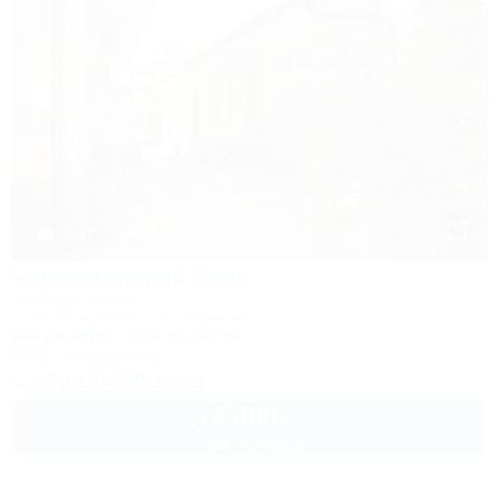
1 / 37
Черноморский бриз
Частный сектор
Сочи, Лазаревское, ул. Ушакова
50м до моря
789м до центра
Wi-Fi
Кондиционер
+7 (918) 900-19-70
4 400
руб.
от
2 взр. в августе