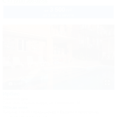
+7 (918) 306-02-56
3 500
руб.
от
до 3 взр. в августе
1 / 40
Ирбис
Гостевой дом
Сочи, Лоо, Горный воздух, ул. Пейзажная, 16
350м до моря
Питание
Wi-Fi
Кондиционер
Бассейн
Автостоянка