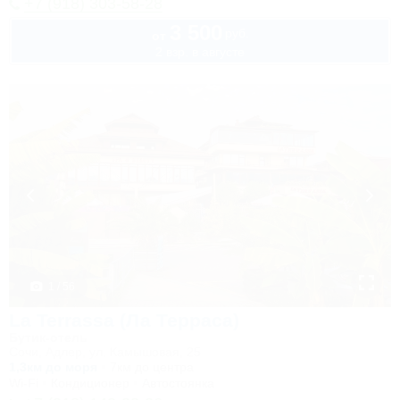
+7 (918) 303-58-28
3 500
руб.
от
2 взр. в августе
1 / 56
La Terrassa (Ла Терраса)
Бутик-отель
Сочи, Адлер, ул. Камышовая, 25
1,3км до моря
7км до центра
Wi-Fi
Кондиционер
Автостоянка