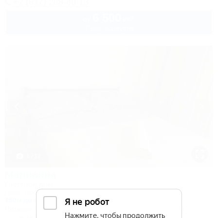
+7 (917) 208-40-13
6 500
руб.
от
2 взр. в августе
1 / 17
Марианна
Гостевой дом
Сочи, Лоо, ул. Солнечная, 8
150м до моря
2,0км до центра
Питание
Wi-Fi
Бассейн
Кондиционер
Автостоянка