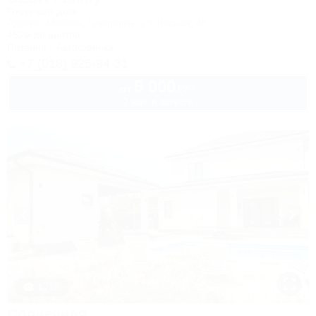
Гостевой дом
Адыгея, Майкоп, Гузерипль, ул. Лесная, 4б
452м до центра
Питание
Автостоянка
+7 (918) 925-94-31
5 000
руб.
от
2 взр. в августе
1 / 18
Солнечная