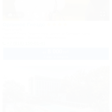
1 / 19
Орлиное Гнездо
Парк отель
Горячий Ключ, Безымянное, урочище Орловая щель
Кондиционер
Бассейн
Автостоянка
+7 (918) 150-01-41
8 000
руб.
от
2 взр. в августе