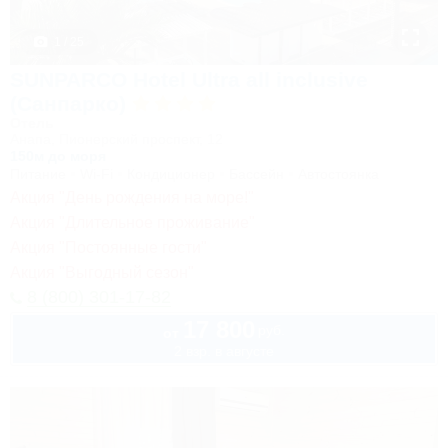
1 / 25
SUNPARCO Hotel Ultra all inclusive
(Санпарко)
Отель
Анапа, Пионерский проспект, 12
150м до моря
Питание
Wi-Fi
Кондиционер
Бассейн
Автостоянка
Акция "День рождения на море!"
Акция "Длительное проживание"
Акция "Постоянные гости"
Акция "Выгодный сезон"
8 (800) 301-17-82
17 800
руб.
от
2 взр. в августе