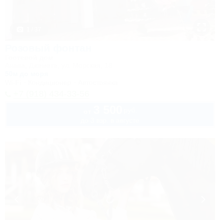
1 / 37
Розовый фонтан
Гостевой дом
Анапа, Джемете, ул. Морская, 18
50м до моря
Wi-Fi
Кондиционер
Автостоянка
+7 (918) 434-33-56
3 500
руб.
от
до 3 взр. в августе