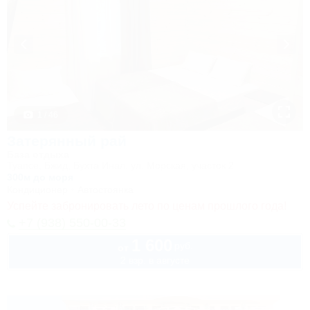
1 / 46
Затерянный рай
База отдыха
Туапсе, Бжид, Бухта Инал, ул. Морская, участок 2
300м до моря
Кондиционер
Автостоянка
Успейте забронировать лето по ценам прошлого года!
+7 (938) 550-00-33
1 600
руб.
от
2 взр. в августе