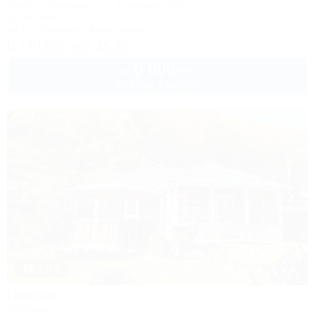
Адыгея, Даховская, ул. Ключевая, 67А
1м до воды
Wi-Fi
Бассейн
Автостоянка
+7 (938) 467-35-65
5 000
руб.
от
до 4 взр. в августе
1 / 16
Пикник
Коттедж