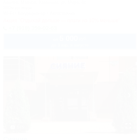
Адыгея, Майкоп, Хамышки, ул. Мира, 6с
300м до воды
Wi-Fi
Кондиционер
Автостоянка
Акция "Отдыхай дольше — плати на 10% меньше"
+7 (918) 359-02-63
5 000
руб.
от
до 3 взр. в августе
1 / 5
Сияние