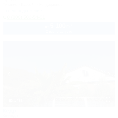
стр. 1218
Питание
Бассейн
Кондиционер
1 спецпредложение
8 (800) 500-54-31
5 100
руб.
от
2 взр. в августе
1 / 33
Кедр
Коттедж