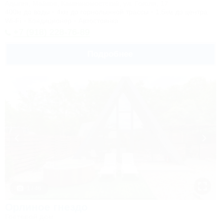
Адыгея, Майкоп, Каменномостский, ул. Гоголя, 17
400м до воды
4км до горнолыжной трассы
1,5км до центра
Wi-Fi
Кондиционер
Автостоянка
+7 (918) 228-76-89
Подробнее
1 / 46
Орлиное гнездо
Гостевой дом