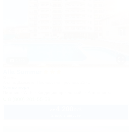
1 / 50
Alfa Summer
Отель
Анапа, Джемете, Пионерский проспект, 257С
50м до моря
Питание
Wi-Fi
Кондиционер
Бассейн
Автостоянка
8 (800) 201-55-58
4 200
руб.
от
2 взр. в августе