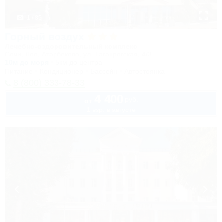
1 / 85
Горный воздух
Лечебно-оздоровительный комплекс
Сочи, Лоо, Атарбеково, ул. Таганрогская, 4/3
10м до моря
5км до центра
Питание
Кондиционер
Бассейн
Автостоянка
8 (800) 333-78-33
4 400
руб.
от
1 взр. в августе