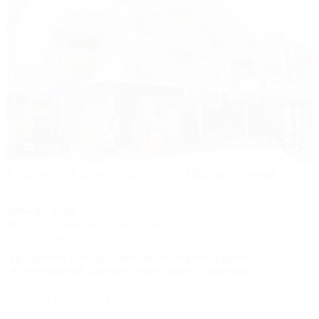
1 / 44
Гостевой дом Valentina (Валентина)
Гостевой дом
Сочи, Сириус, ул. 65 лет Победы, 49
300м до моря
Wi-Fi
Кондиционер
Автостоянка
+7 (918) 108-75-82
Продолжая работу с сайтом, вы подтверждаете
6 000
руб.
от
использование сайтом cookies вашего браузера.
2 взр. в августе
СОГЛАСЕН