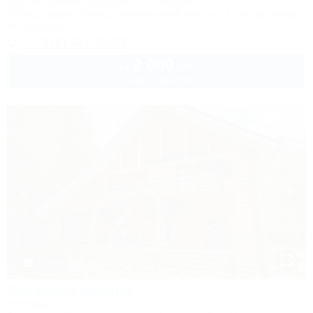
Адыгея, Майкоп, Даховская, ул. Гагарина, 55
100м до воды
30км до горнолыжной трассы
1,5км до центра
Кондиционер
+7 (918) 427-92-82
2 000
руб.
от
2 взр. в августе
1 / 60
Звездная долина
Коттедж