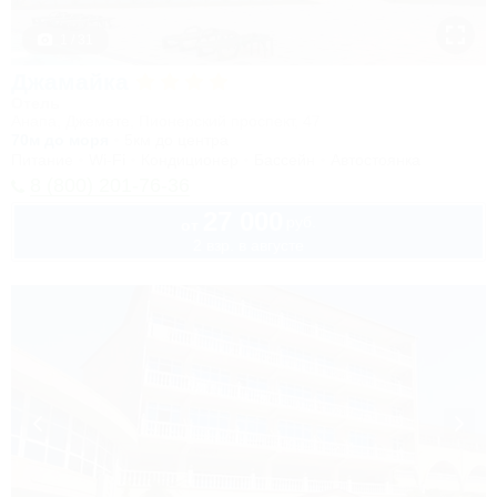
1 / 31
Джамайка
Отель
Анапа, Джемете, Пионерский проспект, 47
70м до моря
5км до центра
Питание
Wi-Fi
Кондиционер
Бассейн
Автостоянка
8 (800) 201-76-36
27 000
руб.
от
2 взр. в августе