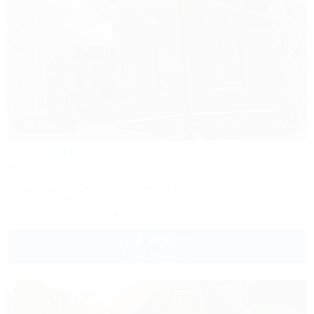
1 / 64
Благодать
База активного отдыха
Апшеронск, 15 км автодороги Даховская - Лаго-Наки
4км до воды
20м до горнолыжной трассы
Питание
Автостоянка
+7 (928) 291-46-62
2 700
руб.
от
2 взр. в августе