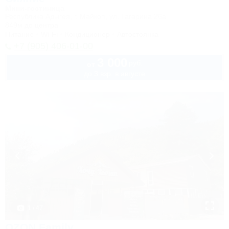
Мини-гостиница
Республика Адыгея, г. Майкоп, ул. Гагарина 26а
849м до центра
Питание
Wi-Fi
Кондиционер
Автостоянка
+7 (905) 406-01-00
3 000
руб.
от
до 3 взр. в августе
1 / 47
OZON Family