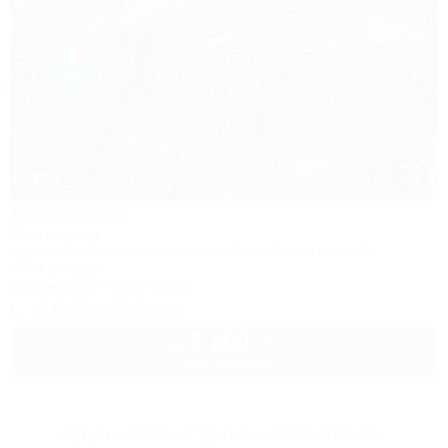
1 / 17
Домовенок
База отдыха
Адыгея, Майкоп, Каменномостский, ул. Прохладная, 2в
300м до воды
Кондиционер
Автостоянка
+7 (928) 467-81-24
2 500
руб.
от
2 взр. в августе
Другие Базы отдыха и дома отдыха