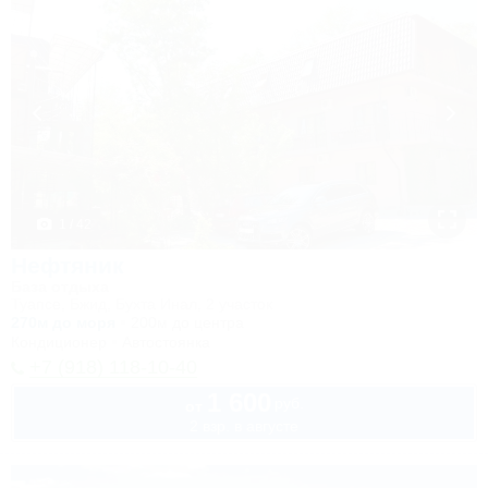
1 / 42
Нефтяник
База отдыха
Туапсе, Бжид, Бухта Инал, 2 участок
270м до моря
200м до центра
Кондиционер
Автостоянка
+7 (918) 118-10-40
1 600
руб.
от
2 взр. в августе