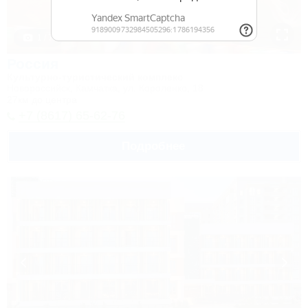
1 / 7
Россия
Культурно-туристический комплекс
Новороссийск, Камчатка, ул. Короленко, 18
27км до центра
+7 (8617) 65-62-76
Подробнее