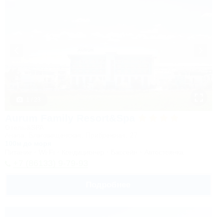
1 / 23
Aurum Family Resort&Spa
Отель&SPA
Анапа, Благовещенская, Прибрежная, 27
100м до моря
Питание
Wi-Fi
Кондиционер
Бассейн
Автостоянка
+7 (86133) 9-79-93
Подробнее