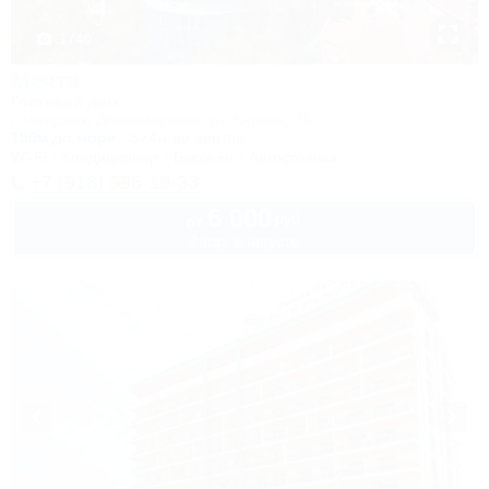
1 / 40
Мечта
Гостевой дом
Геленджик, Дивноморское, ул. Кирова, 7б
150м до моря
574м до центра
Wi-Fi
Кондиционер
Бассейн
Автостоянка
+7 (918) 396-19-33
6 000
руб.
от
2 взр. в августе