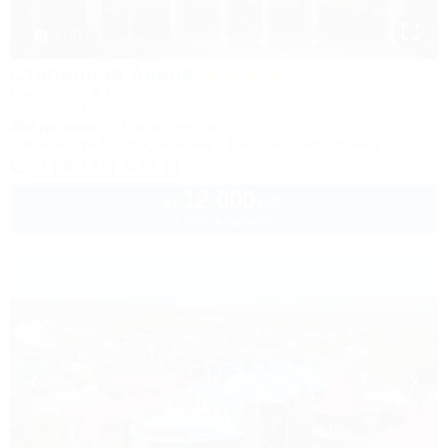
1 / 37
Старинная Анапа
Санаторий & Спа
Анапа, ул. Набережная, 2
50м до моря
715м до центра
Питание
Wi-Fi
Кондиционер
Бассейн
Автостоянка
+7 (86133) 3-22-11
12 000
руб.
от
1 взр. в августе