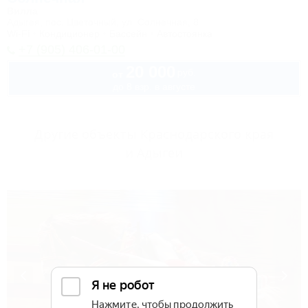
Вилла
Адыгея, пос. Цветочный, ул. Солнечная, 8
Wi-Fi
Кондиционер
Бассейн
Автостоянка
+7 (905) 406-01-00
20 000
руб.
от
до 8 взр. в августе
Другие объекты Краснодарского края
и Адыгеи