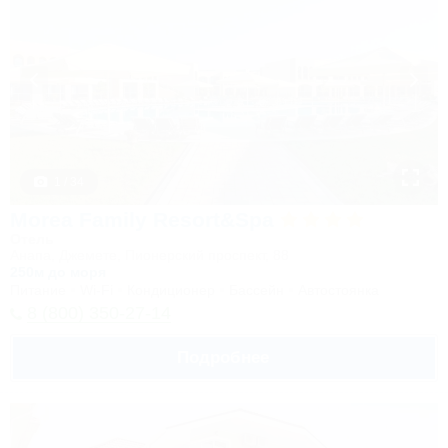
1 / 34
Morea Family Resort&Spa
Отель
Анапа, Джемете, Пионерский проспект, 88
250м до моря
Питание
Wi-Fi
Кондиционер
Бассейн
Автостоянка
8 (800) 350-27-14
Подробнее