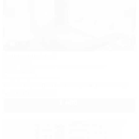
1 / 46
Затерянный рай
База отдыха
Туапсе, Бжид, Бухта Инал, ул. Морская, участок 2
300м до моря
Кондиционер
Автостоянка
Успейте забронировать лето по ценам прошлого года!
+7 (938) 550-00-33
1 600
руб.
от
2 взр. в августе