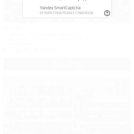
1 / 7
Россия
Культурно-туристический комплекс
Новороссийск, Камчатка, ул. Короленко, 18
27км до центра
+7 (8617) 65-62-76
Подробнее