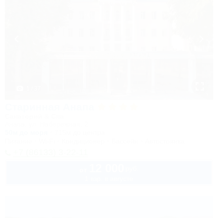
1 / 37
Старинная Анапа
Санаторий & Спа
Анапа, ул. Набережная, 2
50м до моря
715м до центра
Питание
Wi-Fi
Кондиционер
Бассейн
Автостоянка
+7 (86133) 3-22-11
12 000
руб.
от
1 взр. в августе