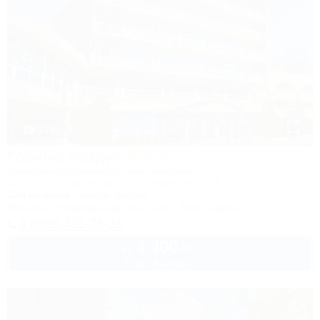
1 / 85
Горный воздух
Лечебно-оздоровительный комплекс
Сочи, Лоо, Атарбеково, ул. Таганрогская, 4/3
10м до моря
5км до центра
Питание
Кондиционер
Бассейн
Автостоянка
8 (800) 333-78-33
4 400
руб.
от
1 взр. в августе