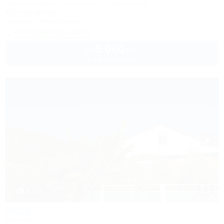
Адыгея, Майкоп, Гузерипль, ул. Лесная, 4б
452м до центра
Питание
Автостоянка
+7 (918) 925-94-31
5 000
руб.
от
2 взр. в августе
1 / 33
Кедр
Коттедж