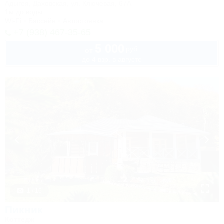
Адыгея, Даховская, ул. Ключевая, 67А
1м до воды
Wi-Fi
Бассейн
Автостоянка
+7 (938) 467-35-65
5 000
руб.
от
до 4 взр. в августе
1 / 16
Пикник
Коттедж