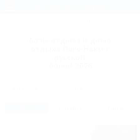
Фильтры и сортировка
Главная
СОЧИ
АНАПА
ГЕЛЕНДЖИК
ТУАПСЕ
ЕЙСК
КР
Регистрация
Базы отдыха и дома
Вход
отдыха Лаго-Наки с
русской
баней 2026
Дата заезда
Дата выезда
Список
На карте
Отзывы