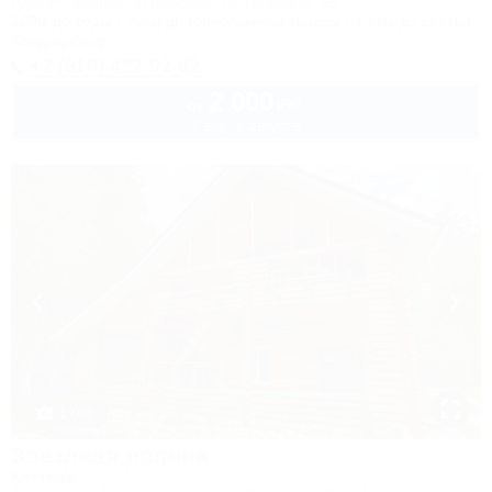
Адыгея, Майкоп, Даховская, ул. Гагарина, 55
100м до воды
30км до горнолыжной трассы
1,5км до центра
Кондиционер
+7 (918) 427-92-82
2 000
руб.
от
2 взр. в августе
1 / 60
Звездная долина
Коттедж