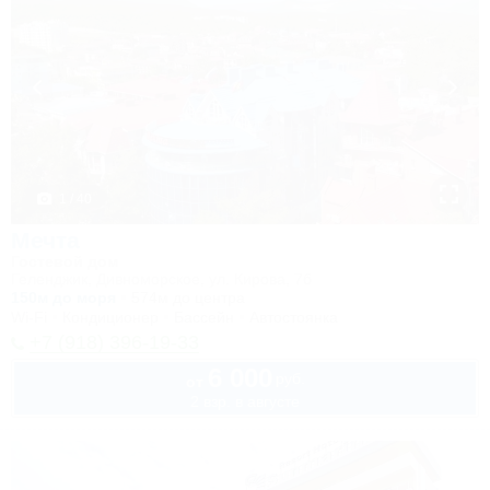
1 / 40
Мечта
Гостевой дом
Геленджик, Дивноморское, ул. Кирова, 7б
150м до моря
574м до центра
Wi-Fi
Кондиционер
Бассейн
Автостоянка
+7 (918) 396-19-33
6 000
руб.
от
2 взр. в августе