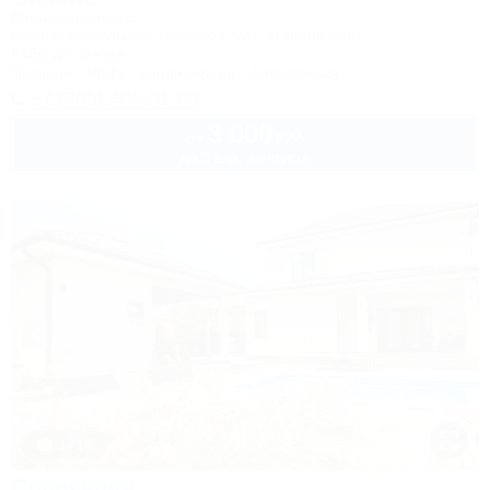
Мини-гостиница
Республика Адыгея, г. Майкоп, ул. Гагарина 26а
849м до центра
Питание
Wi-Fi
Кондиционер
Автостоянка
+7 (905) 406-01-00
3 000
руб.
от
до 3 взр. в августе
1 / 18
Солнечная