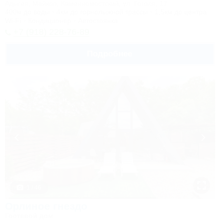
Адыгея, Майкоп, Каменномостский, ул. Гоголя, 17
400м до воды
4км до горнолыжной трассы
1,5км до центра
Wi-Fi
Кондиционер
Автостоянка
+7 (918) 228-76-89
Подробнее
1 / 46
Орлиное гнездо
Гостевой дом