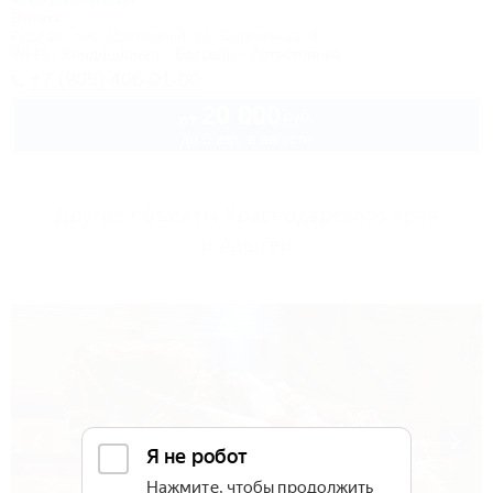
Вилла
Адыгея, пос. Цветочный, ул. Солнечная, 8
Wi-Fi
Кондиционер
Бассейн
Автостоянка
+7 (905) 406-01-00
20 000
руб.
от
до 8 взр. в августе
Другие объекты Краснодарского края
и Адыгеи