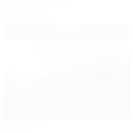
стр. 1218
Питание
Бассейн
Кондиционер
1 спецпредложение
8 (800) 500-54-31
5 100
руб.
от
2 взр. в августе
1 / 47
OZON Family
Гостевой дом