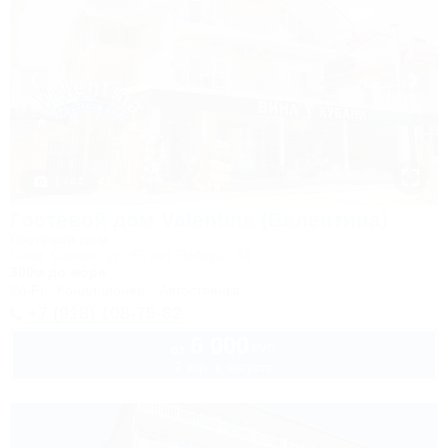
1 / 44
Гостевой дом Valentina (Валентина)
Гостевой дом
Сочи, Сириус, ул. 65 лет Победы, 49
300м до моря
Wi-Fi
Кондиционер
Автостоянка
+7 (918) 108-75-82
6 000
руб.
от
2 взр. в августе