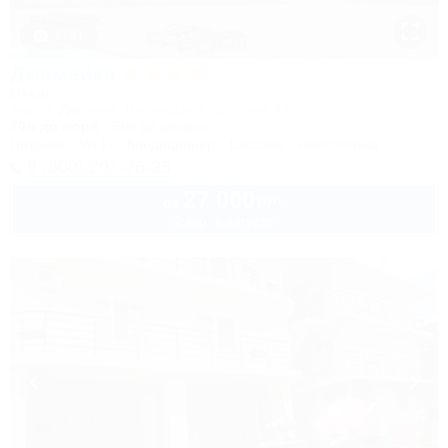
1 / 31
Джамайка
Отель
Анапа, Джемете, Пионерский проспект, 47
70м до моря
5км до центра
Питание
Wi-Fi
Кондиционер
Бассейн
Автостоянка
8 (800) 201-76-36
27 000
руб.
от
2 взр. в августе