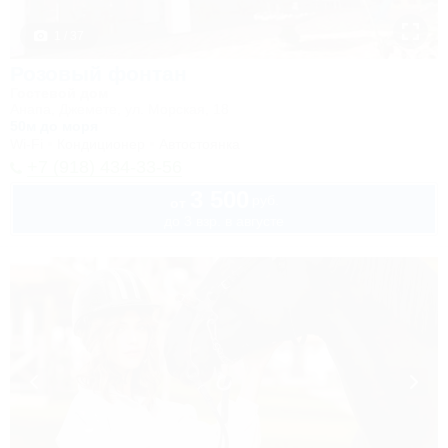
1 / 37
Розовый фонтан
Гостевой дом
Анапа, Джемете, ул. Морская, 18
50м до моря
Wi-Fi
Кондиционер
Автостоянка
+7 (918) 434-33-56
3 500
руб.
от
до 3 взр. в августе