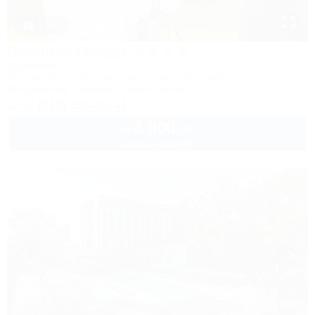
1 / 19
Орлиное Гнездо
Парк отель
Горячий Ключ, Безымянное, урочище Орловая щель
Кондиционер
Бассейн
Автостоянка
+7 (918) 150-01-41
8 000
руб.
от
2 взр. в августе