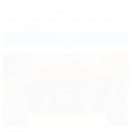
Адыгея, Майкоп, Хамышки, ул. Мира, 6с
300м до воды
Wi-Fi
Кондиционер
Автостоянка
Акция "Отдыхай дольше — плати на 10% меньше"
+7 (918) 359-02-63
5 000
руб.
от
до 3 взр. в августе
1 / 5
Сияние