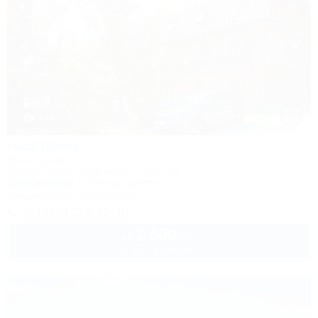
1 / 42
Нефтяник
База отдыха
Туапсе, Бжид, Бухта Инал, 2 участок
270м до моря
200м до центра
Кондиционер
Автостоянка
+7 (918) 118-10-40
1 600
руб.
от
2 взр. в августе