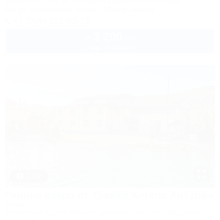
Апшеронск, 16-й км автодороги Даховская-Лаго-Наки
5км до горнолыжной трассы
39км до центра
+7 (928) 292-03-73
3 200
руб.
от
2 взр. в августе
1 / 32
Горное озеро от Травел Хотелс Антураж
Отель
Республика Адыгея, Майкоп, Даховская, кв-л Юго-Западный,