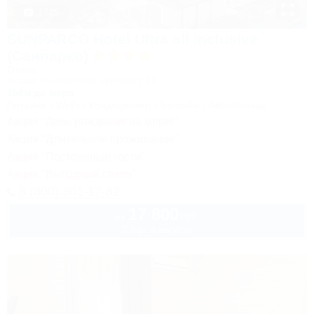
1 / 25
SUNPARCO Hotel Ultra all inclusive
(Санпарко)
Отель
Анапа, Пионерский проспект, 12
150м до моря
Питание
Wi-Fi
Кондиционер
Бассейн
Автостоянка
Акция "День рождения на море!"
Акция "Длительное проживание"
Акция "Постоянные гости"
Акция "Выгодный сезон"
8 (800) 301-17-82
17 800
руб.
от
2 взр. в августе