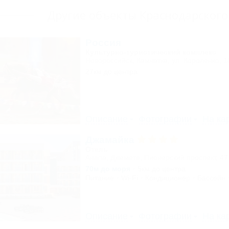
Другие объекты Краснодарского
Россия
Культурно-туристический комплекс
Новороссийск, Камчатка, ул. Короленко, 1
27км до центра
Описание
Фотографии
На ка
Джамайка
Отель
Анапа, Джемете, Пионерский проспект, 47
70м до моря
5км до центра
Питание
Wi-Fi
Кондиционер
Бассейн
Описание
Фотографии
На ка