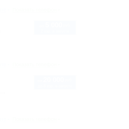
рте
Показать телефон
5 000
руб.
от
2 взр. в августе
б
рте
Показать телефон
20 000
руб.
от
до 8 взр. в августе
нка
рте
Показать телефон