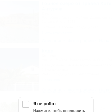
Горное озеро от Травел Хоте
Антураж
Отель
Республика Адыгея, Майкоп, Даховская, к
Западный, стр. 1218
Питание
Бассейн
Кондиционер
1 спецпредложение
Описание
Фотографии
На ка
Кедр
Коттедж
Адыгея, Майкоп, Каменномостский, ул. Го
400м до воды
4км до горнолыжной трас
1,5км до центра
Wi-Fi
Кондиционер
Автостоянка
10 отзывов
Описание
Фотографии
На ка
Орлиное гнездо
Гостевой дом
Адыгея, Даховская, ул. Ключевая, 67А