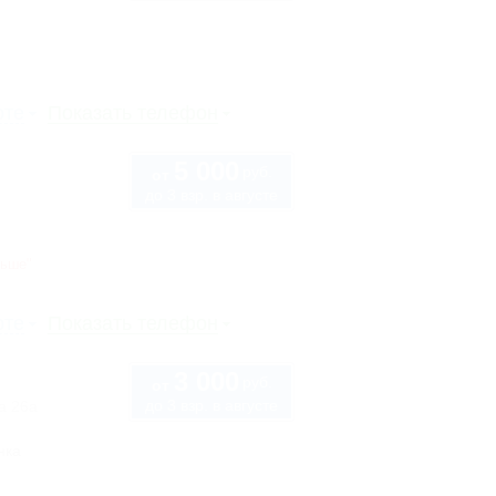
рте
Показать телефон
5 000
руб.
от
до 3 взр. в августе
ньше"
рте
Показать телефон
3 000
руб.
от
до 3 взр. в августе
а 26а
нка