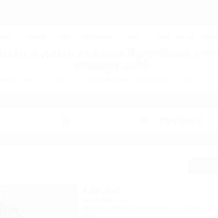
Лаго-Наки: Базы отдыха и дома отдыха в Лаго-Наки с туалетом в номере
ДЖИК
ТУАПСЕ
Ейск
КРАСНОДАР
Крым
Горнолыжные курорт
дыха и дома отдыха Лаго-Наки с ту
номере 2026
аз и домов отдыха по направлению Лаго-Наки. Куда поехать на отд
Сп
Аммонит
Гостевой дом
Адыгея, Майкоп, Даховская, ул. Мира, 7а