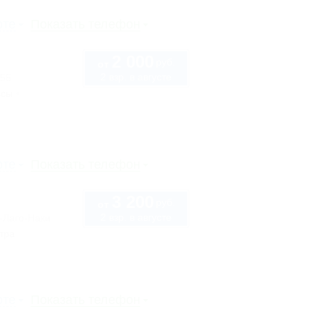
рте
Показать телефон
2 000
руб.
от
2 взр. в августе
 55
ссы
рте
Показать телефон
3 200
руб.
от
2 взр. в августе
-Лаго-Наки
тра
рте
Показать телефон