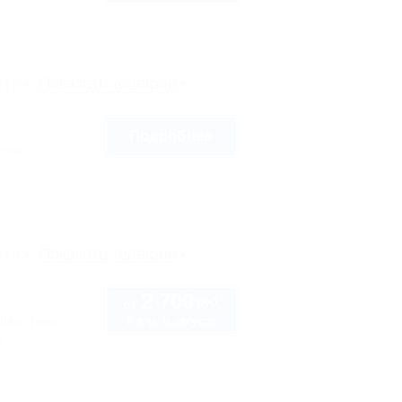
рте
Показать телефон
Подробнее
голя
рте
Показать телефон
2 700
руб.
от
2 взр. в августе
 Лаго-Наки
ы