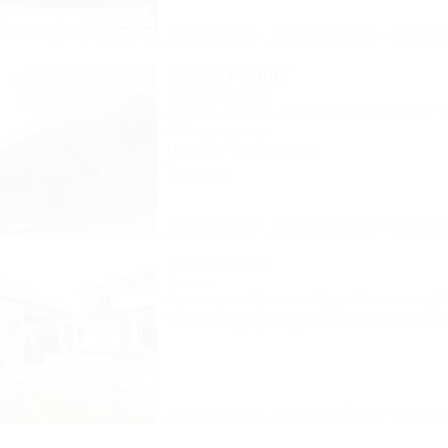
Описание
Фотографии
На ка
OZON Family
Гостевой дом
Адыгея, Майкоп, Гузерипль, ул. Лесная, 4
452м до центра
Питание
Автостоянка
7 отзывов
Описание
Фотографии
На ка
Солнечная
Вилла
Адыгея, пос. Цветочный, ул. Солнечная, 8
Wi-Fi
Кондиционер
Бассейн
Автостоя
Описание
Фотографии
На ка