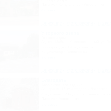
320м до центра
Питание
Кондиционер
Автостоянка
4 отзыва
Описание
Фотографии
На ка
У горного озера
Гостевой дом
Адыгея, Майкоп, Каменномостский, ул. Го
500м до воды
1,4км до центра
Кондиционер
Автостоянка
2 отзыва
Описание
Фотографии
На ка
Благодать
База активного отдыха
Апшеронск, 15 км автодороги Даховская -
4км до воды
20м до горнолыжной трасс
Питание
Автостоянка
5 отзывов