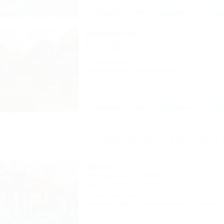
Описание
Фотографии
На ка
Домовенок
База отдыха
Адыгея, Майкоп, Каменномостский, ул. Пр
300м до воды
Кондиционер
Автостоянка
Описание
Фотографии
На ка
Другие объекты Лаго
Эдем
Гостиничный комплекс
Адыгея, Майкоп, Гузерипль, ул. Лесная, 4
416м до центра
Питание
Wi-Fi
Кондиционер
Бассейн
2 отзыва