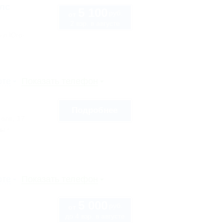
лс
5 100
руб.
от
2 взр. в августе
в-л Юго-
рте
Показать телефон
Подробнее
голя, 17
сы
рте
Показать телефон
5 000
руб.
от
до 4 взр. в августе