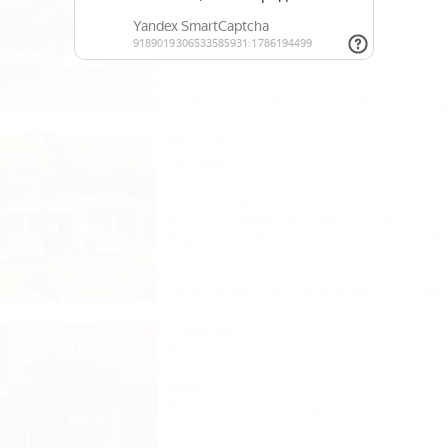
1м до воды
Wi-Fi
Бассейн
Автостоянка
1 отзыв
Описание
Фотографии
На ка
Пикник
Коттедж
Адыгея, Майкоп, Хамышки, ул. Мира, 6с
300м до воды
Wi-Fi
Кондиционер
Автостоянка
Акция "Отдыхай дольше — плати на 10% ме
Описание
Фотографии
На ка
Сияние
Мини-гостиница
Республика Адыгея, г. Майкоп, ул. Гагарин
849м до центра
Питание
Wi-Fi
Кондиционер
Автостоя
1 отзыв