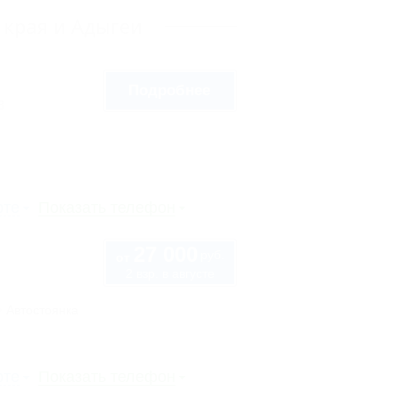
 края и Адыгеи
Подробнее
8
рте
Показать телефон
27 000
руб.
от
2 взр. в августе
Автостоянка
рте
Показать телефон