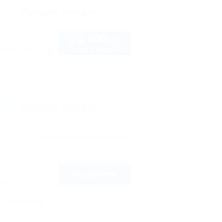
рте
Показать телефон
2 500
руб.
от
2 взр. в августе
охладная, 2в
рте
Показать телефон
-Наки
Подробнее
7ж
Автостоянка