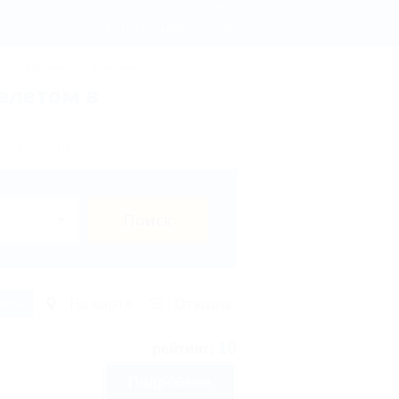
 - бронирование, цены 2026 - Отдых.на Кубани.ру
Регистрация
Вход
ы
Термальные источники
алетом в
ых в Лаго-Наки?
Поиск
исок
На карте
Отзывы
10
рейтинг:
Подробнее