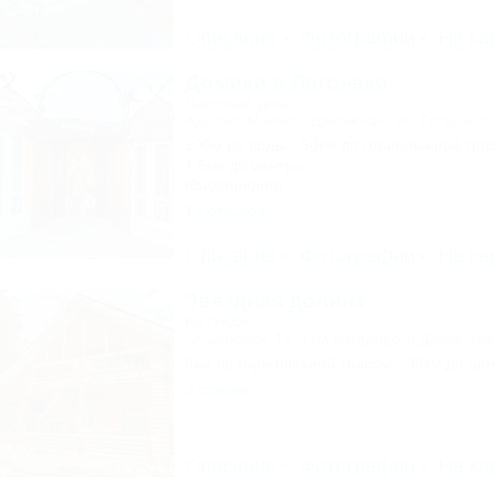
Описание
Фотографии
На ка
Домики в Лагонаки
Частный дом
Адыгея, Майкоп, Даховская, ул. Гагарина,
100м до воды
30км до горнолыжной тра
1,5км до центра
Кондиционер
14 отзывов
Описание
Фотографии
На ка
Звездная долина
Коттедж
Апшеронск, 16-й км автодороги Даховская
5км до горнолыжной трассы
39км до цен
3 отзыва
Описание
Фотографии
На ка