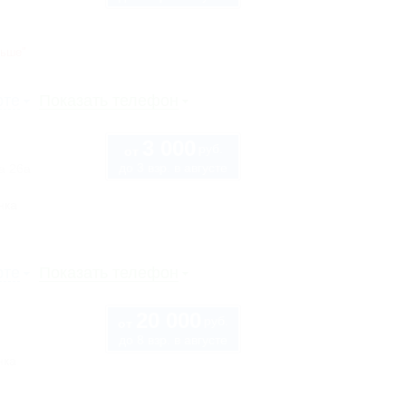
ньше"
рте
Показать телефон
3 000
руб.
от
до 3 взр. в августе
а 26а
нка
рте
Показать телефон
20 000
руб.
от
до 8 взр. в августе
нка