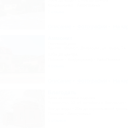
500м до воды
1,4км до центра
Кондиционер
Автостоянка
2 отзыва
Описание
Фотографии
На ка
Аммонит
Гостевой дом
Адыгея, Майкоп, Даховская, ул. Мира, 7а
320м до центра
Питание
Кондиционер
Автостоянка
4 отзыва
Описание
Фотографии
На ка
Благодать
База активного отдыха
Апшеронск, 15 км автодороги Даховская -
4км до воды
20м до горнолыжной трасс
Питание
Автостоянка
5 отзывов