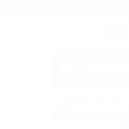
СОЧИ
АНАПА
ГЕЛЕН
Базы о
у
Бронирование б
Отдых в Лаго-Наки со всеми
условиями для отдыха с
детьми (3)
Базы и дома отдыха
(3)
Жильё для отдыха
(13)