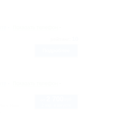
рте
Показать телефон
10
рейтинг:
Подробнее
рте
Показать телефон
2 700
руб.
от
2 взр. в августе
 Лаго-Наки
ы