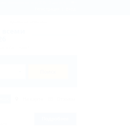
Лаго-Наки: Базы отдыха и дома отдыха в Лаго-Наки со всеми условиями для отдыха родителей с детьми - бронирование, цены 2026 - Отдых.на Кубани.ру
Регистрация
Вход
ы
Термальные источники
о всеми
26
ых в Лаго-Наки?
Поиск
исок
На карте
Отзывы
Подробнее
голя