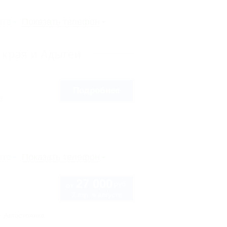
рте
Показать телефон
 края и Адыгеи
Подробнее
8
рте
Показать телефон
27 000
руб.
от
2 взр. в августе
Автостоянка