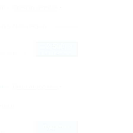
рте
Показать телефон
ыха Лаго-Наки
2 500
руб.
от
2 взр. в августе
охладная, 2в
рте
Показать телефон
-Наки
Подробнее
7ж