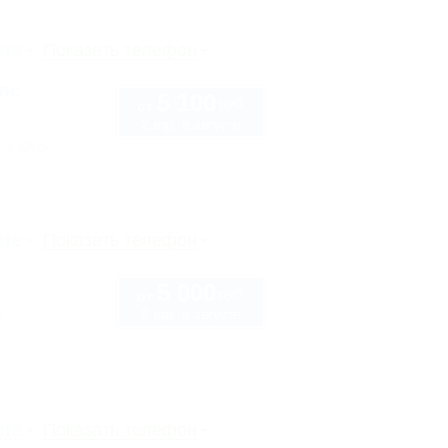
рте
Показать телефон
лс
5 100
руб.
от
2 взр. в августе
в-л Юго-
рте
Показать телефон
5 000
руб.
от
2 взр. в августе
б
рте
Показать телефон