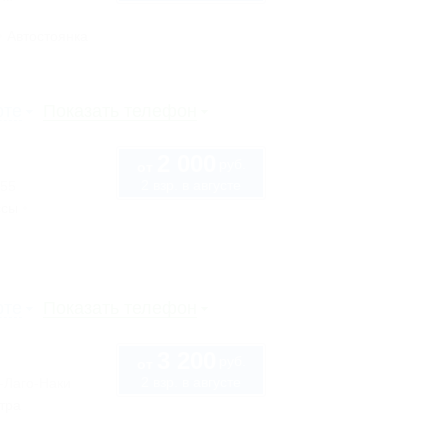
Автостоянка
рте
Показать телефон
2 000
руб.
от
2 взр. в августе
 55
ссы
рте
Показать телефон
3 200
руб.
от
2 взр. в августе
-Лаго-Наки
тра