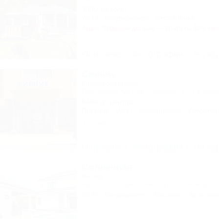
300м до воды
Wi-Fi
Кондиционер
Автостоянка
Акция "Отдыхай дольше — плати на 10% ме
Описание
Фотографии
На ка
Сияние
Мини-гостиница
Республика Адыгея, г. Майкоп, ул. Гагарин
849м до центра
Питание
Wi-Fi
Кондиционер
Автостоя
1 отзыв
Описание
Фотографии
На ка
Солнечная
Вилла
Адыгея, пос. Цветочный, ул. Солнечная, 8
Wi-Fi
Кондиционер
Бассейн
Автостоя