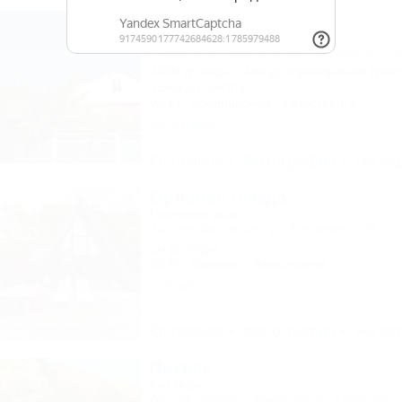
Кедр
Коттедж
Адыгея, Майкоп, Каменномостский, ул. Го
400м до воды
4км до горнолыжной трас
1,5км до центра
Wi-Fi
Кондиционер
Автостоянка
10 отзывов
Описание
Фотографии
На ка
Орлиное гнездо
Гостевой дом
Адыгея, Даховская, ул. Ключевая, 67А
1м до воды
Wi-Fi
Бассейн
Автостоянка
1 отзыв
Описание
Фотографии
На ка
Пикник
Коттедж
Адыгея, Майкоп, Хамышки, ул. Мира, 6с