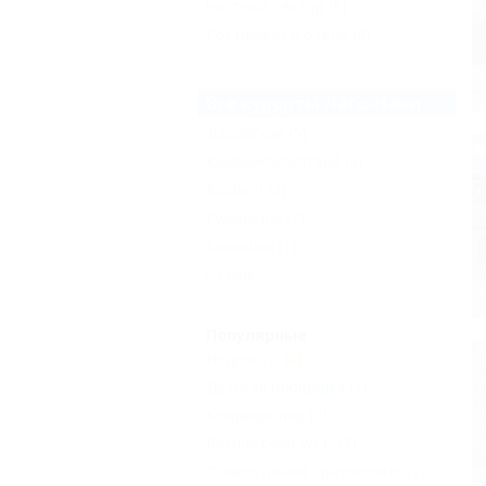
Частный сектор
(8)
Гостиницы и отели
(8)
Все курорты Лаго-Наки
Даховская
(5)
Каменномостский
(3)
Майкоп
(2)
Гузерипль
(2)
Хамышки
(1)
Еще
Популярные
Недорого
(4)
Детская площадка
(1)
Кондиционер
(2)
Бесплатный Wi-Fi
(3)
С животными - разрешено
(2)