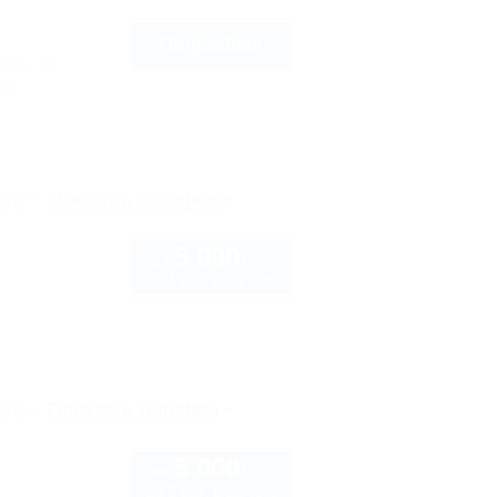
Подробнее
голя, 17
сы
рте
Показать телефон
5 000
руб.
от
до 4 взр. в августе
рте
Показать телефон
5 000
руб.
от
до 3 взр. в августе