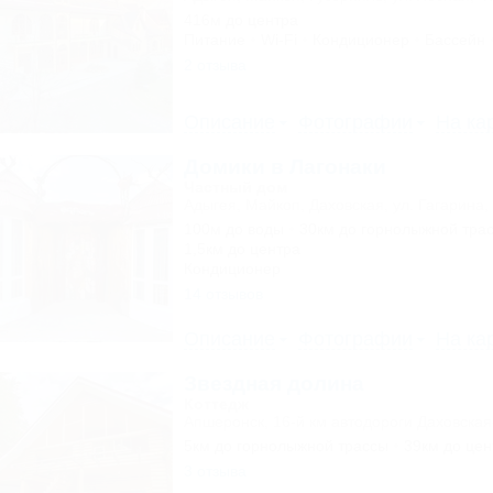
416м до центра
Питание
Wi-Fi
Кондиционер
Бассейн
2 отзыва
Описание
Фотографии
На ка
Домики в Лагонаки
Частный дом
Адыгея, Майкоп, Даховская, ул. Гагарина,
100м до воды
30км до горнолыжной тра
1,5км до центра
Кондиционер
14 отзывов
Описание
Фотографии
На ка
Звездная долина
Коттедж
Апшеронск, 16-й км автодороги Даховская
5км до горнолыжной трассы
39км до цен
3 отзыва