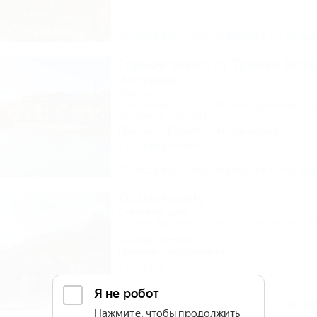
Описание
Фотографии
На ка
Горное озеро от Травел Хоте
Антураж
Отель
Республика Адыгея, Майкоп, Даховская, к
Западный, стр. 1218
Питание
Бассейн
Кондиционер
1 спецпредложение
Описание
Фотографии
На ка
OZON Family
Гостевой дом
Адыгея, Майкоп, Гузерипль, ул. Лесная, 4
452м до центра
Питание
Автостоянка
7 отзывов
Описание
Фотографии
На ка