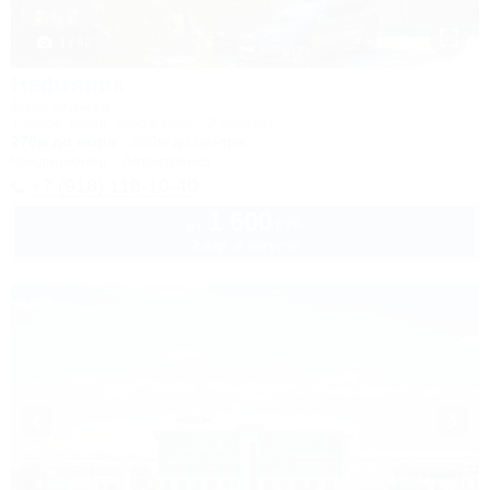
1 / 42
Нефтяник
База отдыха
Туапсе, Бжид, Бухта Инал, 2 участок
270м до моря
200м до центра
Кондиционер
Автостоянка
+7 (918) 118-10-40
1 600
руб.
от
2 взр. в августе