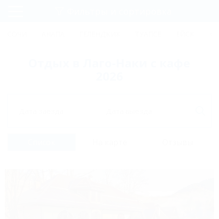
Фильтры и сортировка
Главная
СОЧИ
АНАПА
ГЕЛЕНДЖИК
ТУАПСЕ
ЕЙСК
КР
Регистрация
Отдых в Лаго-Наки с кафе
Вход
2026
Дата заезда
Дата выезда
Список
На карте
Отзывы