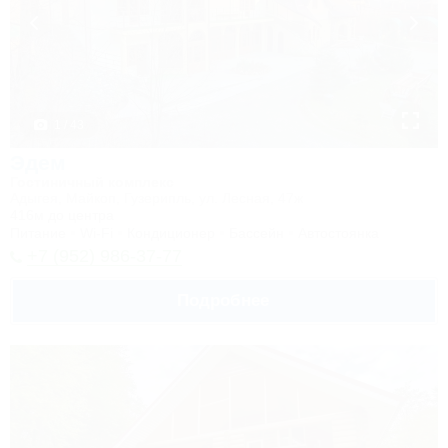
1 / 43
Эдем
Гостиничный комплекс
Адыгея, Майкоп, Гузерипль, ул. Лесная, 47ж
416м до центра
Питание
Wi-Fi
Кондиционер
Бассейн
Автостоянка
+7 (952) 986-37-77
Подробнее