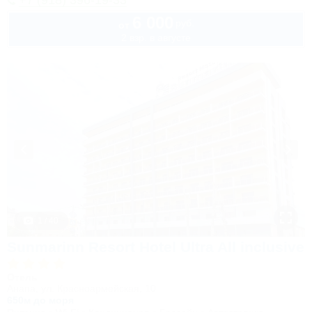
+7 (918) 396-19-33
6 000
руб.
от
2 взр. в августе
1 / 40
Sunmarinn Resort Hotel Ultra All inclusive
Отель
Анапа, ул. Красноармейская, 10
650м до моря