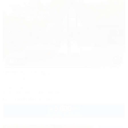
1 / 46
Орлиное гнездо
Гостевой дом
Адыгея, Даховская, ул. Ключевая, 67А
1м до воды
Wi-Fi
Бассейн
Автостоянка
+7 (938) 467-35-65
5 000
руб.
от
до 4 взр. в августе