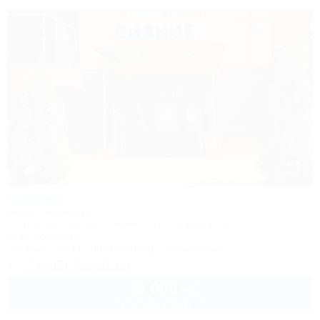
1 / 5
Сияние
Мини-гостиница
Республика Адыгея, г. Майкоп, ул. Гагарина 26а
849м до центра
Питание
Wi-Fi
Кондиционер
Автостоянка
+7 (905) 406-01-00
3 000
руб.
от
до 3 взр. в августе