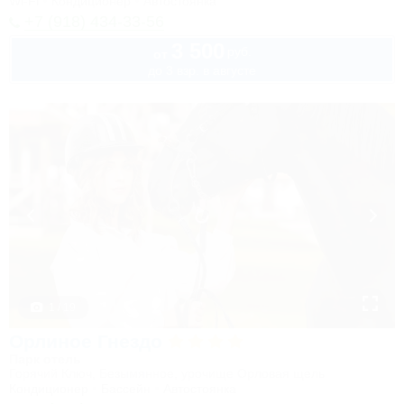
Wi-Fi
Кондиционер
Автостоянка
+7 (918) 434-33-56
3 500
руб.
от
до 3 взр. в августе
1 / 19
Орлиное Гнездо
Парк отель
Горячий Ключ, Безымянное, урочище Орловая щель
Кондиционер
Бассейн
Автостоянка