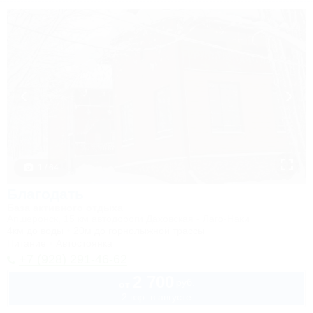
1 / 64
Благодать
База активного отдыха
Апшеронск, 15 км автодороги Даховская - Лаго-Наки
4км до воды
20м до горнолыжной трассы
Питание
Автостоянка
+7 (928) 291-46-62
2 700
руб.
от
2 взр. в августе