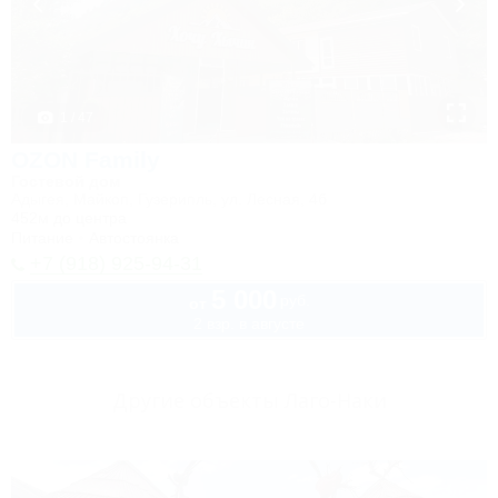
1 / 47
OZON Family
Гостевой дом
Адыгея, Майкоп, Гузерипль, ул. Лесная, 4б
452м до центра
Питание
Автостоянка
+7 (918) 925-94-31
5 000
руб.
от
2 взр. в августе
Другие объекты Лаго-Наки