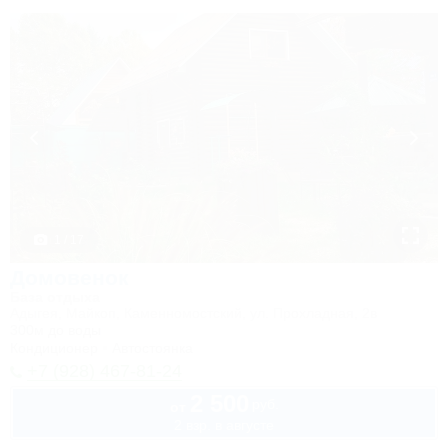
1 / 17
Домовенок
База отдыха
Адыгея, Майкоп, Каменномостский, ул. Прохладная, 2в
300м до воды
Кондиционер
Автостоянка
+7 (928) 467-81-24
2 500
руб.
от
2 взр. в августе