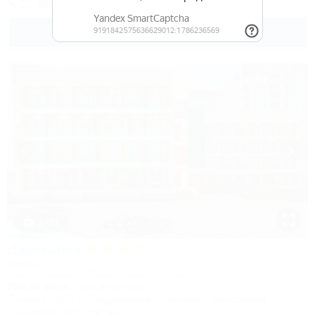
+7 (8617) 65-62-76
Подробнее
1 / 31
Джамайка
Отель
Анапа, Джемете, Пионерский проспект, 47
70м до моря
5км до центра
Питание
Wi-Fi
Кондиционер
Бассейн
Автостоянка