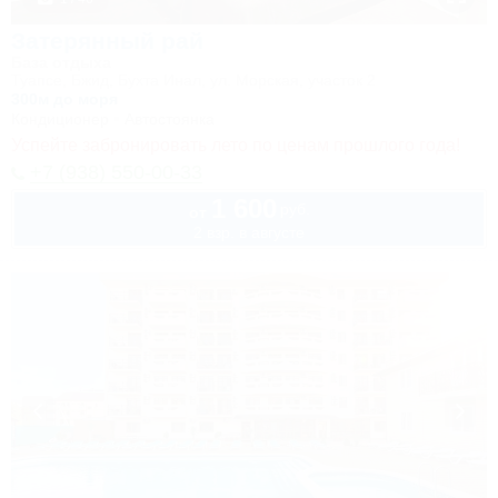
Затерянный рай
База отдыха
Туапсе, Бжид, Бухта Инал, ул. Морская, участок 2
300м до моря
Кондиционер
Автостоянка
Успейте забронировать лето по ценам прошлого года!
+7 (938) 550-00-33
1 600
руб.
от
2 взр. в августе