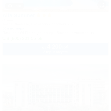
1 / 50
Alfa Summer
Отель
Анапа, Джемете, Пионерский проспект, 257С
50м до моря
Питание
Wi-Fi
Кондиционер
Бассейн
Автостоянка
8 (800) 201-55-58
4 200
руб.
от
2 взр. в августе