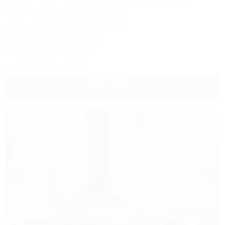
Питание
Wi-Fi
Кондиционер
Бассейн
Автостоянка
Акция "День рождения на море!"
Акция "Длительное проживание"
Акция "Постоянные гости"
Акция "Выгодный сезон"
8 (800) 301-17-82
17 800
руб.
от
2 взр. в августе
1 / 46