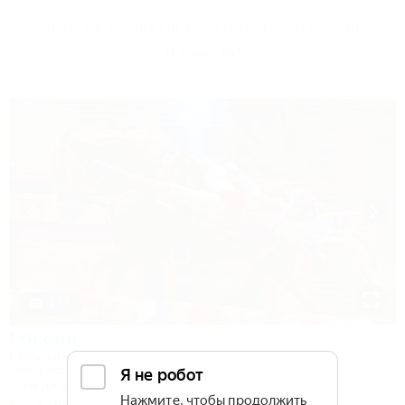
Другие объекты Краснодарского края
и Адыгеи
1 / 7
Россия
Культурно-туристический комплекс
Новороссийск, Камчатка, ул. Короленко, 18
27км до центра