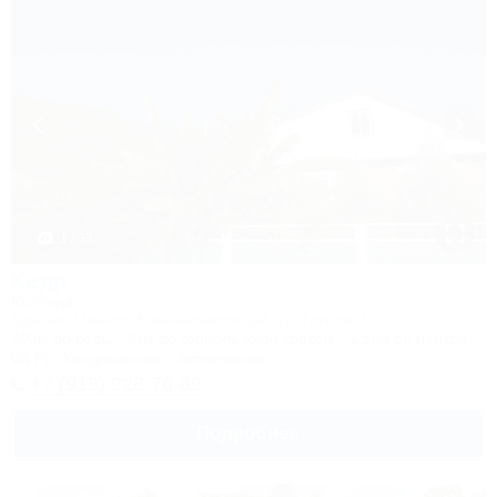
1 / 33
Кедр
Коттедж
Адыгея, Майкоп, Каменномостский, ул. Гоголя, 17
400м до воды
4км до горнолыжной трассы
1,5км до центра
Wi-Fi
Кондиционер
Автостоянка
+7 (918) 228-76-89
Подробнее