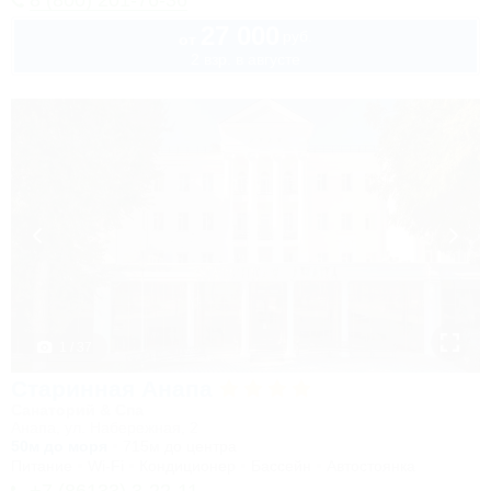
8 (800) 201-76-36
27 000
руб.
от
2 взр. в августе
1 / 37
Старинная Анапа
Санаторий & Спа
Анапа, ул. Набережная, 2
50м до моря
715м до центра
Питание
Wi-Fi
Кондиционер
Бассейн
Автостоянка