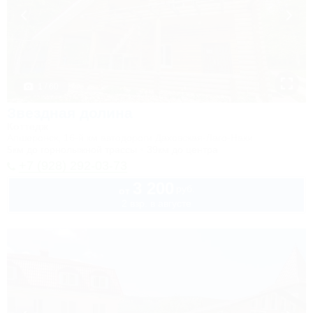
1 / 60
Звездная долина
Коттедж
Апшеронск, 16-й км автодороги Даховская-Лаго-Наки
5км до горнолыжной трассы
39км до центра
+7 (928) 292-03-73
3 200
руб.
от
2 взр. в августе