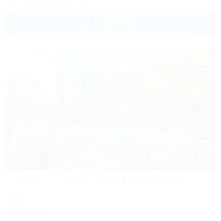
+7 (918) 150-01-41
8 000
руб.
от
2 взр. в августе
1 / 25
SUNPARCO Hotel Ultra all inclusive
(Санпарко)
Отель
Анапа, Пионерский проспект, 12
150м до моря