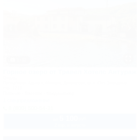
1 / 32
Горное озеро от Травел Хотелс Антураж
Отель
Республика Адыгея, Майкоп, Даховская, кв-л Юго-Западный,
стр. 1218
Питание
Бассейн
Кондиционер
1 спецпредложение
8 (800) 500-54-31
5 100
руб.
от
2 взр. в августе