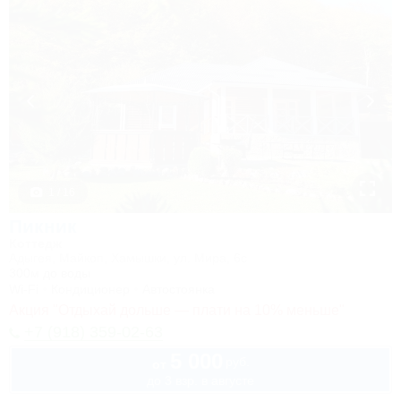
1 / 16
Пикник
Коттедж
Адыгея, Майкоп, Хамышки, ул. Мира, 6с
300м до воды
Wi-Fi
Кондиционер
Автостоянка
Акция "Отдыхай дольше — плати на 10% меньше"
+7 (918) 359-02-63
5 000
руб.
от
до 3 взр. в августе