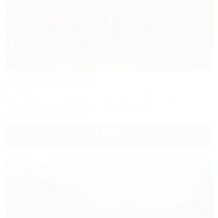
1 / 60
Звездная долина
Коттедж
Апшеронск, 16-й км автодороги Даховская-Лаго-Наки
5км до горнолыжной трассы
39км до центра
+7 (928) 292-03-73
3 200
руб.
от
2 взр. в августе