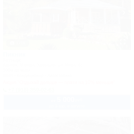
1 / 16
Пикник
Коттедж
Адыгея, Майкоп, Хамышки, ул. Мира, 6с
300м до воды
Wi-Fi
Кондиционер
Автостоянка
Акция "Отдыхай дольше — плати на 10% меньше"
+7 (918) 359-02-63
5 000
руб.
от
до 3 взр. в августе