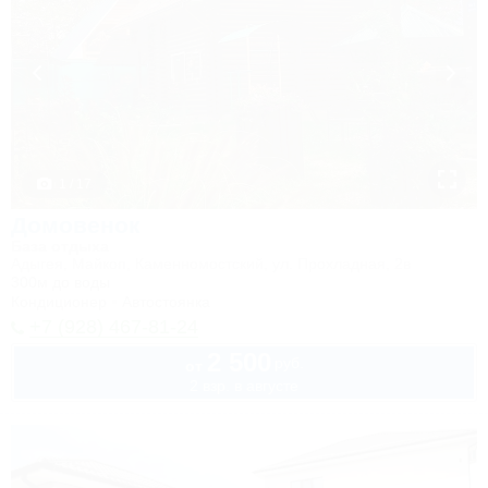
1 / 17
Домовенок
База отдыха
Адыгея, Майкоп, Каменномостский, ул. Прохладная, 2в
300м до воды
Кондиционер
Автостоянка
+7 (928) 467-81-24
2 500
руб.
от
2 взр. в августе