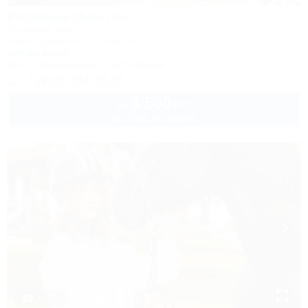
Розовый фонтан
Гостевой дом
Анапа, Джемете, ул. Морская, 18
50м до моря
Wi-Fi
Кондиционер
Автостоянка
+7 (918) 434-33-56
3 500
руб.
от
до 3 взр. в августе
1 / 19