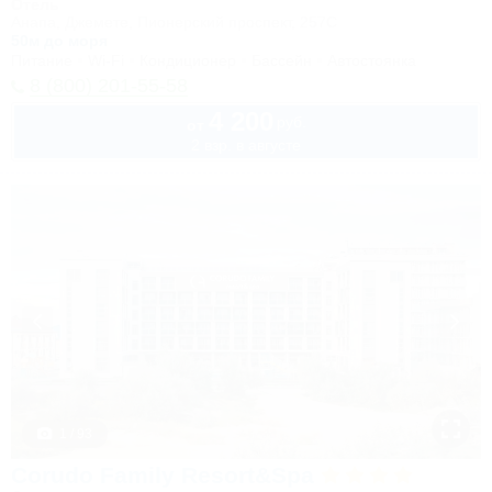
Отель
Анапа, Джемете, Пионерский проспект, 257С
50м до моря
Питание
Wi-Fi
Кондиционер
Бассейн
Автостоянка
8 (800) 201-55-58
4 200
руб.
от
2 взр. в августе
1 / 93
Corudo Family Resort&Spa