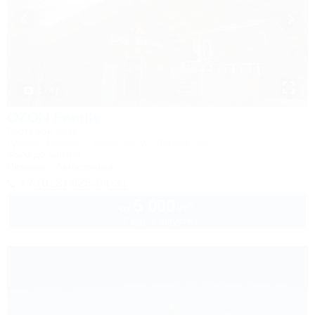
1 / 47
OZON Family
Гостевой дом
Адыгея, Майкоп, Гузерипль, ул. Лесная, 4б
452м до центра
Питание
Автостоянка
+7 (918) 925-94-31
5 000
руб.
от
2 взр. в августе