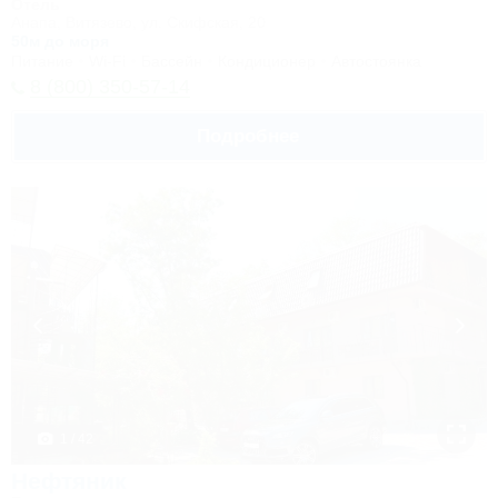
Отель
Анапа, Витязево, ул. Скифская, 20
50м до моря
Питание
Wi-Fi
Бассейн
Кондиционер
Автостоянка
8 (800) 350-57-14
Подробнее
1 / 42
Нефтяник