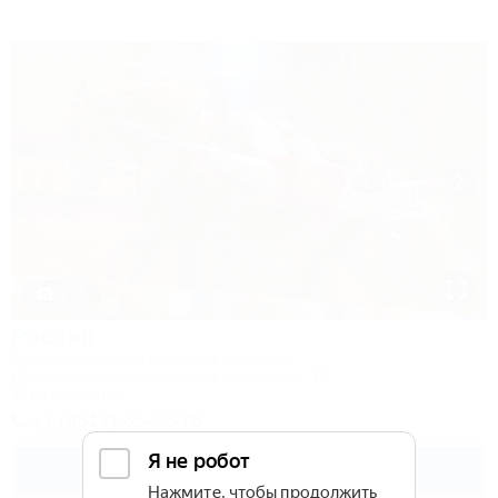
1 / 7
Россия
Культурно-туристический комплекс
Новороссийск, Камчатка, ул. Короленко, 18
27км до центра
+7 (8617) 65-62-76
Подробнее