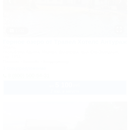
1 / 32
Горное озеро от Травел Хотелс Антураж
Отель
Республика Адыгея, Майкоп, Даховская, кв-л Юго-Западный,
стр. 1218
Питание
Бассейн
Кондиционер
1 спецпредложение
8 (800) 500-54-31
5 100
руб.
от
2 взр. в августе