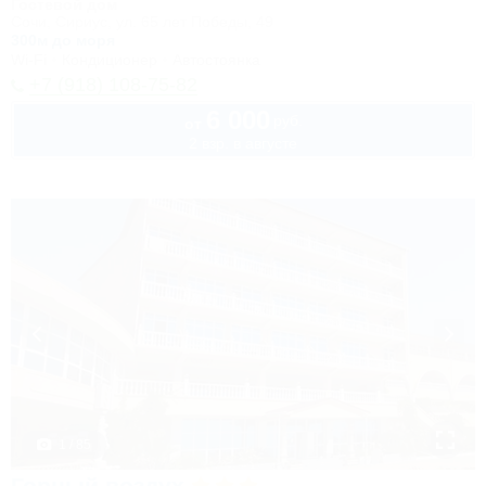
Гостевой дом
Сочи, Сириус, ул. 65 лет Победы, 49
300м до моря
Wi-Fi
Кондиционер
Автостоянка
+7 (918) 108-75-82
6 000
руб.
от
2 взр. в августе
1 / 85
Горный воздух