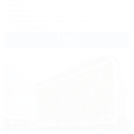
Гостевой дом
Геленджик, Дивноморское, ул. Кирова, 7б
150м до моря
574м до центра
Wi-Fi
Кондиционер
Бассейн
Автостоянка
+7 (918) 396-19-33
6 000
руб.
от
2 взр. в августе
1 / 40
Sunmarinn Resort Hotel Ultra All inclusive