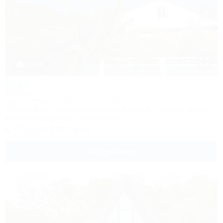
1 / 33
Кедр
Коттедж
Адыгея, Майкоп, Каменномостский, ул. Гоголя, 17
400м до воды
4км до горнолыжной трассы
1,5км до центра
Wi-Fi
Кондиционер
Автостоянка
+7 (918) 228-76-89
Подробнее