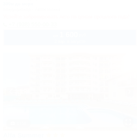
300м до моря
Кондиционер
Автостоянка
Успейте забронировать лето по ценам прошлого года!
+7 (938) 550-00-33
1 600
руб.
от
2 взр. в августе
1 / 50
Alfa Summer