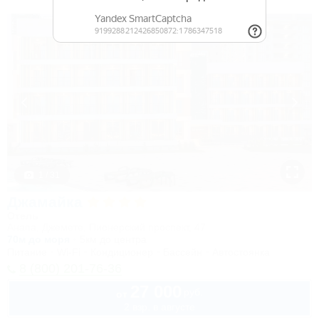
1 / 31
Джамайка
Отель
Анапа, Джемете, Пионерский проспект, 47
70м до моря
5км до центра
Питание
Wi-Fi
Кондиционер
Бассейн
Автостоянка
8 (800) 201-76-36
27 000
руб.
от
2 взр. в августе