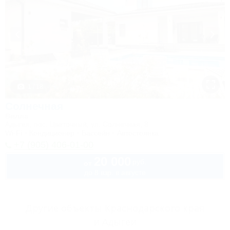
1 / 18
Солнечная
Вилла
Адыгея, пос. Цветочный, ул. Солнечная, 8
Wi-Fi
Кондиционер
Бассейн
Автостоянка
+7 (905) 406-01-00
20 000
руб.
от
до 8 взр. в августе
Другие объекты Краснодарского края
и Адыгеи