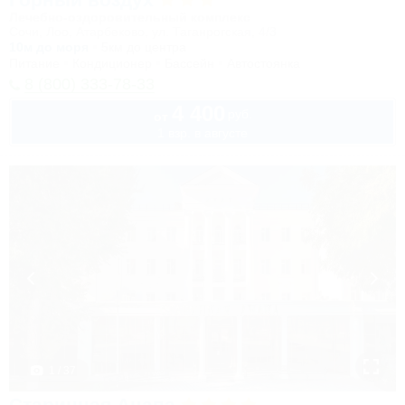
Лечебно-оздоровительный комплекс
Сочи, Лоо, Атарбеково, ул. Таганрогская, 4/3
10м до моря
5км до центра
Питание
Кондиционер
Бассейн
Автостоянка
8 (800) 333-78-33
4 400
руб.
от
1 взр. в августе
1 / 37
Старинная Анапа