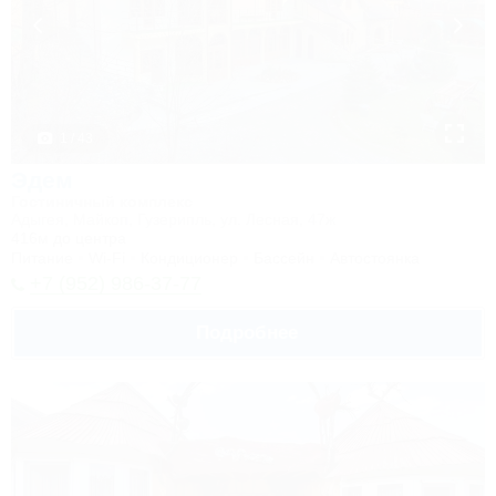
1 / 43
Эдем
Гостиничный комплекс
Адыгея, Майкоп, Гузерипль, ул. Лесная, 47ж
416м до центра
Питание
Wi-Fi
Кондиционер
Бассейн
Автостоянка
+7 (952) 986-37-77
Подробнее