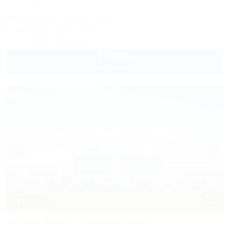
База отдыха
Туапсе, Бжид, Бухта Инал, 2 участок
270м до моря
200м до центра
Кондиционер
Автостоянка
+7 (918) 118-10-40
1 600
руб.
от
2 взр. в августе
1 / 23
Aurum Family Resort&Spa