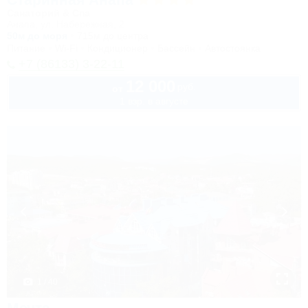
Санаторий & Спа
Анапа, ул. Набережная, 2
50м до моря
715м до центра
Питание
Wi-Fi
Кондиционер
Бассейн
Автостоянка
+7 (86133) 3-22-11
12 000
руб.
от
1 взр. в августе
1 / 40
Мечта