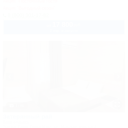
Акция "Постоянные гости"
Акция "Выгодный сезон"
8 (800) 301-17-82
17 800
руб.
от
2 взр. в августе
1 / 46
Затерянный рай
База отдыха
Туапсе, Бжид, Бухта Инал, ул. Морская, участок 2