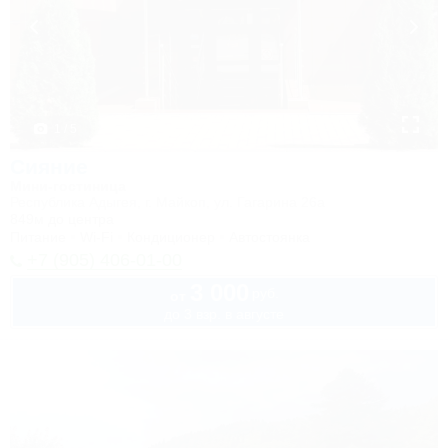
1 / 5
Сияние
Мини-гостиница
Республика Адыгея, г. Майкоп, ул. Гагарина 26а
849м до центра
Питание
Wi-Fi
Кондиционер
Автостоянка
+7 (905) 406-01-00
3 000
руб.
от
до 3 взр. в августе