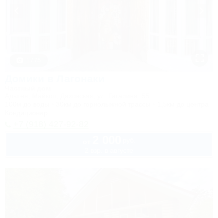
1 / 75
Домики в Лагонаки
Частный дом
Адыгея, Майкоп, Даховская, ул. Гагарина, 55
100м до воды
30км до горнолыжной трассы
1,5км до центра
Кондиционер
+7 (918) 427-92-82
2 000
руб.
от
2 взр. в августе