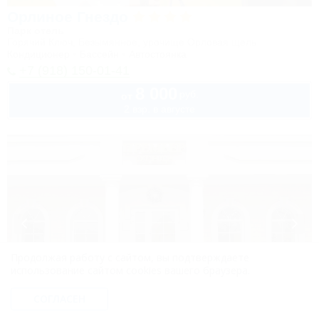
Орлиное Гнездо
Парк отель
Горячий Ключ, Безымянное, урочище Орловая щель
Кондиционер
Бассейн
Автостоянка
+7 (918) 150-01-41
8 000
руб.
от
2 взр. в августе
Продолжая работу с сайтом, вы подтверждаете
использование сайтом cookies вашего браузера.
1 / 31
СОГЛАСЕН