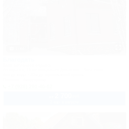
1 / 64
Благодать
База активного отдыха
Апшеронск, 15 км автодороги Даховская - Лаго-Наки
4км до воды
20м до горнолыжной трассы
Питание
Автостоянка
+7 (928) 291-46-62
2 700
руб.
от
2 взр. в августе