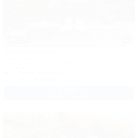
1 / 46
Орлиное гнездо
Гостевой дом
Адыгея, Даховская, ул. Ключевая, 67А
1м до воды
Wi-Fi
Бассейн
Автостоянка
+7 (938) 467-35-65
5 000
руб.
от
до 4 взр. в августе