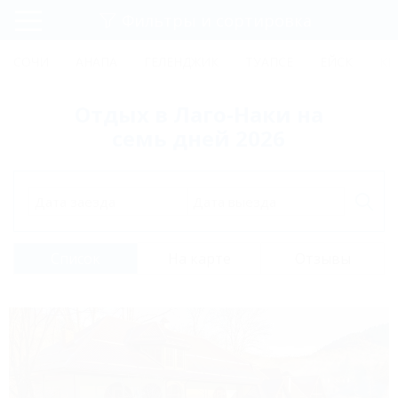
Фильтры и сортировка
Главная
СОЧИ
АНАПА
ГЕЛЕНДЖИК
ТУАПСЕ
ЕЙСК
КР
Регистрация
Отдых в Лаго-Наки на
Вход
семь дней 2026
Дата заезда
Дата выезда
Список
На карте
Отзывы