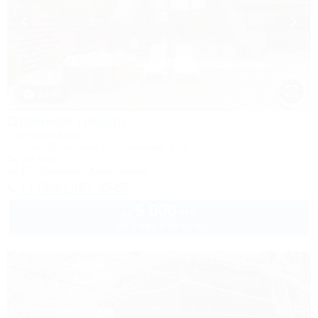
1 / 46
Орлиное гнездо
Гостевой дом
Адыгея, Даховская, ул. Ключевая, 67А
1м до воды
Wi-Fi
Бассейн
Автостоянка
+7 (938) 467-35-65
5 000
руб.
от
до 4 взр. в августе