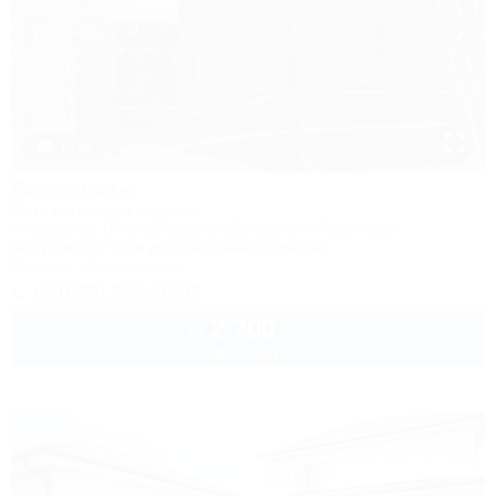
1 / 64
Благодать
База активного отдыха
Апшеронск, 15 км автодороги Даховская - Лаго-Наки
4км до воды
20м до горнолыжной трассы
Питание
Автостоянка
+7 (928) 291-46-62
2 700
руб.
от
2 взр. в августе