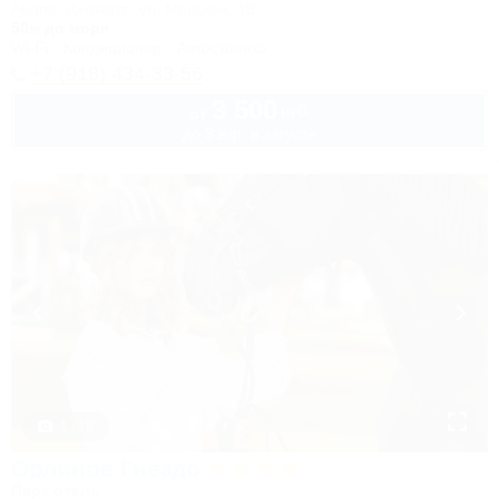
Анапа, Джемете, ул. Морская, 18
50м до моря
Wi-Fi
Кондиционер
Автостоянка
+7 (918) 434-33-56
3 500
руб.
от
до 3 взр. в августе
1 / 19
Орлиное Гнездо
Парк отель