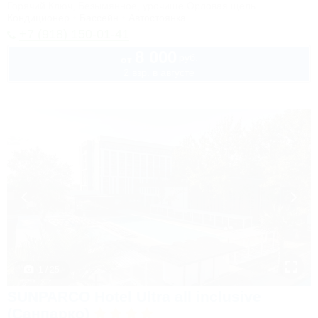
Горячий Ключ, Безымянное, урочище Орловая щель
Кондиционер
Бассейн
Автостоянка
+7 (918) 150-01-41
8 000
руб.
от
2 взр. в августе
1 / 25
SUNPARCO Hotel Ultra all inclusive
(Санпарко)