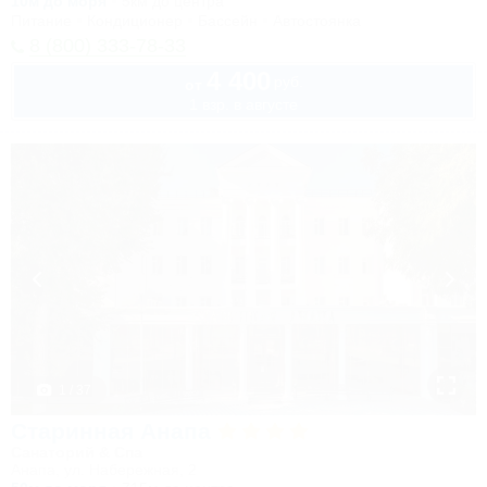
10м до моря
5км до центра
Питание
Кондиционер
Бассейн
Автостоянка
8 (800) 333-78-33
4 400
руб.
от
1 взр. в августе
1 / 37
Старинная Анапа
Санаторий & Спа
Анапа, ул. Набережная, 2