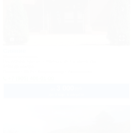
1 / 5
Сияние
Мини-гостиница
Республика Адыгея, г. Майкоп, ул. Гагарина 26а
849м до центра
Питание
Wi-Fi
Кондиционер
Автостоянка
+7 (905) 406-01-00
3 000
руб.
от
до 3 взр. в августе