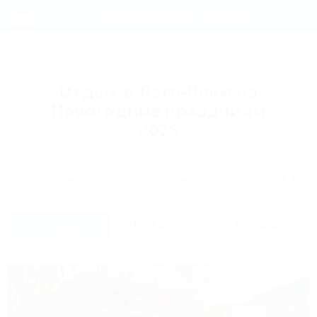
Фильтры и сортировка
Главная
СОЧИ
АНАПА
ГЕЛЕНДЖИК
ТУАПСЕ
ЕЙСК
КР
Регистрация
Отдых в Лаго-Наки на
Вход
Новогодние праздники
2026
Дата заезда
Дата выезда
Список
На карте
Отзывы