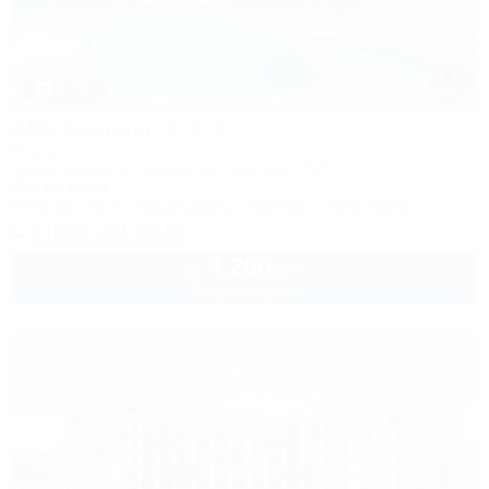
1 / 50
Alfa Summer
Отель
Анапа, Джемете, Пионерский проспект, 257С
50м до моря
Питание
Wi-Fi
Кондиционер
Бассейн
Автостоянка
8 (800) 201-55-58
4 200
руб.
от
2 взр. в августе