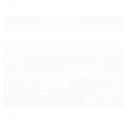
50м до моря
715м до центра
Питание
Wi-Fi
Кондиционер
Бассейн
Автостоянка
+7 (86133) 3-22-11
12 000
руб.
от
1 взр. в августе
1 / 40
Мечта
Гостевой дом
Геленджик, Дивноморское, ул. Кирова, 7б