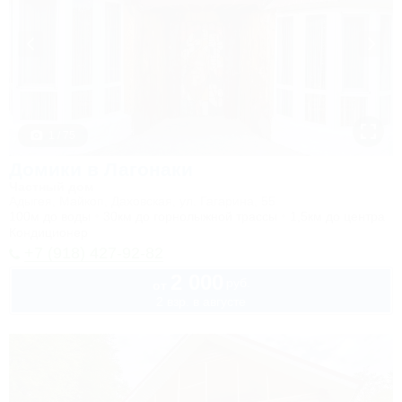
1 / 75
Домики в Лагонаки
Частный дом
Адыгея, Майкоп, Даховская, ул. Гагарина, 55
100м до воды
30км до горнолыжной трассы
1,5км до центра
Кондиционер
+7 (918) 427-92-82
2 000
руб.
от
2 взр. в августе