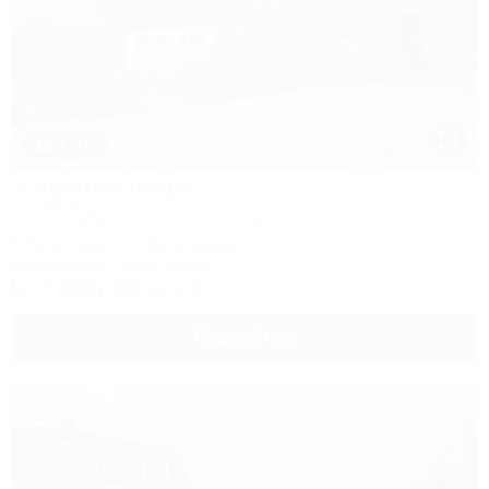
1 / 18
У горного озера
Гостевой дом
Адыгея, Майкоп, Каменномостский, ул. Гоголя
500м до воды
1,4км до центра
Кондиционер
Автостоянка
+7 (909) 453-11-13
Подробнее