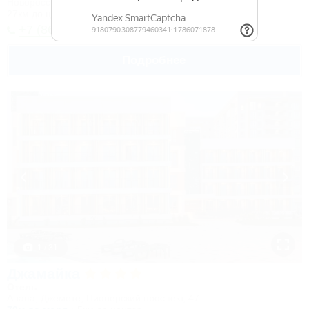
Новороссийск, Камчатка, ул. Короленко, 18
27км до центра
+7 (8617) 65-62-76
Подробнее
1 / 31
Джамайка
Отель
Анапа, Джемете, Пионерский проспект, 47