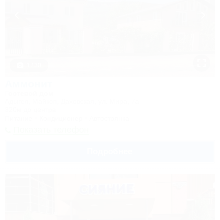
1 / 30
Аммонит
Гостевой дом
Адыгея, Майкоп, Даховская, ул. Мира, 7а
320м до центра
Питание
Кондиционер
Автостоянка
Показать телефон
Подробнее