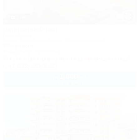
1 / 46
Затерянный рай
База отдыха
Туапсе, Бжид, Бухта Инал, ул. Морская, участок 2
300м до моря
Кондиционер
Автостоянка
Успейте забронировать лето по ценам прошлого года!
+7 (938) 550-00-33
1 600
руб.
от
2 взр. в августе