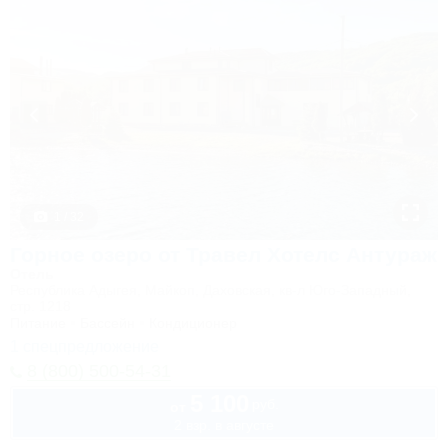
1 / 32
Горное озеро от Травел Хотелс Антураж
Отель
Республика Адыгея, Майкоп, Даховская, кв-л Юго-Западный,
стр. 1218
Питание
Бассейн
Кондиционер
1 спецпредложение
8 (800) 500-54-31
5 100
руб.
от
2 взр. в августе