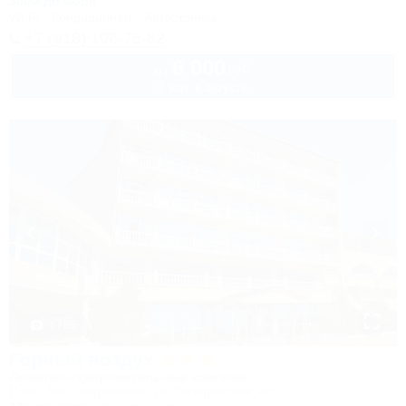
300м до моря
Wi-Fi
Кондиционер
Автостоянка
+7 (918) 108-75-82
6 000
руб.
от
2 взр. в августе
1 / 85
Горный воздух
Лечебно-оздоровительный комплекс
Сочи, Лоо, Атарбеково, ул. Таганрогская, 4/3