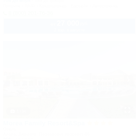
70м до моря
5км до центра
Питание
Wi-Fi
Кондиционер
Бассейн
Автостоянка
8 (800) 201-76-36
27 000
руб.
от
2 взр. в августе
1 / 34
Morea Family Resort&Spa
Отель
Анапа, Джемете, Пионерский проспект, 88