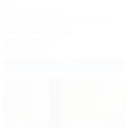
Отель
Анапа, Пионерский проспект, 12
150м до моря
Питание
Wi-Fi
Кондиционер
Бассейн
Автостоянка
Акция "День рождения на море!"
Акция "Длительное проживание"
Акция "Постоянные гости"
Акция "Выгодный сезон"
8 (800) 301-17-82
17 800
руб.
от
2 взр. в августе