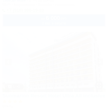
150м до моря
574м до центра
Wi-Fi
Кондиционер
Бассейн
Автостоянка
+7 (918) 396-19-33
6 000
руб.
от
2 взр. в августе
1 / 40
Sunmarinn Resort Hotel Ultra All inclusive
Отель