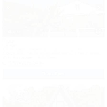
1 / 33
Кедр
Коттедж
Адыгея, Майкоп, Каменномостский, ул. Гоголя, 17
400м до воды
4км до горнолыжной трассы
1,5км до центра
Wi-Fi
Кондиционер
Автостоянка
+7 (918) 228-76-89
Подробнее