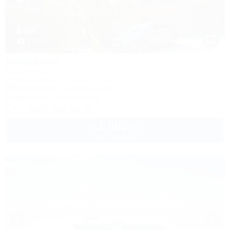
1 / 42
Нефтяник
База отдыха
Туапсе, Бжид, Бухта Инал, 2 участок
270м до моря
200м до центра
Кондиционер
Автостоянка
+7 (918) 118-10-40
1 600
руб.
от
2 взр. в августе