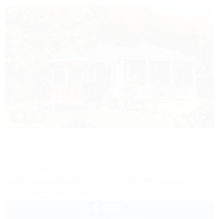
1 / 16
Пикник
Коттедж
Адыгея, Майкоп, Хамышки, ул. Мира, 6с
300м до воды
Wi-Fi
Кондиционер
Автостоянка
Акция "Отдыхай дольше — плати на 10% меньше"
+7 (918) 359-02-63
5 000
руб.
от