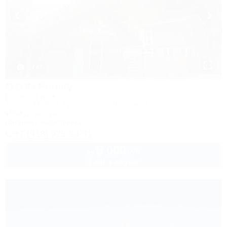
1 / 47
OZON Family
Гостевой дом
Адыгея, Майкоп, Гузерипль, ул. Лесная, 4б
452м до центра
Питание
Автостоянка
+7 (918) 925-94-31
5 000
руб.
от
2 взр. в августе