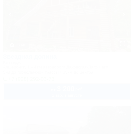
1 / 60
Звездная долина
Коттедж
Апшеронск, 16-й км автодороги Даховская-Лаго-Наки
5км до горнолыжной трассы
39км до центра
+7 (928) 292-03-73
3 200
руб.
от
2 взр. в августе