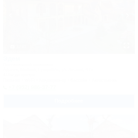
1 / 43
Эдем
Гостиничный комплекс
Адыгея, Майкоп, Гузерипль, ул. Лесная, 47ж
416м до центра
Питание
Wi-Fi
Кондиционер
Бассейн
Автостоянка
+7 (952) 986-37-77
Подробнее