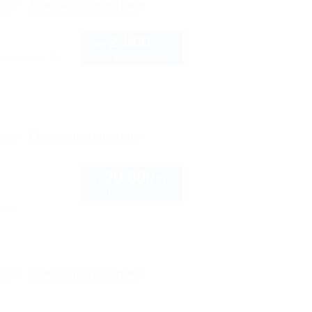
рте
Показать телефон
2 500
руб.
от
2 взр. в августе
охладная, 2в
рте
Показать телефон
20 000
руб.
от
до 8 взр. в августе
нка
рте
Показать телефон