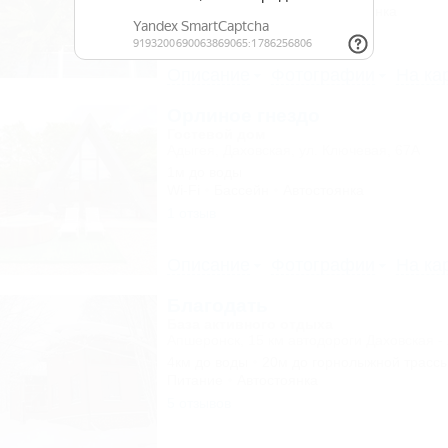
Wi-Fi
Кондиционер
Автостоянка
10 отзывов
Описание
Фотографии
На ка
Орлиное гнездо
Гостевой дом
Адыгея, Даховская, ул. Ключевая, 67А
1м до воды
Wi-Fi
Бассейн
Автостоянка
1 отзыв
Описание
Фотографии
На ка
Благодать
База активного отдыха
Апшеронск, 15 км автодороги Даховская -
4км до воды
20м до горнолыжной трасс
Питание
Автостоянка
5 отзывов