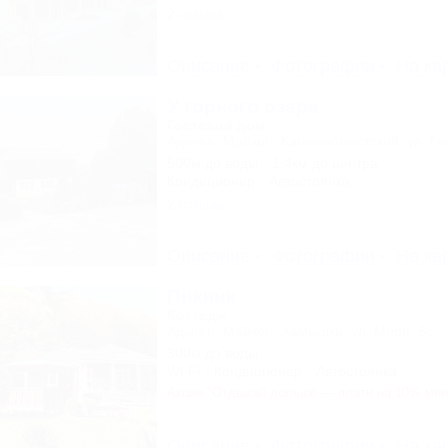
2 отзыва
Описание
Фотографии
На ка
У горного озера
Гостевой дом
Адыгея, Майкоп, Каменномостский, ул. Го
500м до воды
1,4км до центра
Кондиционер
Автостоянка
2 отзыва
Описание
Фотографии
На ка
Пикник
Коттедж
Адыгея, Майкоп, Хамышки, ул. Мира, 6с
300м до воды
Wi-Fi
Кондиционер
Автостоянка
Акция "Отдыхай дольше — плати на 10% ме
Описание
Фотографии
На ка