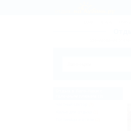
СОЧИ
АНАПА
ГЕЛЕН
Отды
Бронирование отелей,
Отдых в Лаго-Наки с
галечным пляжем (3)
Частный сектор
(3)
Жильё для отдыха
(3)
Гостиницы и отели
(2)