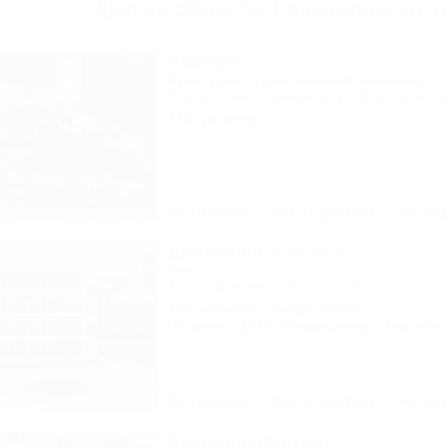
Другие объекты Краснодарского
Россия
Культурно-туристический комплекс
Новороссийск, Камчатка, ул. Короленко, 1
27км до центра
Описание
Фотографии
На ка
Джамайка
Отель
Анапа, Джемете, Пионерский проспект, 47
70м до моря
5км до центра
Питание
Wi-Fi
Кондиционер
Бассейн
Описание
Фотографии
На ка
Розовый фонтан