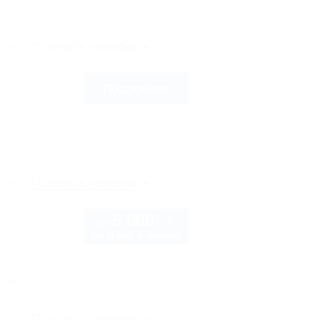
рте
Показать телефон
Подробнее
голя
рте
Показать телефон
5 000
руб.
от
до 3 взр. в августе
ньше"
рте
Показать телефон