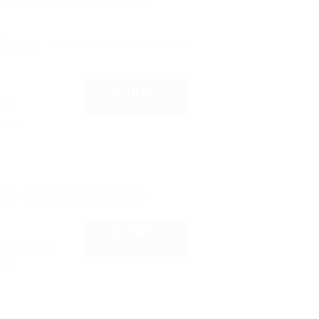
-Наки
2 000
руб.
от
2 взр. в августе
 55
ссы
рте
Показать телефон
3 200
руб.
от
2 взр. в августе
-Лаго-Наки
тра