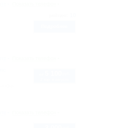
рте
Показать телефон
10
рейтинг:
Подробнее
рте
Показать телефон
лс
5 100
руб.
от
2 взр. в августе
в-л Юго-
рте
Показать телефон
3 000
руб.