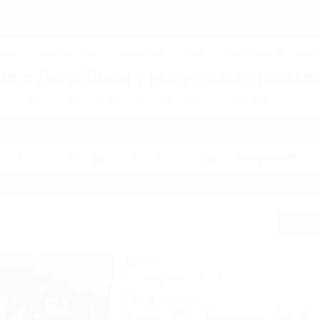
Лаго-Наки: Отдых в Лаго-Нак
ДЖИК
ТУАПСЕ
Ейск
КРАСНОДАР
Крым
Горнолыжные курорт
х в Лаго-Наки с галечным пляжем
 пансионатов и гостиниц по направлению Лаго-Наки. Куда поехать 
Сп
Эдем
Гостиничный комплекс
Адыгея, Майкоп, Гузерипль, ул. Лесная, 4
416м до центра
Питание
Wi-Fi
Кондиционер
Бассейн