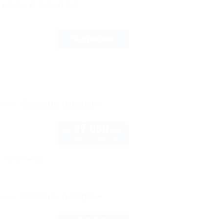
 края и Адыгеи
Подробнее
8
рте
Показать телефон
27 000
руб.
от
2 взр. в августе
Автостоянка
рте
Показать телефон