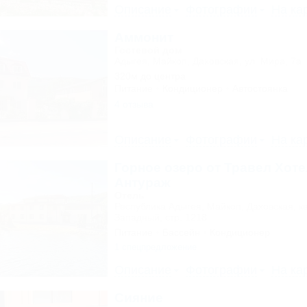
Описание
Фотографии
На ка
Аммонит
Гостевой дом
Адыгея, Майкоп, Даховская, ул. Мира, 7а
320м до центра
Питание
Кондиционер
Автостоянка
4 отзыва
Описание
Фотографии
На ка
Горное озеро от Травел Хоте
Антураж
Отель
Республика Адыгея, Майкоп, Даховская, к
Западный, стр. 1218
Питание
Бассейн
Кондиционер
1 спецпредложение
Описание
Фотографии
На ка
Сияние