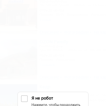
Мини-гостиница
Республика Адыгея, г. Майкоп, ул. Гагарин
849м до центра
Питание
Wi-Fi
Кондиционер
Автостоя
1 отзыв
Описание
Фотографии
На ка
OZON Family
Гостевой дом
Адыгея, Майкоп, Гузерипль, ул. Лесная, 4
452м до центра
Питание
Автостоянка
7 отзывов
Описание
Фотографии
На ка
Кедр
Коттедж
Адыгея, Майкоп, Каменномостский, ул. Го
400м до воды
4км до горнолыжной трас
1,5км до центра