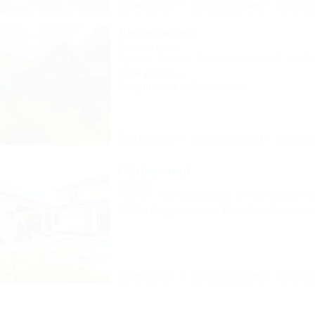
Описание
Фотографии
На ка
Домовенок
База отдыха
Адыгея, Майкоп, Каменномостский, ул. Пр
300м до воды
Кондиционер
Автостоянка
Описание
Фотографии
На ка
Солнечная
Вилла
Адыгея, пос. Цветочный, ул. Солнечная, 8
Wi-Fi
Кондиционер
Бассейн
Автостоя
Описание
Фотографии
На ка