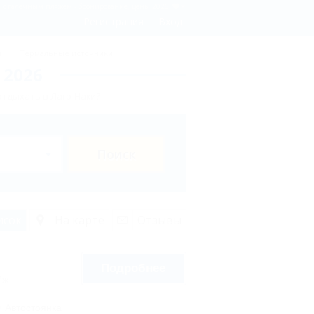
и с галечным пляжем - бронирование, цены 2026
Регистрация
Вход
ы
Термальные источники
 2026
отдыхать в Лаго-Наки?
Поиск
исок
На карте
Отзывы
Подробнее
7ж
Автостоянка