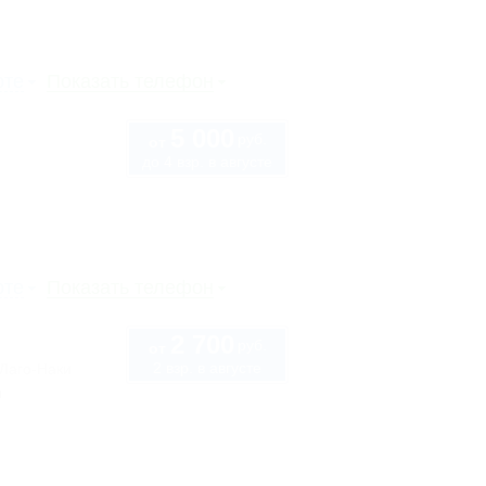
рте
Показать телефон
5 000
руб.
от
до 4 взр. в августе
рте
Показать телефон
2 700
руб.
от
2 взр. в августе
 Лаго-Наки
ы