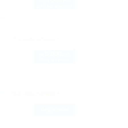
от
до 3 взр. в августе
а 26а
нка
рте
Показать телефон
5 000
руб.
от
2 взр. в августе
б
рте
Показать телефон
Подробнее
голя, 17
сы