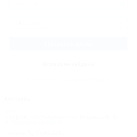
Комфорт
четырех местный
Стандарт
четырехместный
(28 кв.м)
Показать цены
Дом с видом на
озеро
Номера не найдены
Дом с отдельным
Все номера гостевого дома «Лазурный»
двором
Бюджетный
Контакты
Карта
Адрес:
Отзывы
Темрюк, Голубицкая, пер. Вишневый, 1а
Показать на карте
Фото
показать
Телефоны: