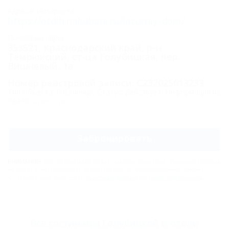
Адрес в Интернете:
https://otdih.nakubani.ru/lazurniy-dom/
Почтовый адрес:
353521, Краснодарский край, р-н
Темрюкский, ст-ца Голубицкая, пер.
Вишневый, 1а
Номер реестровой записи: С232025013233
Тип объекта: Гостиница, Статус: Действует. Информация из
Единого реестра
.
Забронировать
ВНИМАНИЕ!
Вся информация предоставлена объектом. Редакция портала
не несёт ответственность за достоверность представленных данных.
Сообщите нам, если здесь
неверные данные
или
мало информации
.
Все
гостиницы Голубицкой
и
отели