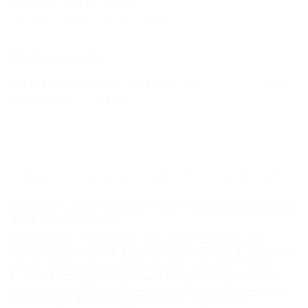
НОВОРОССИЙСК - 108 км
Мысхако (Новороссийск) - 108 км
Другие курорты
Ейск (Ейский Район) - 183 км
Агой (Туапсе) - 201 км
Большая Ялта - 245 км
ГЛАВНАЯ
КОНТАКТЫ
НОВОСТИ
ПУТЕВОДИТЕЛЬ
© 2006–2026 Отдых.на Кубани.ру — отдых и туризм в Краснодарском
крае и Республике Адыгея.
Компании ООО "На Кубани.ру" принадлежит доменное имя
nakubani.ru на основании "Свидетельства о регистрации доменного
имени", свидетельство о регистрации СМИ –Эл № ФС77-79732 от
07.12.2020 г. (12+), зарегистрировано Федеральной службой по
надзору в сфере связи, информационных технологий и массовых
коммуникаций (РОСКОМНАДЗОР), а так же товарный знак