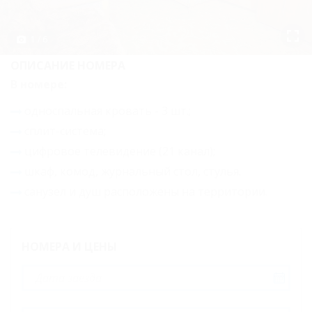
трехместный с
1 / 6
видом на озеро с
ОПИСАНИЕ НОМЕРА
террасой (25
В номере:
кв.м)
односпальная кровать - 3 шт.;
Стандарт
сплит-система;
трехместный (28
цифровое телевидение (21 канал);
кв.м)
шкаф, комод, журнальный стол, стулья.
Комфорт
санузел и душ расположены на территории.
трехместный (24
кв.м)
НОМЕРА И ЦЕНЫ
Люкс
четырехместный
с террасой