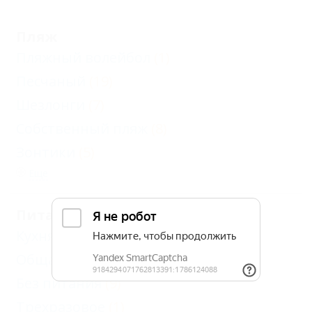
Пляж
Пляжный волейбол
(1)
Песчаный
(19)
Шезлонги
(7)
Собственный пляж
(8)
Зонтики
(5)
Еще
Питание
Кухня в номере
(10)
Общая кухня
(8)
Без питания
(9)
Трехразовое
(1)