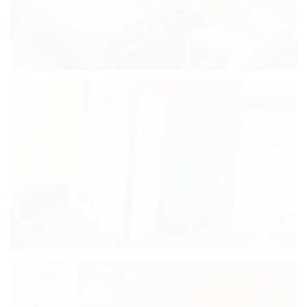
трехместный с
видом на озеро с
террасой (25
кв.м)
Стандарт
трехместный (28
кв.м)
Комфорт
трехместный (24
кв.м)
Люкс
четырехместный
с террасой