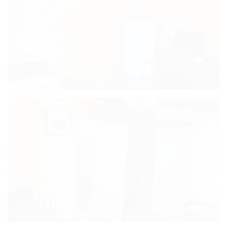
Комфорт
четырех местный
Стандарт
четырехместный
(28 кв.м)
Дом с видом на
озеро
Дом с отдельным
двором
Бюджетный
Карта
Отзывы
Фото