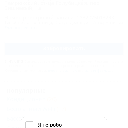
Темрюкский, ст-ца Голубицкая, пер.
Вишневый, 1а
Номер реестровой записи: С232025013233
Тип объекта: Гостиница, Статус: Действует. Информация из
Единого реестра
.
Забронировать
ВНИМАНИЕ!
Вся информация предоставлена объектом. Редакция портала
не несёт ответственность за достоверность представленных данных.
Сообщите нам, если здесь
неверные данные
или
мало информации
.
Популярные
Кондиционер
(20)
Бесплатный Wi-Fi
(17)
Бассейн
(11)