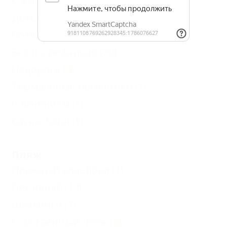
С животными - разрешено
(5)
Детская площадка
(11)
Возле моря
(10)
Без посредников
(20)
Недорого
(4)
Термальные источники
(1)
С лечением
(1)
Сауна, баня
(1)
Пляж
Пляжный волейбол
(1)
Песчаный
(19)
Шезлонги
(7)
Собственный пляж
(8)