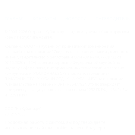
ГЛАВНАЯ
КОНТАКТЫ
НОВОСТИ
ПУТЕВОДИТЕЛЬ
© 2006–2026 Отдых.на Кубани.ру — отдых и туризм в Краснодарском
крае и Республике Адыгея.
Компании ООО "На Кубани.ру" принадлежит доменное имя
nakubani.ru на основании "Свидетельства о регистрации доменного
имени", свидетельство о регистрации СМИ –Эл № ФС77-79732 от
07.12.2020 г. (12+), зарегистрировано Федеральной службой по
надзору в сфере связи, информационных технологий и массовых
коммуникаций (РОСКОМНАДЗОР), а так же товарный знак
"НАКУБАНИ ОТДЫХ КУБАНИ ОТДЫХ.НА КУБАНИ.РУ" на основании
"Свидетельства на Товарный Знак № 547792". Это подтверждает
юридическую защиту прав, согласно статьям 1252 ГК РФ, 1484 ГК РФ
и 1229 ГК РФ.
ООО "На Кубани.ру"
2312157635
1082312013827
Продолжая работу с сайтом, вы подтверждаете
Все права защищены.
использование сайтом cookies вашего браузера.
Присоединяйтесь к нам!