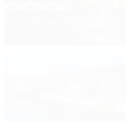
Комфорт
четырех местный
Стандарт
четырехместный
(28 кв.м)
Дом с видом на
озеро
Дом с отдельным
двором
Бюджетный
Карта
Отзывы
Фото