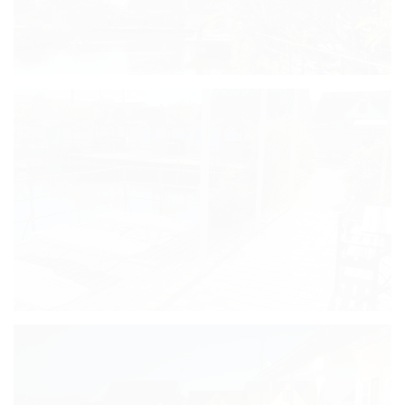
трехместный с
видом на озеро с
террасой (25
кв.м)
Стандарт
трехместный (28
кв.м)
Комфорт
трехместный (24
кв.м)
Люкс
четырехместный
с террасой