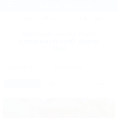
Фильтры и сортировка
Главная
СОЧИ
АНАПА
ГЕЛЕНДЖИК
ТУАПСЕ
ЕЙСК
КР
Регистрация
Частный сектор Лоо с
Вход
парикмахерской рядом
2026
Дата заезда
Дата выезда
Список
На карте
Отзывы