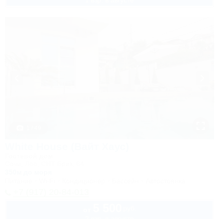
1 взр. в августе
1 / 49
White House (Вайт Хаус)
Гостевой дом
Сочи, Лоо, СНТ Бриз, 64
350м до моря
Питание
Wi-Fi
Кондиционер
Бассейн
Автостоянка
+7 (917) 20-84-013
5 500
руб.
от
2 взр. в августе