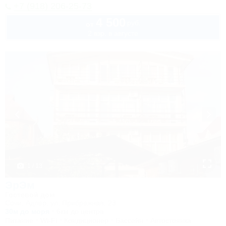
+7 (918) 206-25-73
4 500
руб.
от
2 взр. в августе
1 / 13
ЭрЭм
Гостевой дом
Сочи, Адлер, ул. Прибрежная, 23
30м до моря
6км до центра
Питание
Wi-Fi
Кондиционер
Бассейн
Автостоянка