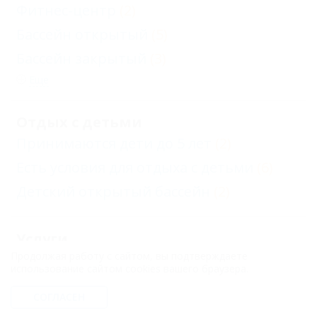
Фитнес-центр
(2)
Бассейн открытый
(5)
Бассейн закрытый
(3)
Еще
Отдых с детьми
Принимаются дети до 5 лет
(2)
Есть условия для отдыха с детьми
(6)
Детский открытый бассейн
(2)
Услуги
Продолжая работу с сайтом, вы подтверждаете
Парикмахерская рядом
(6)
использование сайтом cookies вашего браузера.
Автостоянка
(6)
СОГЛАСЕН
Камера хранения
(1)