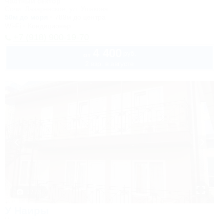
Частный сектор
Сочи, Лазаревское, ул. Ушакова
50м до моря
789м до центра
Wi-Fi
Кондиционер
+7 (918) 900-19-70
4 400
руб.
от
2 взр. в августе
1 / 23
У Наиры