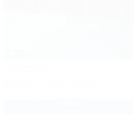
1 / 47
Аполлинария
Частное домовладение
Сочи, Лоо, Горный воздух, СНТ "Бриз", 131
500м до моря
80км до горнолыжной трассы
Wi-Fi
Кондиционер
Бассейн
Автостоянка
+7 (913) 136-61-11
3 700
руб.
от
до 3 взр. в августе
Другие объекты Лоо