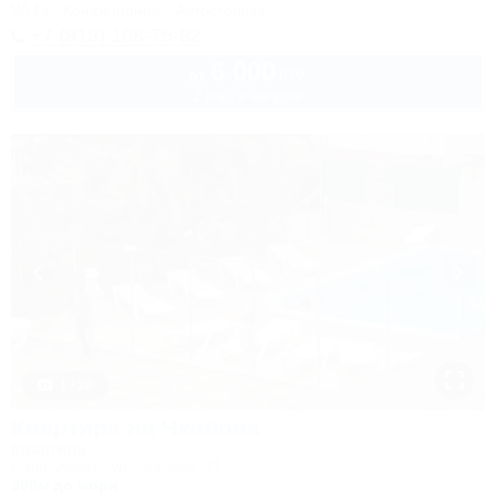
Wi-Fi
Кондиционер
Автостоянка
+7 (918) 108-75-82
6 000
руб.
от
2 взр. в августе
1 / 28
Квартира на Чкалова
Квартира
Сочи, Адлер, ул. Чкалова, 11
300м до моря