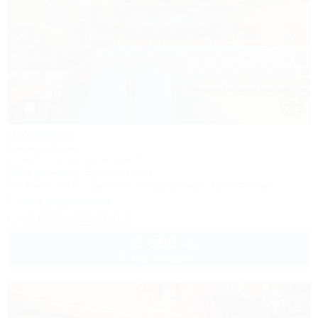
1 / 51
9-Авеню
Гостевой дом
Сочи, Лоо, ул. Енисейская, 9
400м до моря
5км до центра
Питание
Wi-Fi
Бассейн
Кондиционер
Автостоянка
1 спецпредложение
+7 (917) 208-40-13
3 500
руб.
от
2 взр. в августе