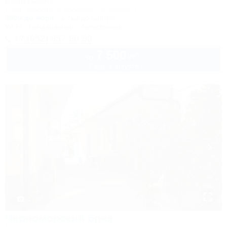
Апартаменты
Сочи, Курортный проспект, 75, корпус 1
300м до моря
1,7км до центра
Wi-Fi
Кондиционер
Автостоянка
+7 (952) 857-50-50
7 500
руб.
от
2 взр. в августе
1 / 37
Черноморский бриз