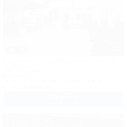
1 / 47
Madisson RoDina (Медиссон РоДина)
Гостевой дом
Сочи, Лоо, ул. Декабристов 158а
350м до моря
Питание
Wi-Fi
Кондиционер
Бассейн
Автостоянка
+7 (917) 208-40-13
5 500
руб.
от
2 взр. в августе