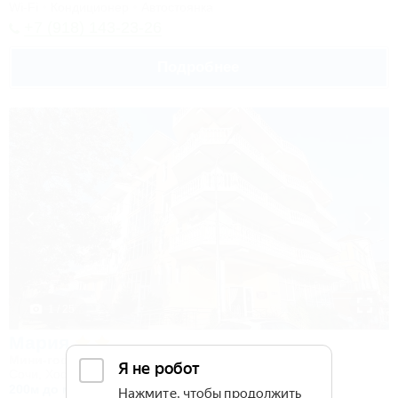
Wi-Fi
Кондиционер
Автостоянка
+7 (918) 143-23-26
Подробнее
1 / 25
Мария
Мини-гостиница
Сочи, Хоста, ул. Платановая, 2
200м до моря
52км до горнолыжной трассы