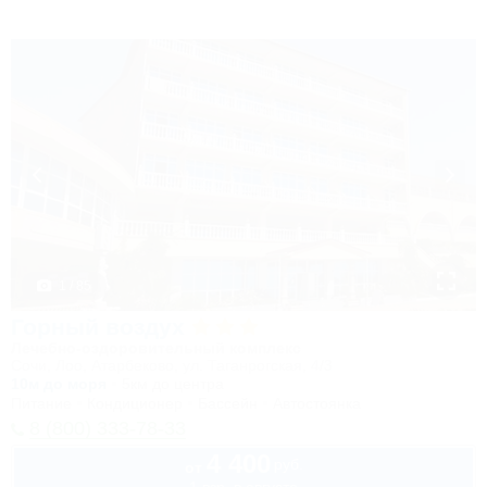
1 / 85
Горный воздух
Лечебно-оздоровительный комплекс
Сочи, Лоо, Атарбеково, ул. Таганрогская, 4/3
10м до моря
5км до центра
Питание
Кондиционер
Бассейн
Автостоянка
8 (800) 333-78-33
4 400
руб.
от