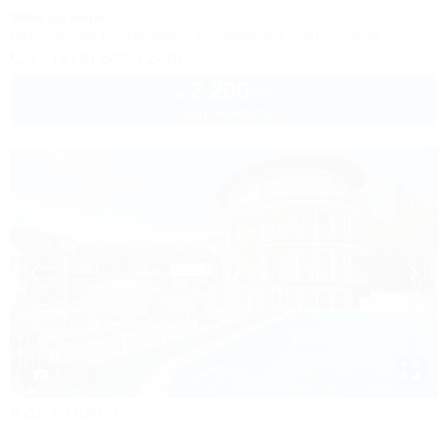
Сочи, Лазаревское, ул. Одоевского, 29/2
500м до моря
Питание
Wi-Fi
Бассейн
Кондиционер
Автостоянка
+7 (918) 600-72-99
2 200
руб.
от
2 взр. в августе
1 / 25
Континент
Отель