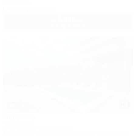
Кондиционер
+7 (918) 499-23-05
5 000
руб.
от
до 4 взр. в августе
1 / 23
МореЛето
Гостевой дом
Сочи, Адлер, ул. Православная, 31
1,2км до моря
40м до горнолыжной трассы
5км до центра