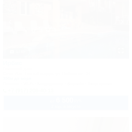
1 / 40
Ирбис
Гостевой дом
Сочи, Лоо, Горный воздух, ул. Пейзажная, 16
350м до моря
Питание
Wi-Fi
Кондиционер
Бассейн
Автостоянка
+7 (917) 208-40-13
6 500
руб.
от
2 взр. в августе