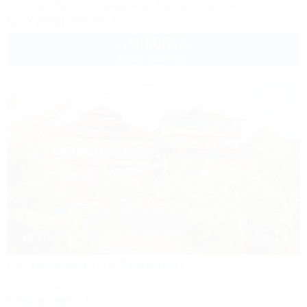
Питание
Wi-Fi
Кондиционер
Бассейн
Автостоянка
+7 (938) 455-99-77
3 500
руб.
от
2 взр. в августе
1 / 56
La Terrassa (Ла Терраса)
Бутик-отель
Сочи, Адлер, ул. Камышовая, 25
1,3км до моря
7км до центра