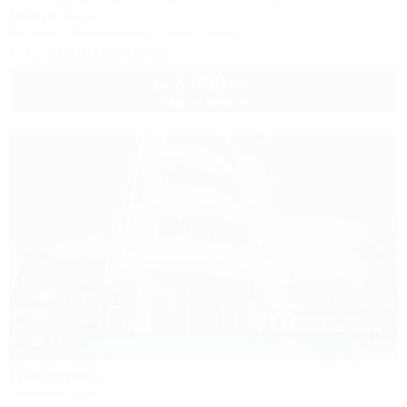
Сочи, Лазаревское, ул. Сочинское шоссе, 2/д
100м до моря
Бассейн
Кондиционер
Автостоянка
+7 (988) 142-45-42
2 600
руб.
от
2 взр. в августе
1 / 18
Виктория
Гостевой дом