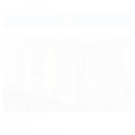
Питание
Кондиционер
Бассейн
Автостоянка
+7 (918) 303-58-28
3 500
руб.
от
2 взр. в августе
1 / 33
Александрия
Гостевой дом
Сочи, Лазаревское, ул. Победы, 261/4
30м до моря
3км до центра