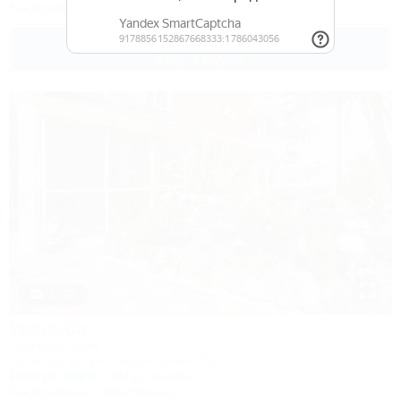
Кондиционер
Автостоянка
4 300
руб.
от
2 взр. в августе
1 / 22
Усадьба
Гостевой дом
Сочи, Адлер, ул. Просвещения, 50а
150м до моря
7км до центра
Кондиционер
Автостоянка