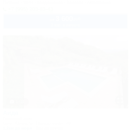
Питание
Wi-Fi
Кондиционер
Бассейн
Автостоянка
+7 (995) 203-83-43
3 600
руб.
от
2 взр. в августе
1 / 22
Аида
Гостевой дом
Сочи, Адлер, ул. Православная, 48
1,2км до моря
5км до центра