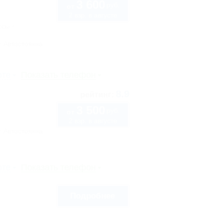
3 600
руб.
от
2 взр. в августе
ссы
Автостоянка
рте
Показать телефон
8.9
рейтинг:
3 500
руб.
от
2 взр. в августе
Автостоянка
рте
Показать телефон
Подробнее