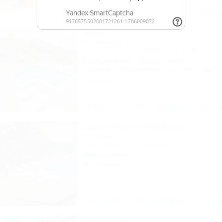
Описание
Фотографии
На ка
Аида
Гостевой дом
Сочи, Адлер, ул. Православная, 48
1,2км до моря
5км до центра
Питание
Кондиционер
Бассейн
Автос
19 отзывов
Описание
Фотографии
На ка
Квартира на Чкалова
Квартира
Сочи, Адлер, ул. Чкалова, 11
300м до моря
Кондиционер
Описание
Фотографии
На ка
МореЛето