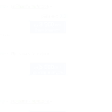
рте
Показать телефон
9.3
рейтинг:
3 500
руб.
от
2 взр. в августе
тоянка
рте
Показать телефон
5 000
руб.
от
до 4 взр. в августе
рте
Показать телефон