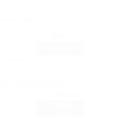
ектора Лоо
9.5
рейтинг:
Подробнее
Автостоянка
рте
Показать телефон
10
рейтинг:
3 500
руб.
от
до 3 взр. в августе
нка