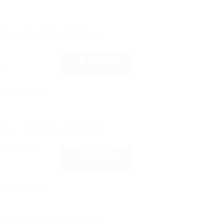
рте
Показать телефон
6 500
руб.
от
2 взр. в августе
 16
Автостоянка
рте
Показать телефон
РоДина)
5 500
руб.
от
2 взр. в августе
Автостоянка
рте
Показать телефон