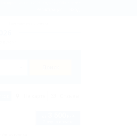
 - бронирование, цены 2026 - Отдых.на Кубани.ру
Регистрация
Вход
ы
Термальные источники
026
х в Лоо?
Поиск
исок
На карте
Отзывы
3 500
руб.
от
2 взр. в августе
Автостоянка