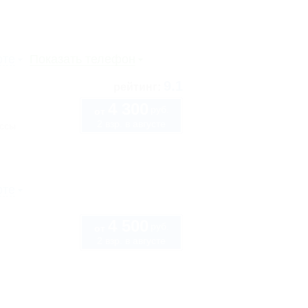
рте
Показать телефон
9.1
рейтинг:
4 300
руб.
от
2 взр. в августе
ассы
рте
4 500
руб.
от
2 взр. в августе