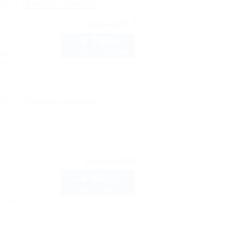
рте
Показать телефон
9.7
рейтинг:
3 700
руб.
1
от
до 3 взр. в августе
ассы
нка
рте
Показать телефон
оо
9.6
рейтинг:
4 400
руб.
4/3
от
1 взр. в августе
тоянка