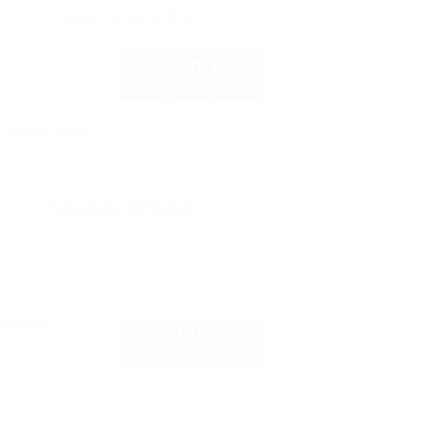
рте
Показать телефон
5 500
руб.
от
2 взр. в августе
Автостоянка
рте
Показать телефон
чи
нтина)
6 000
руб.
от
2 взр. в августе