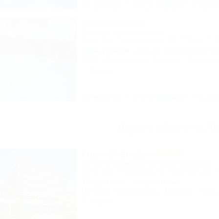
Описание
Фотографии
На ка
Аполлинария
Частное домовладение
Сочи, Лоо, Горный воздух, СНТ "Бриз", 13
500м до моря
80км до горнолыжной тр
Wi-Fi
Кондиционер
Бассейн
Автостоя
7 отзывов
Описание
Фотографии
На ка
Другие объекты Л
Горный воздух
Лечебно-оздоровительный комплекс
Сочи, Лоо, Атарбеково, ул. Таганрогская, 
10м до моря
5км до центра
Питание
Кондиционер
Бассейн
Автос
5 отзывов