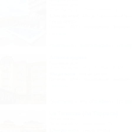
Гостевой дом
Сочи, Адлер, ул. Православная, 31
1,2км до моря
40м до горнолыжной тра
5км до центра
Питание
Wi-Fi
Кондиционер
Бассейн
2 отзыва
Описание
Фотографии
На ка
Александрия
Гостевой дом
Сочи, Лазаревское, ул. Победы, 261/4
30м до моря
3км до центра
Питание
Wi-Fi
Кондиционер
Бассейн
24 отзыва
Описание
Фотографии
На ка
La Terrassa (Ла Терраса)
Бутик-отель
Сочи, Адлер, ул. Камышовая, 25
1,3км до моря
7км до центра