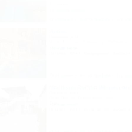
43 отзыва
1 спецпредложение
Описание
Фотографии
На ка
Ирбис
Гостевой дом
Сочи, Лоо, Горный воздух, ул. Пейзажная,
350м до моря
Питание
Wi-Fi
Кондиционер
Бассейн
Описание
Фотографии
На ка
Madisson RoDina (Медиссон 
Гостевой дом
Сочи, Лоо, ул. Декабристов 158а
350м до моря
Питание
Wi-Fi
Кондиционер
Бассейн
Описание
Фотографии
На ка