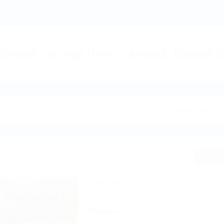
Лоо: Частный сектор в Лоо с сауной, баней
ДЖИК
ТУАПСЕ
Ейск
КРАСНОДАР
Крым
Горнолыжные курорт
стный сектор Лоо с сауной, баней 2
вание частного сектора по направлению Лоо. Куда поехать на отды
Сп
9-Авеню
Гостевой дом
Сочи, Лоо, ул. Енисейская, 9
400м до моря
5км до центра
Питание
Wi-Fi
Бассейн
Кондиционер