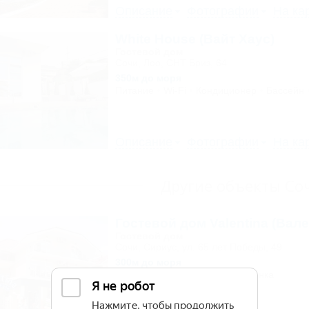
Описание
Фотографии
На ка
White House (Вайт Хаус)
Гостевой дом
Сочи, Лоо, СНТ Бриз, 64
350м до моря
Питание
Wi-Fi
Кондиционер
Бассейн
Описание
Фотографии
На ка
Другие объекты Со
Гостевой дом Valentina (Вале
Гостевой дом
Сочи, Сириус, ул. 65 лет Победы, 49
300м до моря
Wi-Fi
Кондиционер
Автостоянка
1 отзыв