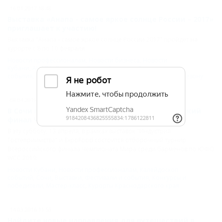
16.01.2017 18:48
Выставка «Анапа - самое яркое солнце России – 2017»
приглашает к участию!
Выставка "Анапа - самое яркое солнце России 2017" пройдет на
курорте с 8 по 10 февраля.
Новости профессионалам
,
Новости бизнеса
,
Новости
Кубани
,
АНАПА
,
Выставки
,
Деловой туризм
,
Фестивали и
события
,
Туристический бизнес
,
Подготовка к курортному сезону
08.04.2019 00:00
В Сочи пройдет отборочный тур на Всероссийский
финал Чемпионата Мира среди барменов
В эту субботу, 13 апреля, в рамках выставок "Индустрия
Гостеприимства" и ExpoFood состоится отборочный турнир
Всероссийского финала Чемпионата Мира среди барменов по ЮФО
WCC 2019.
Новости Кубани
,
Новости профессионалам
,
Калейдоскоп
событий
,
Сочи
,
Выставки
,
Фестивали и события
,
Конкурсы и
победители
,
Мастер-класс
,
Курорты Краснодарского края
14.03.2016 11:53
Найдите новые направления для путешествий в