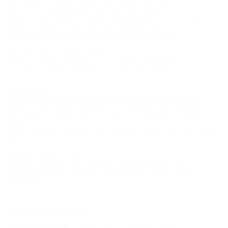
выставке «ЛЕТО-2016» в Екатеринбурге!
Хотите узнать больше о самобытной Португалии и солнечной
Грузии? Впервые екатеринбургская выставка «ЛЕТО-2016»
приглашает вас для знакомства с этими направлениями.
Новости страны и мира
,
Новости
профессионалам
,
Екатеринбург
,
Выставки
,
Фестивали и
события
,
Туристический бизнес
,
Туризм
,
виды отдыха
04.07.2016 12:00
Открыта регистрация участников и посетителей
Международного туристского форума SIFT-2016 в
Сочи
На официальном сайте SIFT-2016 открылась регистрация участников
и посетителей.
Новости бизнеса
,
Новости
профессионалам
,
СОЧИ
,
Выставки
,
Южный туристический
форум
,
Фестивали и события
,
Туристический бизнес
,
Отели и
гостиницы
Соседние курорты
Мацеста (Сочи) - 15 км
Хоста (Сочи) - 15 км