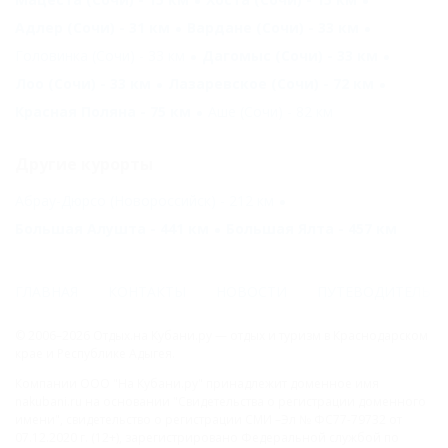
Адлер (Сочи) - 31 км
Вардане (Сочи) - 33 км
Головинка (Сочи) - 33 км
Дагомыс (Сочи) - 33 км
Лоо (Сочи) - 33 км
Лазаревское (Сочи) - 72 км
Красная Поляна - 75 км
Аше (Сочи) - 82 км
Другие курорты
Абрау-Дюрсо (Новороссийск) - 212 км
Большая Алушта - 441 км
Большая Ялта - 457 км
ГЛАВНАЯ
КОНТАКТЫ
НОВОСТИ
ПУТЕВОДИТЕЛЬ
© 2006–2026 Отдых.на Кубани.ру — отдых и туризм в Краснодарском
крае и Республике Адыгея.
Компании ООО "На Кубани.ру" принадлежит доменное имя
nakubani.ru на основании "Свидетельства о регистрации доменного
имени", свидетельство о регистрации СМИ –Эл № ФС77-79732 от
07.12.2020 г. (12+), зарегистрировано Федеральной службой по