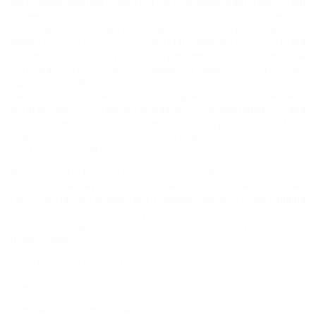
Дил",
председатель комитета по классификации
ФриО,
член
организации "
Опора России". В числе участников
обсуждения ожидаются
представители и руководители:
М
инистерства курортов, туризма и олимпийского наследия
Краснодарского края,
Управления курортов и
рекреационных ресурсов администрации города Сочи
,
А
дминистраций городов-курортов Краснодарского края,
санаторно-курортных учреждений, гостиничных
комплексов, Аккредитованные организации для
классификации гостиниц и иных средств размещения НПО
"Курорт Экспертиза", г. Краснодар,
ООО "ТУРИЗМ
ЭКСПЕРТ", г. Сочи.
Во второй день, 12 апреля, в рамках кулинарного
фестиваля начнутся соревнования по итальянской кухне,
где будут представлены два главных блюда Италии - пицца
и паста. Продемонстрировать свое мастерство
профессионалы итальянкой кухни смогут в трех
номинациях:
Итальянская паста;
Авторская пицца;
Акробатическая пицца.