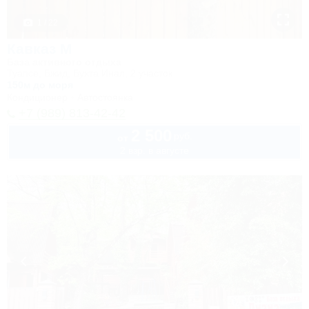
1 / 22
Кавказ М
База активного отдыха
Туапсе, Бжид, Бухта Инал, 2 участок
150м до моря
Кондиционер
Автостоянка
+7 (989) 813-42-42
2 500
руб.
от
2 взр. в августе