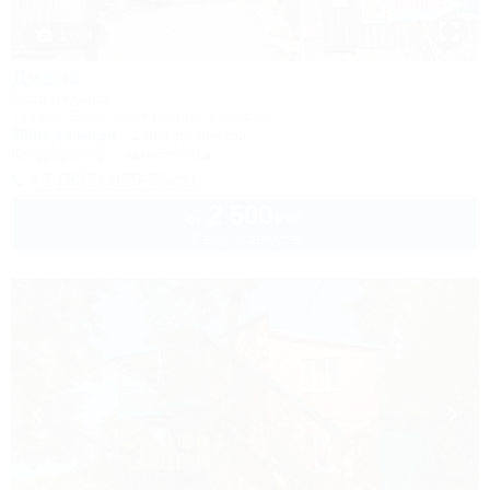
1 / 49
Диана
База отдыха
Туапсе, Бжид, Бухта Инал, 5 участок
300м до моря
1,4км до центра
Кондиционер
Автостоянка
+7 (987) 829-55-51
2 500
руб.
от
2 взр. в августе