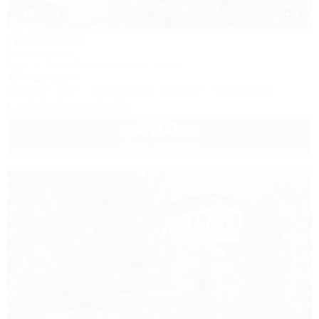
1 / 49
Парк Инал
База отдыха
Туапсе, Бжид, Бухта Инал, 5 участок
450м до моря
Питание
Wi-Fi
Кондиционер
Бассейн
Автостоянка
+7 (918) 111-54-58
4 200
руб.
от
2 взр. в августе