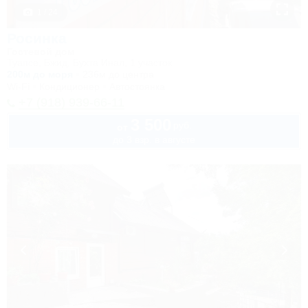
1 / 24
Росинка
Гостевой дом
Туапсе, Бжид, Бухта Инал, 1 участок
200м до моря
236м до центра
Wi-Fi
Кондиционер
Автостоянка
+7 (918) 939-66-11
3 500
руб.
от
до 3 взр. в августе