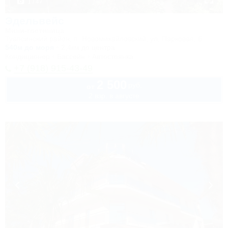
1 / 47
Эдельвейс
Мини-гостиница
Туапсинский район, п. Новомихайловский, ул. Парковая, 6
540м до моря
2,4км до центра
Кондиционер
Бассейн
Автостоянка
+7 (918) 915-43-49
2 500
руб.
от
2 взр. в августе