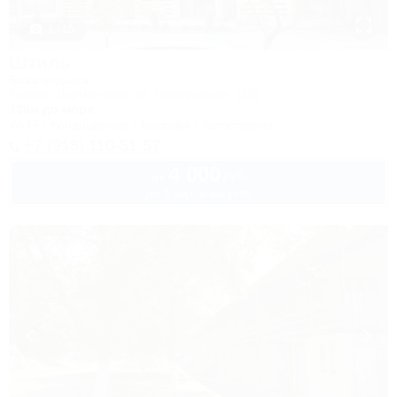
1 / 15
Штиль
База отдыха
Туапсе, Лермонтово, ул. Набережная, 1б/1
100м до моря
Wi-Fi
Кондиционер
Бассейн
Автостоянка
+7 (918) 110-51-57
4 000
руб.
от
до 3 взр. в августе