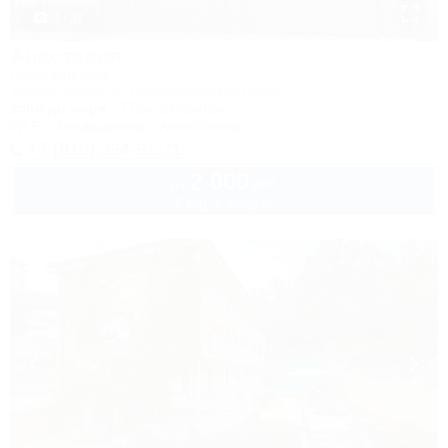
1 / 37
Анастасия
Гостевой дом
Туапсе, Небуг, ул. Новороссийское шоссе, 7
250м до моря
772м до центра
Wi-Fi
Кондиционер
Автостоянка
+7 (918) 394-91-71
2 000
руб.
от
2 взр. в августе