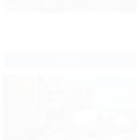
1 / 47
Анастасия
Коттеджный комплекс
Туапсе, Бжид, Бухта Инал, 5 участок
300м до моря
497м до центра
Кондиционер
Автостоянка
+7 (918) 326-23-80
3 000
руб.
от
2 взр. в августе