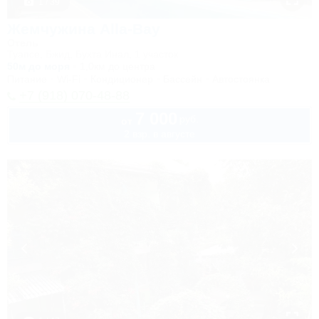
1 / 39
Жемчужина Alla-Bay
Отель
Туапсе, Бжид, Бухта Инал, 1 участок
50м до моря
1,0км до центра
Питание
Wi-Fi
Кондиционер
Бассейн
Автостоянка
+7 (918) 070-48-88
7 000
руб.
от
2 взр. в августе