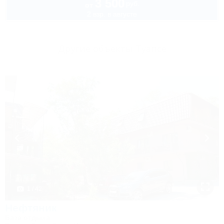
3 500
руб.
от
2 взр. в августе
Другие объекты Туапсе
1 / 42
Нефтяник
База отдыха