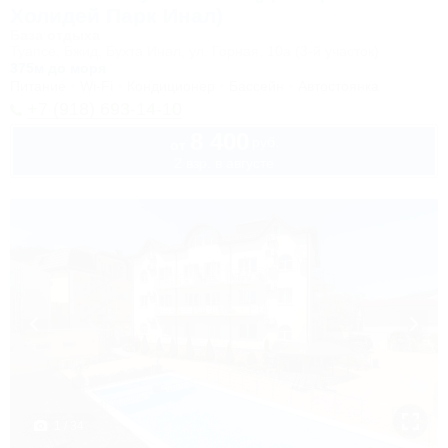
Холидей Парк Инал)
База отдыха
Туапсе, Бжид, Бухта Инал, ул. Горная, 10а (3-й участок)
375м до моря
Питание
Wi-Fi
Кондиционер
Бассейн
Автостоянка
+7 (918) 693-14-10
8 400
руб.
от
2 взр. в августе
1 / 34