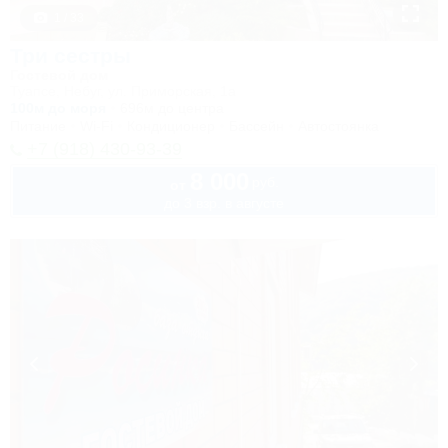
1 / 33
Три сестры
Гостевой дом
Туапсе, Небуг, ул. Приморская, 1а
100м до моря
696м до центра
Питание
Wi-Fi
Кондиционер
Бассейн
Автостоянка
+7 (918) 430-93-39
8 000
руб.
от
до 3 взр. в августе