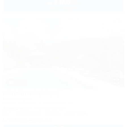
2 600
руб.
от
2 взр. в августе
1 / 26
Marmari (Мармари)
Гостевой дом
Туапсе, Ольгинка, ул. Солнечная, 1Б
1,0км до моря
643м до центра
Wi-Fi
Кондиционер
Бассейн
Автостоянка
+7 (918) 439-61-88