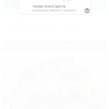
1 / 50
Виктория
Гостиничный комплекс
Туапсе, Бжид, Бухта Инал, 2 участок
1м до моря
506м до центра
Питание
Кондиционер
Бассейн
Автостоянка
+7 (918) 114-10-00
2 200
руб.
от
2 взр. в августе