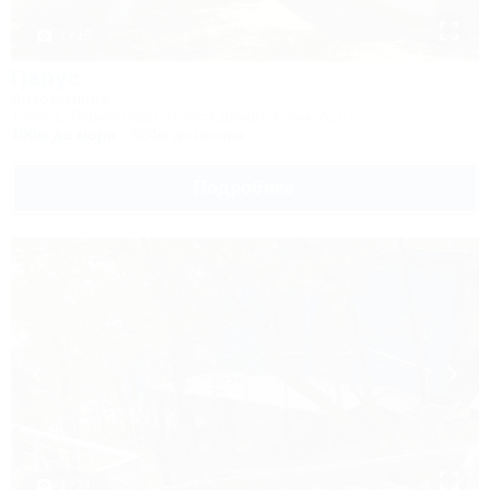
1 / 15
Парус
Автокемпинг
Туапсе, Лермонтово, трасса Джубга-Сочи, А167
100м до моря
624м до центра
Подробнее
1 / 21