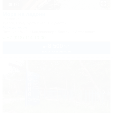
1 / 9
Море на ладони
Глэмпинг
Туапсе, Бжид, бухта Инал, 1-2 участок
400м до моря
Питание
Wi-Fi
Кондиционер
Бассейн
Автостоянка
+7 (918) 114-10-00
8 500
руб.
от
палатка в августе