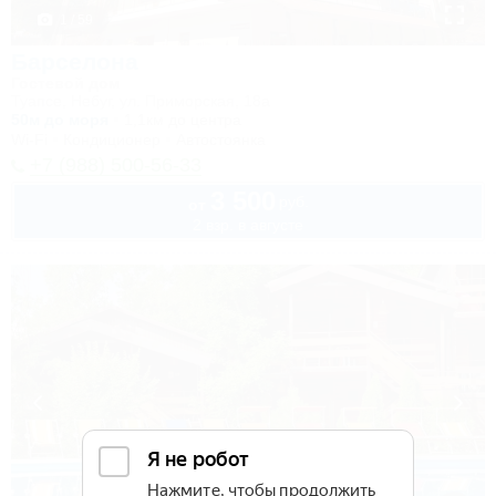
1 / 59
Барселона
Гостевой дом
Туапсе, Небуг, ул. Приморская, 18а
50м до моря
1,1км до центра
Wi-Fi
Кондиционер
Автостоянка
+7 (988) 500-56-33
3 500
руб.
от
2 взр. в августе