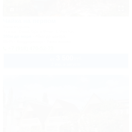
1 / 47
Чайка на первом
База отдыха
Туапсе, Бжид, Бухта Инал, 1 участок
350м до моря
49км до центра
Wi-Fi
Кондиционер
Автостоянка
+7 (918) 470-52-73
3 500
руб.
от
2 взр. в августе