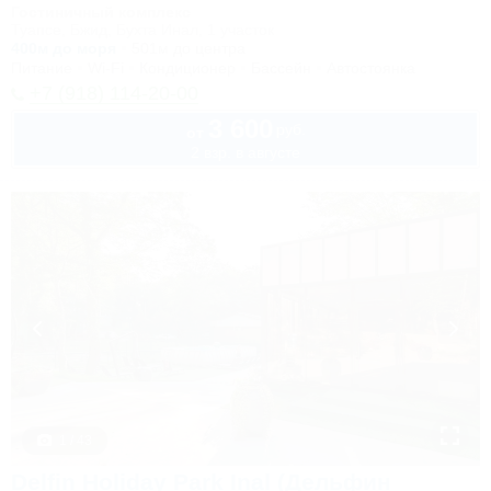
Гостиничный комплекс
Туапсе, Бжид, Бухта Инал, 1 участок
400м до моря
501м до центра
Питание
Wi-Fi
Кондиционер
Бассейн
Автостоянка
+7 (918) 114-20-00
3 600
руб.
от
2 взр. в августе
1 / 43
Delfin Holiday Park Inal (Дельфин