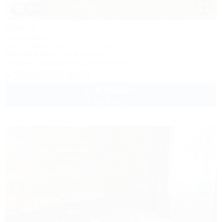
1 / 47
Волна
База отдыха
Туапсе, Бжид, Бухта Инал, 6 участок
300м до моря
3км до центра
Питание
Кондиционер
Автостоянка
+7 (900) 009-98-25
4 500
руб.
от
2 взр. в августе