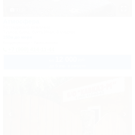
1 / 11
Атмосфера
Коттеджный комплекс
Туапсе, Бжид, бухта Инал, 6 участок
150м до моря
Кондиционер
Автостоянка
+7 (999) 414-11-44
12 000
руб.
от
до 5 взр. в августе