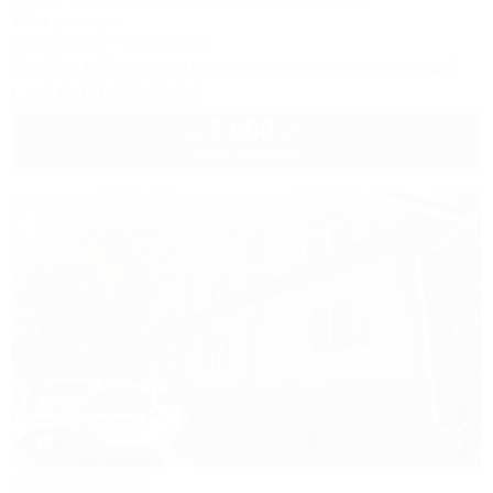
Туапсе, Бжид, Бухта Инал, ул. Морская, участок 2
300м до моря
Кондиционер
Автостоянка
Успейте забронировать лето по ценам прошлого года!
+7 (938) 550-00-33
1 600
руб.
от
2 взр. в августе
1 / 3
Вилла Алла