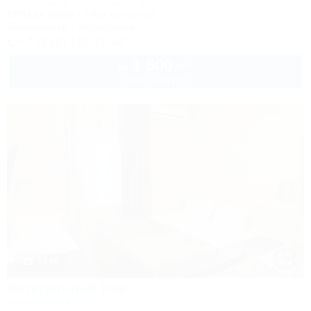
Туапсе, Бжид, Бухта Инал, 2 участок
270м до моря
200м до центра
Кондиционер
Автостоянка
+7 (918) 118-10-40
1 600
руб.
от
2 взр. в августе
1 / 46
Затерянный рай
База отдыха