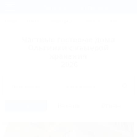
Фильтры и сортировка
Главная
СОЧИ
АНАПА
ГЕЛЕНДЖИК
ТУАПСЕ
ЕЙСК
КР
Регистрация
Частные гостевые дома
Вход
Ольгинки с камерой
хранения
2026
Дата заезда
Дата выезда
Список
На карте
Отзывы