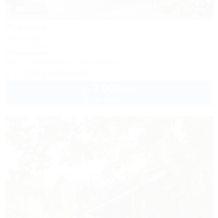
1 / 35
Росинка
База отдыха
Туапсе, Бжид, Бухта Инал, 1 участок
250м до моря
Wi-Fi
Кондиционер
Автостоянка
+7 (905) 445-34-69
2 000
руб.
от
2 взр. в августе