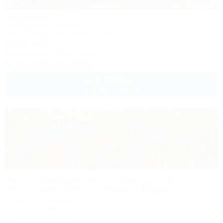
Афалина
Коттеджный комплекс
Туапсе, Бжид, Бухта Инал, 1 участок
50м до моря
Кондиционер
Автостоянка
+7 (988) 488-92-95
3 600
руб.
от
до 3 взр. в августе
Продолжая работу с сайтом, вы подтверждаете
использование сайтом cookies вашего браузера.
СОГЛАСЕН
1 / 28