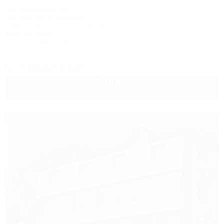
Черноморье
Гостиничный комплекс
Туапсе, Небуг, ул. Приморская, 27Б
100м до моря
Питание
Wi-Fi
Кондиционер
Бассейн
Автостоянка
1 спецпредложение
+7 (86167) 9-84-87
5 000
руб.
от
1 взр. в августе