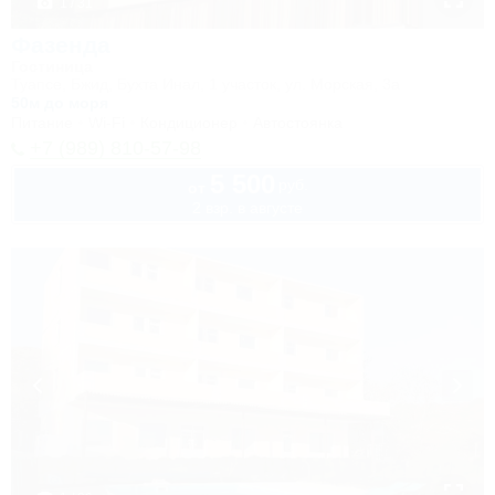
1 / 31
Фазенда
Гостиница
Туапсе, Бжид, Бухта Инал, 1 участок, ул. Морская, 3а
50м до моря
Питание
Wi-Fi
Кондиционер
Автостоянка
+7 (989) 810-57-98
5 500
руб.
от
2 взр. в августе