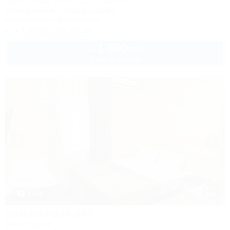
Туапсе, Бжид, Бухта Инал, 2 участок
270м до моря
200м до центра
Кондиционер
Автостоянка
+7 (918) 118-10-40
1 600
руб.
от
2 взр. в августе
1 / 46
Затерянный рай
База отдыха