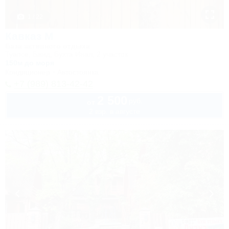
1 / 22
Кавказ М
База активного отдыха
Туапсе, Бжид, Бухта Инал, 2 участок
150м до моря
Кондиционер
Автостоянка
+7 (989) 813-42-42
2 500
руб.
от
2 взр. в августе