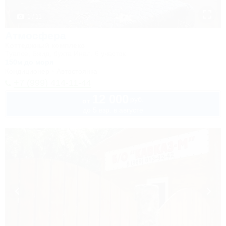
1 / 11
Атмосфера
Коттеджный комплекс
Туапсе, Бжид, бухта Инал, 6 участок
150м до моря
Кондиционер
Автостоянка
+7 (999) 414-11-44
12 000
руб.
от
до 5 взр. в августе