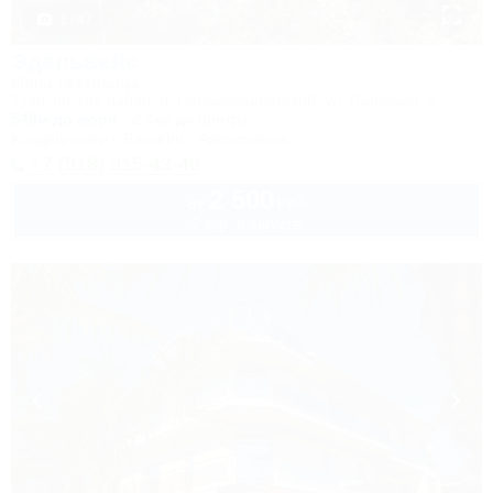
1 / 47
Эдельвейс
Мини-гостиница
Туапсинский район, п. Новомихайловский, ул. Парковая, 6
540м до моря
2,4км до центра
Кондиционер
Бассейн
Автостоянка
+7 (918) 915-43-49
2 500
руб.
от
2 взр. в августе