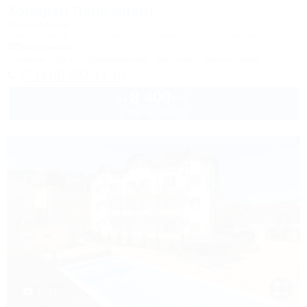
Холидей Парк Инал)
База отдыха
Туапсе, Бжид, Бухта Инал, ул. Горная, 10а (3-й участок)
375м до моря
Питание
Wi-Fi
Кондиционер
Бассейн
Автостоянка
+7 (918) 693-14-10
8 400
руб.
от
2 взр. в августе
1 / 34