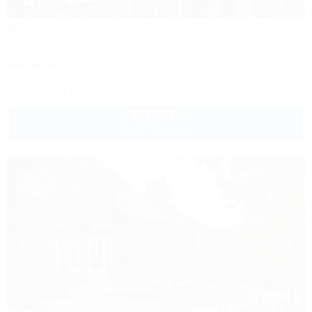
1 / 31
Фазенда
Гостиница
Туапсе, Бжид, Бухта Инал, 1 участок, ул. Морская, 3а
50м до моря
Питание
Wi-Fi
Кондиционер
Автостоянка
+7 (989) 810-57-98
5 500
руб.
от
2 взр. в августе