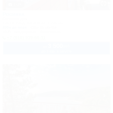
1 / 24
Росинка
Гостевой дом
Туапсе, Бжид, Бухта Инал, 1 участок
200м до моря
236м до центра
Wi-Fi
Кондиционер
Автостоянка
+7 (918) 939-66-11
3 500
руб.
от
до 3 взр. в августе