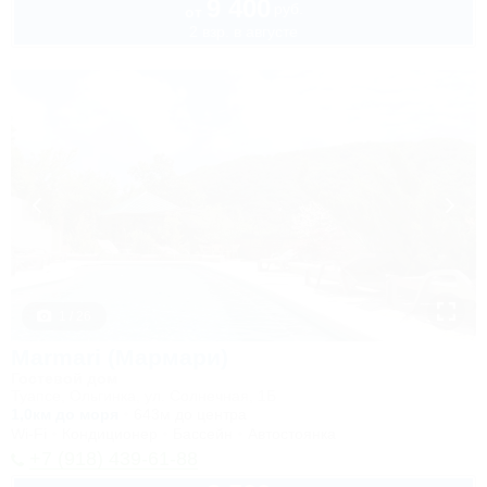
9 400
руб.
от
2 взр. в августе
1 / 26
Marmari (Мармари)
Гостевой дом
Туапсе, Ольгинка, ул. Солнечная, 1Б
1,0км до моря
643м до центра
Wi-Fi
Кондиционер
Бассейн
Автостоянка
+7 (918) 439-61-88