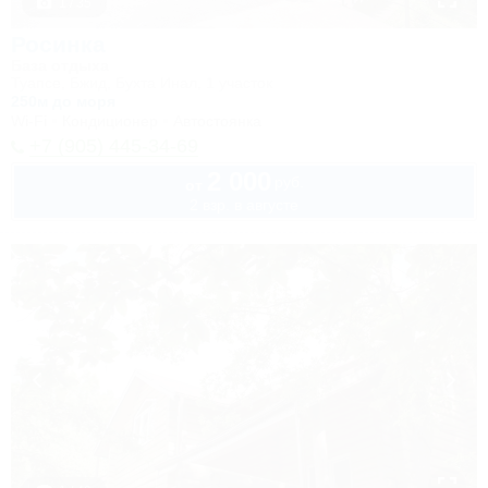
1 / 35
Росинка
База отдыха
Туапсе, Бжид, Бухта Инал, 1 участок
250м до моря
Wi-Fi
Кондиционер
Автостоянка
+7 (905) 445-34-69
2 000
руб.
от
2 взр. в августе