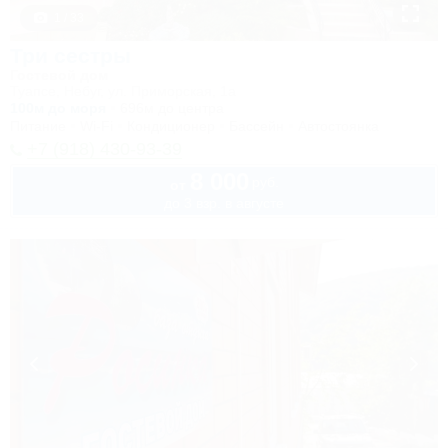
1 / 33
Три сестры
Гостевой дом
Туапсе, Небуг, ул. Приморская, 1а
100м до моря
696м до центра
Питание
Wi-Fi
Кондиционер
Бассейн
Автостоянка
+7 (918) 430-93-39
8 000
руб.
от
до 3 взр. в августе