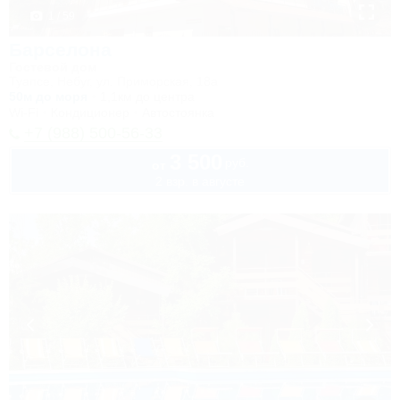
1 / 59
Барселона
Гостевой дом
Туапсе, Небуг, ул. Приморская, 18а
50м до моря
1,1км до центра
Wi-Fi
Кондиционер
Автостоянка
+7 (988) 500-56-33
3 500
руб.
от
2 взр. в августе