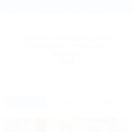
Фильтры и сортировка
Главная
СОЧИ
АНАПА
ГЕЛЕНДЖИК
ТУАПСЕ
ЕЙСК
КР
Регистрация
Частные гостевые дома
Вход
Ольгинки с утюгом в
номере
2026
Дата заезда
Дата выезда
Список
На карте
Отзывы