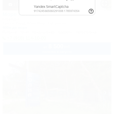
1 / 9
Море на ладони
Глэмпинг
Туапсе, Бжид, бухта Инал, 1-2 участок
400м до моря
Питание
Wi-Fi
Кондиционер
Бассейн
Автостоянка
+7 (918) 114-10-00
8 500
руб.
от
палатка в августе