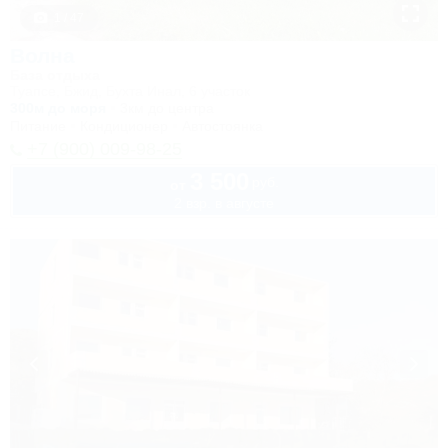
1 / 47
Волна
База отдыха
Туапсе, Бжид, Бухта Инал, 6 участок
300м до моря
3км до центра
Питание
Кондиционер
Автостоянка
+7 (900) 009-98-25
3 500
руб.
от
2 взр. в августе