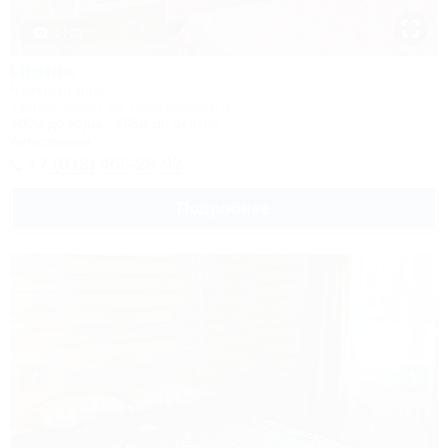
1 / 22
Ирина
Частный дом
Туапсе, Небуг, ул. Набережная, 8
400м до воды
405м до центра
Автостоянка
+7 (918) 466-28-92
Подробнее