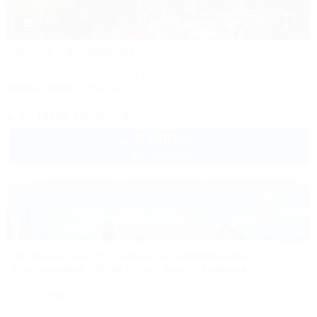
1 / 47
Чайка на первом
База отдыха
Туапсе, Бжид, Бухта Инал, 1 участок
350м до моря
49км до центра
Wi-Fi
Кондиционер
Автостоянка
+7 (918) 470-52-73
3 500
руб.
от
2 взр. в августе
Продолжая работу с сайтом, вы подтверждаете
использование сайтом cookies вашего браузера.
СОГЛАСЕН