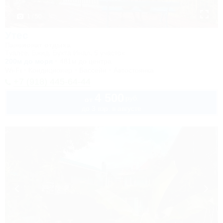
1 / 50
Утес
Пансионат отдыха
Туапсе, Бжид, Бухта Инал, 5 участок
200м до моря
481м до центра
Wi-Fi
Кондиционер
Бассейн
Автостоянка
+7 (918) 445-64-44
4 500
руб.
от
до 3 взр. в августе