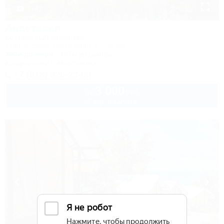
1 / 47
Анастасия
Коттеджный комплекс
Туапсе, Бжид, Бухта Инал, 5 участок
300м до моря
497м до центра
Кондиционер
Автостоянка
+7 (918) 326-23-80
3 000
руб.
от
2 взр. в августе