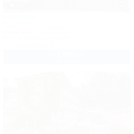
1 / 37
Анастасия
Гостевой дом
Туапсе, Небуг, ул. Новороссийское шоссе, 7
250м до моря
772м до центра
Wi-Fi
Кондиционер
Автостоянка
+7 (918) 394-91-71
2 000
руб.
от
2 взр. в августе