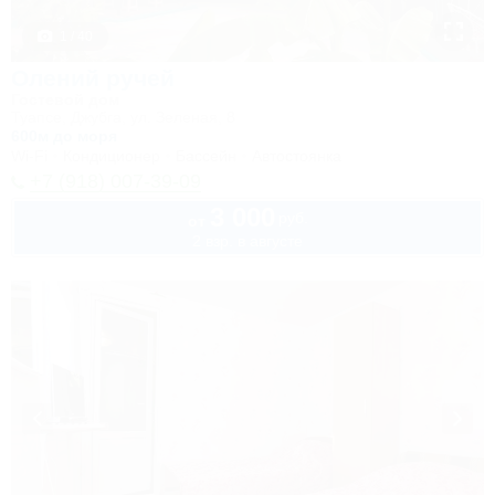
1 / 40
Олений ручей
Гостевой дом
Туапсе, Джубга, ул. Зеленая, 8
600м до моря
Wi-Fi
Кондиционер
Бассейн
Автостоянка
+7 (918) 007-39-09
3 000
руб.
от
2 взр. в августе