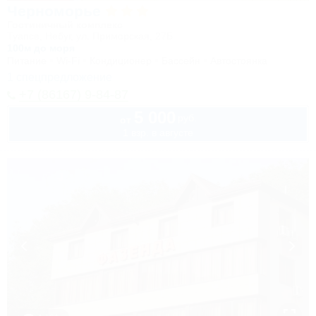
Черноморье
Гостиничный комплекс
Туапсе, Небуг, ул. Приморская, 27Б
100м до моря
Питание
Wi-Fi
Кондиционер
Бассейн
Автостоянка
1 спецпредложение
+7 (86167) 9-84-87
5 000
руб.
от
1 взр. в августе