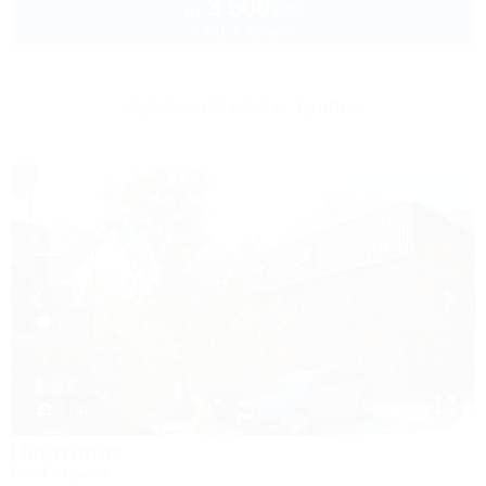
3 500
руб.
от
2 взр. в августе
Другие объекты Туапсе
1 / 42
Нефтяник
База отдыха