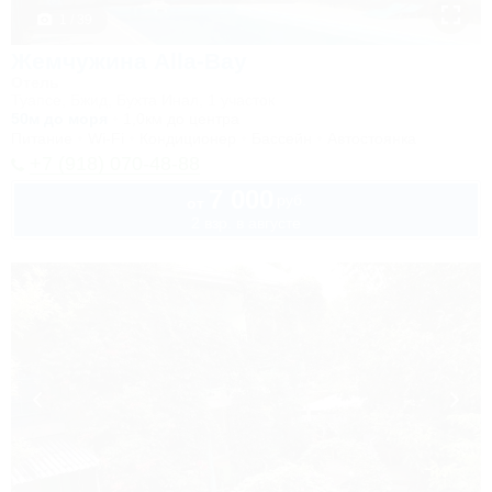
1 / 39
Жемчужина Alla-Bay
Отель
Туапсе, Бжид, Бухта Инал, 1 участок
50м до моря
1,0км до центра
Питание
Wi-Fi
Кондиционер
Бассейн
Автостоянка
+7 (918) 070-48-88
7 000
руб.
от
2 взр. в августе