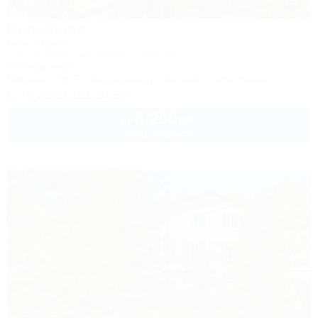
1 / 49
Парк Инал
База отдыха
Туапсе, Бжид, Бухта Инал, 5 участок
450м до моря
Питание
Wi-Fi
Кондиционер
Бассейн
Автостоянка
+7 (918) 111-54-58
4 200
руб.
от
2 взр. в августе