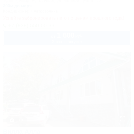
Туапсе, Бжид, Бухта Инал, ул. Морская, участок 2
300м до моря
Кондиционер
Автостоянка
Успейте забронировать лето по ценам прошлого года!
+7 (938) 550-00-33
1 600
руб.
от
2 взр. в августе
1 / 3
Вилла Алла