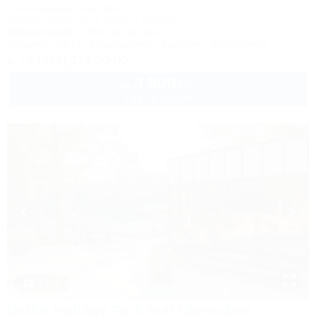
Гостиничный комплекс
Туапсе, Бжид, Бухта Инал, 1 участок
400м до моря
501м до центра
Питание
Wi-Fi
Кондиционер
Бассейн
Автостоянка
+7 (918) 114-20-00
3 600
руб.
от
2 взр. в августе
1 / 43
Delfin Holiday Park Inal (Дельфин