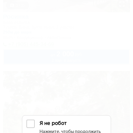
1 / 35
Росинка
База отдыха
Туапсе, Бжид, Бухта Инал, 1 участок
250м до моря
Wi-Fi
Кондиционер
Автостоянка
+7 (905) 445-34-69
2 000
руб.
от
2 взр. в августе