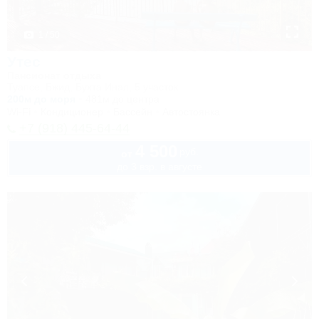
1 / 50
Утес
Пансионат отдыха
Туапсе, Бжид, Бухта Инал, 5 участок
200м до моря
481м до центра
Wi-Fi
Кондиционер
Бассейн
Автостоянка
+7 (918) 445-64-44
4 500
руб.
от
до 3 взр. в августе