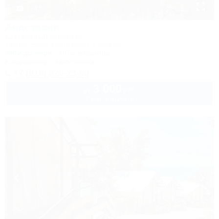
1 / 47
Анастасия
Коттеджный комплекс
Туапсе, Бжид, Бухта Инал, 5 участок
300м до моря
497м до центра
Кондиционер
Автостоянка
+7 (918) 326-23-80
3 000
руб.
от
2 взр. в августе