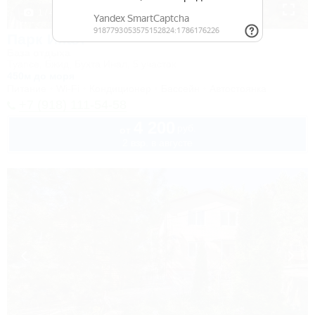
1 / 49
Парк Инал
База отдыха
Туапсе, Бжид, Бухта Инал, 5 участок
450м до моря
Питание
Wi-Fi
Кондиционер
Бассейн
Автостоянка
+7 (918) 111-54-58
4 200
руб.
от
2 взр. в августе