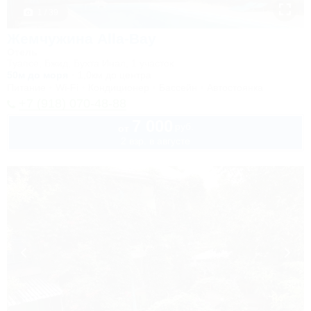
1 / 39
Жемчужина Alla-Bay
Отель
Туапсе, Бжид, Бухта Инал, 1 участок
50м до моря
1,0км до центра
Питание
Wi-Fi
Кондиционер
Бассейн
Автостоянка
+7 (918) 070-48-88
7 000
руб.
от
2 взр. в августе