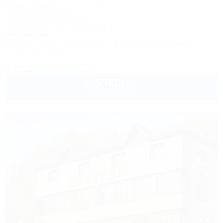
Черноморье
Гостиничный комплекс
Туапсе, Небуг, ул. Приморская, 27Б
100м до моря
Питание
Wi-Fi
Кондиционер
Бассейн
Автостоянка
1 спецпредложение
+7 (86167) 9-84-87
5 000
руб.
от
1 взр. в августе