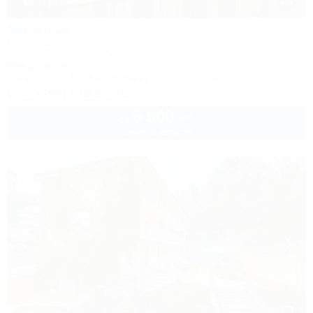
1 / 31
Фазенда
Гостиница
Туапсе, Бжид, Бухта Инал, 1 участок, ул. Морская, 3а
50м до моря
Питание
Wi-Fi
Кондиционер
Автостоянка
+7 (989) 810-57-98
5 500
руб.
от
2 взр. в августе