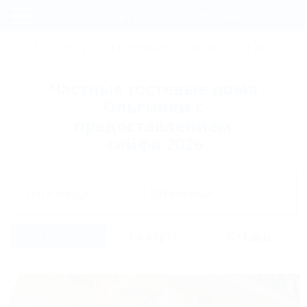
Фильтры и сортировка
Главная
СОЧИ
АНАПА
ГЕЛЕНДЖИК
ТУАПСЕ
ЕЙСК
КР
Регистрация
Частные гостевые дома
Вход
Ольгинки с
предоставлением
сейфа 2026
Дата заезда
Дата выезда
Список
На карте
Отзывы