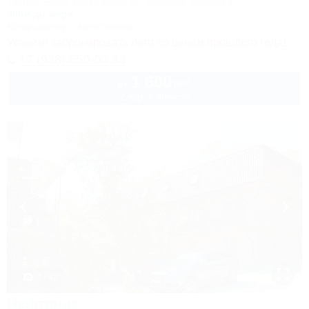
Туапсе, Бжид, Бухта Инал, ул. Морская, участок 2
300м до моря
Кондиционер
Автостоянка
Успейте забронировать лето по ценам прошлого года!
+7 (938) 550-00-33
1 600
руб.
от
2 взр. в августе
1 / 42
Нефтяник