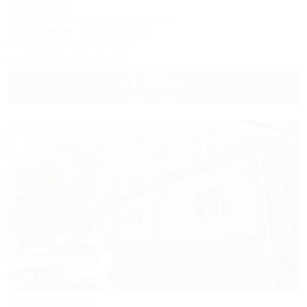
База отдыха
Туапсе, Бжид, Бухта Инал, 2 участок
270м до моря
200м до центра
Кондиционер
Автостоянка
+7 (918) 118-10-40
1 600
руб.
от
2 взр. в августе
1 / 3
Вилла Алла