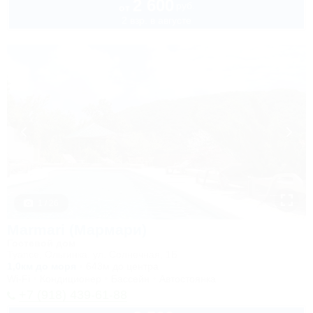
2 600
руб.
от
2 взр. в августе
1 / 26
Marmari (Мармари)
Гостевой дом
Туапсе, Ольгинка, ул. Солнечная, 1Б
1,0км до моря
643м до центра
Wi-Fi
Кондиционер
Бассейн
Автостоянка
+7 (918) 439-61-88