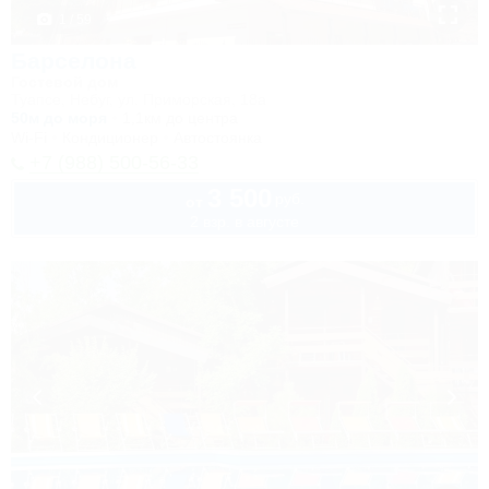
1 / 59
Барселона
Гостевой дом
Туапсе, Небуг, ул. Приморская, 18а
50м до моря
1,1км до центра
Wi-Fi
Кондиционер
Автостоянка
+7 (988) 500-56-33
3 500
руб.
от
2 взр. в августе