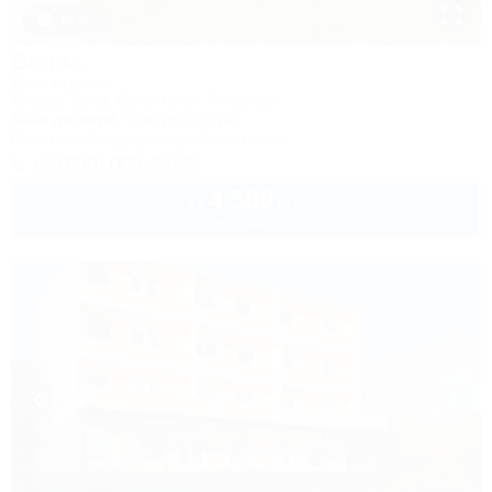
1 / 47
Волна
База отдыха
Туапсе, Бжид, Бухта Инал, 6 участок
300м до моря
3км до центра
Питание
Кондиционер
Автостоянка
+7 (900) 009-98-25
4 500
руб.
от
2 взр. в августе