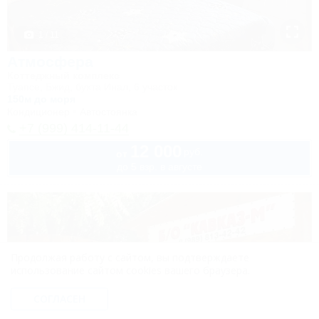
1 / 11
Атмосфера
Коттеджный комплекс
Туапсе, Бжид, бухта Инал, 6 участок
150м до моря
Кондиционер
Автостоянка
+7 (999) 414-11-44
12 000
руб.
от
до 5 взр. в августе
Продолжая работу с сайтом, вы подтверждаете
использование сайтом cookies вашего браузера.
СОГЛАСЕН