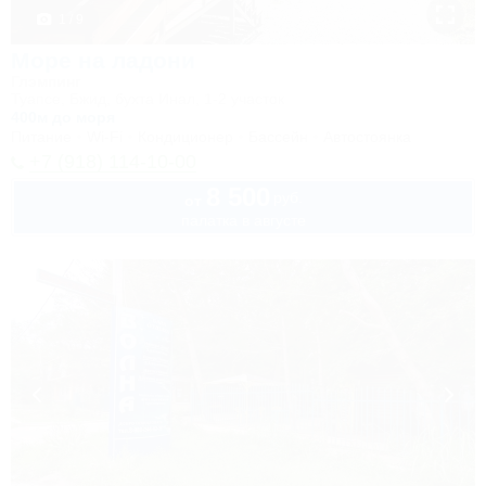
1 / 9
Море на ладони
Глэмпинг
Туапсе, Бжид, бухта Инал, 1-2 участок
400м до моря
Питание
Wi-Fi
Кондиционер
Бассейн
Автостоянка
+7 (918) 114-10-00
8 500
руб.
от
палатка в августе