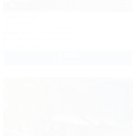
1 / 37
Анастасия
Гостевой дом
Туапсе, Небуг, ул. Новороссийское шоссе, 7
250м до моря
772м до центра
Wi-Fi
Кондиционер
Автостоянка
+7 (918) 394-91-71
2 000
руб.
от
2 взр. в августе