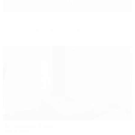
3 500
руб.
от
2 взр. в августе
Другие объекты Туапсе
1 / 46
Затерянный рай
База отдыха