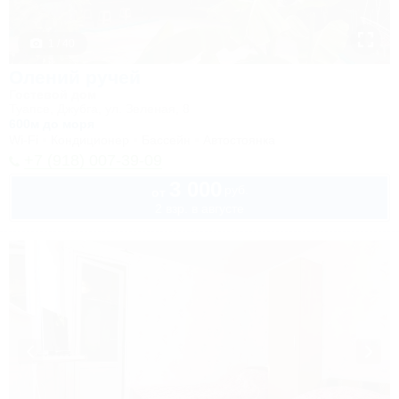
1 / 40
Олений ручей
Гостевой дом
Туапсе, Джубга, ул. Зеленая, 8
600м до моря
Wi-Fi
Кондиционер
Бассейн
Автостоянка
+7 (918) 007-39-09
3 000
руб.
от
2 взр. в августе