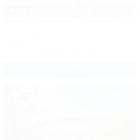
1 / 40
Пляжный кемпинг "9-й километр"
Кемпинг
А-147, 10-й километр, Туапсинский муниципальный округ,
Краснодарский край
5м до моря
Питание
Wi-Fi
Кондиционер
Автостоянка
+7 (969) 999-35-75
6 100
руб.
от
2 взр. в августе