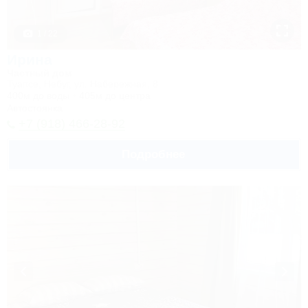
1 / 22
Ирина
Частный дом
Туапсе, Небуг, ул. Набережная, 8
400м до воды
405м до центра
Автостоянка
+7 (918) 466-28-92
Подробнее