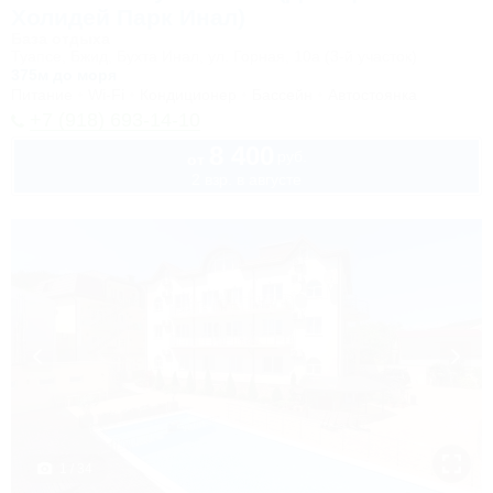
Холидей Парк Инал)
База отдыха
Туапсе, Бжид, Бухта Инал, ул. Горная, 10а (3-й участок)
375м до моря
Питание
Wi-Fi
Кондиционер
Бассейн
Автостоянка
+7 (918) 693-14-10
8 400
руб.
от
2 взр. в августе
1 / 34