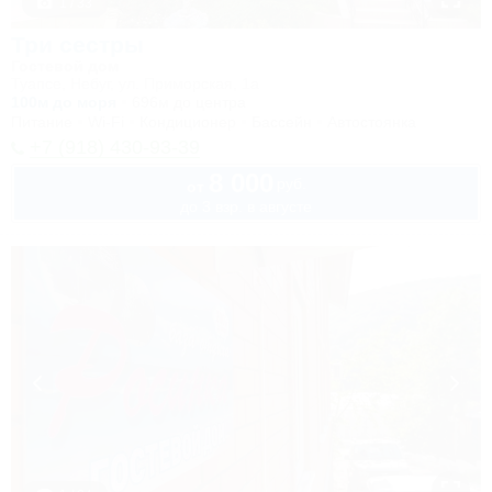
1 / 33
Три сестры
Гостевой дом
Туапсе, Небуг, ул. Приморская, 1а
100м до моря
696м до центра
Питание
Wi-Fi
Кондиционер
Бассейн
Автостоянка
+7 (918) 430-93-39
8 000
руб.
от
до 3 взр. в августе