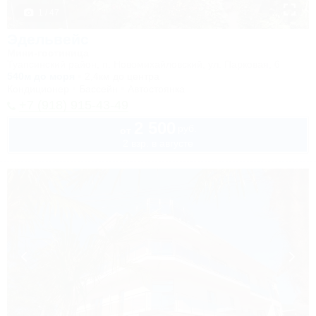
1 / 47
Эдельвейс
Мини-гостиница
Туапсинский район, п. Новомихайловский, ул. Парковая, 6
540м до моря
2,4км до центра
Кондиционер
Бассейн
Автостоянка
+7 (918) 915-43-49
2 500
руб.
от
2 взр. в августе