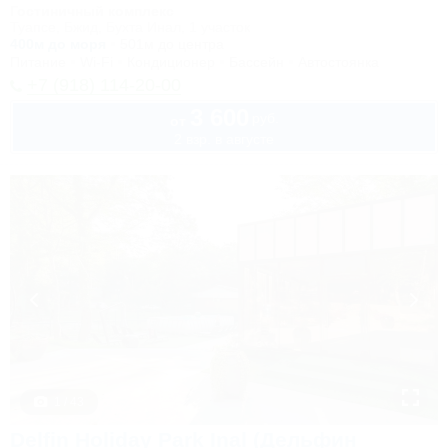
Гостиничный комплекс
Туапсе, Бжид, Бухта Инал, 1 участок
400м до моря
501м до центра
Питание
Wi-Fi
Кондиционер
Бассейн
Автостоянка
+7 (918) 114-20-00
3 600
руб.
от
2 взр. в августе
1 / 43
Delfin Holiday Park Inal (Дельфин