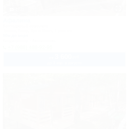
1 / 21
Афалина
Коттеджный комплекс
Туапсе, Бжид, Бухта Инал, 1 участок
50м до моря
Кондиционер
Автостоянка
+7 (988) 488-92-95
3 600
руб.
от
до 3 взр. в августе