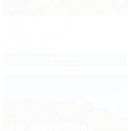
1 / 28
Сфера (бывш. Автомир)
База отдыха
Туапсе, Бухта Инал, Бжид, 5 участок
350м до моря
4км до центра
Wi-Fi
Кондиционер
Автостоянка
+7 (964) 917-11-13
2 500
руб.
от
2 взр. в августе