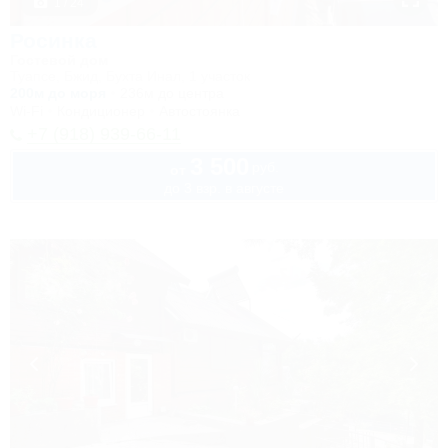
1 / 24
Росинка
Гостевой дом
Туапсе, Бжид, Бухта Инал, 1 участок
200м до моря
236м до центра
Wi-Fi
Кондиционер
Автостоянка
+7 (918) 939-66-11
3 500
руб.
от
до 3 взр. в августе