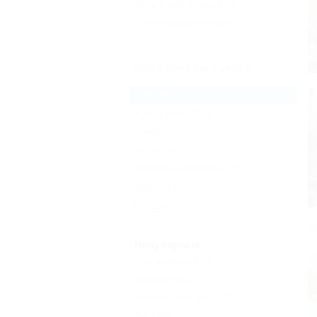
Жильё для отдыха
(3)
Гостиницы и отели
(1)
Все курорты Туапсе
Ольгинка
(3)
Бухта Инал
(21)
Бжид
(16)
Небуг
(6)
Новомихайловский
(4)
Джубга
(2)
Еще
Популярные
Кондиционер
(3)
Недорого
(2)
Бесплатный Wi-Fi
(3)
Бассейн
(2)