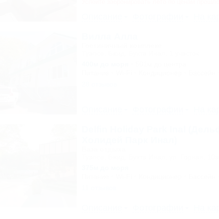
Успейте забронировать лето по ценам прошло
Описание
Фотографии
На ка
Вилла Алла
Гостиничный комплекс
Туапсе, Бжид, Бухта Инал, 1 участок
400м до моря
501м до центра
Питание
Wi-Fi
Кондиционер
Бассейн
28 отзывов
Описание
Фотографии
На ка
Delfin Holiday Park Inal (Дел
Холидей Парк Инал)
База отдыха
Туапсе, Бжид, Бухта Инал, ул. Горная, 10а
375м до моря
Питание
Wi-Fi
Кондиционер
Бассейн
11 отзывов
Описание
Фотографии
На ка