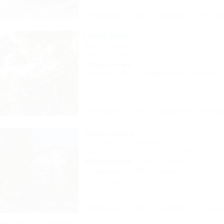
Описание
Фотографии
На ка
Парк Инал
База отдыха
Туапсе, Бжид, Бухта Инал, 5 участок
450м до моря
Питание
Wi-Fi
Кондиционер
Бассейн
21 отзыв
Описание
Фотографии
На ка
Анастасия
Коттеджный комплекс
Туапсе, Бжид, Бухта Инал, 5 участок
300м до моря
497м до центра
Кондиционер
Автостоянка
47 отзывов
Описание
Фотографии
На ка