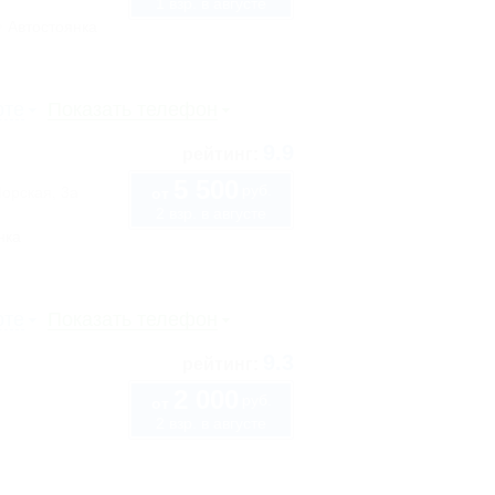
1 взр. в августе
Автостоянка
рте
Показать телефон
9.9
рейтинг:
5 500
руб.
Морская, 3а
от
2 взр. в августе
нка
рте
Показать телефон
9.3
рейтинг:
2 000
руб.
от
2 взр. в августе