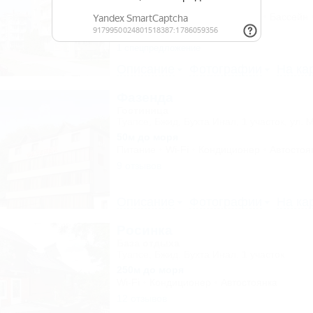
100м до моря
Питание
Wi-Fi
Кондиционер
Бассейн
9 отзывов
1 спецпредложение
Описание
Фотографии
На ка
Фазенда
Гостиница
Туапсе, Бжид, Бухта Инал, 1 участок, ул. 
50м до моря
Питание
Wi-Fi
Кондиционер
Автостоя
9 отзывов
Описание
Фотографии
На ка
Росинка
База отдыха
Туапсе, Бжид, Бухта Инал, 1 участок
250м до моря
Wi-Fi
Кондиционер
Автостоянка
12 отзывов