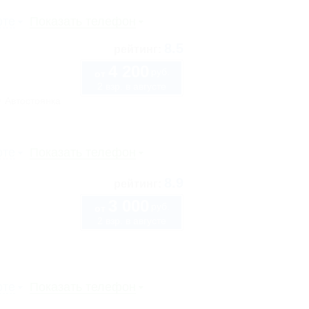
рте
Показать телефон
8.5
рейтинг:
4 200
руб.
от
2 взр. в августе
Автостоянка
рте
Показать телефон
8.9
рейтинг:
3 000
руб.
от
2 взр. в августе
рте
Показать телефон