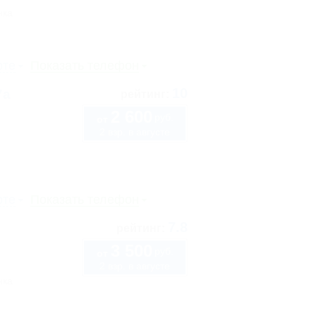
нка
рте
Показать телефон
10
7а
рейтинг:
2 600
руб.
от
2 взр. в августе
рте
Показать телефон
7.8
рейтинг:
3 500
руб.
от
2 взр. в августе
нка