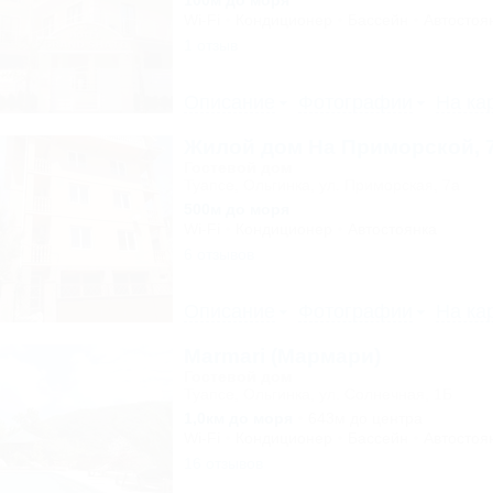
100м до моря
Wi-Fi
Кондиционер
Бассейн
Автостоя
1 отзыв
Описание
Фотографии
На ка
Жилой дом На Приморской, 
Гостевой дом
Туапсе, Ольгинка, ул. Приморская, 7а
500м до моря
Wi-Fi
Кондиционер
Автостоянка
6 отзывов
Описание
Фотографии
На ка
Marmari (Мармари)
Гостевой дом
Туапсе, Ольгинка, ул. Солнечная, 1Б
1,0км до моря
643м до центра
Wi-Fi
Кондиционер
Бассейн
Автостоя
16 отзывов