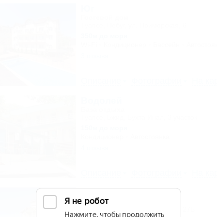
Юг
Гостевой дом
Туапсе, Небуг, ул. Приморская, 6
350м до моря
Wi-Fi
Кондиционер
Бассейн
Автостоя
3 отзыва
Описание
Фотографии
На ка
Водолей
База отдыха
Туапсе, Бжид, Бухта Инал, 3 участок
150м до моря
Кондиционер
Автостоянка
4 отзыва
Описание
Фотографии
На ка
Черноморье
Гостиничный комплекс
Туапсе, Небуг, ул. Приморская, 27Б