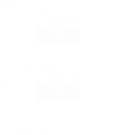
го года!
рте
Показать телефон
9.4
рейтинг:
3 600
руб.
от
2 взр. в августе
Автостоянка
рте
Показать телефон
9.3
ьфин
рейтинг:
8 400
руб.
от
2 взр. в августе
 (3-й участок)
Автостоянка
рте
Показать телефон