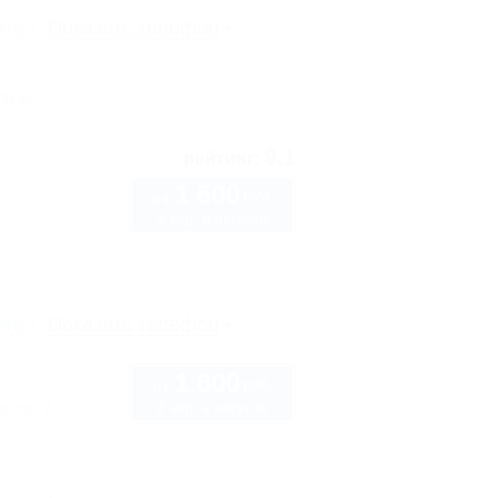
рте
Показать телефон
псе
9.1
рейтинг:
1 600
руб.
от
2 взр. в августе
рте
Показать телефон
1 600
руб.
от
2 взр. в августе
асток 2