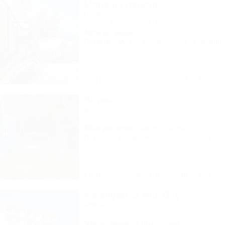
Море на ладони
Глэмпинг
Туапсе, Бжид, бухта Инал, 1-2 участок
400м до моря
Питание
Wi-Fi
Кондиционер
Бассейн
1 отзыв
Описание
Фотографии
На ка
Волна
База отдыха
Туапсе, Бжид, Бухта Инал, 6 участок
300м до моря
3км до центра
Питание
Кондиционер
Автостоянка
37 отзывов
Описание
Фотографии
На ка
Жемчужина Alla-Bay
Отель
Туапсе, Бжид, Бухта Инал, 1 участок
50м до моря
1,0км до центра