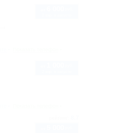
6 000
руб.
от
2 взр. в августе
нка
рте
Показать телефон
1 000
руб.
от
2 взр. в августе
рте
Показать телефон
8.7
рейтинг:
5 000
руб.
от