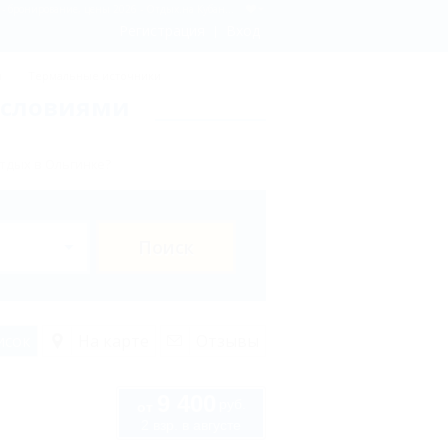
Ольгинка: Частные гостевые дома в Ольгинке со всеми условиями для отдыха родителей с детьми - бронирование, цены 2026 - Отдых.на Кубани.ру
Регистрация
Вход
ы
Термальные источники
условиями
тдых в Ольгинке?
Поиск
исок
На карте
Отзывы
9 400
руб.
от
2 взр. в августе