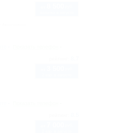
8 500
руб.
от
палатка в августе
Автостоянка
рте
Показать телефон
8.7
рейтинг:
3 500
руб.
от
2 взр. в августе
рте
Показать телефон
8.5
рейтинг:
7 000
руб.
от
2 взр. в августе