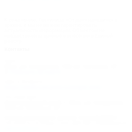
К сожалению, Гостиница «Отдых» находится в
архиве, и мы не можем гарантировать
актуальность информации. Объектом не
предоставлены данные о внесении в Единый
реестр.
Контакты
Адрес:
Ейск, ул. Свердлова, 104/ ул. Энгельса, 47
Показать на карте
Адрес в Интернете:
https://otdih.nakubani.ru/otdyih-eisk/
Почтовый адрес:
Краснодарский край, г. Ейск, ул. Свердлова,
104/ ул. Энгельса, 47
Номер реестровой записи: С232025006801
Тип объекта: Гостиница, Статус: Действует. Информация из
Единого реестра
.