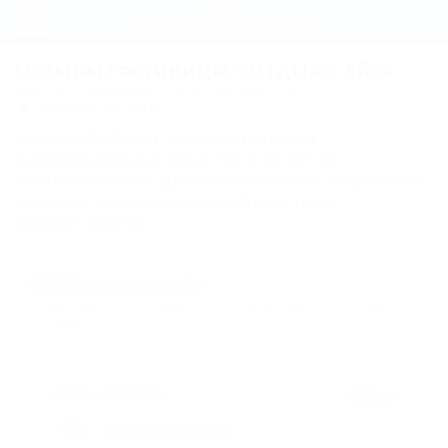
Регистрация
Отзывы гостиницы «Отдых», Ейск
Ейск, ул. Свердлова, 104/ ул. Энгельса, 47
Вход
Показать на карте
Архивный объект, публикация носит
Отдых
информационный характер и может не
соответствовать действительности. Актуальные
данные о внесении в Единый реестр не
Цены
предоставлены.
Номера
Добавление отзыва
Стандарт
Комментарии могут оставлять только авторизованные пользователи.
Стандарт
Пожалуйста,
войдите
или
зарегистрируйтесь
.
улучшенный
Карта
7.8
черных,
10.08.2016
/10
Отзывы
3
Цена и качество
/10