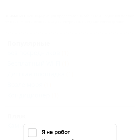
ВНИМАНИЕ!
Вся информация предоставлена объектом. Редакция портала
не несёт ответственность за достоверность представленных данных.
Популярные
Без посредников
(1)
Бесплатный Wi-Fi
(1)
Детская площадка
(1)
Возле моря
(1)
Кондиционер
(1)
Пляж
Камни
(1)