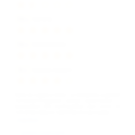
10
Чистота
/10
10
Расположение
/10
8
Уровень сервиса
/10
Была на отдыхе в Ейске - остановилась в данной
гостинице.Сотрудники всегда приветливые –
выписывали все необходимые мне счета за
считанные минуты, горничные всегда поддер...
подробнее
Добавить комментарий