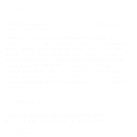
ГЛАВНАЯ
КОНТАКТЫ
НОВОСТИ
ПУТЕВОДИТЕЛЬ
© 2006–2026 Отдых.на Кубани.ру — отдых и туризм в Краснодарском
крае и Республике Адыгея.
Компании ООО "На Кубани.ру" принадлежит доменное имя
nakubani.ru на основании "Свидетельства о регистрации доменного
имени", свидетельство о регистрации СМИ –Эл № ФС77-79732 от
07.12.2020 г. (12+), зарегистрировано Федеральной службой по
надзору в сфере связи, информационных технологий и массовых
коммуникаций (РОСКОМНАДЗОР), а так же товарный знак
"НАКУБАНИ ОТДЫХ КУБАНИ ОТДЫХ.НА КУБАНИ.РУ" на основании
"Свидетельства на Товарный Знак № 547792". Это подтверждает
юридическую защиту прав, согласно статьям 1252 ГК РФ, 1484 ГК РФ
и 1229 ГК РФ.
ООО "На Кубани.ру"
2312157635
1082312013827
Продолжая работу с сайтом, вы подтверждаете
Все права защищены.
использование сайтом cookies вашего браузера.
Присоединяйтесь к нам!
СОГЛАСЕН