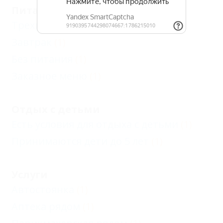
Питание
Трехразовое
(1)
Завтрак
(1)
Без питания
(1)
Заказное меню
(1)
Отдых с детьми
Есть условия для отдыха с детьми
(1)
Принимаются дети до 5 лет
(1)
Услуги
Автостоянка
(1)
Аптека рядом
(1)