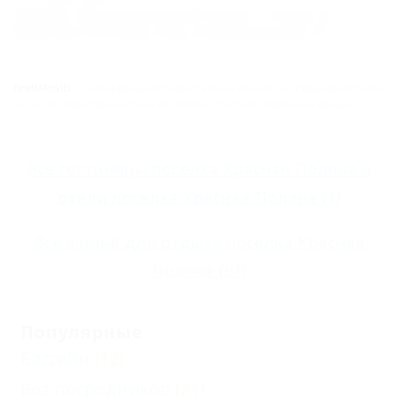
354392, Краснодарский край, г. Сочи, п.
Красная Поляна, пер. Ачишховский, 9
ВНИМАНИЕ!
Вся информация предоставлена объектом. Редакция портала
не несёт ответственность за достоверность представленных данных.
Все
гостиницы поселка Красная Поляна
и
отели поселка Красная Поляна
(1)
Всё
жильё для отдыха поселка Красная
Поляна
(61)
Популярные
Бассейн
(12)
Без посредников
(21)