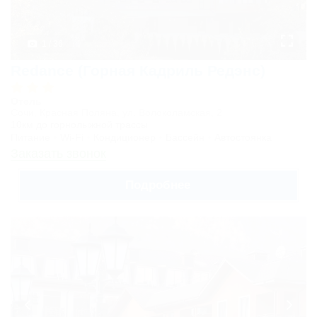
1 / 36
Redance (Горная Кадриль Редэнс)
Отель
Сочи, Красная Поляна, ул. Волоколамская, 2
10км до горнолыжной трассы
Питание
Wi-Fi
Кондиционер
Бассейн
Автостоянка
Заказать звонок
Подробнее