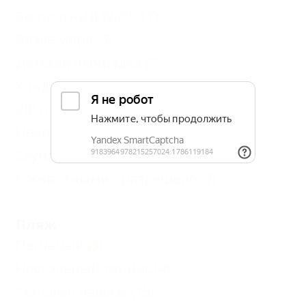
Бесплатный Wi-Fi
(17)
Возле моря
(5)
Детская площадка
(5)
Кондиционер
(21)
VIP отдых
(3)
Недорого
(11)
Сауна, баня
(6)
С животными - разрешено
(7)
Пляж
Песчаный
(3)
Настольный теннис
(4)
Теневые навесы
(15)