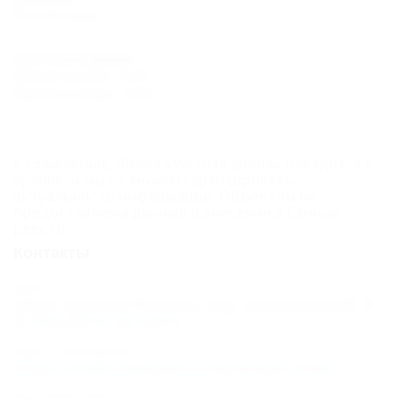
Без питания
Расчетное время
Время заезда: 14:00
Время выезда: 12:00
К сожалению, Вилла «Уютная вилла» находится в
архиве, и мы не можем гарантировать
актуальность информации. Объектом не
предоставлены данные о внесении в Единый
реестр.
Контакты
Адрес:
Сочи, Красная Поляна, пер. Ачишховский, 9
Показать на карте
Адрес в Интернете:
https://otdih.nakubani.ru/uyutnaya_villa/
Почтовый адрес: