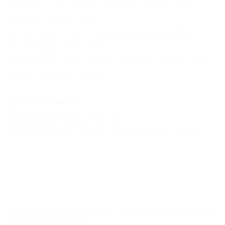
Мацеста (Сочи) - 19 км
Вардане (Сочи) - 30 км
Дагомыс (Сочи) - 30 км
Чемитоквадже (Сочи) - 30 км
Якорная Щель (Сочи) - 30 км
Адлер (Сочи) - 38 км
Казачий брод (Сочи) - 38 км
Лазаревское (Сочи) - 69 км
Красная Поляна - 75 км
Лдзаа (Пицунда) - 88 км
Другие курорты
Ейск (Ейский Район) - 365 км
Большая Алушта - 441 км
Большая Ялта - 457 км
ГЛАВНАЯ
КОНТАКТЫ
НОВОСТИ
ПУТЕВОДИТЕЛЬ
© 2006–2026 Отдых.на Кубани.ру — отдых и туризм в Краснодарском
крае и Республике Адыгея.