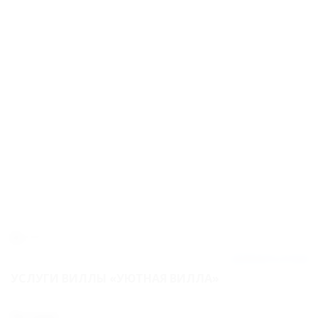
23км
Добавить отзыв
УСЛУГИ ВИЛЛЫ «УЮТНАЯ ВИЛЛА»
Питание