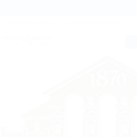
)
Отдых в Абрау-Дюрсо
(24)
Развлечения Абрау-Дюрсо
(3)
Ц
 «Абрау-Дюрсо»
ышленная, 19
Показать на карте