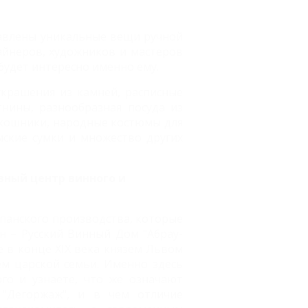
тавлены уникальные вещи ручной
айнеров, художников и мастеров
будет интересно именно ему.
украшения из камней, расписные
тнины, разнообразная посуда из
окошники, народные костюмы для
мские сумки и множество других
вный центр винного и
панского производства, которые
н – Русский Винный Дом "Абрау-
 в конце XIX века князем Львом
м царской семьи. Именно здесь
го и узнаете, что же означают
, "Дегоржаж", и в чем отличие