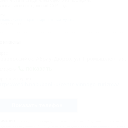
спейте стать свидетелем одного из последних
узыкальных выступлений 2019 года.
тки:
онтаны
Курорты Краснодарского края
музыка
 октября 2019
онтакты
дрес:
овороссийск, Абрау-Дюрсо, ул. Промышленная,
показать
елефоны:
дрес в Интернете:
ttps://otdih.nakubani.ru/centr-vinnogo-turizma/
Показать телефон
НИМАНИЕ!
Вся информация предоставлена объектом. Редакция портала не несёт
едставленных данных. Сообщите нам, если здесь
неверные данные
или
мало 