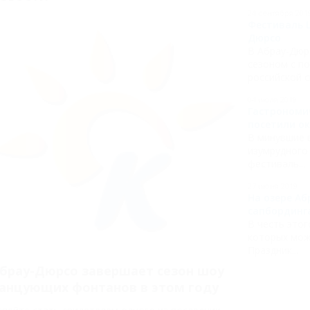
24 сентября 201
Фестиваль L
Дюрсо
В Абрау-Дюр
сезоном с п
российской сц
04 июля 2019
Гастрономи
посетили ок
В минувшие в
изумрудного
фестиваль...
27 июня 2019
На озере Аб
сапбординг
В честь этог
которых мож
Праздник...
брау-Дюрсо завершает сезон шоу
анцующих фонтанов в этом году