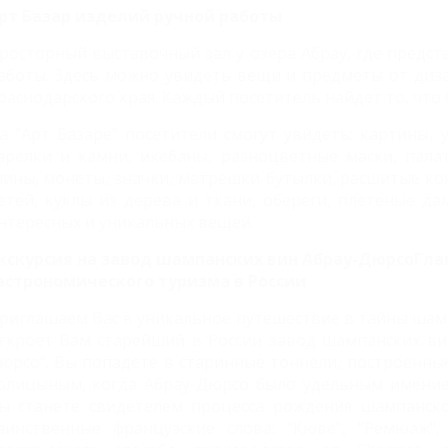
рт Базар изделий ручной работы
росторный выставочный зал у озера Абрау, где предс
аботы. Здесь можно увидеть вещи и предметы от диз
раснодарского края. Каждый посетитель найдет то, что 
а "Арт Базаре" посетители смогут увидеть: картины, 
арелки и камни, икебаны, разноцветные маски, пала
лины, монеты, значки, матрешки-бутылки, расшитые к
етей, куклы из дерева и ткани, обереги, плетеные да
нтересных и уникальных вещей.
кскурсия на завод шампанских вин Абрау-Дюрсо
Гла
астрономического туризма в России
риглашаем Вас в уникальное путешествие в тайны шам
ткроет Вам старейший в России завод шампанских ви
юрсо". Вы попадете в старинные тоннели, построенные
олицыным, когда Абрау-Дюрсо было удельным имение
ы станете свидетелем процесса рождения шампанско
аинственные французские слова: "Кюве", "Ремюаж"