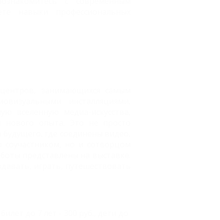
 познакомитесь с современным
ете навыки профессиональных
 центров, занимающихся самым
овизуальными инсталляциями,
ю вселенную медиа-искусства,
м нового опыта.
Это не просто
а будущего, где соединены видео,
о соучастником, но и сотворцом
боты представлены на выставке.
здавать, играть, путешествовать
илет до 7 лет - 300 руб., дети до