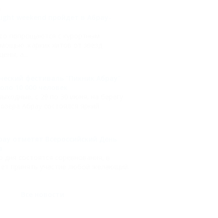
9
ight weekend пройдет в Абрау-
со попрощаются с курортным
омощью жарких хитов от звезд
ены, а...
ческий фестиваль "Пикник Абрау"
оло 10 000 человек
ыходные, с 29 по 30 июня, на берегу
 озера Абрау состоялся яркий
рау отметят Всероссийский День
а
о дня состоятся соревнования, в
ет принять участие любой желающий.
Все новости