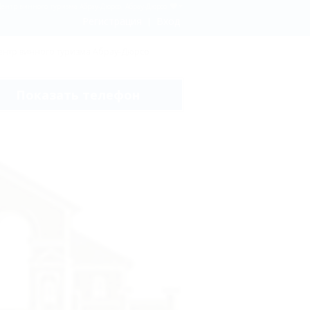
Центр винного туризма Абрау-Дюрсо, Абрау-Дюрсо
Регистрация
Вход
ентр винного туризма Абрау-Дюрсо
Показать телефон