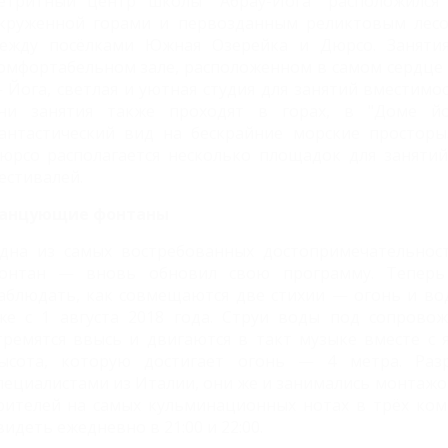
етритный центр школы "Абрау-Йога" расположился
круженной горами и первозданным реликтовым лесо
ежду посёлками Южная Озерейка и Дюрсо. Заняти
омфортабельном зале, расположенном в самом сердце
 Йога, светлая и уютная студия для занятий вместимо
ни занятия также проходят в горах, в "Доме йо
антастический вид на бескрайние морские просторы
юрсо располагается несколько площадок для занятий
естивалей.
анцующие фонтаны
дна из самых востребованных достопримечательно
онтан — вновь обновил свою программу. Теперь 
аблюдать, как совмещаются две стихии — огонь и во
же с 1 августа 2018 года. Струи воды под сопрово
тремятся ввысь и двигаются в такт музыке вместе с
ысота, которую достигает огонь — 4 метра. Раз
пециалистами из Италии, они же и занимались монтаж
рителей на самых кульминационных нотах в трёх ко
видеть ежедневно в 21:00 и 22:00.