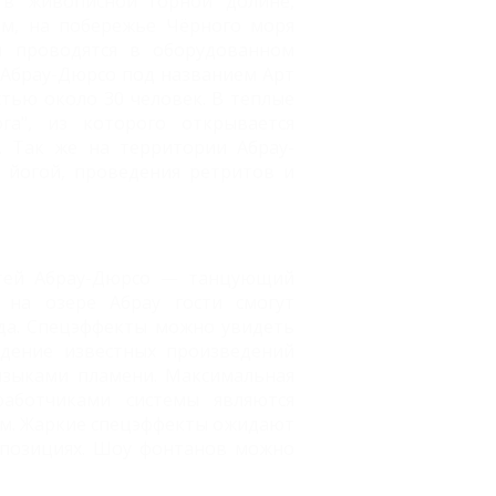
 в живописной горной долине,
м, на побережье Чёрного моря
я проводятся в оборудованном
 Абрау-Дюрсо под названием Арт
стью около 30 человек. В теплые
га", из которого открывается
. Так же на территории Абрау-
 йогой, проведения ретритов и
стей Абрау-Дюрсо — танцующий
на озере Абрау гости смогут
да. Спецэффекты можно увидеть
ждение известных произведений
 языками пламени. Максимальная
работчиками системы являются
ом. Жаркие спецэффекты ожидают
мпозициях. Шоу фонтанов можно