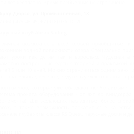
-ти лет бесплатно. Время пребывания не ограничено!
брау-Дюрсо, ул. Промышленная, 13
7 (960) 475-48-49, +7 (918) 036-10-20
арусный клуб Abrau Sailing
тличная возможность всей семьей приобщиться к 
покойной водной поверхности озера. Специально при
ают уроки как детям так и взрослым. Чудесная ат
рамотно построенные курсы с теорией и практикой: дл
етей 5 или 10 дней. Можно ограничиться одним занятие
ознавательные, веселые, ведутся в увлекательной форм
портсменов, которые уже обладают необходимыми н
истема проката оборудования - от яхт до виндсерфа 
бонемента). Для желающих насладиться более споко
осок, а также возможность прокатиться в качестве 
рсенале клуба яхты класса RS Quest, парусные доски и д
ОВОСТИ