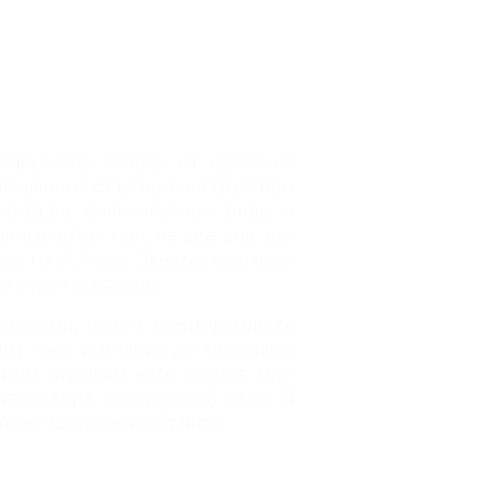
парусному спорту на идеально
глашенные опытные инструкторы
мосфера, великолепные виды и
я взрослых курс на два дня, для
м на 2-3 часа. Занятия с детьми
е и длятся дольше.
авыками, может заинтересовать
(от часа и вплоть до месячного
йным отдыхом есть аренда sup-
пассажира прогулочной яхты. В
етские швертботы Optimist.