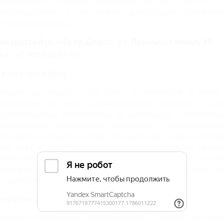
лассического способа производства от Charmat,
роизводством, а во время дегустации приобрет
егустаторов вина.
овороссийск, Абрау-Дюрсо, ул. Промышленная, 19
ел.: +7 918 040 15 97
едиа Арт Абрау
Медиа Арт Абрау" - это один из немногих в мире
ередовым из ныне существующих искусств - ауди
огружающими посетителей в настоящую параллельну
аполненную необычными эмоциями и переживание
ворческая галерея, а целое путешествие в мир искусств
вук, свет и даже танец. Зритель становится не тольк
удожников мультимедийной лаборатории Kufleх, чьи ра
десь можно слушать, смотреть, взаимодействовать, со
о параллельным мирам.
нформация для посетителей:
тоимость посещения: взрослый билет - 500 руб., детский б