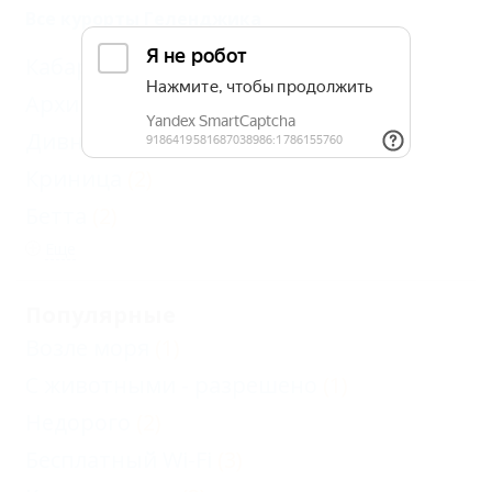
Все курорты Геленджика
Кабардинка
(7)
Архипо-Осиповка
(6)
Дивноморское
(3)
Криница
(2)
Бетта
(2)
Еще
Популярные
Возле моря
(1)
С животными - разрешено
(1)
Недорого
(2)
Бесплатный Wi-Fi
(3)