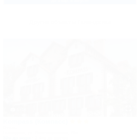
до 3 взр. в августе
Другие объекты Геленджика
1 / 16
Kompass (Компасс)
Отель
Геленджик, ул. Революционная, 29а
30м до моря
2,4км до центра