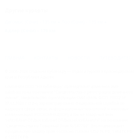
Другие курорты
Дагомыс (Сочи) - 135 км
Лоо (Сочи) - 135 км
Адлер (Сочи) - 176 км
ГЛАВНАЯ
КОНТАКТЫ
НОВОСТИ
ПУТЕВОДИТЕЛЬ
© 2006–2026 Отдых.на Кубани.ру — отдых и туризм в Краснодарском
крае и Республике Адыгея.
Компании ООО "На Кубани.ру" принадлежит доменное имя
nakubani.ru на основании "Свидетельства о регистрации доменного
имени", свидетельство о регистрации СМИ –Эл № ФС77-79732 от
07.12.2020 г. (12+), зарегистрировано Федеральной службой по
надзору в сфере связи, информационных технологий и массовых
коммуникаций (РОСКОМНАДЗОР), а так же товарный знак
"НАКУБАНИ ОТДЫХ КУБАНИ ОТДЫХ.НА КУБАНИ.РУ" на основании
"Свидетельства на Товарный Знак № 547792". Это подтверждает
юридическую защиту прав, согласно статьям 1252 ГК РФ, 1484 ГК РФ
и 1229 ГК РФ.