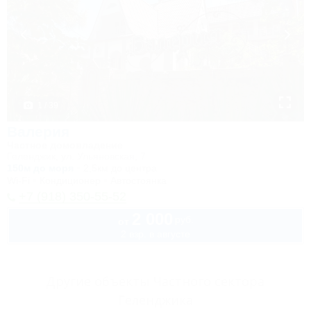
1 / 39
Валерия
Частное домовладение
Геленджик, ул. Ульяновская, 7
150м до моря
2,5км до центра
Wi-Fi
Кондиционер
Автостоянка
+7 (918) 350-55-52
2 000
руб.
от
2 взр. в августе
Другие объекты Частного сектора
Геленджика