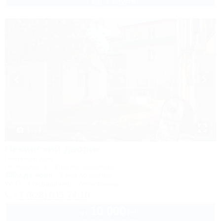
2 взр. в августе
1 / 21
Пекинский дворик
Гостевой дом
Геленджик, ул. Красногвардейская, 23
300м до моря
2,6км до центра
Wi-Fi
Кондиционер
Автостоянка
+7 (928) 043-74-10
10 000
руб.
от