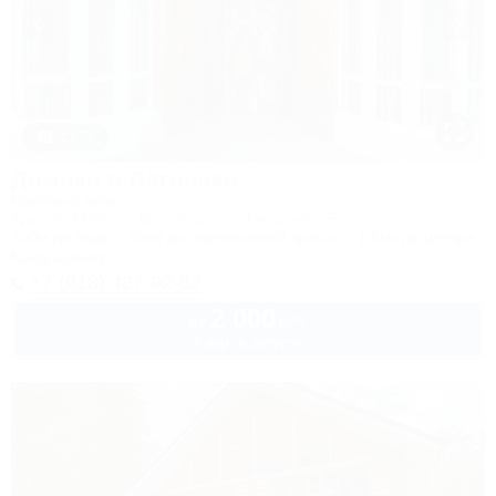
1 / 75
Домики в Лагонаки
Частный дом
Адыгея, Майкоп, Даховская, ул. Гагарина, 55
100м до воды
30км до горнолыжной трассы
1,5км до центра
Кондиционер
+7 (918) 427-92-82
2 000
руб.
от
2 взр. в августе