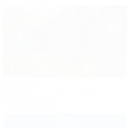
1 / 17
Домовенок
База отдыха
Адыгея, Майкоп, Каменномостский, ул. Прохладная, 2в
300м до воды
Кондиционер
Автостоянка
+7 (928) 467-81-24
2 500
руб.
от
2 взр. в августе