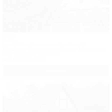
1 / 33
Кедр
Коттедж
Адыгея, Майкоп, Каменномостский, ул. Гоголя, 17
400м до воды
4км до горнолыжной трассы
1,5км до центра
Wi-Fi
Кондиционер
Автостоянка
+7 (918) 228-76-89
Подробнее