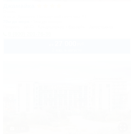
Джамайка
Отель
Анапа, Джемете, Пионерский проспект, 47
70м до моря
5км до центра
Питание
Wi-Fi
Кондиционер
Бассейн
Автостоянка
8 (800) 201-76-36
27 000
руб.
от
2 взр. в августе
1 / 93