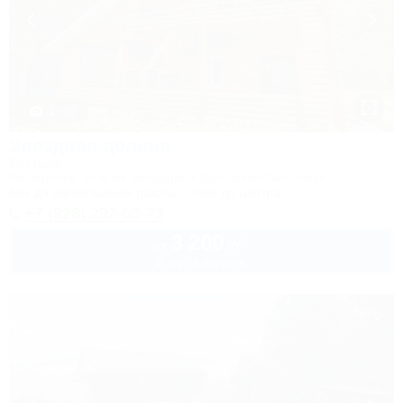
1 / 60
Звездная долина
Коттедж
Апшеронск, 16-й км автодороги Даховская-Лаго-Наки
5км до горнолыжной трассы
39км до центра
+7 (928) 292-03-73
3 200
руб.
от
2 взр. в августе