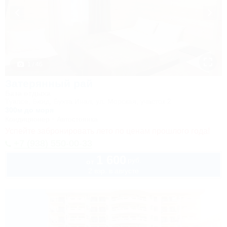
1 / 46
Затерянный рай
База отдыха
Туапсе, Бжид, Бухта Инал, ул. Морская, участок 2
300м до моря
Кондиционер
Автостоянка
Успейте забронировать лето по ценам прошлого года!
+7 (938) 550-00-33
1 600
руб.
от
2 взр. в августе