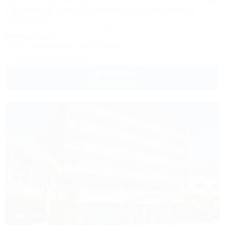
Гостевой дом Valentina (Валентина)
Гостевой дом
Сочи, Сириус, ул. 65 лет Победы, 49
300м до моря
Wi-Fi
Кондиционер
Автостоянка
+7 (918) 108-75-82
6 000
руб.
от
2 взр. в августе
1 / 85