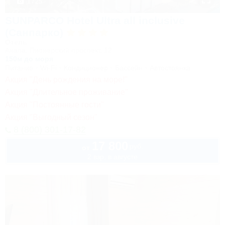
1 / 25
SUNPARCO Hotel Ultra all inclusive
(Санпарко)
Отель
Анапа, Пионерский проспект, 12
150м до моря
Питание
Wi-Fi
Кондиционер
Бассейн
Автостоянка
Акция "День рождения на море!"
Акция "Длительное проживание"
Акция "Постоянные гости"
Акция "Выгодный сезон"
8 (800) 301-17-82
17 800
руб.
от
2 взр. в августе