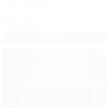
Горный воздух
Лечебно-оздоровительный комплекс
Сочи, Лоо, Атарбеково, ул. Таганрогская, 4/3
10м до моря
5км до центра
Питание
Кондиционер
Бассейн
Автостоянка
8 (800) 333-78-33
4 400
руб.
от
1 взр. в августе
1 / 37