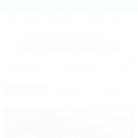
Фильтры и сортировка
Главная
СОЧИ
АНАПА
ГЕЛЕНДЖИК
ТУАПСЕ
ЕЙСК
КР
Регистрация
Частный сектор Лаго-
Вход
Наки с сауной, баней 2026
Дата заезда
Дата выезда
Список
На карте
Отзывы