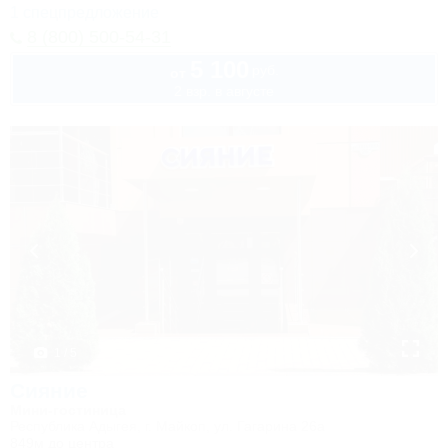
1 спецпредложение
8 (800) 500-54-31
5 100
руб.
от
2 взр. в августе
1 / 5
Сияние
Мини-гостиница
Республика Адыгея, г. Майкоп, ул. Гагарина 26а
849м до центра