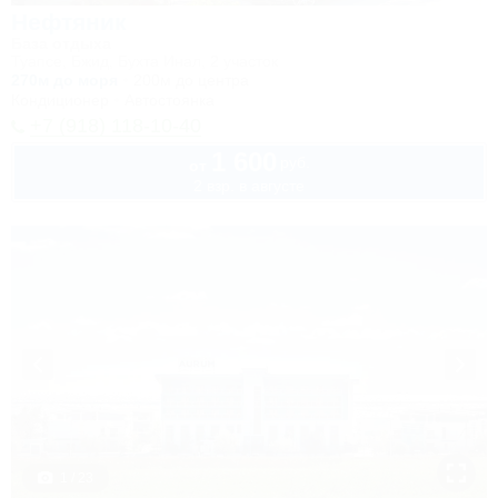
Нефтяник
База отдыха
Туапсе, Бжид, Бухта Инал, 2 участок
270м до моря
200м до центра
Кондиционер
Автостоянка
+7 (918) 118-10-40
1 600
руб.
от
2 взр. в августе
1 / 23