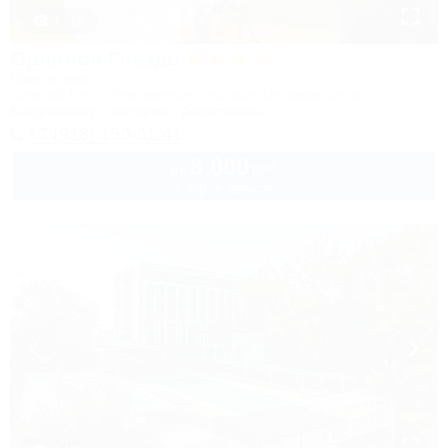
1 / 19
Орлиное Гнездо
Парк отель
Горячий Ключ, Безымянное, урочище Орловая щель
Кондиционер
Бассейн
Автостоянка
+7 (918) 150-01-41
8 000
руб.
от
2 взр. в августе