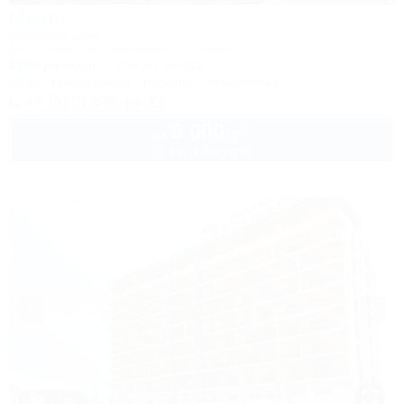
Мечта
Гостевой дом
Геленджик, Дивноморское, ул. Кирова, 7б
150м до моря
574м до центра
Wi-Fi
Кондиционер
Бассейн
Автостоянка
+7 (918) 396-19-33
6 000
руб.
от
2 взр. в августе
1 / 40