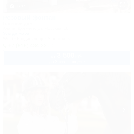
1 / 37
Розовый фонтан
Гостевой дом
Анапа, Джемете, ул. Морская, 18
50м до моря
Wi-Fi
Кондиционер
Автостоянка
+7 (918) 434-33-56
3 500
руб.
от
до 3 взр. в августе