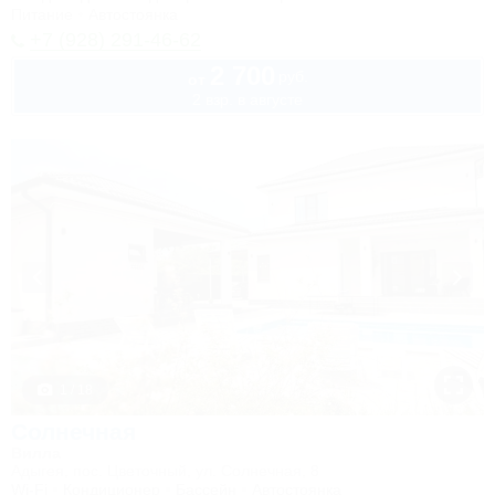
Питание
Автостоянка
+7 (928) 291-46-62
2 700
руб.
от
2 взр. в августе
1 / 18
Солнечная
Вилла
Адыгея, пос. Цветочный, ул. Солнечная, 8
Wi-Fi
Кондиционер
Бассейн
Автостоянка