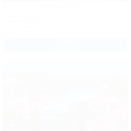
Старинная Анапа
Санаторий & Спа
Анапа, ул. Набережная, 2
50м до моря
715м до центра
Питание
Wi-Fi
Кондиционер
Бассейн
Автостоянка
+7 (86133) 3-22-11
12 000
руб.
от
1 взр. в августе
1 / 40