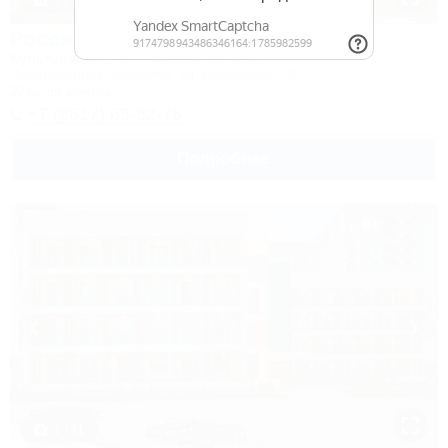
1 / 7
Россия
Культурно-туристический комплекс
Новороссийск, Камчатка, ул. Короленко, 18
27км до центра
+7 (8617) 65-62-76
Подробнее
1 / 31