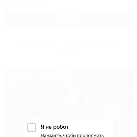
+7 (905) 406-01-00
20 000
руб.
от
до 8 взр. в августе
Другие объекты Краснодарского края
и Адыгеи