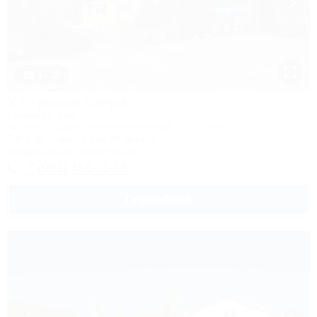
1 / 18
У горного озера
Гостевой дом
Адыгея, Майкоп, Каменномостский, ул. Гоголя
500м до воды
1,4км до центра
Кондиционер
Автостоянка
+7 (909) 453-11-13
Подробнее