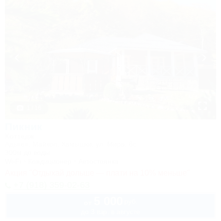
1 / 16
Пикник
Коттедж
Адыгея, Майкоп, Хамышки, ул. Мира, 6с
300м до воды
Wi-Fi
Кондиционер
Автостоянка
Акция "Отдыхай дольше — плати на 10% меньше"
+7 (918) 359-02-63
5 000
руб.
от
до 3 взр. в августе