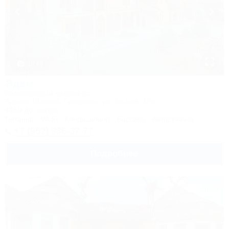
1 / 43
Эдем
Гостиничный комплекс
Адыгея, Майкоп, Гузерипль, ул. Лесная, 47ж
416м до центра
Питание
Wi-Fi
Кондиционер
Бассейн
Автостоянка
+7 (952) 986-37-77
Подробнее