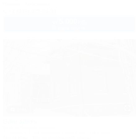
Питание
Автостоянка
+7 (918) 925-94-31
5 000
руб.
от
2 взр. в августе
1 / 64
Благодать
База активного отдыха
Апшеронск, 15 км автодороги Даховская - Лаго-Наки
4км до воды
20м до горнолыжной трассы