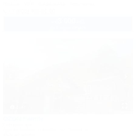
Питание
Wi-Fi
Кондиционер
Автостоянка
+7 (905) 406-01-00
3 000
руб.
от
до 3 взр. в августе
1 / 47
OZON Family
Гостевой дом
Адыгея, Майкоп, Гузерипль, ул. Лесная, 4б
452м до центра