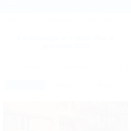
Фильтры и сортировка
Главная
СОЧИ
АНАПА
ГЕЛЕНДЖИК
ТУАПСЕ
ЕЙСК
КР
Регистрация
Гостиницы и отели Лоо в
Вход
декабре 2026
Дата заезда
Дата выезда
Список
На карте
Отзывы