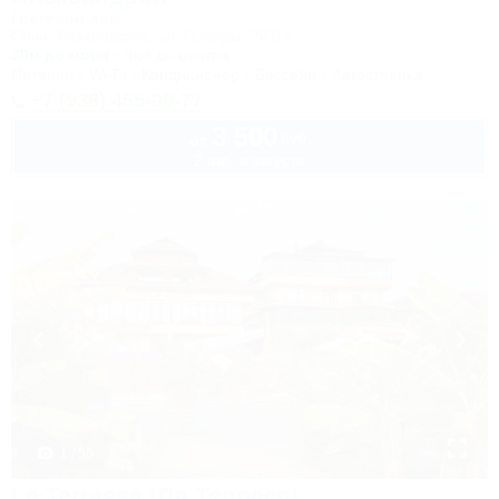
Гостевой дом
Сочи, Лазаревское, ул. Победы, 261/4
30м до моря
3км до центра
Питание
Wi-Fi
Кондиционер
Бассейн
Автостоянка
+7 (938) 455-99-77
3 500
руб.
от
2 взр. в августе
1 / 56
La Terrassa (Ла Терраса)