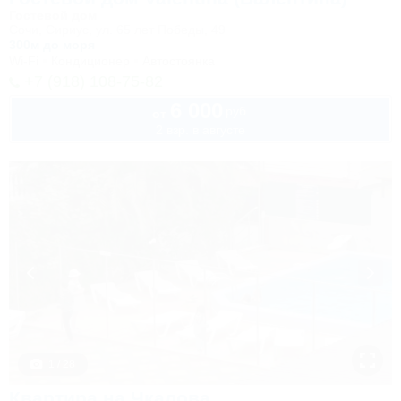
Гостевой дом
Сочи, Сириус, ул. 65 лет Победы, 49
300м до моря
Wi-Fi
Кондиционер
Автостоянка
+7 (918) 108-75-82
6 000
руб.
от
2 взр. в августе
1 / 28
Квартира на Чкалова