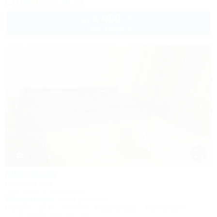
8 (800) 333-78-33
4 400
руб.
от
1 взр. в августе
1 / 17
Марианна
Гостевой дом
Сочи, Лоо, ул. Солнечная, 8
150м до моря
2,0км до центра
Питание
Wi-Fi
Бассейн
Кондиционер
Автостоянка