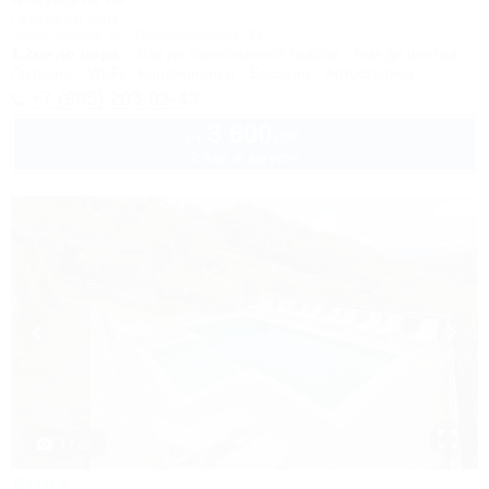
Гостевой дом
Сочи, Адлер, ул. Православная, 31
1,2км до моря
40м до горнолыжной трассы
5км до центра
Питание
Wi-Fi
Кондиционер
Бассейн
Автостоянка
+7 (995) 203-83-43
3 600
руб.
от
2 взр. в августе
1 / 22
Аида