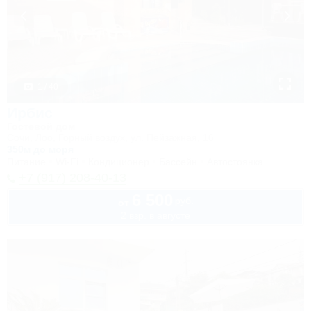
1 / 40
Ирбис
Гостевой дом
Сочи, Лоо, Горный воздух, ул. Пейзажная, 16
350м до моря
Питание
Wi-Fi
Кондиционер
Бассейн
Автостоянка
+7 (917) 208-40-13
6 500
руб.
от
2 взр. в августе