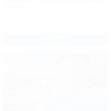
Виктория
Гостевой дом
Сочи, Лазаревское, ул. Одоевского, 29/2
500м до моря
Питание
Wi-Fi
Бассейн
Кондиционер
Автостоянка
+7 (918) 600-72-99
2 200
руб.
от
2 взр. в августе
1 / 25