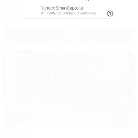
Мини-гостиница
Сочи, Хоста, ул. Платановая, 2
200м до моря
52км до горнолыжной трассы
Кондиционер
Автостоянка
4 300
руб.
от
2 взр. в августе
1 / 22
Усадьба
Гостевой дом