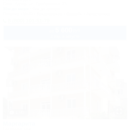
Сочи, Адлер, ул. Прибрежная, 23
30м до моря
6км до центра
Питание
Wi-Fi
Кондиционер
Бассейн
Автостоянка
8 (800) 101-51-79
5 600
руб.
от
2 взр. в августе
1 / 42
Маргарита
Гостевой дом