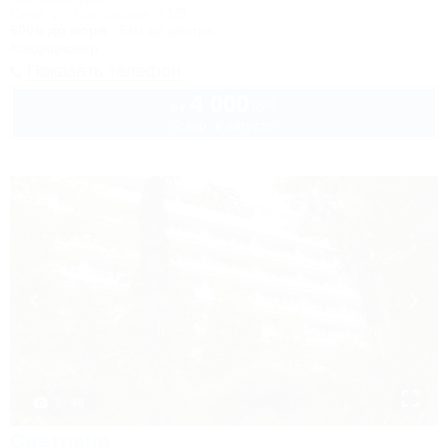
Сочи, ул. Полтавская, 21/9
600м до моря
6км до центра
Кондиционер
Показать телефон
4 000
руб.
от
2 взр. в августе
1 / 48
Светлана