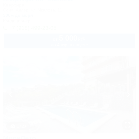
Квартира
Сочи, Адлер, ул. Чкалова, 11
300м до моря
Кондиционер
+7 (918) 499-23-05
5 000
руб.
от
до 4 взр. в августе
1 / 23
МореЛето