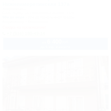
Нижнеимеретинская 137а
Апартаменты
Сочи, Адлер, ул. Нижнеимеретинская, 137а
50м до моря
20м до горнолыжной трассы
Кондиционер
Автостоянка
Скидка на проживание!
+7 (916) 180-49-14
6 400
руб.
от
до 6 взр. в августе