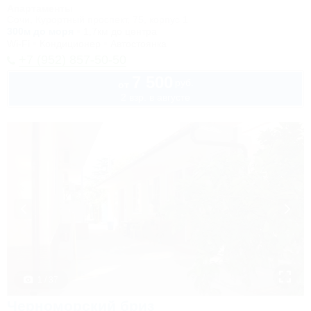
Апартаменты
Сочи, Курортный проспект, 75, корпус 1
300м до моря
1,7км до центра
Wi-Fi
Кондиционер
Автостоянка
+7 (952) 857-50-50
7 500
руб.
от
2 взр. в августе
1 / 37
Черноморский бриз