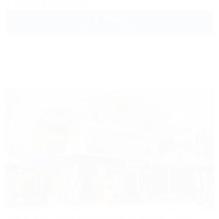
+7 (913) 136-61-11
3 700
руб.
от
до 3 взр. в августе
Другие объекты Сочи
1 / 44
Гостевой дом Valentina (Валентина)