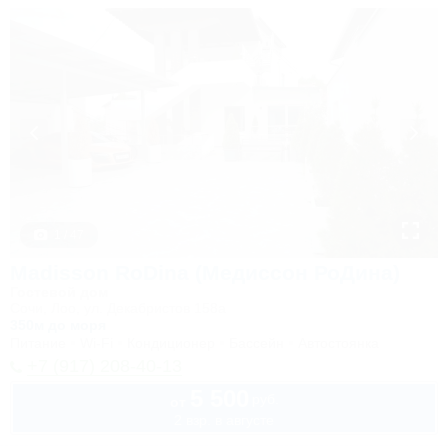
1 / 47
Madisson RoDina (Медиссон РоДина)
Гостевой дом
Сочи, Лоо, ул. Декабристов 158а
350м до моря
Питание
Wi-Fi
Кондиционер
Бассейн
Автостоянка
+7 (917) 208-40-13
5 500
руб.
от
2 взр. в августе