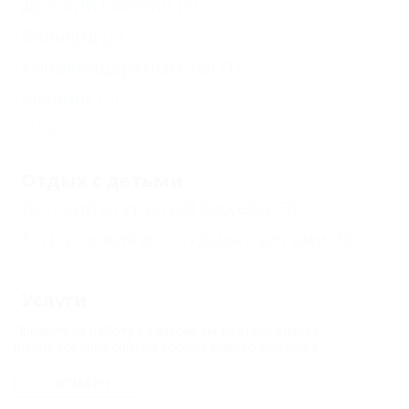
Детский бассейн
(5)
Бильярд
(2)
Киноконцертный зал
(1)
Боулинг
(2)
Еще
Отдых с детьми
Детский открытый бассейн
(3)
Есть условия для отдыха с детьми
(5)
Услуги
Автостоянка
(5)
Продолжая работу с сайтом, вы подтверждаете
использование сайтом cookies вашего браузера.
Прачечная
(5)
СОГЛАСЕН
Бар при отеле
(1)