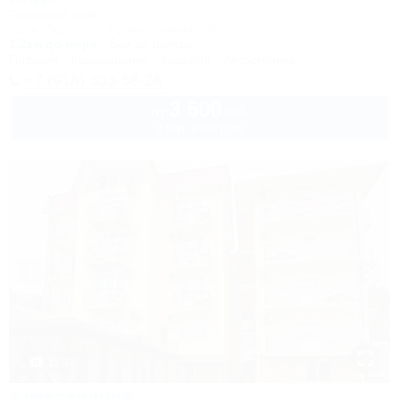
Гостевой дом
Сочи, Адлер, ул. Православная, 48
1,2км до моря
5км до центра
Питание
Кондиционер
Бассейн
Автостоянка
+7 (918) 303-58-28
3 500
руб.
от
2 взр. в августе
1 / 33
Александрия