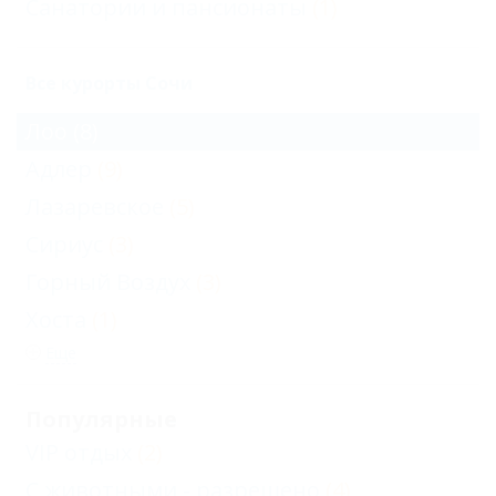
Санатории и пансионаты
(1)
Все курорты Сочи
Лоо
(8)
Адлер
(9)
Лазаревское
(5)
Сириус
(3)
Горный Воздух
(3)
Хоста
(1)
Еще
Популярные
VIP отдых
(2)
С животными - разрешено
(4)