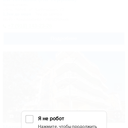
Бутик-отель
Сочи, Адлер, ул. Камышовая, 25
1,3км до моря
7км до центра
Wi-Fi
Кондиционер
Автостоянка
+7 (918) 143-23-26
Подробнее
1 / 25
Мария