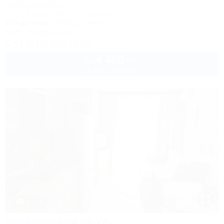
Частный сектор
Сочи, Лазаревское, ул. Ушакова
50м до моря
789м до центра
Wi-Fi
Кондиционер
+7 (918) 900-19-70
4 400
руб.
от
2 взр. в августе
1 / 23
Апартаменты по ул.