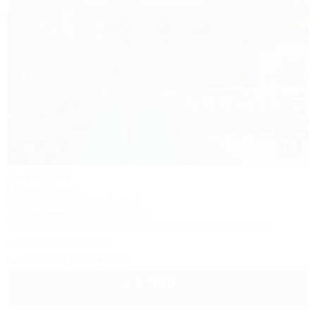
1 / 51
9-Авеню
Гостевой дом
Сочи, Лоо, ул. Енисейская, 9
400м до моря
5км до центра
Питание
Wi-Fi
Бассейн
Кондиционер
Автостоянка
1 спецпредложение
+7 (917) 208-40-13
3 500
руб.
от
2 взр. в августе