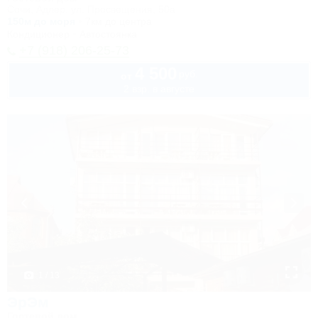
Сочи, Адлер, ул. Просвещения, 50а
150м до моря
7км до центра
Кондиционер
Автостоянка
+7 (918) 206-25-73
4 500
руб.
от
2 взр. в августе
1 / 13
ЭрЭм
Гостевой дом