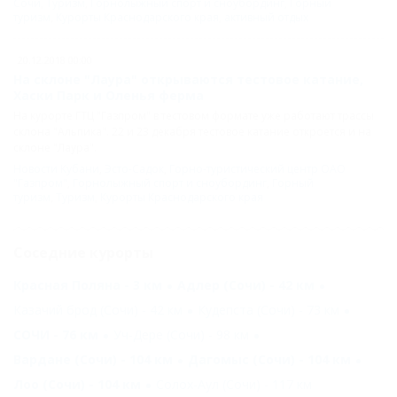
Сочи
,
Туризм
,
Горнолыжный спорт и сноубординг
,
Горный
туризм
,
Курорты Краснодарского края
,
активный отдых
20.12.2018 00:00
На склоне "Лаура" открываются тестовое катание,
Хаски Парк и Оленья ферма
На курорте ГТЦ "Газпром" в тестовом формате уже работают трассы
склона "Альпика". 22 и 23 декабря тестовое катание откроется и на
склоне "Лаура".
Новости Кубани
,
Эсто-Садок
,
Горно-туристический центр ОАО
"Газпром"
,
Горнолыжный спорт и сноубординг
,
Горный
туризм
,
Туризм
,
Курорты Краснодарского края
Соседние курорты
Красная Поляна - 3 км
Адлер (Сочи) - 42 км
Казачий брод (Сочи) - 42 км
Кудепста (Сочи) - 73 км
СОЧИ - 76 км
Уч-Дере (Сочи) - 98 км
Вардане (Сочи) - 104 км
Дагомыс (Сочи) - 104 км
Лоо (Сочи) - 104 км
Солох-Аул (Сочи) - 117 км