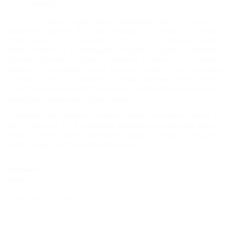
ГТЦ + Аквапарк".
С 1 по 30 апреля будет приостановлена работа "триэски" -
канатной дороги А3 (3S) (маршрут: "Альпика" - приют
"Пихтовый" - "Альпика"). В этот период будет
приостановлена реализация обзорных туров "Панорама
Красной Поляны", "Лаура + Альпика". Подняться до горного
приюта "Пихтовый" гости курорта смогут на канатных
дорогах А или А1 с нижней станции канатных дорог горно-
туристического центра "Газпром", расположенной рядом с
развлекательным центром "Галактика".
В майские праздники на склоне "Лаура" канатные дороги 3S
(А3 – триэска), А2 и открытые кресельные канатные дороги
снова заработают! Канатная дорога склона "Альпика"
также будет доступна для подъема.
Рубрики:
Эсто-Садок
,
Новости Кубани
,
Активный отдых и спорт
Тэги:
Горно-туристический центр ОАО "Газпром"
,
Горнолыжный
спорт и сноубординг
,
Горный туризм
,
Туризм
,
Курорты
Краснодарского края