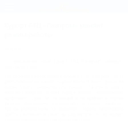
Регистрация
Курорт ГТЦ «Газпром» меняет
Вход
режим работы
09.04.2019
Горнолыжный сезон курорт ГТЦ "Газпром" планирует
завершить в мае.
Как сообщает пресс-служба курорта ГТЦ "Газпром", из-за
расположения на южной стороне плато Псехако трассы на
склоне "Лаура" закроются чуть раньше – 14 апреля. Зато с
наличием второго склона курорт имеет возможность
предложить туристам, катающимся на красных и черных
трассах, прекрасную альтернативу – склон "Альпика".
Трассы расположены на северной стороне Аибгинского
хребта и начинаются с высоты 2256 метров, что позволяет
значительно продлить горнолыжный сезон.