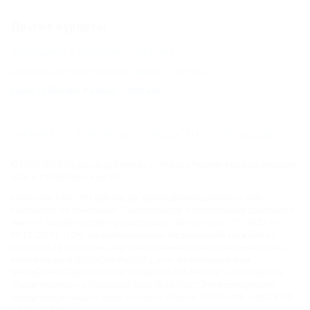
Другие курорты
Кабардинка (Геленджик) - 214 км
Широкая Балка (Новороссийск) - 230 км
Ейск (Ейский Район) - 369 км
ГЛАВНАЯ
КОНТАКТЫ
НОВОСТИ
ПУТЕВОДИТЕЛЬ
© 2006–2026 Отдых.на Кубани.ру — отдых и туризм в Краснодарском
крае и Республике Адыгея.
Компании ООО "На Кубани.ру" принадлежит доменное имя
nakubani.ru на основании "Свидетельства о регистрации доменного
имени", свидетельство о регистрации СМИ –Эл № ФС77-79732 от
07.12.2020 г. (12+), зарегистрировано Федеральной службой по
надзору в сфере связи, информационных технологий и массовых
коммуникаций (РОСКОМНАДЗОР), а так же товарный знак
"НАКУБАНИ ОТДЫХ КУБАНИ ОТДЫХ.НА КУБАНИ.РУ" на основании
"Свидетельства на Товарный Знак № 547792". Это подтверждает
юридическую защиту прав, согласно статьям 1252 ГК РФ, 1484 ГК РФ
и 1229 ГК РФ.