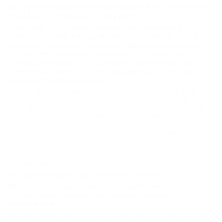
На Курорте Красная Поляна появился высокогорный
семейный аттракцион супертроллей
Скоростной супертроллей открылся в парке аттракционов Gorky Fly
на высоте 2200 метров над уровнем моря. Это самый высокогорный
парк России, он окружен живописными панорамами Кавказских гор
и располагается над горной долиной Цирк-2. Помимо нового
супертроллея в парке можно полетать на горных качелях над
облаками и прокатиться от одной вершины к другой на самом
длинном в стране мегазиплайне.
Новости
,
Новости Кубани
,
Новости туристического бизнеса на
Кубани
,
Новости профессионалам
,
Горные лыжи
,
Активный отдых и
спорт
,
Отдых и туризм
,
Активный отдых
,
Семейный отдых
,
Красная
Поляна
,
Поселок Красная Поляна
,
СОЧИ
,
Роза Хутор
,
Эсто-
Садок
,
Туризм
,
Горный туризм
,
туризм
,
Горнолыжный спорт и
сноубординг
,
Горнолыжный курорт
,
Курорты Краснодарского
края
,
Курорт Красная Поляна
07.12.2016 11:17
В горах Сочи дан старт лыжному сезону
Курорт «Горки Город» традиционно первым среди курортов
Красной Поляны открывает свои трассы для лыжников и
сноубордистов.
Новости Кубани
,
Новости страны и мира
,
Новости
,
Адлерский район