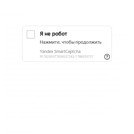
Статьи
06.12.2017 13:00
В зимний сезон горнолыжные курорты Кубани примут
порядка миллиона туристов!
Организацию работы горного кластера Сочи обсудили в ходе
совместного заседания постоянно действующего
координационного совещания по обеспечению правопорядка,
Антитеррористической комиссии и Оперативного штаба в регионе.
В ходе совещания было отмечено, что в Сочи к приему гостей в
период зимнего сезона готовы свыше двух тысяч средств
размещения общей емкостью около 80 тысяч номеров. В горном
кластере будут функционировать 57 канатных дорог и 120 трасс
общей протяженностью более 148 км. Пропускная способность
канатных дорог составляет порядка 28 тысяч человек в час.
Новости туристического бизнеса на Кубани
,
Новости
Кубани
,
Новости бизнеса
,
Красная Поляна
,
Туризм
,
Горный
туризм
,
Горнолыжный спорт и сноубординг
,
Курорты
Краснодарского края
07.09.2021 00:00