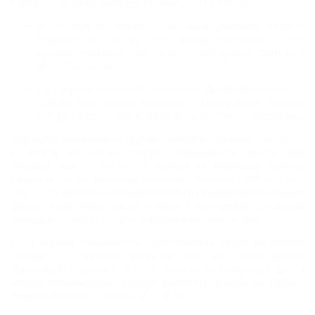
Курорт "Газпром" снижает стоимость ски-пассов:
до 14 апреля стоимость ски-пасса "Дневной: Лаура +
Альпика" (с 9:00 до 16:00 часов):
взрослый – 1200
рублей;
детский (с 7 до 14 лет) – 700 рублей;
дети до 7
лет – бесплатно.
с 14 апреля стоимость ски-пасса "Дневной Альпика" (с
9:00 до 16:00 часов):
взрослый – 1000 рублей;
детский
(с 7 до 14 лет) – 600 рублей;
дети до 7 лет – бесплатно.
Обратите внимание на другие изменения режима работы. С
8 апреля на склоне "Лаура"
закрываются трассы для
беговых лыж.
С 10 по 17 апреля
на плановые работы
закрывается гостиничный комплекс "Поляна 1389 Отель и
Спа".
С 10 апреля
на плановые работы закрываются Оленья
ферма, Хаски Парк, также в связи с погодными условиями
завершает работу услуга трансфера на снегоходах.
С 14 апреля закрывается горнолыжный сезон на склоне
"Лаура" С 10 апреля – закрытие трасс на горном приюте
"Пихтовый" (трассы I, Н и Н1; трассы Gи Fзакрыты). До 14
апреля (включительно) будут работать трассы на горном
приюте "Псехако" (трассы B. С, E, D).