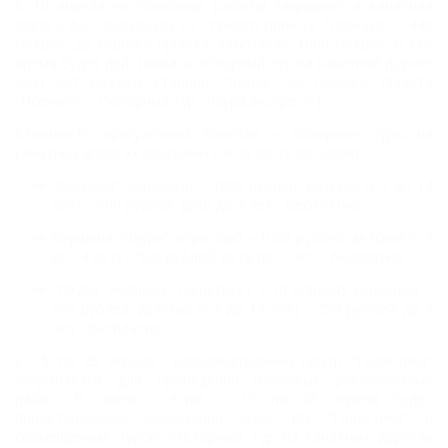
С 10 апреля на плановые работы закрывается канатная
дорога А2, следующая от горного приюта "Псехако", 1440
метров, до горного приюта "Пихтовый, 1660 метров. В это
время будет действовать обзорный тур на канатной дороге
А/А1 (от нижней станции "Лаура" до горного приюта
"Псехако" – Обзорный тур "Лаура.Экспресc").
Стоимость прогулочных билетов – обзорные туры на
канатных дорогах (подъемы с 9.00 до 18.00 часов):
"Альпика":
взрослый – 1000 рублей;
детский (с 7 до 14
лет) – 600 рублей;
дети до 7 лет - бесплатно.
Вершина "Лаура":
взрослый – 1000 рублей;
детский (с 7
до 14 лет) – 500 рублей;
дети до 7 лет – бесплатно.
"Лаура. Экспресс" (действует с 10 апреля):
взрослый –
500 рублей;
детский (с 7 до 14 лет) – 250 рублей;
до 7
лет - бесплатно.
С 15 по 28 апреля развлекательный центр "Галактика"
закрывается для проведения плановых регламентных
работ. В связи с этим, с 15 по 28 апреля будет
приостановлена реализация услуг РЦ "Галактика" и
совмещенных туров "Обзорный тур на канатных дорогах