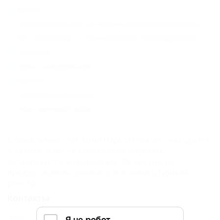
диван;
индивидуальная система кондиционирования;
ЖК-телевизор со спутниковым телевидением;
телефон;
мини-холодильник;
балкон;
современная ванна;
электронный замок.
К сожалению, «ОК Сочи Парк Отель 3*» находится
в архиве, и мы не можем гарантировать
актуальность информации. Объектом не
предоставлены данные о внесении в Единый
реестр.
Контакты
Адрес: