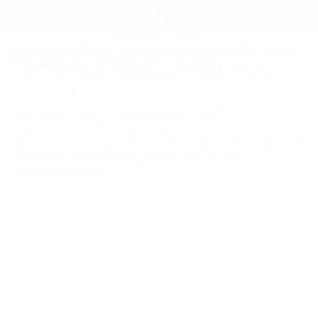
Регистрация
Номер «Люкс двухкомнатный», «ОК
Сочи Парк Отель 3*», Адлер
Вход
Сочи, Адлер, Имеретинский курорт, Континентальный
проспект, 6
Показать на карте
ОК
Архивный объект, публикация носит
Сочи
информационный характер и может не
соответствовать действительности. Актуальные
Парк
данные о внесении в Единый реестр не
Отель
предоставлены.
3*
Питание
Развлечения
и спорт
Номера