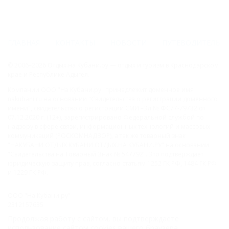
ГЛАВНАЯ
КОНТАКТЫ
НОВОСТИ
ПУТЕВОДИТЕЛЬ
© 2006–2026 Отдых.на Кубани.ру — отдых и туризм в Краснодарском
крае и Республике Адыгея.
Компании ООО "На Кубани.ру" принадлежит доменное имя
nakubani.ru на основании "Свидетельства о регистрации доменного
имени", свидетельство о регистрации СМИ –Эл № ФС77-79732 от
07.12.2020 г. (12+), зарегистрировано Федеральной службой по
надзору в сфере связи, информационных технологий и массовых
коммуникаций (РОСКОМНАДЗОР), а так же товарный знак
"НАКУБАНИ ОТДЫХ КУБАНИ ОТДЫХ.НА КУБАНИ.РУ" на основании
"Свидетельства на Товарный Знак № 547792". Это подтверждает
юридическую защиту прав, согласно статьям 1252 ГК РФ, 1484 ГК РФ
и 1229 ГК РФ.
ООО "На Кубани.ру"
2312157635
1082312013827
Продолжая работу с сайтом, вы подтверждаете
Все права защищены.
использование сайтом cookies вашего браузера.