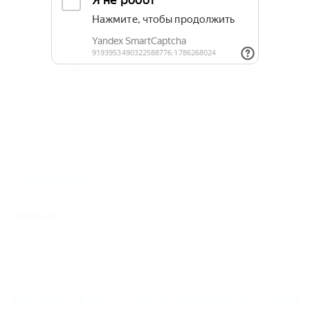
Сочи, Адлер, Имеретинский курорт,
Континентальный проспект, 6
Показать на карте
Адрес в Интернете:
https://otdih.nakubani.ru/sochi-park-hotel/
Почтовый адрес:
Краснодарский край, г. Сочи, Адлерский
район, Имеретинский курорт,
Континентальный проспект, 6
Номер реестровой записи: С232024013414
Тип объекта: Гостиница, Статус: Действует. Информация из
Единого реестра
.
ВНИМАНИЕ!
Вся информация предоставлена туроператором. Редакция
портала не несёт ответственность за достоверность представленных
данных.
Все
санатории Адлера
и
пансионаты Адлера