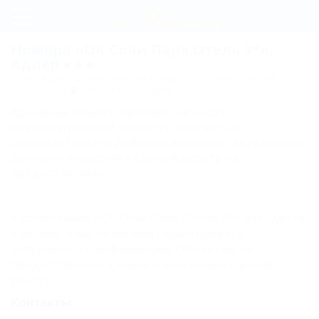
Регистрация
Номера «ОК Сочи Парк Отель 3*»,
Адлер
Вход
Сочи, Адлер, Имеретинский курорт, Континентальный
проспект, 6
Показать на карте
ОК
Архивный объект, публикация носит
Сочи
информационный характер и может не
соответствовать действительности. Актуальные
Парк
данные о внесении в Единый реестр не
Отель
предоставлены.
3*
К сожалению, «ОК Сочи Парк Отель 3*» находится
Питание
в архиве, и мы не можем гарантировать
Развлечения
актуальность информации. Объектом не
предоставлены данные о внесении в Единый
и спорт
реестр.
Номера
Контакты