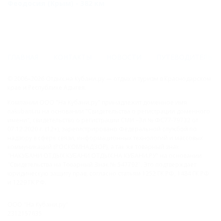
Феодосия (Крым) - 382 км
ГЛАВНАЯ
КОНТАКТЫ
НОВОСТИ
ПУТЕВОДИТЕЛЬ
© 2006–2026 Отдых.на Кубани.ру — отдых и туризм в Краснодарском
крае и Республике Адыгея.
Компании ООО "На Кубани.ру" принадлежит доменное имя
nakubani.ru на основании "Свидетельства о регистрации доменного
имени", свидетельство о регистрации СМИ –Эл № ФС77-79732 от
07.12.2020 г. (12+), зарегистрировано Федеральной службой по
надзору в сфере связи, информационных технологий и массовых
коммуникаций (РОСКОМНАДЗОР), а так же товарный знак
"НАКУБАНИ ОТДЫХ КУБАНИ ОТДЫХ.НА КУБАНИ.РУ" на основании
"Свидетельства на Товарный Знак № 547792". Это подтверждает
юридическую защиту прав, согласно статьям 1252 ГК РФ, 1484 ГК РФ
и 1229 ГК РФ.
ООО "На Кубани.ру"
2312157635