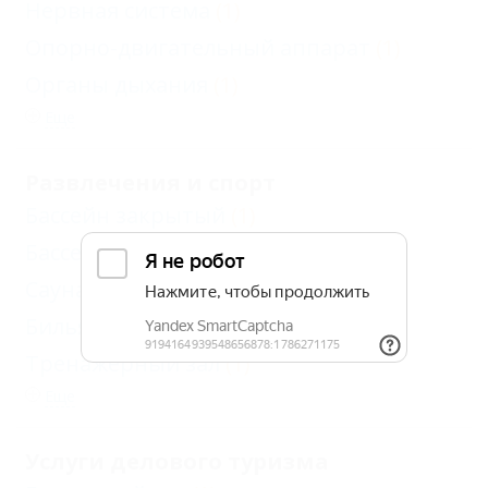
Нервная система
(1)
Опорно-двигательный аппарат
(1)
Органы дыхания
(1)
Еще
Развлечения и спорт
Бассейн закрытый
(1)
Бассейн открытый
(1)
Сауна
(1)
Бильярд
(1)
Тренажерный зал
(1)
Еще
Услуги делового туризма