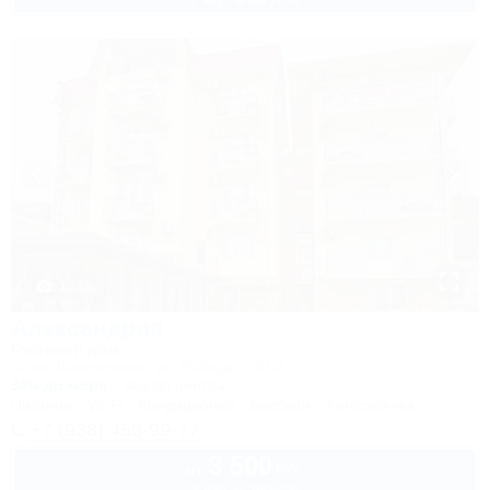
1 / 33
Александрия
Гостевой дом
Сочи, Лазаревское, ул. Победы, 261/4
30м до моря
3км до центра
Питание
Wi-Fi
Кондиционер
Бассейн
Автостоянка
+7 (938) 455-99-77
3 500
руб.
от
2 взр. в августе