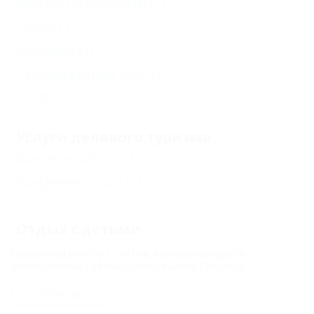
Бассейн открытый
(1)
Сауна
(1)
Бильярд
(1)
Тренажерный зал
(1)
Еще
Услуги делового туризма
Банкетный зал
(1)
Конференц-зал
(1)
Отдых с детьми
Детский закрытый бассейн
(1)
Продолжая работу с сайтом, вы подтверждаете
использование сайтом cookies вашего браузера.
Детский открытый бассейн
(1)
СОГЛАСЕН
Есть условия для отдыха с детьми
(1)