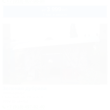
+7 (918) 407-90-98
3 999
руб.
от
2 взр. в августе
Зеленая дубрава
Автокемпинг
Сочи, Аше, ул. Репина, 3
389м до центра
+7 (918) 497-82-40