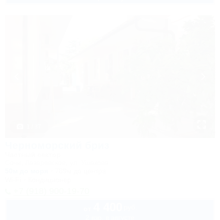
1 / 37
Черноморский бриз
Частный сектор
Сочи, Лазаревское, ул. Ушакова
50м до моря
789м до центра
Wi-Fi
Кондиционер
+7 (918) 900-19-70
4 400
руб.
от
2 взр. в августе