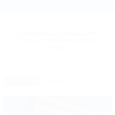
Фильтры и сортировка
Главная
СОЧИ
АНАПА
ГЕЛЕНДЖИК
ТУАПСЕ
ЕЙСК
КР
Регистрация
Санатории и пансионаты
Вход
Сочи с тремя звездами
2026
Дата заезда
Дата выезда
Список
На карте
Отзывы