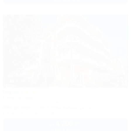
1 / 25
Мария
Мини-гостиница
Сочи, Хоста, ул. Платановая, 2
200м до моря
52км до горнолыжной трассы
Кондиционер
Автостоянка
4 300
руб.
от
2 взр. в августе