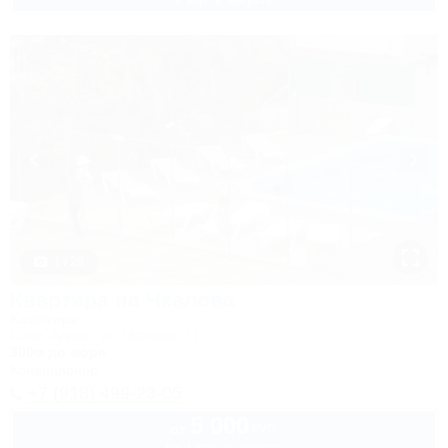
1 / 28
Квартира на Чкалова
Квартира
Сочи, Адлер, ул. Чкалова, 11
300м до моря
Кондиционер
+7 (918) 499-23-05
5 000
руб.
от
до 4 взр. в августе