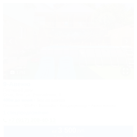
1 / 51
9-Авеню
Гостевой дом
Сочи, Лоо, ул. Енисейская, 9
400м до моря
5км до центра
Питание
Wi-Fi
Бассейн
Кондиционер
Автостоянка
1 спецпредложение
+7 (917) 208-40-13
3 500
руб.
от
2 взр. в августе