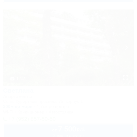
1 / 48
Светлана
Апартаменты
Сочи, Курортный проспект, 75, корпус 1
300м до моря
1,7км до центра
Wi-Fi
Кондиционер
Автостоянка
+7 (952) 857-50-50
7 500
руб.
от
2 взр. в августе