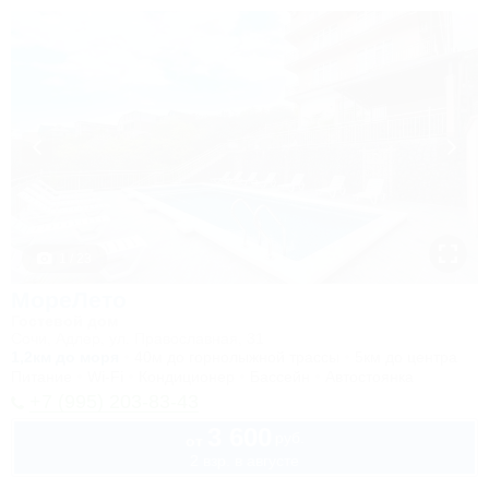
1 / 23
МореЛето
Гостевой дом
Сочи, Адлер, ул. Православная, 31
1,2км до моря
40м до горнолыжной трассы
5км до центра
Питание
Wi-Fi
Кондиционер
Бассейн
Автостоянка
+7 (995) 203-83-43
3 600
руб.
от
2 взр. в августе