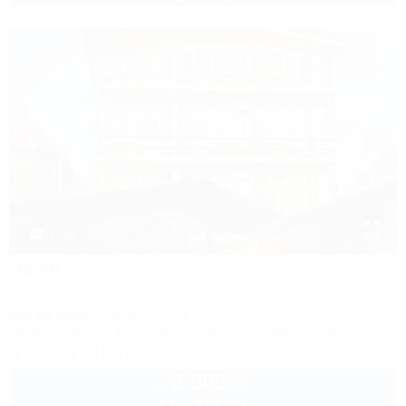
1 / 13
ЭрЭм
Гостевой дом
Сочи, Адлер, ул. Прибрежная, 23
30м до моря
6км до центра
Питание
Wi-Fi
Кондиционер
Бассейн
Автостоянка
8 (800) 101-51-79
3 600
руб.
от
2 взр. в августе