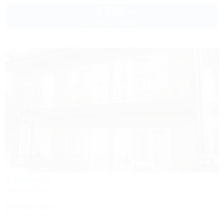
3 700
руб.
от
до 3 взр. в августе
1 / 23
У Наиры
Частный дом
Сочи, Адлер, ул. Крупской, 40/3
200м до моря
Кондиционер