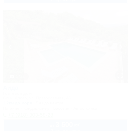
1 / 22
Аида
Гостевой дом
Сочи, Адлер, ул. Православная, 48
1,2км до моря
5км до центра
Питание
Кондиционер
Бассейн
Автостоянка
+7 (918) 303-58-28
3 500
руб.
от
2 взр. в августе