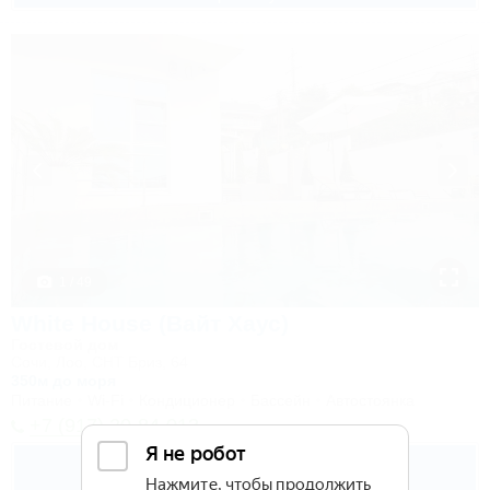
1 / 49
White House (Вайт Хаус)
Гостевой дом
Сочи, Лоо, СНТ Бриз, 64
350м до моря
Питание
Wi-Fi
Кондиционер
Бассейн
Автостоянка
+7 (917) 20-84-013
5 500
руб.
от
2 взр. в августе