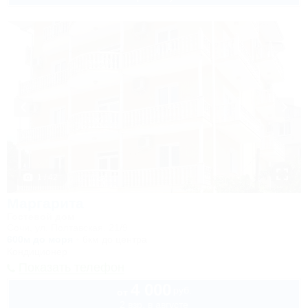
1 / 42
Маргарита
Гостевой дом
Сочи, ул. Полтавская, 21/9
600м до моря
6км до центра
Кондиционер
Показать телефон
4 000
руб.
от
2 взр. в августе