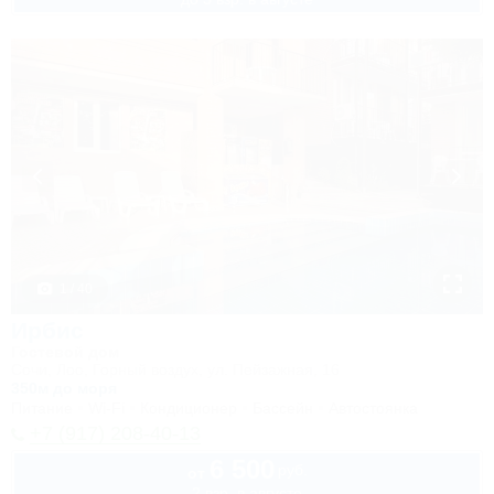
1 / 40
Ирбис
Гостевой дом
Сочи, Лоо, Горный воздух, ул. Пейзажная, 16
350м до моря
Питание
Wi-Fi
Кондиционер
Бассейн
Автостоянка
+7 (917) 208-40-13
6 500
руб.
от
2 взр. в августе