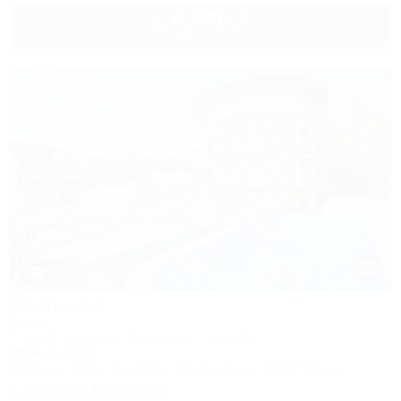
2 200
руб.
от
2 взр. в августе
1 / 25
Континент
Отель
Сочи, Лазаревское, Сочинское шоссе, 4Б
500м до моря
Питание
Wi-Fi
Бассейн
Кондиционер
Автостоянка
+7 (989) 160-08-00