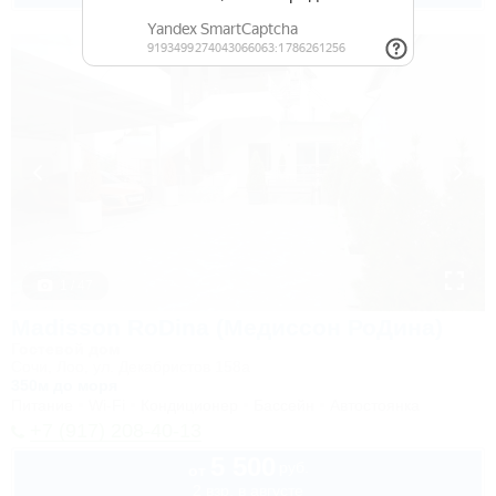
1 / 47
Madisson RoDina (Медиссон РоДина)
Гостевой дом
Сочи, Лоо, ул. Декабристов 158а
350м до моря
Питание
Wi-Fi
Кондиционер
Бассейн
Автостоянка
+7 (917) 208-40-13
5 500
руб.
от
2 взр. в августе