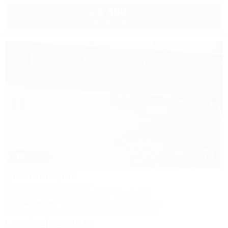
6 400
руб.
от
до 6 взр. в августе
1 / 47
Аполлинария
Частное домовладение
Сочи, Лоо, Горный воздух, СНТ "Бриз", 131
500м до моря
80км до горнолыжной трассы
Wi-Fi
Кондиционер
Бассейн
Автостоянка
+7 (913) 136-61-11