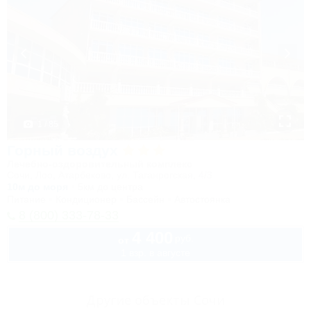
1 / 85
Горный воздух
Лечебно-оздоровительный комплекс
Сочи, Лоо, Атарбеково, ул. Таганрогская, 4/3
10м до моря
5км до центра
Питание
Кондиционер
Бассейн
Автостоянка
8 (800) 333-78-33
4 400
руб.
от
1 взр. в августе
Другие объекты Сочи