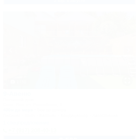
2 взр. в августе
1 / 51
9-Авеню
Гостевой дом
Сочи, Лоо, ул. Енисейская, 9
400м до моря
5км до центра
Питание
Wi-Fi
Бассейн
Кондиционер
Автостоянка
1 спецпредложение
+7 (917) 208-40-13