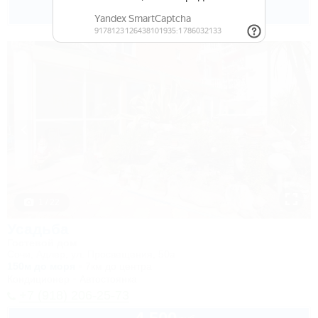
4 300
руб.
от
2 взр. в августе
1 / 22
Усадьба
Гостевой дом
Сочи, Адлер, ул. Просвещения, 50а
150м до моря
7км до центра
Кондиционер
Автостоянка
+7 (918) 206-25-73