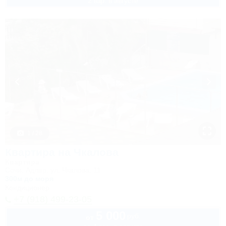
2 взр. в августе
1 / 28
Квартира на Чкалова
Квартира
Сочи, Адлер, ул. Чкалова, 11
300м до моря
Кондиционер
+7 (918) 499-23-05
5 000
руб.
от