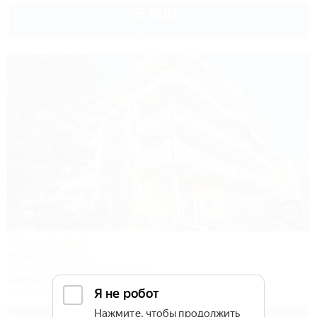
5 500
руб.
от
2 взр. в августе
1 / 25
Мария
Мини-гостиница
Сочи, Хоста, ул. Платановая, 2
200м до моря
52км до горнолыжной трассы
Кондиционер
Автостоянка