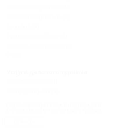
Бассейн закрытый
(1)
Бассейн открытый
(1)
Бильярд
(1)
Тренажерный зал
(1)
Настольный теннис
(1)
Еще
Услуги делового туризма
Банкетный зал
(1)
Конференц-зал
(1)
Продолжая работу с сайтом, вы подтверждаете
Отдых с детьми
использование сайтом cookies вашего браузера.
Детский закрытый бассейн
(1)
СОГЛАСЕН
Детский открытый бассейн
(1)