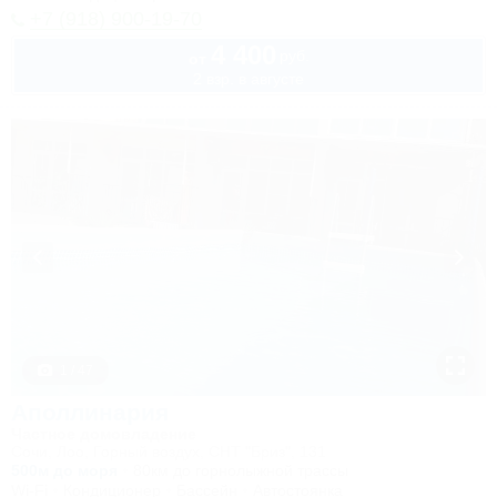
+7 (918) 900-19-70
4 400
руб.
от
2 взр. в августе
1 / 47
Аполлинария
Частное домовладение
Сочи, Лоо, Горный воздух, СНТ "Бриз", 131
500м до моря
80км до горнолыжной трассы
Wi-Fi
Кондиционер
Бассейн
Автостоянка