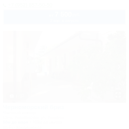
+7 (952) 857-50-50
7 500
руб.
от
2 взр. в августе
1 / 37
Черноморский бриз
Частный сектор
Сочи, Лазаревское, ул. Ушакова
50м до моря
789м до центра
Wi-Fi
Кондиционер