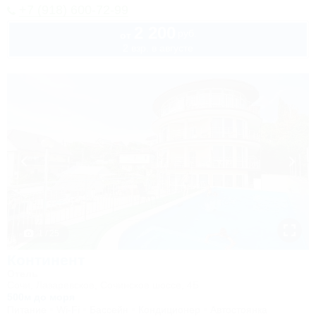
+7 (918) 600-72-99
2 200
руб.
от
2 взр. в августе
1 / 25
Континент
Отель
Сочи, Лазаревское, Сочинское шоссе, 4Б
500м до моря
Питание
Wi-Fi
Бассейн
Кондиционер
Автостоянка