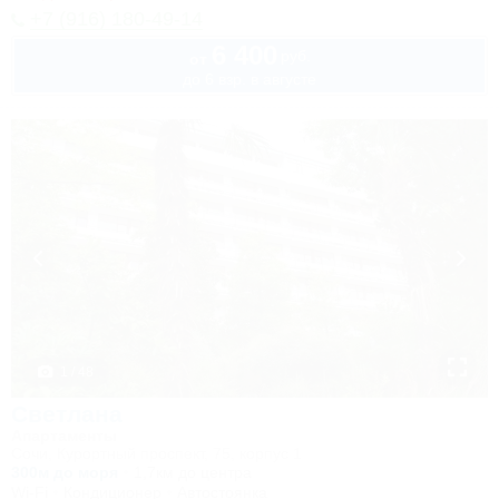
+7 (916) 180-49-14
6 400
руб.
от
до 6 взр. в августе
1 / 48
Светлана
Апартаменты
Сочи, Курортный проспект, 75, корпус 1
300м до моря
1,7км до центра
Wi-Fi
Кондиционер
Автостоянка