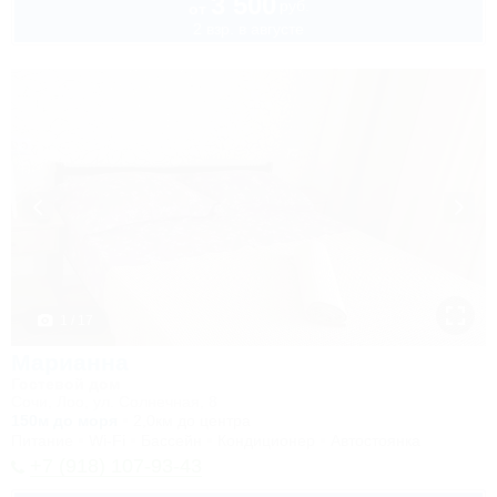
3 500
руб.
от
2 взр. в августе
1 / 17
Марианна
Гостевой дом
Сочи, Лоо, ул. Солнечная, 8
150м до моря
2,0км до центра
Питание
Wi-Fi
Бассейн
Кондиционер
Автостоянка
+7 (918) 107-93-43