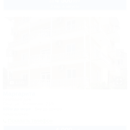
4 500
руб.
от
2 взр. в августе
1 / 42
Маргарита
Гостевой дом
Сочи, ул. Полтавская, 21/9
600м до моря
6км до центра
Кондиционер
Показать телефон