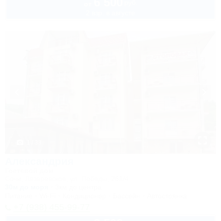
6 500
руб.
от
2 взр. в августе
1 / 33
Александрия
Гостевой дом
Сочи, Лазаревское, ул. Победы, 261/4
30м до моря
3км до центра
Питание
Wi-Fi
Кондиционер
Бассейн
Автостоянка
+7 (938) 455-99-77