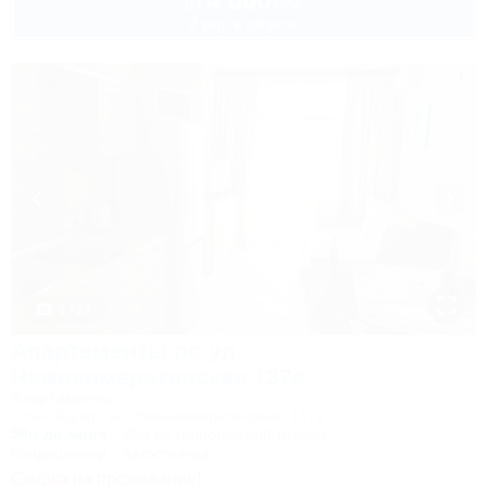
4 000
руб.
от
2 взр. в августе
1 / 23
Апартаменты по ул.
Нижнеимеретинская 137а
Апартаменты
Сочи, Адлер, ул. Нижнеимеретинская, 137а
50м до моря
20м до горнолыжной трассы
Кондиционер
Автостоянка
Скидка на проживание!