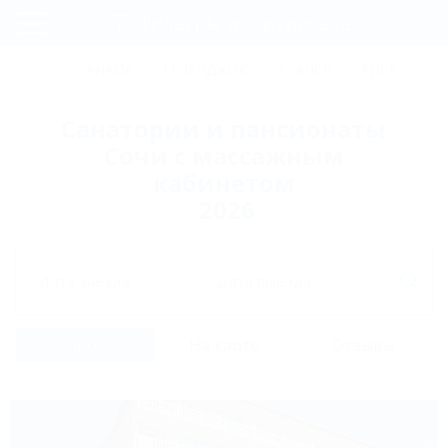
Фильтры и сортировка
Главная
СОЧИ
АНАПА
ГЕЛЕНДЖИК
ТУАПСЕ
ЕЙСК
КР
Регистрация
Санатории и пансионаты
Вход
Сочи с массажным
кабинетом
2026
Дата заезда
Дата выезда
Список
На карте
Отзывы