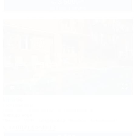
3 500
руб.
от
до 3 взр. в августе
1 / 40
Ирбис
Гостевой дом
Сочи, Лоо, Горный воздух, ул. Пейзажная, 16
350м до моря
Питание
Wi-Fi
Кондиционер
Бассейн
Автостоянка
+7 (917) 208-40-13