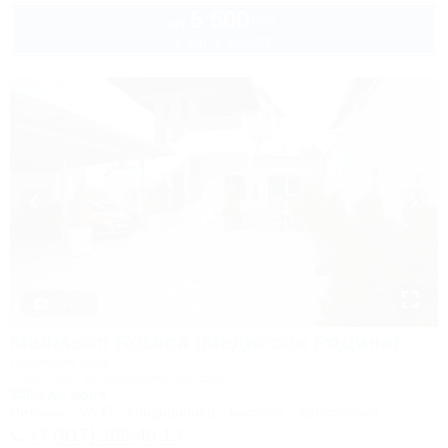
5 500
руб.
от
2 взр. в августе
1 / 47
Madisson RoDina (Медиссон РоДина)
Гостевой дом
Сочи, Лоо, ул. Декабристов 158а
350м до моря
Питание
Wi-Fi
Кондиционер
Бассейн
Автостоянка
+7 (917) 208-40-13