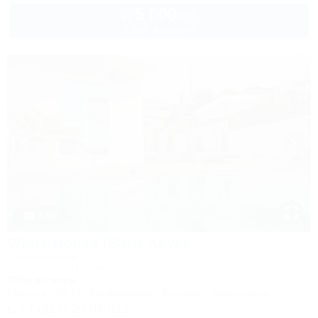
5 600
руб.
от
2 взр. в августе
1 / 49
White House (Вайт Хаус)
Гостевой дом
Сочи, Лоо, СНТ Бриз, 64
350м до моря
Питание
Wi-Fi
Кондиционер
Бассейн
Автостоянка
+7 (917) 20-84-013