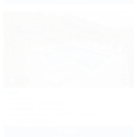
2 взр. в августе
1 / 22
Аида
Гостевой дом
Сочи, Адлер, ул. Православная, 48
1,2км до моря
5км до центра
Питание
Кондиционер
Бассейн
Автостоянка
+7 (918) 303-58-28
3 500
руб.
от