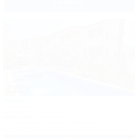
3 500
руб.
от
2 взр. в августе
1 / 50
Жемчуг
Гостевой дом
Сочи, Лоо, ул. Таллинская, 23Б
400м до моря
3км до центра
Wi-Fi
Кондиционер
Бассейн
Автостоянка
+7 (918) 306-02-56