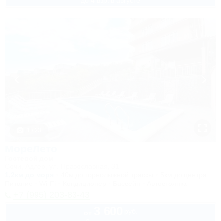
до 4 взр. в августе
1 / 23
МореЛето
Гостевой дом
Сочи, Адлер, ул. Православная, 31
1,2км до моря
40м до горнолыжной трассы
5км до центра
Питание
Wi-Fi
Кондиционер
Бассейн
Автостоянка
+7 (995) 203-83-43
3 600
руб.
от