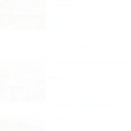
10м до моря
5км до центра
Питание
Кондиционер
Бассейн
Автос
5 отзывов
Описание
Фотографии
На ка
Другие объекты Со
Гостевой дом Valentina (Вале
Гостевой дом
Сочи, Сириус, ул. 65 лет Победы, 49
300м до моря
Wi-Fi
Кондиционер
Автостоянка
1 отзыв
Описание
Фотографии
На ка
Аида
Гостевой дом
Сочи, Адлер, ул. Православная, 48