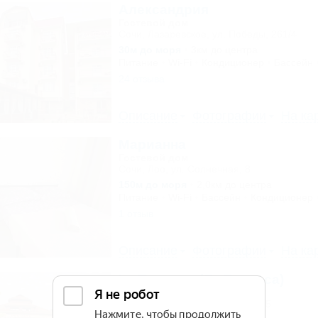
Александрия
Гостевой дом
Сочи, Лазаревское, ул. Победы, 261/4
30м до моря
3км до центра
Питание
Wi-Fi
Кондиционер
Бассейн
24 отзыва
Описание
Фотографии
На ка
Марианна
Гостевой дом
Сочи, Лоо, ул. Солнечная, 8
150м до моря
2,0км до центра
Питание
Wi-Fi
Бассейн
Кондиционер
1 отзыв
Описание
Фотографии
На ка
La Terrassa (Ла Терраса)
Бутик-отель
Сочи, Адлер, ул. Камышовая, 25