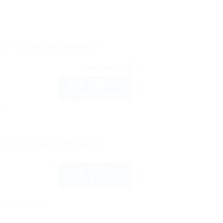
рте
Показать телефон
10
рейтинг:
3 500
руб.
от
до 3 взр. в августе
нка
рте
Показать телефон
5 500
руб.
от
2 взр. в августе
Автостоянка