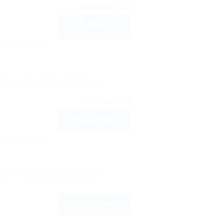
8.9
рейтинг:
3 500
руб.
от
2 взр. в августе
Автостоянка
рте
Показать телефон
9.5
рейтинг:
Подробнее
Автостоянка
рте
Показать телефон
Подробнее