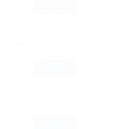
4 500
руб.
от
2 взр. в августе
рте
Показать телефон
10
рейтинг:
3 600
руб.
от
2 взр. в августе
Автостоянка
рте
Показать телефон
9.7
рейтинг:
4 000
руб.
от
2 взр. в августе