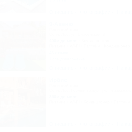
2 отзыва
Описание
Фотографии
На ка
9-Авеню
Гостевой дом
Сочи, Лоо, ул. Енисейская, 9
400м до моря
5км до центра
Питание
Wi-Fi
Бассейн
Кондиционер
43 отзыва
1 спецпредложение
Описание
Фотографии
На ка
Ирбис
Гостевой дом
Сочи, Лоо, Горный воздух, ул. Пейзажная,
350м до моря
Питание
Wi-Fi
Кондиционер
Бассейн
Описание
Фотографии
На ка