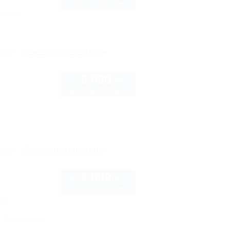
2 взр. в августе
тоянка
рте
Показать телефон
5 000
руб.
от
до 4 взр. в августе
рте
Показать телефон
3 600
руб.
от
2 взр. в августе
ссы
Автостоянка