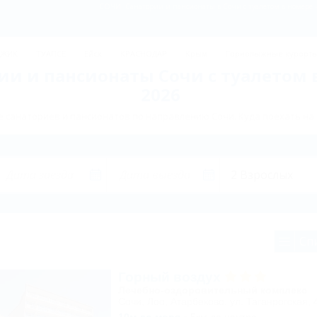
СОЧИ: Санатории и пансионаты в Сочи с туалетом в номере -
ДЖИК
ТУАПСЕ
Ейск
КРАСНОДАР
Крым
Горнолыжные курорт
ии и пансионаты Сочи с туалетом 
2026
 санаториев и пансионатов по направлению Сочи. Куда поехать на 
Сп
Горный воздух
Лечебно-оздоровительный комплекс
Сочи, Лоо, Атарбеково, ул. Таганрогская, 