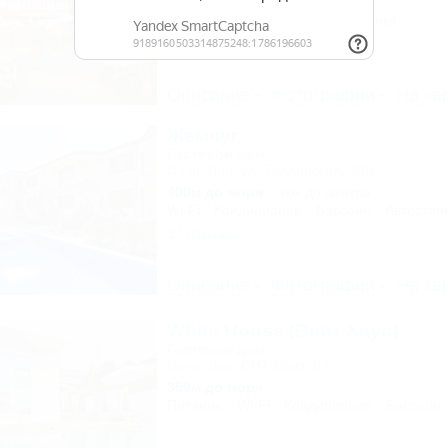
1,3км до моря
7км до центра
Wi-Fi
Кондиционер
Автостоянка
Описание
Фотографии
На ка
Жемчуг
Гостевой дом
Сочи, Лоо, ул. Таллинская, 23Б
400м до моря
3км до центра
Wi-Fi
Кондиционер
Бассейн
Автостоя
37 отзывов
Описание
Фотографии
На ка
White House (Вайт Хаус)
Гостевой дом
Сочи, Лоо, СНТ Бриз, 64
350м до моря
Питание
Wi-Fi
Кондиционер
Бассейн