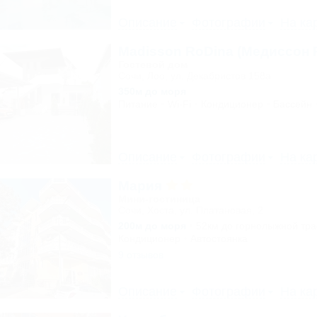
Описание
Фотографии
На ка
Madisson RoDina (Медиссон 
Гостевой дом
Сочи, Лоо, ул. Декабристов 158а
350м до моря
Питание
Wi-Fi
Кондиционер
Бассейн
Описание
Фотографии
На ка
Мария
Мини-гостиница
Сочи, Хоста, ул. Платановая, 2
200м до моря
52км до горнолыжной тр
Кондиционер
Автостоянка
9 отзывов
Описание
Фотографии
На ка