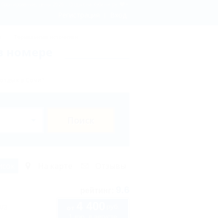
 бронирование, цены 2026 - Отдых.на Кубани.ру
Регистрация
Вход
ы
Термальные источники
в номере
отдых в Сочи?
Поиск
исок
На карте
Отзывы
9.6
рейтинг:
4 400
руб.
4/3
от
1 взр. в августе