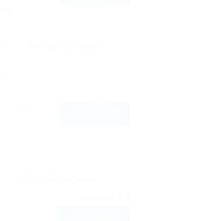
тоянка
рте
Показать телефон
чи
нтина)
6 000
руб.
от
2 взр. в августе
рте
Показать телефон
9.3
рейтинг:
3 500
руб.
от