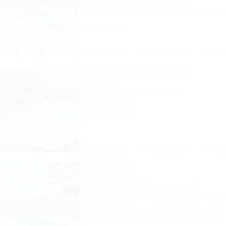
1,2км до моря
5км до центра
Питание
Кондиционер
Бассейн
Автос
19 отзывов
Описание
Фотографии
На ка
Квартира на Чкалова
Квартира
Сочи, Адлер, ул. Чкалова, 11
300м до моря
Кондиционер
Описание
Фотографии
На ка
МореЛето
Гостевой дом
Сочи, Адлер, ул. Православная, 31
1,2км до моря
40м до горнолыжной тра
5км до центра
Питание
Wi-Fi
Кондиционер
Бассейн