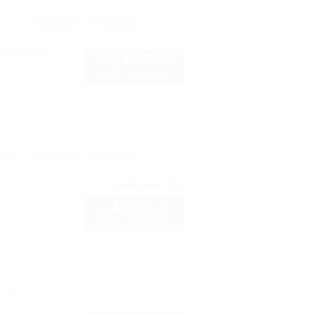
рте
Показать телефон
РоДина)
5 500
руб.
от
2 взр. в августе
Автостоянка
рте
Показать телефон
9.1
рейтинг:
4 300
руб.
от
2 взр. в августе
ассы
рте