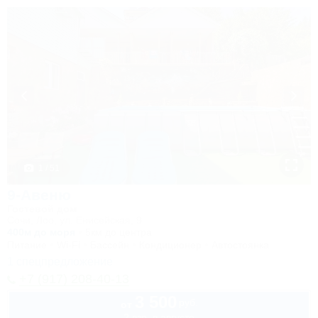
1 / 51
9-Авеню
Гостевой дом
Сочи, Лоо, ул. Енисейская, 9
400м до моря
5км до центра
Питание
Wi-Fi
Бассейн
Кондиционер
Автостоянка
1 спецпредложение
+7 (917) 208-40-13
3 500
руб.
от
2 взр. в августе