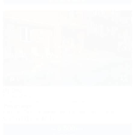
1 / 40
Ирбис
Гостевой дом
Сочи, Лоо, Горный воздух, ул. Пейзажная, 16
350м до моря
Питание
Wi-Fi
Кондиционер
Бассейн
Автостоянка
+7 (917) 208-40-13
6 500
руб.
от
2 взр. в августе