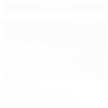
4 400
руб.
от
2 взр. в августе
1 / 47
Аполлинария
Частное домовладение
Сочи, Лоо, Горный воздух, СНТ "Бриз", 131
500м до моря
80км до горнолыжной трассы
Wi-Fi
Кондиционер
Бассейн
Автостоянка
+7 (913) 136-61-11