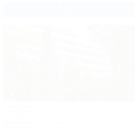
6 400
руб.
от
до 6 взр. в августе
1 / 48
Светлана
Апартаменты
Сочи, Курортный проспект, 75, корпус 1
300м до моря
1,7км до центра
Wi-Fi
Кондиционер
Автостоянка
+7 (952) 857-50-50