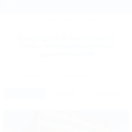
Фильтры и сортировка
Главная
СОЧИ
АНАПА
ГЕЛЕНДЖИК
ТУАПСЕ
ЕЙСК
КР
Регистрация
Санатории и пансионаты
Вход
Сочи с лечением (органы
дыхания) 2026
Дата заезда
Дата выезда
Список
На карте
Отзывы