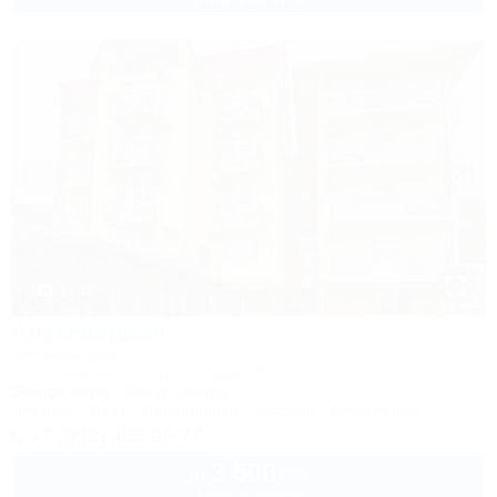
1 / 33
Александрия
Гостевой дом
Сочи, Лазаревское, ул. Победы, 261/4
30м до моря
3км до центра
Питание
Wi-Fi
Кондиционер
Бассейн
Автостоянка
+7 (938) 455-99-77
3 500
руб.
от
2 взр. в августе