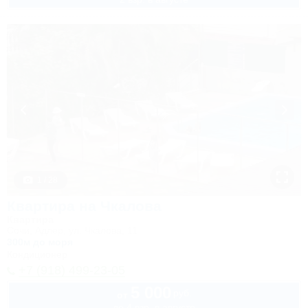
1 / 28
Квартира на Чкалова
Квартира
Сочи, Адлер, ул. Чкалова, 11
300м до моря
Кондиционер
+7 (918) 499-23-05
5 000
руб.
от
до 4 взр. в августе