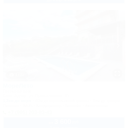
1 / 23
МореЛето
Гостевой дом
Сочи, Адлер, ул. Православная, 31
1,2км до моря
40м до горнолыжной трассы
5км до центра
Питание
Wi-Fi
Кондиционер
Бассейн
Автостоянка
+7 (995) 203-83-43
3 600
руб.
от
2 взр. в августе