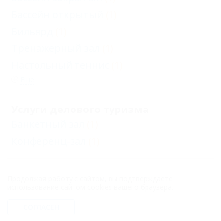
Бассейн открытый
(1)
Бильярд
(1)
Тренажерный зал
(1)
Настольный теннис
(1)
Еще
Услуги делового туризма
Банкетный зал
(1)
Конференц-зал
(1)
Отдых с детьми
Продолжая работу с сайтом, вы подтверждаете
Детский закрытый бассейн
(1)
использование сайтом cookies вашего браузера.
Детский открытый бассейн
(1)
СОГЛАСЕН