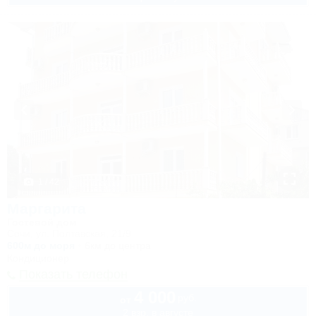
1 / 42
Маргарита
Гостевой дом
Сочи, ул. Полтавская, 21/9
600м до моря
6км до центра
Кондиционер
Показать телефон
4 000
руб.
от
2 взр. в августе