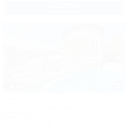
2 200
руб.
от
2 взр. в августе
1 / 25
Континент
Отель
Сочи, Лазаревское, Сочинское шоссе, 4Б
500м до моря
Питание
Wi-Fi
Бассейн
Кондиционер
Автостоянка
+7 (989) 160-08-00