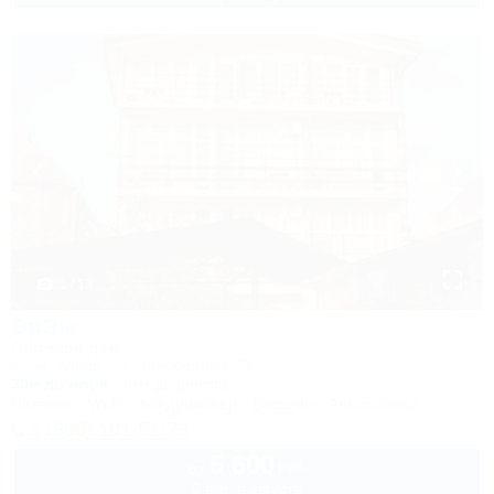
1 / 13
ЭрЭм
Гостевой дом
Сочи, Адлер, ул. Прибрежная, 23
30м до моря
6км до центра
Питание
Wi-Fi
Кондиционер
Бассейн
Автостоянка
8 (800) 101-51-79
5 600
руб.
от
2 взр. в августе