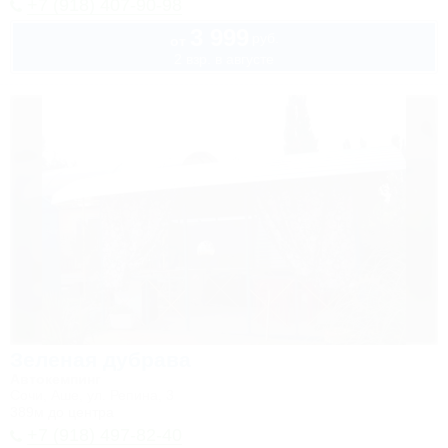
+7 (918) 407-90-98
3 999
руб.
от
2 взр. в августе
Зеленая дубрава
Автокемпинг
Сочи, Аше, ул. Репина, 3
389м до центра
+7 (918) 497-82-40