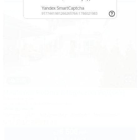
1 / 47
Madisson RoDina (Медиссон РоДина)
Гостевой дом
Сочи, Лоо, ул. Декабристов 158а
350м до моря
Питание
Wi-Fi
Кондиционер
Бассейн
Автостоянка
+7 (917) 208-40-13
5 500
руб.
от
2 взр. в августе