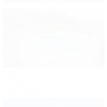
1 / 22
Аида
Гостевой дом
Сочи, Адлер, ул. Православная, 48
1,2км до моря
5км до центра
Питание
Кондиционер
Бассейн
Автостоянка
+7 (918) 303-58-28
3 500
руб.
от
2 взр. в августе