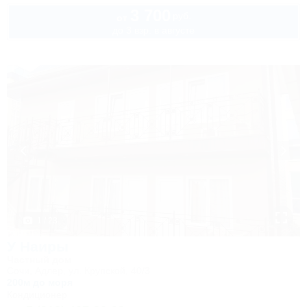
3 700
руб.
от
до 3 взр. в августе
1 / 23
У Наиры
Частный дом
Сочи, Адлер, ул. Крупской, 40/3
200м до моря
Кондиционер