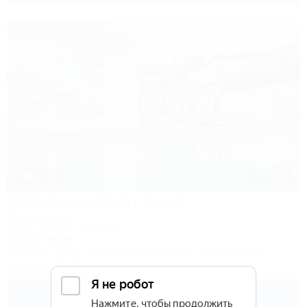
1 / 49
White House (Вайт Хаус)
Гостевой дом
Сочи, Лоо, СНТ Бриз, 64
350м до моря
Питание
Wi-Fi
Кондиционер
Бассейн
Автостоянка
+7 (917) 20-84-013
5 500
руб.
от
2 взр. в августе