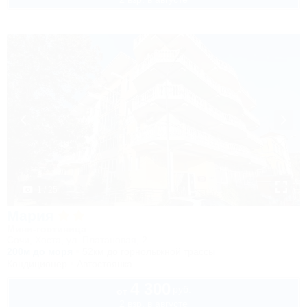
1 / 25
Мария
Мини-гостиница
Сочи, Хоста, ул. Платановая, 2
200м до моря
52км до горнолыжной трассы
Кондиционер
Автостоянка
4 300
руб.
от
2 взр. в августе