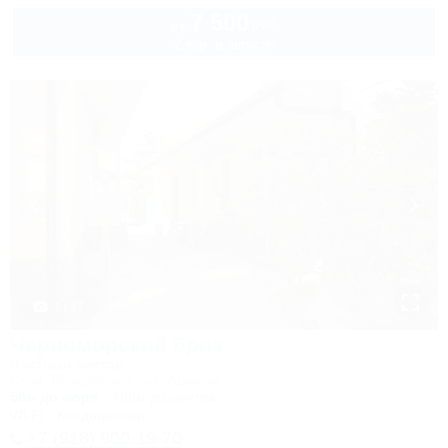
7 500
руб.
от
2 взр. в августе
1 / 37
Черноморский бриз
Частный сектор
Сочи, Лазаревское, ул. Ушакова
50м до моря
789м до центра
Wi-Fi
Кондиционер
+7 (918) 900-19-70