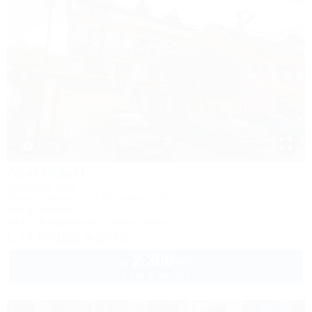
1 / 30
Azat (Азат)
Гостевой дом
Анапа, Джемете, ул. Песчаная, 13б
6км до центра
Wi-Fi
Кондиционер
Автостоянка
+7 (86133) 3-33-85
2 300
руб.
от
2 взр. в августе