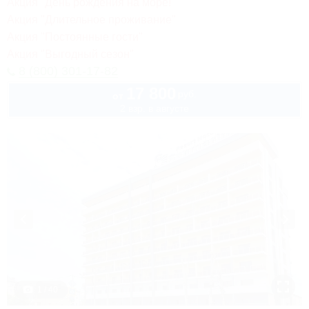
Акция "День рождения на море!"
Акция "Длительное проживание"
Акция "Постоянные гости"
Акция "Выгодный сезон"
8 (800) 301-17-82
17 800
руб.
от
2 взр. в августе
1 / 40