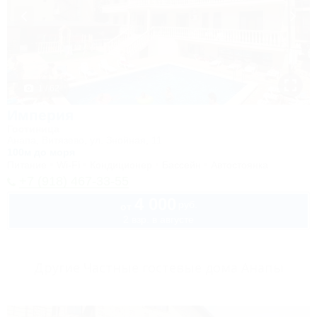
1 / 62
Империя
Гостиница
Анапа, Витязево, ул. Знойная, 11
100м до моря
Питание
Wi-Fi
Кондиционер
Бассейн
Автостоянка
+7 (918) 467-33-55
4 000
руб.
от
2 взр. в августе
Другие Частные гостевые дома Анапы