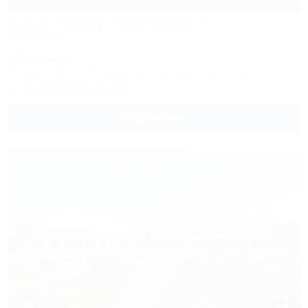
Aurum Family Resort&Spa
Отель&SPA
Анапа, Благовещенская, Прибрежная, 27
100м до моря
Питание
Wi-Fi
Кондиционер
Бассейн
Автостоянка
+7 (86133) 9-79-93
Подробнее
1 / 34