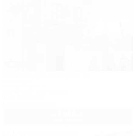
1 / 28
Частный дом на Кирова 30
Частный дом
Анапа, ул. Кирова, 30
350м до моря
1,2км до центра
Wi-Fi
Кондиционер
+7 (988) 319-25-07
1 200
руб.
от
1 взр. в августе