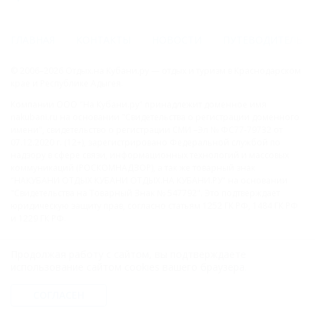
ГЛАВНАЯ
КОНТАКТЫ
НОВОСТИ
ПУТЕВОДИТЕЛЬ
© 2006–2026 Отдых.на Кубани.ру — отдых и туризм в Краснодарском
крае и Республике Адыгея.
Компании ООО "На Кубани.ру" принадлежит доменное имя
nakubani.ru на основании "Свидетельства о регистрации доменного
имени", свидетельство о регистрации СМИ –Эл № ФС77-79732 от
07.12.2020 г. (12+), зарегистрировано Федеральной службой по
надзору в сфере связи, информационных технологий и массовых
коммуникаций (РОСКОМНАДЗОР), а так же товарный знак
"НАКУБАНИ ОТДЫХ КУБАНИ ОТДЫХ.НА КУБАНИ.РУ" на основании
"Свидетельства на Товарный Знак № 547792". Это подтверждает
юридическую защиту прав, согласно статьям 1252 ГК РФ, 1484 ГК РФ
и 1229 ГК РФ.
ООО "На Кубани.ру"
Продолжая работу с сайтом, вы подтверждаете
2312157635
использование сайтом cookies вашего браузера.
1082312013827
Все права защищены.
СОГЛАСЕН
Присоединяйтесь к нам!