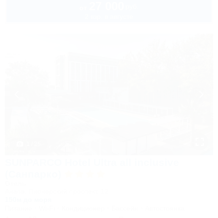
27 000
руб.
от
2 взр. в августе
1 / 25
SUNPARCO Hotel Ultra all inclusive
(Санпарко)
Отель
Анапа, Пионерский проспект, 12
150м до моря
Питание
Wi-Fi
Кондиционер
Бассейн
Автостоянка