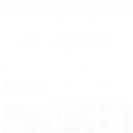
Фильтры и сортировка
Главная
СОЧИ
АНАПА
ГЕЛЕНДЖИК
ТУАПСЕ
ЕЙСК
К
Регистрация
Частные гостевые дома
Вход
Анапы с бассейном 2026
Дата заезда
Дата выезда
Список
На карте
Отзывы