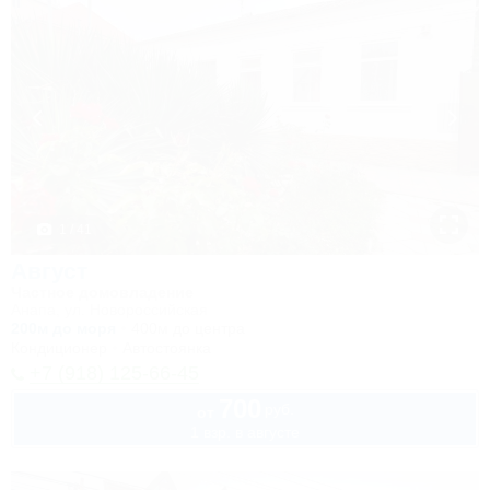
1 / 41
Август
Частное домовладение
Анапа, ул. Новороссийская
200м до моря
400м до центра
Кондиционер
Автостоянка
+7 (918) 125-66-45
700
руб.
от
1 взр. в августе