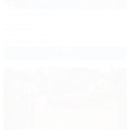
1 / 17
ATLAS (Атлас)
Отель
Анапа, Джемете, ул. Виноградная, 1а
100м до моря
6км до центра
Питание
Wi-Fi
Кондиционер
Бассейн
Автостоянка
+7 (938) 411-50-71
2 800
руб.
от
2 взр. в августе