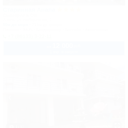
Старинная Анапа
Санаторий & Спа
Анапа, ул. Набережная, 2
50м до моря
715м до центра
Питание
Wi-Fi
Кондиционер
Бассейн
Автостоянка
+7 (86133) 3-22-11
12 000
руб.
от
1 взр. в августе
1 / 37