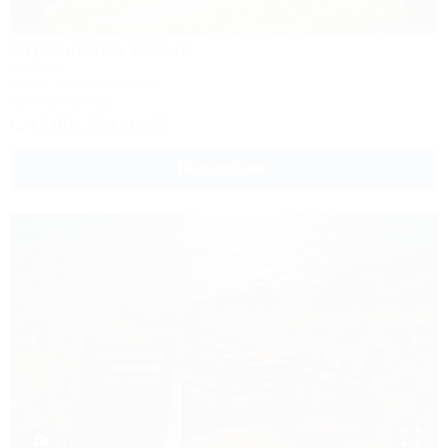
Утришская волна
Кемпинг
Анапа, Большой Утриш
117м до центра
+7 961 854-31-23
Подробнее
1 / 4