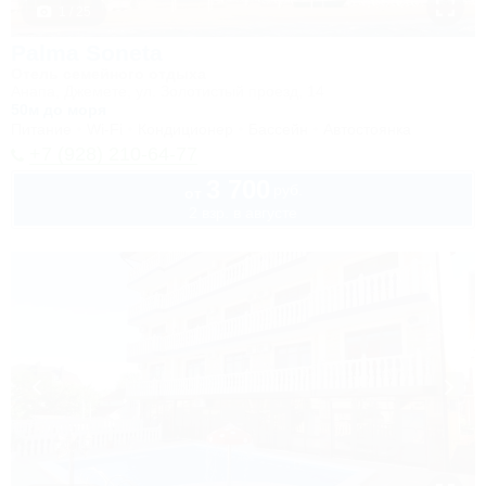
1 / 25
Palma Soneta
Отель семейного отдыха
Анапа, Джемете, ул. Золотистый проезд, 14
50м до моря
Питание
Wi-Fi
Кондиционер
Бассейн
Автостоянка
+7 (928) 210-64-77
3 700
руб.
от
2 взр. в августе