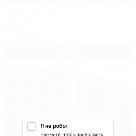
Розовый фонтан
Гостевой дом
Анапа, Джемете, ул. Морская, 18
50м до моря
Wi-Fi
Кондиционер
Автостоянка
+7 (918) 434-33-56
3 500
руб.
от
до 3 взр. в августе
1 / 41