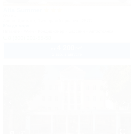
Alfa Summer
Отель
Анапа, Джемете, Пионерский проспект, 257С
50м до моря
Питание
Wi-Fi
Кондиционер
Бассейн
Автостоянка
8 (800) 201-55-58
4 200
руб.
от
2 взр. в августе
1 / 37