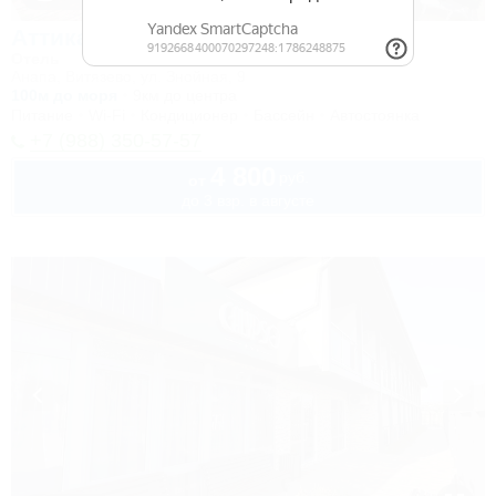
Аттика
Отель
Анапа, Витязево, ул. Знойная, 9
100м до моря
9км до центра
Питание
Wi-Fi
Кондиционер
Бассейн
Автостоянка
+7 (988) 350-57-57
4 800
руб.
от
до 3 взр. в августе