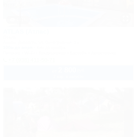
1 / 17
ATLAS (Атлас)
Отель
Анапа, Джемете, ул. Виноградная, 1а
100м до моря
6км до центра
Питание
Wi-Fi
Кондиционер
Бассейн
Автостоянка
+7 (938) 411-50-71
2 800
руб.
от
2 взр. в августе