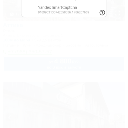
1 / 41
Аттика
Отель
Анапа, Витязево, ул. Знойная, 9
100м до моря
9км до центра
Питание
Wi-Fi
Кондиционер
Бассейн
Автостоянка
+7 (988) 350-57-57
4 800
руб.
от
до 3 взр. в августе