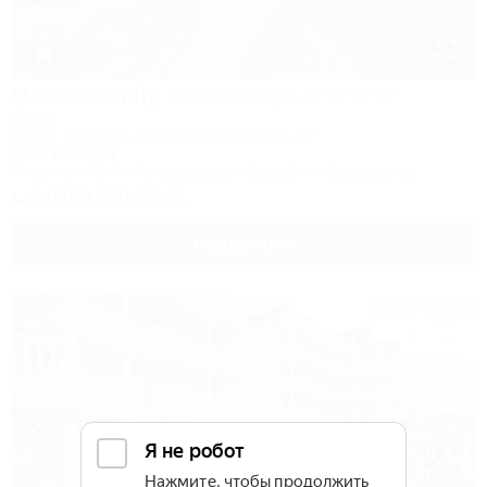
1 / 34
Morea Family Resort&Spa
Отель
Анапа, Джемете, Пионерский проспект, 88
250м до моря
Питание
Wi-Fi
Кондиционер
Бассейн
Автостоянка
8 (800) 350-27-14
Подробнее