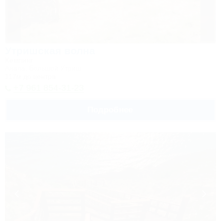
Утришская волна
Кемпинг
Анапа, Большой Утриш
117м до центра
+7 961 854-31-23
Подробнее