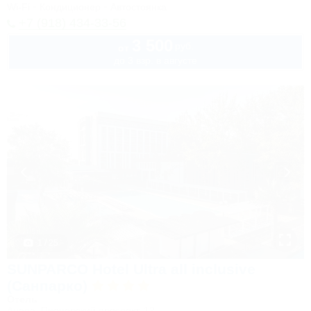
Wi-Fi
Кондиционер
Автостоянка
+7 (918) 434-33-56
3 500
руб.
от
до 3 взр. в августе
1 / 25
SUNPARCO Hotel Ultra all inclusive
(Санпарко)
Отель
Анапа, Пионерский проспект, 12