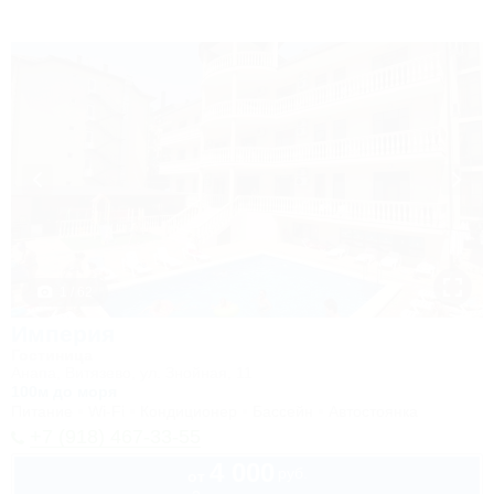
1 / 62
Империя
Гостиница
Анапа, Витязево, ул. Знойная, 11
100м до моря
Питание
Wi-Fi
Кондиционер
Бассейн
Автостоянка
+7 (918) 467-33-55
4 000
руб.
от