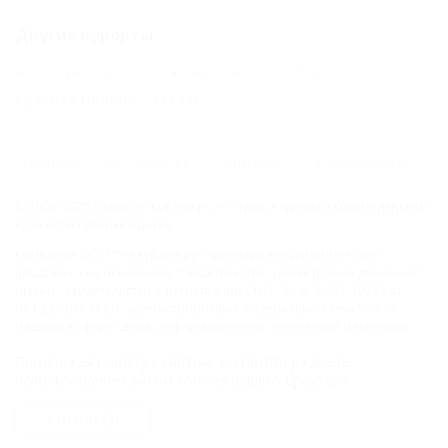
Другие курорты
Агой (Туапсе) - 160 км
Лаго-Наки - 229 км
Красная Поляна - 272 км
ГЛАВНАЯ
КОНТАКТЫ
НОВОСТИ
ПУТЕВОДИТЕЛЬ
© 2006–2026 Отдых.на Кубани.ру — отдых и туризм в Краснодарском
крае и Республике Адыгея.
Компании ООО "На Кубани.ру" принадлежит доменное имя
nakubani.ru на основании "Свидетельства о регистрации доменного
имени", свидетельство о регистрации СМИ –Эл № ФС77-79732 от
07.12.2020 г. (12+), зарегистрировано Федеральной службой по
надзору в сфере связи, информационных технологий и массовых
коммуникаций (РОСКОМНАДЗОР), а так же товарный знак
Продолжая работу с сайтом, вы подтверждаете
"НАКУБАНИ ОТДЫХ КУБАНИ ОТДЫХ.НА КУБАНИ.РУ" на основании
использование сайтом cookies вашего браузера.
"Свидетельства на Товарный Знак № 547792". Это подтверждает
юридическую защиту прав, согласно статьям 1252 ГК РФ, 1484 ГК РФ
и 1229 ГК РФ.
СОГЛАСЕН