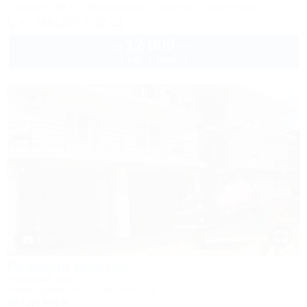
Питание
Wi-Fi
Кондиционер
Бассейн
Автостоянка
+7 (86133) 3-22-11
12 000
руб.
от
1 взр. в августе
1 / 37
Розовый фонтан
Гостевой дом
Анапа, Джемете, ул. Морская, 18
50м до моря