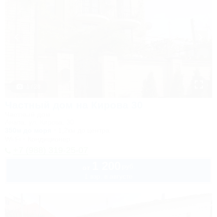
1 / 28
Частный дом на Кирова 30
Частный дом
Анапа, ул. Кирова, 30
350м до моря
1,2км до центра
Wi-Fi
Кондиционер
+7 (988) 319-25-07
1 200
руб.
от
1 взр. в августе