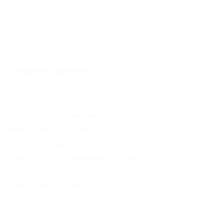
Бронирование с подтверждением от
отеля
(3)
Бронирование только по телефону
(5)
Соседние курорты
Мысхако (Новороссийск) - 52 км
Сенной (Темрюкский Район) - 65 км
Кабардинка (Геленджик) - 71 км
Малый Утриш (Анапа) - 78 км
Кучугуры (Темрюкский Район) - 80 км
Голубая бухта (Геленджик) - 85 км
Тамань (Темрюкский Район) - 86 км
ГЕЛЕНДЖИК - 87 км
Веселовка (Темрюкский Район) - 90 км
Дивноморское (Геленджик) - 97 км