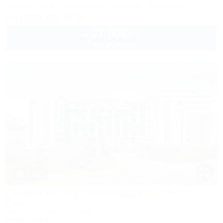
Питание
Wi-Fi
Кондиционер
Бассейн
Автостоянка
8 (800) 201-76-36
27 000
руб.
от
2 взр. в августе
1 / 93
Corudo Family Resort&Spa
Отель
Анапа, Витязево, ул. Скифская, 20
50м до моря