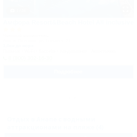
1 / 28
Амфора Resort&Beach Hotel All inclusive
Частный мини-отель
Анапа, Витязево, ул. Горького, 27
1,0км до моря
Питание
Wi-Fi
Бассейн
Кондиционер
Автостоянка
8 (800) 302-16-30
Подробнее
Еще
Отдых в Анапе с водными
аттракционами на пляже (4)