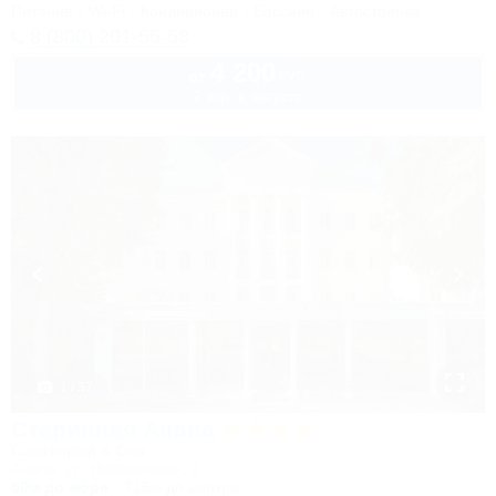
Питание
Wi-Fi
Кондиционер
Бассейн
Автостоянка
8 (800) 201-55-58
4 200
руб.
от
2 взр. в августе
1 / 37
Старинная Анапа
Санаторий & Спа
Анапа, ул. Набережная, 2
50м до моря
715м до центра