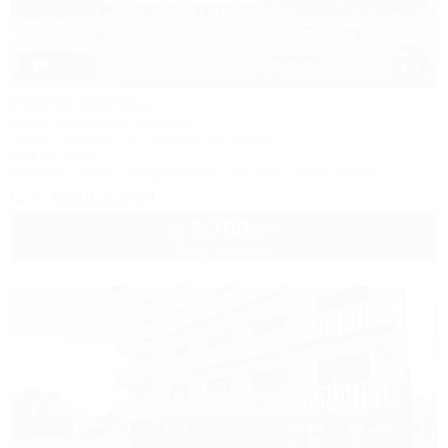
1 / 25
Palma Soneta
Отель семейного отдыха
Анапа, Джемете, ул. Золотистый проезд, 14
50м до моря
Питание
Wi-Fi
Кондиционер
Бассейн
Автостоянка
+7 (928) 210-64-77
3 700
руб.
от
2 взр. в августе