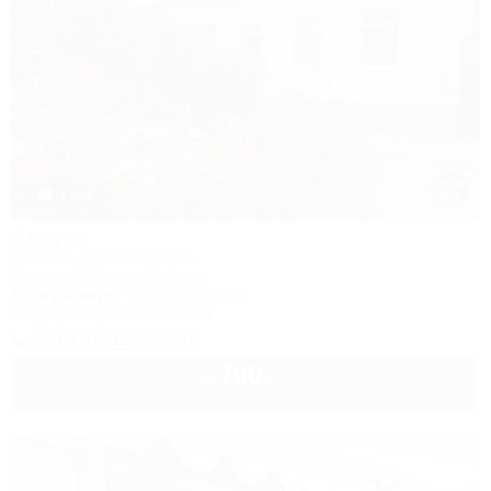
1 / 41
Август
Частное домовладение
Анапа, ул. Новороссийская
200м до моря
400м до центра
Кондиционер
Автостоянка
+7 (918) 125-66-45
700
руб.
от
1 взр. в августе