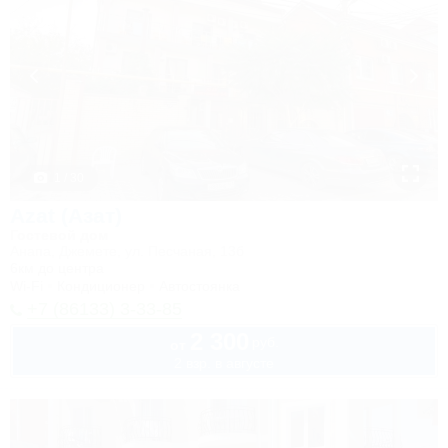
1 / 30
Azat (Азат)
Гостевой дом
Анапа, Джемете, ул. Песчаная, 13б
6км до центра
Wi-Fi
Кондиционер
Автостоянка
+7 (86133) 3-33-85
2 300
руб.
от
2 взр. в августе