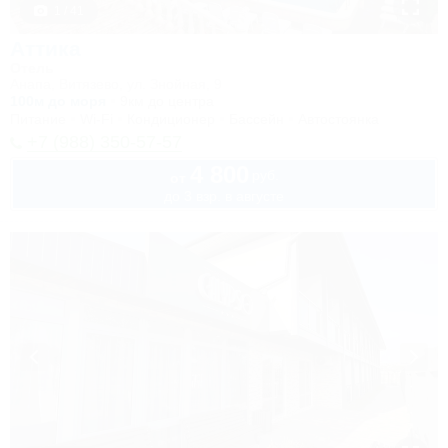
1 / 41
Аттика
Отель
Анапа, Витязево, ул. Знойная, 9
100м до моря
9км до центра
Питание
Wi-Fi
Кондиционер
Бассейн
Автостоянка
+7 (988) 350-57-57
4 800
руб.
от
до 3 взр. в августе