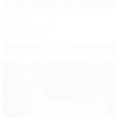
1 / 17
ATLAS (Атлас)
Отель
Анапа, Джемете, ул. Виноградная, 1а
100м до моря
6км до центра
Питание
Wi-Fi
Кондиционер
Бассейн
Автостоянка
+7 (938) 411-50-71
2 800
руб.
от
2 взр. в августе