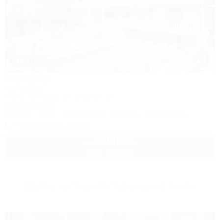
1 / 62
Империя
Гостиница
Анапа, Витязево, ул. Знойная, 11
100м до моря
Питание
Wi-Fi
Кондиционер
Бассейн
Автостоянка
+7 (918) 467-33-55
4 000
руб.
от
2 взр. в августе
Другие Частные гостевые дома Анапы