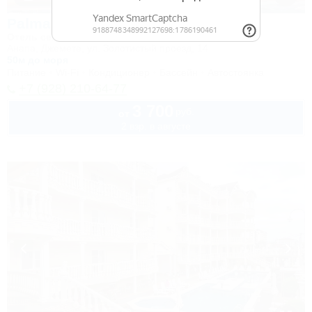
Palma Soneta
Отель семейного отдыха
Анапа, Джемете, ул. Золотистый проезд, 14
50м до моря
Питание
Wi-Fi
Кондиционер
Бассейн
Автостоянка
+7 (928) 210-64-77
3 700
руб.
от
2 взр. в августе