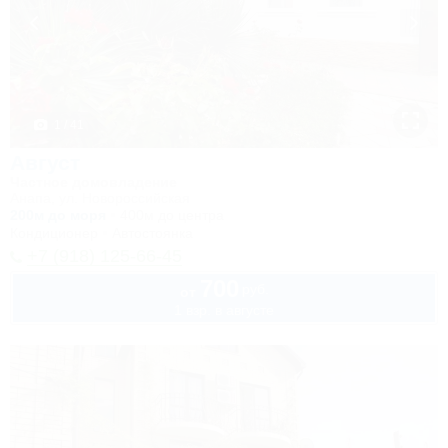
1 / 41
Август
Частное домовладение
Анапа, ул. Новороссийская
200м до моря
400м до центра
Кондиционер
Автостоянка
+7 (918) 125-66-45
700
руб.
от
1 взр. в августе