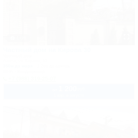
1 / 28
Частный дом на Кирова 30
Частный дом
Анапа, ул. Кирова, 30
350м до моря
1,2км до центра
Wi-Fi
Кондиционер
+7 (988) 319-25-07
1 200
руб.
от
1 взр. в августе