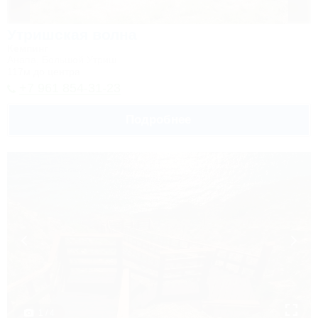
Утришская волна
Кемпинг
Анапа, Большой Утриш
117м до центра
+7 961 854-31-23
Подробнее
1 / 4