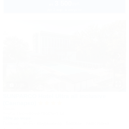
3 500
руб.
от
до 3 взр. в августе
1 / 25
SUNPARCO Hotel Ultra all inclusive
(Санпарко)
Отель
Анапа, Пионерский проспект, 12
150м до моря
Питание
Wi-Fi
Кондиционер
Бассейн
Автостоянка