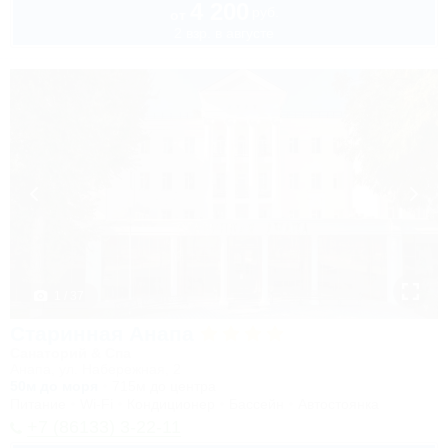
4 200
руб.
от
2 взр. в августе
1 / 37
Старинная Анапа
Санаторий & Спа
Анапа, ул. Набережная, 2
50м до моря
715м до центра
Питание
Wi-Fi
Кондиционер
Бассейн
Автостоянка
+7 (86133) 3-22-11