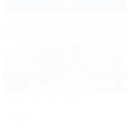
27 000
руб.
от
2 взр. в августе
1 / 93
Corudo Family Resort&Spa
Отель
Анапа, Витязево, ул. Скифская, 20
50м до моря
Питание
Wi-Fi
Бассейн
Кондиционер
Автостоянка
8 (800) 350-57-14