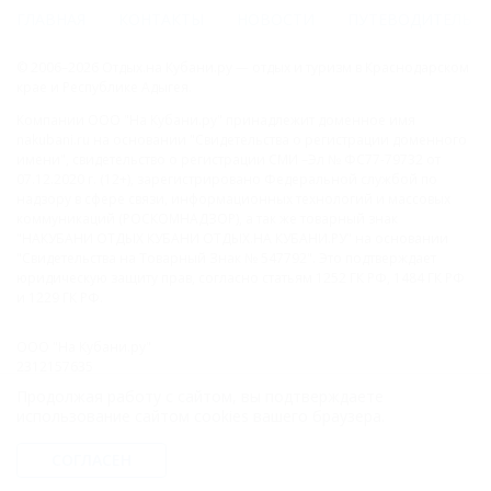
ГЛАВНАЯ
КОНТАКТЫ
НОВОСТИ
ПУТЕВОДИТЕЛЬ
© 2006–2026 Отдых.на Кубани.ру — отдых и туризм в Краснодарском
крае и Республике Адыгея.
Компании ООО "На Кубани.ру" принадлежит доменное имя
nakubani.ru на основании "Свидетельства о регистрации доменного
имени", свидетельство о регистрации СМИ –Эл № ФС77-79732 от
07.12.2020 г. (12+), зарегистрировано Федеральной службой по
надзору в сфере связи, информационных технологий и массовых
коммуникаций (РОСКОМНАДЗОР), а так же товарный знак
"НАКУБАНИ ОТДЫХ КУБАНИ ОТДЫХ.НА КУБАНИ.РУ" на основании
"Свидетельства на Товарный Знак № 547792". Это подтверждает
юридическую защиту прав, согласно статьям 1252 ГК РФ, 1484 ГК РФ
и 1229 ГК РФ.
ООО "На Кубани.ру"
2312157635
1082312013827
Продолжая работу с сайтом, вы подтверждаете
Все права защищены.
использование сайтом cookies вашего браузера.
Присоединяйтесь к нам!
СОГЛАСЕН