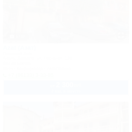
1 / 30
Azat (Азат)
Гостевой дом
Анапа, Джемете, ул. Песчаная, 13б
6км до центра
Wi-Fi
Кондиционер
Автостоянка
+7 (86133) 3-33-85
2 300
руб.
от
2 взр. в августе