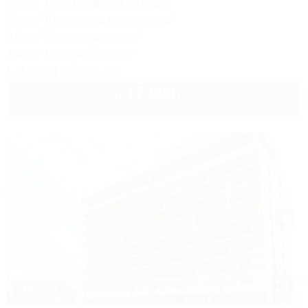
Акция "День рождения на море!"
Акция "Длительное проживание"
Акция "Постоянные гости"
Акция "Выгодный сезон"
8 (800) 301-17-82
17 800
руб.
от
2 взр. в августе
1 / 40