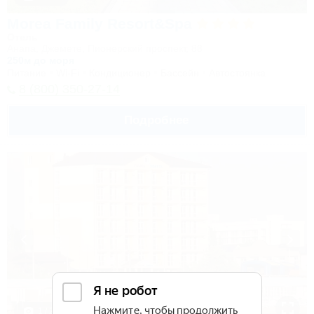
Morea Family Resort&Spa
Отель
Анапа, Джемете, Пионерский проспект, 88
250м до моря
Питание
Wi-Fi
Кондиционер
Бассейн
Автостоянка
8 (800) 350-27-14
Подробнее
1 / 25