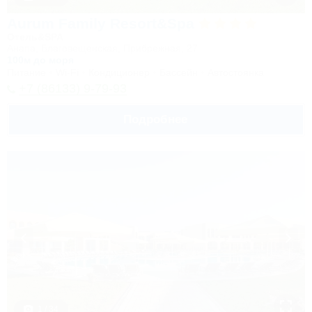
Aurum Family Resort&Spa
Отель&SPA
Анапа, Благовещенская, Прибрежная, 27
100м до моря
Питание
Wi-Fi
Кондиционер
Бассейн
Автостоянка
+7 (86133) 9-79-93
Подробнее
1 / 34