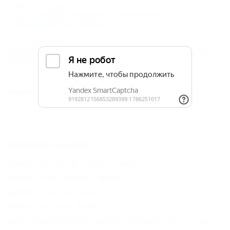
Адрес в Интернете:
https://otdih.nakubani.ru/chastnoe-
domovladenie-repina/
Почтовый адрес:
Краснодарский край, г. Сочи, Лазаревский
район, п. Аше, ул. Репина, 9/2
ВНИМАНИЕ!
Вся информация предоставлена объектом. Редакция портала
не несёт ответственность за достоверность представленных данных.
Соседние курорты
Лоо (Сочи) - 53 км
СОЧИ - 79 км
Лермонтово (Туапсе) - 88 км
Джубга (Туапсе) - 94 км
Кудепста (Сочи) - 96 км
Мацеста (Сочи) - 96 км
Бухта Инал (Туапсе) - 108 км
Адлер (Сочи) - 111 км