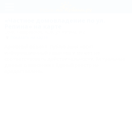
Регистрация
«Частное домовладение по ул.
Репина» на карте
Вход
Сочи, Лазаревское, Аше, ул. Репина, 9/2
Показать на карте
Частное
Архивный объект, публикация носит
домовладение
информационный характер и может не
соответствовать действительности. Актуальные
по ул. Репина
данные о внесении в Единый реестр не
предоставлены.
Цены
Номера
Эконом (с
удобствами
на этаже)
Стандарт (с