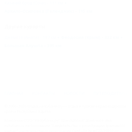
Казачий брод (Сочи) - 111 км
Архипо-Осиповка (Геленджик) - 115 км
Другие курорты
Джемете (Анапа) - 187 км
Феодосия (Крым) - 332 км
Большая Алушта - 395 км
ГЛАВНАЯ
КОНТАКТЫ
НОВОСТИ
ПУТЕВОДИТЕЛЬ
© 2006–2026 Отдых.на Кубани.ру — отдых и туризм в Краснодарском
крае и Республике Адыгея.
Компании ООО "На Кубани.ру" принадлежит доменное имя
nakubani.ru на основании "Свидетельства о регистрации доменного
имени", свидетельство о регистрации СМИ –Эл № ФС77-79732 от