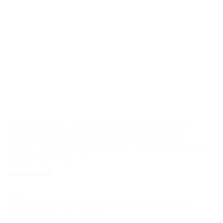
удобствами)
Карта
Отзывы
Посмотреть на Яндекс.Картах
К сожалению, «Частное домовладение по ул.
Репина» находится в архиве, и мы не можем
гарантировать актуальность информации.
Объектом не предоставлены данные о внесении в
Единый реестр.
Контакты
Адрес:
Сочи, Лазаревское, Аше, ул. Репина, 9/2
Показать на карте