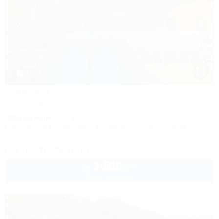
1 / 51
9-Авеню
Гостевой дом
Сочи, Лоо, ул. Енисейская, 9
400м до моря
5км до центра
Питание
Wi-Fi
Бассейн
Кондиционер
Автостоянка
1 спецпредложение
+7 (917) 208-40-13
3 500
руб.
от
2 взр. в августе