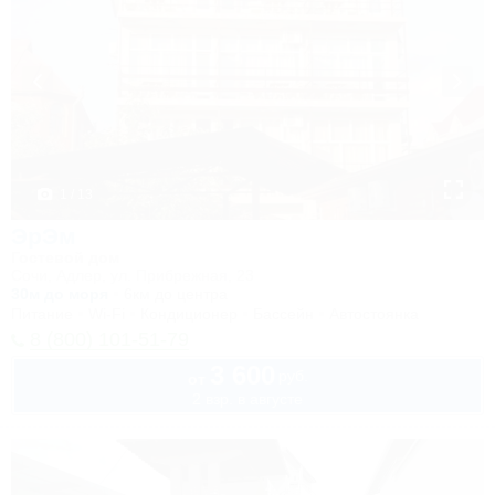
1 / 13
ЭрЭм
Гостевой дом
Сочи, Адлер, ул. Прибрежная, 23
30м до моря
6км до центра
Питание
Wi-Fi
Кондиционер
Бассейн
Автостоянка
8 (800) 101-51-79
3 600
руб.
от
2 взр. в августе