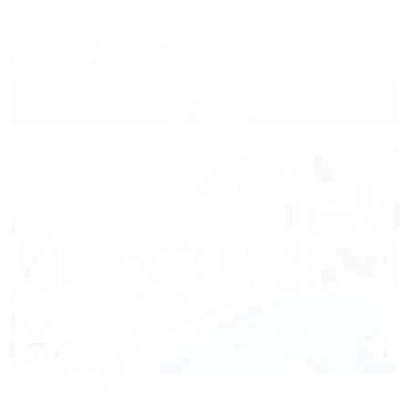
Сочи, Лазаревское, ул. Одоевского, 29/2
500м до моря
Питание
Wi-Fi
Бассейн
Кондиционер
Автостоянка
+7 (918) 600-72-99
2 200
руб.
от
2 взр. в августе
1 / 25
Континент
Отель