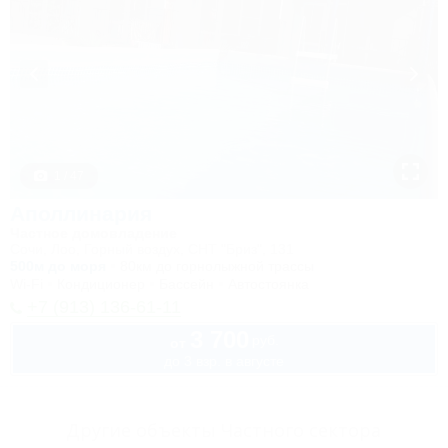
1 / 47
Аполлинария
Частное домовладение
Сочи, Лоо, Горный воздух, СНТ "Бриз", 131
500м до моря
80км до горнолыжной трассы
Wi-Fi
Кондиционер
Бассейн
Автостоянка
+7 (913) 136-61-11
3 700
руб.
от
до 3 взр. в августе
Другие объекты Частного сектора