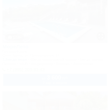
1 / 23
МореЛето
Гостевой дом
Сочи, Адлер, ул. Православная, 31
1,2км до моря
40м до горнолыжной трассы
5км до центра
Питание
Wi-Fi
Кондиционер
Бассейн
Автостоянка
+7 (995) 203-83-43
3 600
руб.
от
2 взр. в августе