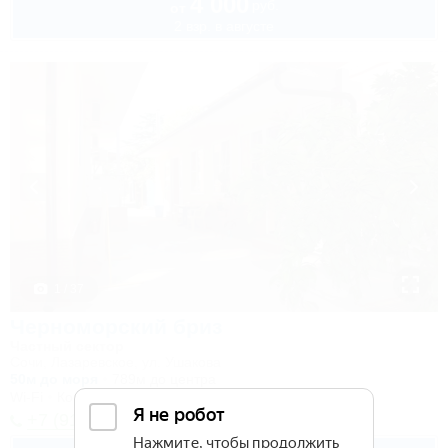
4 000
руб.
от
2 взр. в августе
1 / 37
Черноморский бриз
Частный сектор
Сочи, Лазаревское, ул. Ушакова
50м до моря
789м до центра
Wi-Fi
Кондиционер
+7 (918) 900-19-70