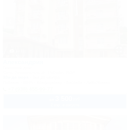
1 / 33
Александрия
Гостевой дом
Сочи, Лазаревское, ул. Победы, 261/4
30м до моря
3км до центра
Питание
Wi-Fi
Кондиционер
Бассейн
Автостоянка
+7 (938) 455-99-77
3 500
руб.
от
2 взр. в августе