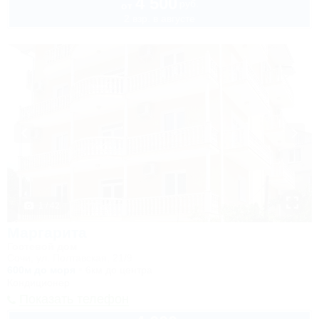
4 500
руб.
от
2 взр. в августе
1 / 42
Маргарита
Гостевой дом
Сочи, ул. Полтавская, 21/9
600м до моря
6км до центра
Кондиционер
Показать телефон