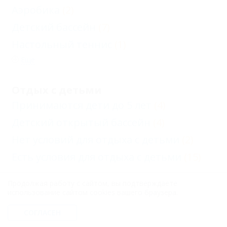
Аэробика
(2)
Детский бассейн
(7)
Настольный теннис
(1)
Еще
Отдых с детьми
Принимаются дети до 5 лет
(4)
Детский открытый бассейн
(4)
Нет условий для отдыха с детьми
(2)
Есть условия для отдыха с детьми
(15)
Продолжая работу с сайтом, вы подтверждаете
Услуги
использование сайтом cookies вашего браузера.
Аптека рядом
(9)
СОГЛАСЕН
Авиа и ж/д кассы
(2)