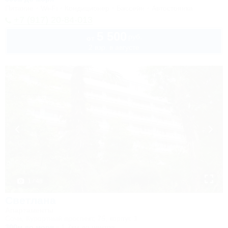
Питание
Wi-Fi
Кондиционер
Бассейн
Автостоянка
+7 (917) 20-84-013
5 500
руб.
от
2 взр. в августе
1 / 48
Светлана
Апартаменты
Сочи, Курортный проспект, 75, корпус 1
300м до моря
1,7км до центра