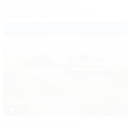
Сочи, Лоо, Атарбеково, ул. Таганрогская, 4/3
10м до моря
5км до центра
Питание
Кондиционер
Бассейн
Автостоянка
8 (800) 333-78-33
4 400
руб.
от
1 взр. в августе
1 / 56
La Terrassa (Ла Терраса)
Бутик-отель