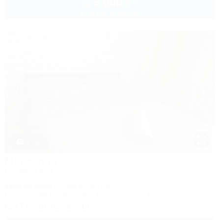
5 000
руб.
от
до 4 взр. в августе
1 / 17
Марианна
Гостевой дом
Сочи, Лоо, ул. Солнечная, 8
150м до моря
2,0км до центра
Питание
Wi-Fi
Бассейн
Кондиционер
Автостоянка
+7 (918) 107-93-43