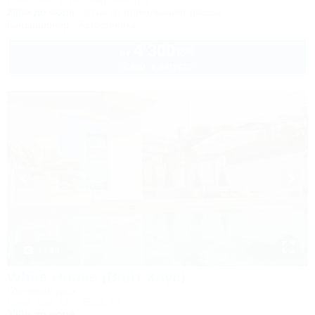
Сочи, Хоста, ул. Платановая, 2
200м до моря
52км до горнолыжной трассы
Кондиционер
Автостоянка
4 300
руб.
от
2 взр. в августе
1 / 49
White House (Вайт Хаус)
Гостевой дом
Сочи, Лоо, СНТ Бриз, 64
350м до моря