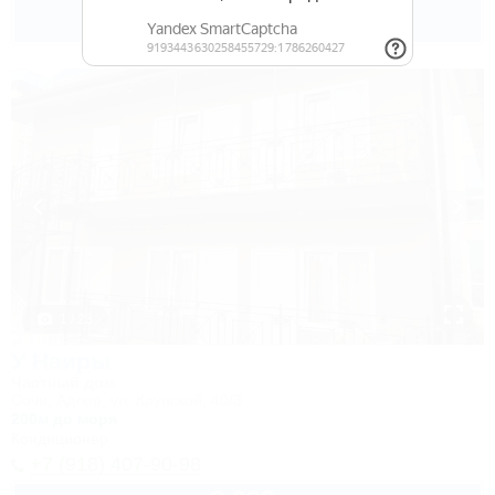
4 400
руб.
от
2 взр. в августе
1 / 23
У Наиры
Частный дом
Сочи, Адлер, ул. Крупской, 40/3
200м до моря
Кондиционер
+7 (918) 407-90-98