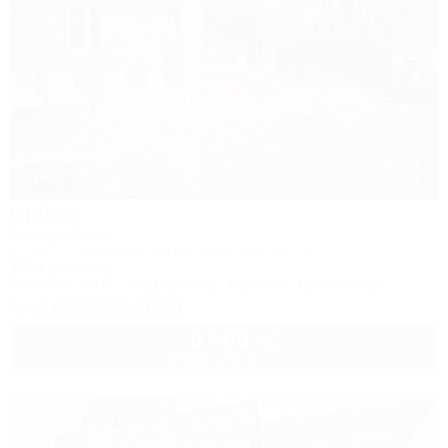
1 / 40
Ирбис
Гостевой дом
Сочи, Лоо, Горный воздух, ул. Пейзажная, 16
350м до моря
Питание
Wi-Fi
Кондиционер
Бассейн
Автостоянка
+7 (917) 208-40-13
6 500
руб.
от
2 взр. в августе