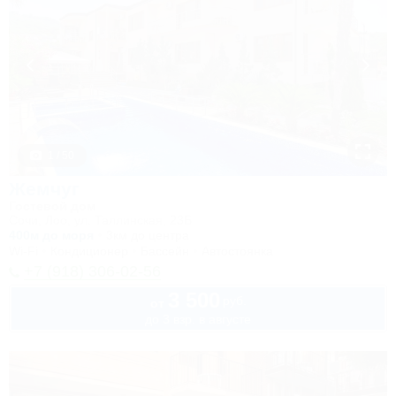
1 / 50
Жемчуг
Гостевой дом
Сочи, Лоо, ул. Таллинская, 23Б
400м до моря
3км до центра
Wi-Fi
Кондиционер
Бассейн
Автостоянка
+7 (918) 306-02-56
3 500
руб.
от
до 3 взр. в августе