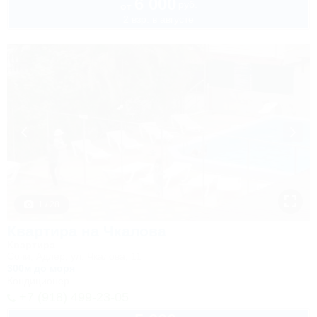
6 000
руб.
от
2 взр. в августе
1 / 28
Квартира на Чкалова
Квартира
Сочи, Адлер, ул. Чкалова, 11
300м до моря
Кондиционер
+7 (918) 499-23-05