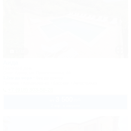
1 / 22
Аида
Гостевой дом
Сочи, Адлер, ул. Православная, 48
1,2км до моря
5км до центра
Питание
Кондиционер
Бассейн
Автостоянка
+7 (918) 303-58-28
3 500
руб.
от
2 взр. в августе