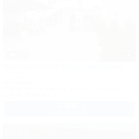
1 / 47
Madisson RoDina (Медиссон РоДина)
Гостевой дом
Сочи, Лоо, ул. Декабристов 158а
350м до моря
Питание
Wi-Fi
Кондиционер
Бассейн
Автостоянка
+7 (917) 208-40-13
5 500
руб.
от
2 взр. в августе