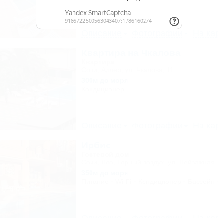
19 отзывов
Описание
Фотографии
На ка
Квартира на Чкалова
Квартира
Сочи, Адлер, ул. Чкалова, 11
300м до моря
Кондиционер
Описание
Фотографии
На ка
Ирбис
Гостевой дом
Сочи, Лоо, Горный воздух, ул. Пейзажная,
350м до моря
Питание
Wi-Fi
Кондиционер
Бассейн