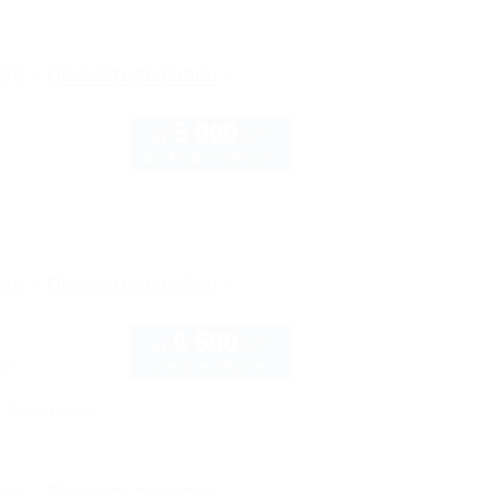
рте
Показать телефон
5 000
руб.
от
до 4 взр. в августе
рте
Показать телефон
6 500
руб.
от
2 взр. в августе
 16
Автостоянка