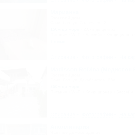
Описание
Фотографии
На ка
Марианна
Гостевой дом
Сочи, Лоо, ул. Солнечная, 8
150м до моря
2,0км до центра
Питание
Wi-Fi
Бассейн
Кондиционер
1 отзыв
Описание
Фотографии
На ка
Madisson RoDina (Медиссон 
Гостевой дом
Сочи, Лоо, ул. Декабристов 158а
350м до моря
Питание
Wi-Fi
Кондиционер
Бассейн
Описание
Фотографии
На ка
Аполлинария
Частное домовладение