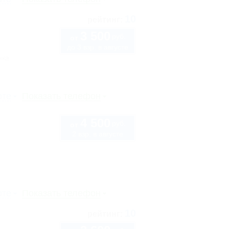
10
рейтинг:
3 500
руб.
от
до 3 взр. в августе
нка
рте
Показать телефон
4 500
руб.
от
2 взр. в августе
рте
Показать телефон
10
рейтинг: