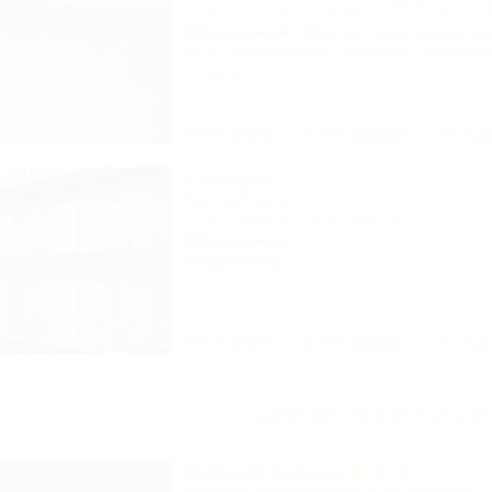
Сочи, Лоо, Горный воздух, СНТ "Бриз", 13
500м до моря
80км до горнолыжной тр
Wi-Fi
Кондиционер
Бассейн
Автостоя
7 отзывов
Описание
Фотографии
На ка
У Наиры
Частный дом
Сочи, Адлер, ул. Крупской, 40/3
200м до моря
Кондиционер
Описание
Фотографии
На ка
Другие объекты Со
Горный воздух