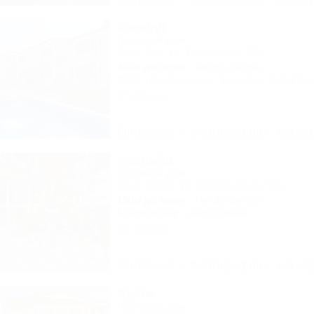
Жемчуг
Гостевой дом
Сочи, Лоо, ул. Таллинская, 23Б
400м до моря
3км до центра
Wi-Fi
Кондиционер
Бассейн
Автостоя
37 отзывов
Описание
Фотографии
На ка
Усадьба
Гостевой дом
Сочи, Адлер, ул. Просвещения, 50а
150м до моря
7км до центра
Кондиционер
Автостоянка
18 отзывов
Описание
Фотографии
На ка
ЭрЭм
Гостевой дом