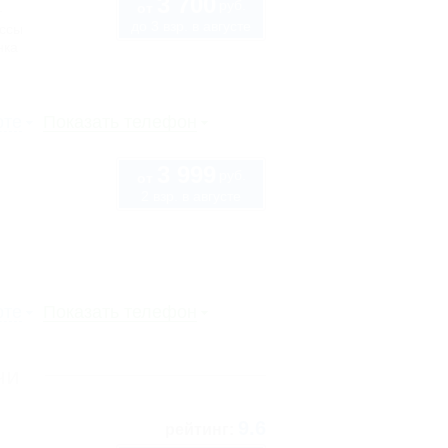
3 700
руб.
1
от
до 3 взр. в августе
ассы
нка
рте
Показать телефон
3 999
руб.
от
2 взр. в августе
рте
Показать телефон
чи
9.6
рейтинг: