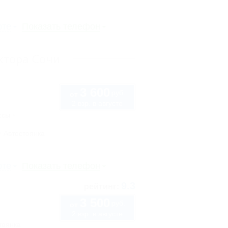
рте
Показать телефон
ктора Сочи
3 600
руб.
от
2 взр. в августе
ссы
Автостоянка
рте
Показать телефон
9.3
рейтинг:
3 500
руб.
от
2 взр. в августе
тоянка