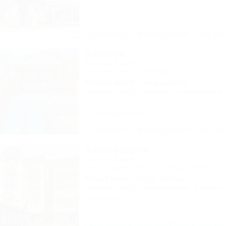
1 отзыв
Описание
Фотографии
На ка
9-Авеню
Гостевой дом
Сочи, Лоо, ул. Енисейская, 9
400м до моря
5км до центра
Питание
Wi-Fi
Бассейн
Кондиционер
43 отзыва
1 спецпредложение
Описание
Фотографии
На ка
Александрия
Гостевой дом
Сочи, Лазаревское, ул. Победы, 261/4
30м до моря
3км до центра
Питание
Wi-Fi
Кондиционер
Бассейн
24 отзыва
Описание
Фотографии
На ка