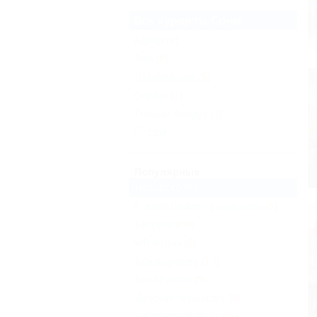
Все курорты Сочи
Адлер
(9)
Лоо
(8)
Лазаревское
(5)
Сириус
(3)
Горный Воздух
(3)
Еще
Популярные
Недорого
(9)
С животными - разрешено
(6)
Бассейн
(10)
VIP отдых
(2)
Кондиционер
(17)
Возле моря
(5)
Детская площадка
(5)
Бесплатный Wi-Fi
(15)