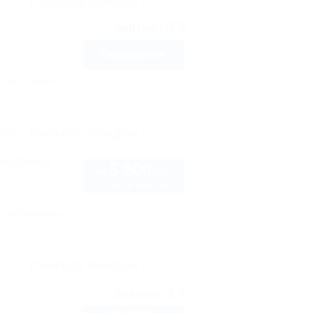
рте
Показать телефон
9.5
рейтинг:
Подробнее
Автостоянка
рте
Показать телефон
РоДина)
5 500
руб.
от
2 взр. в августе
Автостоянка
рте
Показать телефон
9.7
рейтинг: