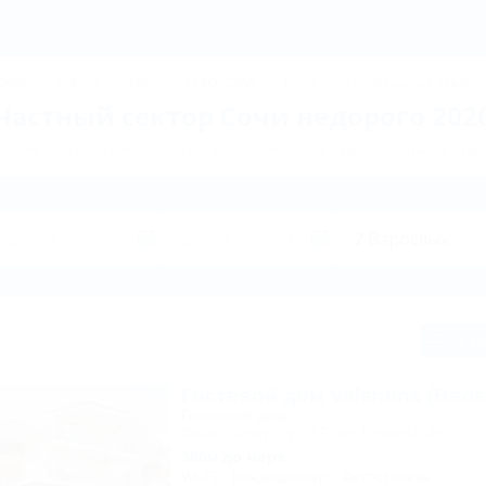
СОЧИ: Частный сектор в Сочи недорого. Отдых в Сочи 2026 - дешё
ДЖИК
ТУАПСЕ
Ейск
КРАСНОДАР
Крым
Горнолыжные курорт
Частный сектор Сочи недорого 202
ание частного сектора по направлению Сочи. Куда поехать на отды
Сп
Гостевой дом Valentina (Вале
Гостевой дом
Сочи, Сириус, ул. 65 лет Победы, 49
300м до моря
Wi-Fi
Кондиционер
Автостоянка