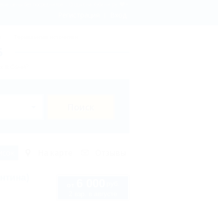
вые цены без посредников. - Отдых.на Кубани.ру
Регистрация
Вход
ы
Термальные источники
6
х в Сочи?
Поиск
исок
На карте
Отзывы
нтина)
6 000
руб.
от
2 взр. в августе