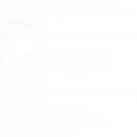
Сочи, Адлер, ул. Прибрежная, 23
30м до моря
6км до центра
Питание
Wi-Fi
Кондиционер
Бассейн
2 отзыва
Описание
Фотографии
На ка
Черноморский бриз
Частный сектор
Сочи, Лазаревское, ул. Ушакова
50м до моря
789м до центра
Wi-Fi
Кондиционер
Описание
Фотографии
На ка
Маргарита
Гостевой дом
Сочи, ул. Полтавская, 21/9
600м до моря
6км до центра
Кондиционер