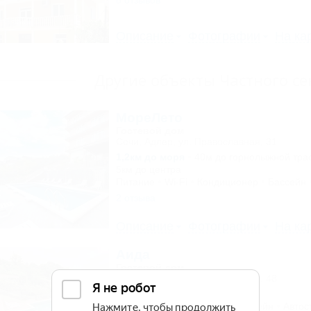
8 отзывов
Описание
Фотографии
На ка
Другие объекты Частного се
МореЛето
Гостевой дом
Сочи, Адлер, ул. Православная, 31
1,2км до моря
40м до горнолыжной тра
5км до центра
Питание
Wi-Fi
Кондиционер
Бассейн
2 отзыва
Описание
Фотографии
На ка
Аида
Гостевой дом
Сочи, Адлер, ул. Православная, 48
1,2км до моря
5км до центра
Питание
Кондиционер
Бассейн
Автос