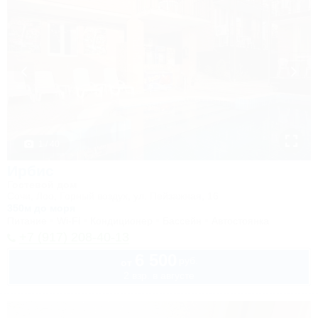
1 / 40
Ирбис
Гостевой дом
Сочи, Лоо, Горный воздух, ул. Пейзажная, 16
350м до моря
Питание
Wi-Fi
Кондиционер
Бассейн
Автостоянка
+7 (917) 208-40-13
6 500
руб.
от
2 взр. в августе