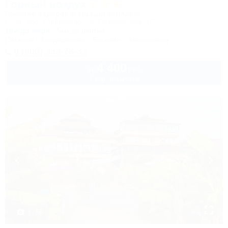
Горный воздух
Лечебно-оздоровительный комплекс
Сочи, Лоо, Атарбеково, ул. Таганрогская, 4/3
10м до моря
5км до центра
Питание
Кондиционер
Бассейн
Автостоянка
8 (800) 333-78-33
4 400
руб.
от
1 взр. в августе
1 / 56