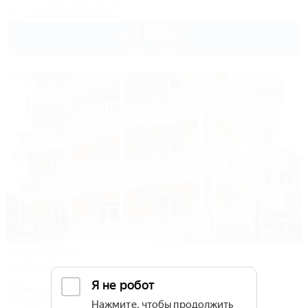
+7 (938) 455-99-77
3 500
руб.
от
2 взр. в августе
1 / 42
Маргарита
Гостевой дом
Сочи, ул. Полтавская, 21/9
600м до моря
6км до центра
Кондиционер