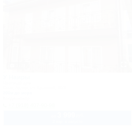
1 / 23
У Наиры
Частный дом
Сочи, Адлер, ул. Крупской, 40/3
200м до моря
Кондиционер
+7 (918) 407-90-98
3 999
руб.
от
2 взр. в августе