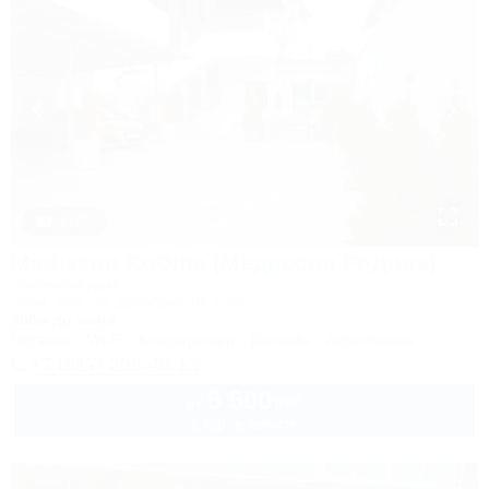
1 / 47
Madisson RoDina (Медиссон РоДина)
Гостевой дом
Сочи, Лоо, ул. Декабристов 158а
350м до моря
Питание
Wi-Fi
Кондиционер
Бассейн
Автостоянка
+7 (917) 208-40-13
5 500
руб.
от
2 взр. в августе