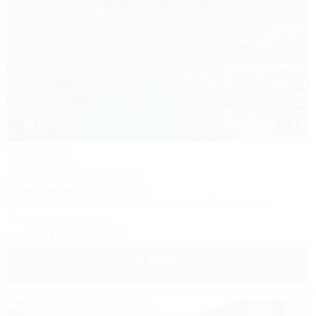
1 / 51
9-Авеню
Гостевой дом
Сочи, Лоо, ул. Енисейская, 9
400м до моря
5км до центра
Питание
Wi-Fi
Бассейн
Кондиционер
Автостоянка
1 спецпредложение
+7 (917) 208-40-13
3 500
руб.
от
2 взр. в августе