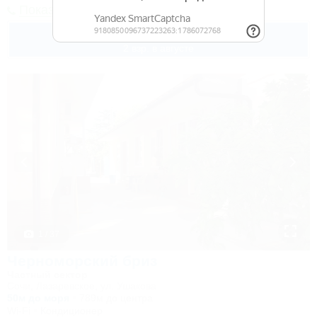
Показать телефон
4 000
руб.
от
2 взр. в августе
1 / 37
Черноморский бриз
Частный сектор
Сочи, Лазаревское, ул. Ушакова
50м до моря
789м до центра
Wi-Fi
Кондиционер