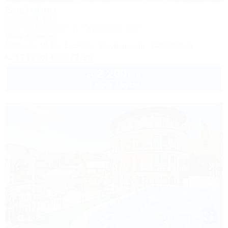
Виктория
Гостевой дом
Сочи, Лазаревское, ул. Одоевского, 29/2
500м до моря
Питание
Wi-Fi
Бассейн
Кондиционер
Автостоянка
+7 (918) 600-72-99
2 200
руб.
от
2 взр. в августе
1 / 25