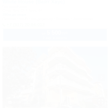
White House (Вайт Хаус)
Гостевой дом
Сочи, Лоо, СНТ Бриз, 64
350м до моря
Питание
Wi-Fi
Кондиционер
Бассейн
Автостоянка
+7 (917) 20-84-013
5 500
руб.
от
2 взр. в августе
1 / 25