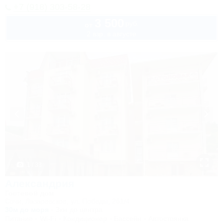
+7 (918) 303-58-28
3 500
руб.
от
2 взр. в августе
1 / 33
Александрия
Гостевой дом
Сочи, Лазаревское, ул. Победы, 261/4
30м до моря
3км до центра
Питание
Wi-Fi
Кондиционер
Бассейн
Автостоянка