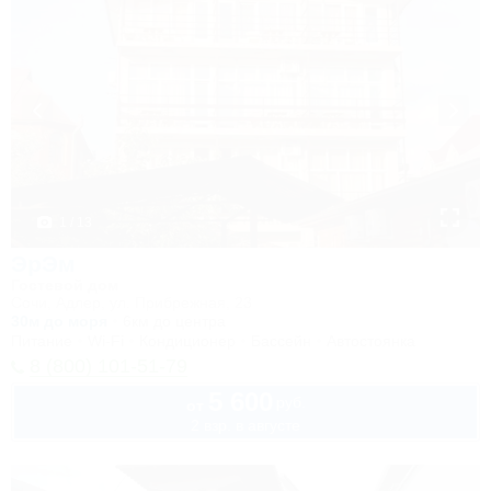
1 / 13
ЭрЭм
Гостевой дом
Сочи, Адлер, ул. Прибрежная, 23
30м до моря
6км до центра
Питание
Wi-Fi
Кондиционер
Бассейн
Автостоянка
8 (800) 101-51-79
5 600
руб.
от
2 взр. в августе