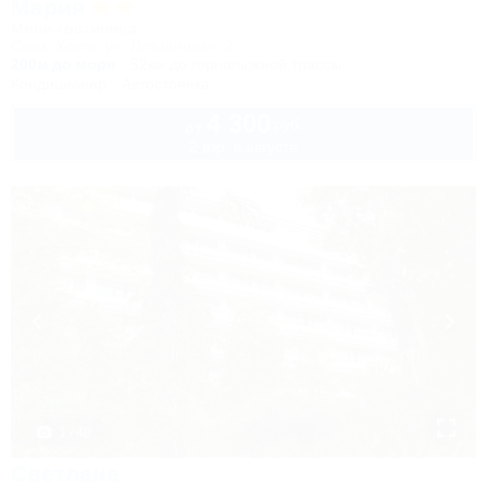
Мария
Мини-гостиница
Сочи, Хоста, ул. Платановая, 2
200м до моря
52км до горнолыжной трассы
Кондиционер
Автостоянка
4 300
руб.
от
2 взр. в августе
1 / 48
Светлана