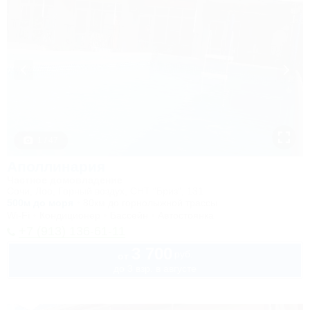
1 / 47
Аполлинария
Частное домовладение
Сочи, Лоо, Горный воздух, СНТ "Бриз", 131
500м до моря
80км до горнолыжной трассы
Wi-Fi
Кондиционер
Бассейн
Автостоянка
+7 (913) 136-61-11
3 700
руб.
от
до 3 взр. в августе