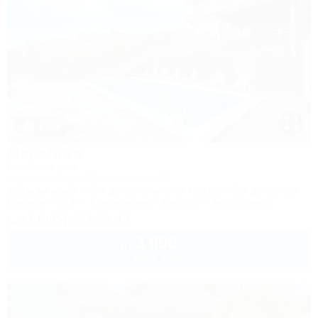
1 / 23
МореЛето
Гостевой дом
Сочи, Адлер, ул. Православная, 31
1,2км до моря
40м до горнолыжной трассы
5км до центра
Питание
Wi-Fi
Кондиционер
Бассейн
Автостоянка
+7 (995) 203-83-43
3 600
руб.
от
2 взр. в августе