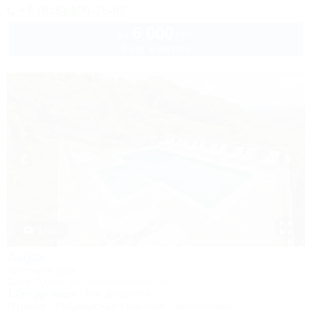
+7 (918) 108-75-82
6 000
руб.
от
2 взр. в августе
1 / 22
Аида
Гостевой дом
Сочи, Адлер, ул. Православная, 48
1,2км до моря
5км до центра
Питание
Кондиционер
Бассейн
Автостоянка