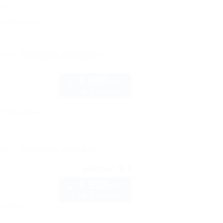
ссы
Автостоянка
рте
Показать телефон
3 500
руб.
от
2 взр. в августе
Автостоянка
рте
Показать телефон
9.3
рейтинг:
3 500
руб.
от
2 взр. в августе
тоянка