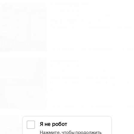
Александрия
Гостевой дом
Сочи, Лазаревское, ул. Победы, 261/4
30м до моря
3км до центра
Питание
Wi-Fi
Кондиционер
Бассейн
24 отзыва
Описание
Фотографии
На ка
Марианна
Гостевой дом
Сочи, Лоо, ул. Солнечная, 8
150м до моря
2,0км до центра
Питание
Wi-Fi
Бассейн
Кондиционер
1 отзыв
Описание
Фотографии
На ка
Жемчуг
Гостевой дом
Сочи, Лоо, ул. Таллинская, 23Б