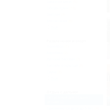
Заказное меню
(5)
Общая кухня
(10)
Завтрак
(3)
Без питания
(6)
Еще
Развлечения и спорт
Волейбол
(1)
Аэробика
(2)
Детский бассейн
(7)
Бассейн открытый
(9)
Сауна
(3)
Еще
Отдых с детьми
Нет условий для отдыха с
детьми
(2)
Принимаются дети до 5 лет
(4)