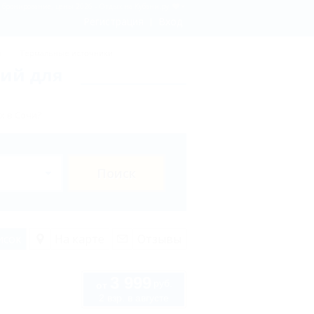
- бронирование, цены 2026 - Отдых.на Кубани.ру
Регистрация
Вход
ы
Термальные источники
вий для
х в Сочи?
Поиск
исок
На карте
Отзывы
3 999
руб.
от
2 взр. в августе