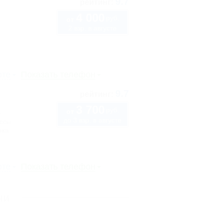
9.7
рейтинг:
4 000
руб.
от
2 взр. в августе
рте
Показать телефон
9.7
рейтинг:
3 700
руб.
1
от
до 3 взр. в августе
ассы
нка
рте
Показать телефон
чи