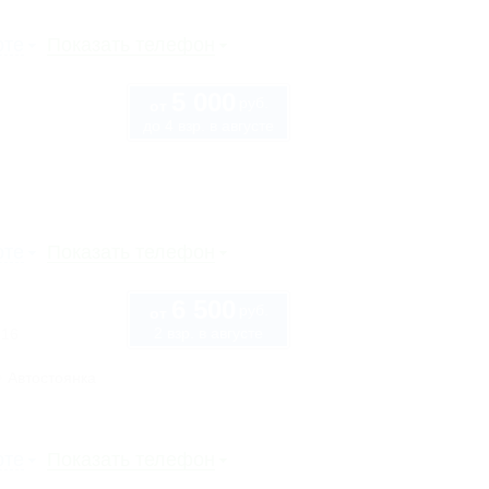
рте
Показать телефон
5 000
руб.
от
до 4 взр. в августе
рте
Показать телефон
6 500
руб.
от
2 взр. в августе
 16
Автостоянка
рте
Показать телефон