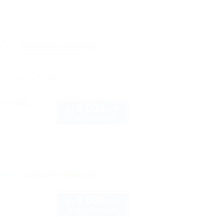
рте
Показать телефон
ктора Сочи
нтина)
6 000
руб.
от
2 взр. в августе
рте
Показать телефон
3 600
руб.
от
2 взр. в августе