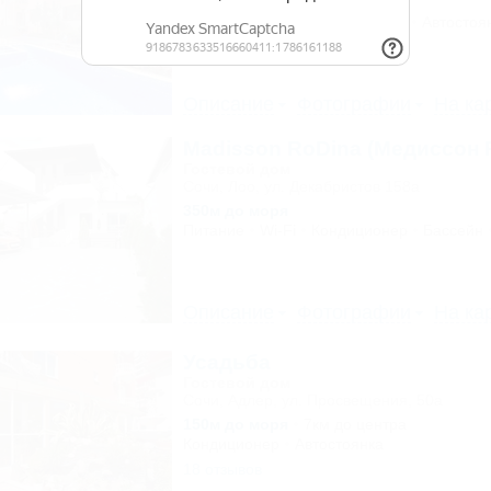
400м до моря
3км до центра
Wi-Fi
Кондиционер
Бассейн
Автостоя
37 отзывов
Описание
Фотографии
На ка
Madisson RoDina (Медиссон 
Гостевой дом
Сочи, Лоо, ул. Декабристов 158а
350м до моря
Питание
Wi-Fi
Кондиционер
Бассейн
Описание
Фотографии
На ка
Усадьба
Гостевой дом
Сочи, Адлер, ул. Просвещения, 50а
150м до моря
7км до центра
Кондиционер
Автостоянка
18 отзывов