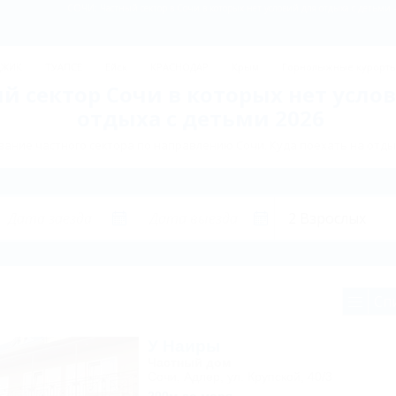
СОЧИ: Частный сектор в Сочи в которых нет условий для отдыха с детьми 
ДЖИК
ТУАПСЕ
Ейск
КРАСНОДАР
Крым
Горнолыжные курорт
й сектор Сочи в которых нет усло
отдыха с детьми 2026
ание частного сектора по направлению Сочи. Куда поехать на отды
Сп
У Наиры
Частный дом
Сочи, Адлер, ул. Крупской, 40/3