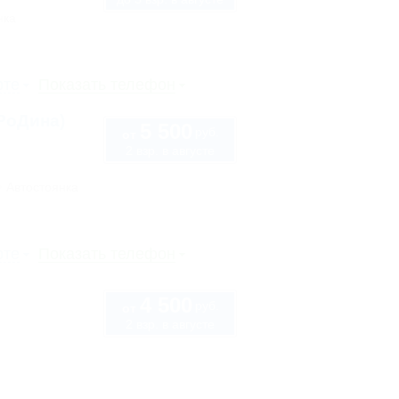
нка
рте
Показать телефон
РоДина)
5 500
руб.
от
2 взр. в августе
Автостоянка
рте
Показать телефон
4 500
руб.
от
2 взр. в августе