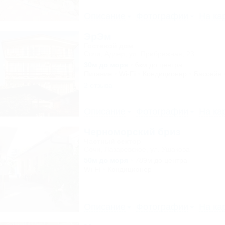
Описание
Фотографии
На ка
ЭрЭм
Гостевой дом
Сочи, Адлер, ул. Прибрежная, 23
30м до моря
6км до центра
Питание
Wi-Fi
Кондиционер
Бассейн
2 отзыва
Описание
Фотографии
На ка
Черноморский бриз
Частный сектор
Сочи, Лазаревское, ул. Ушакова
50м до моря
789м до центра
Wi-Fi
Кондиционер
Описание
Фотографии
На ка