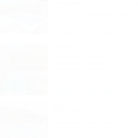
1,2км до моря
40м до горнолыжной тра
5км до центра
Питание
Wi-Fi
Кондиционер
Бассейн
2 отзыва
Описание
Фотографии
На ка
9-Авеню
Гостевой дом
Сочи, Лоо, ул. Енисейская, 9
400м до моря
5км до центра
Питание
Wi-Fi
Бассейн
Кондиционер
43 отзыва
1 спецпредложение
Описание
Фотографии
На ка
Аида
Гостевой дом
Сочи, Адлер, ул. Православная, 48
1,2км до моря
5км до центра
Питание
Кондиционер
Бассейн
Автос
19 отзывов