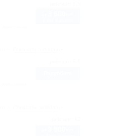
8.9
рейтинг:
3 500
руб.
от
2 взр. в августе
Автостоянка
рте
Показать телефон
9.5
рейтинг:
Подробнее
Автостоянка
рте
Показать телефон
10
рейтинг:
3 500
руб.
от
до 3 взр. в августе