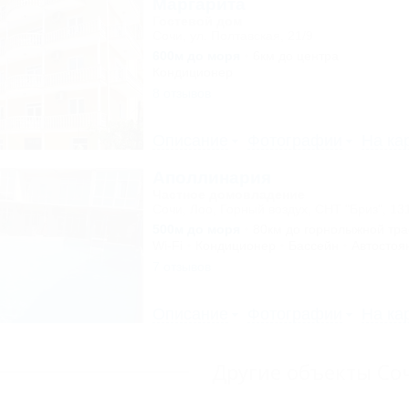
Маргарита
Гостевой дом
Сочи, ул. Полтавская, 21/9
600м до моря
6км до центра
Кондиционер
8 отзывов
Описание
Фотографии
На ка
Аполлинария
Частное домовладение
Сочи, Лоо, Горный воздух, СНТ "Бриз", 13
500м до моря
80км до горнолыжной тр
Wi-Fi
Кондиционер
Бассейн
Автостоя
7 отзывов
Описание
Фотографии
На ка
Другие объекты Со