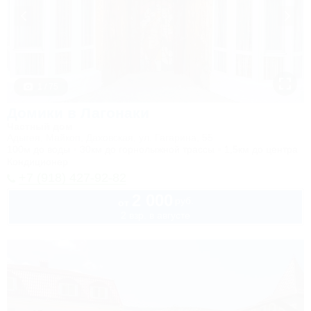
1 / 75
Домики в Лагонаки
Частный дом
Адыгея, Майкоп, Даховская, ул. Гагарина, 55
100м до воды
30км до горнолыжной трассы
1,5км до центра
Кондиционер
+7 (918) 427-92-82
2 000
руб.
от
2 взр. в августе