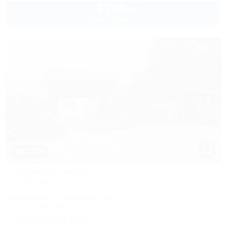
3 200
руб.
от
2 взр. в августе
1 / 18
У горного озера
Гостевой дом
Адыгея, Майкоп, Каменномостский, ул. Гоголя
500м до воды
1,4км до центра
Кондиционер
Автостоянка
+7 (909) 453-11-13