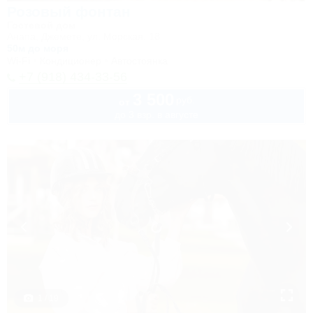
Розовый фонтан
Гостевой дом
Анапа, Джемете, ул. Морская, 18
50м до моря
Wi-Fi
Кондиционер
Автостоянка
+7 (918) 434-33-56
3 500
руб.
от
до 3 взр. в августе
1 / 19