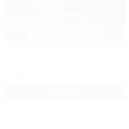
1 / 32
Горное озеро от Травел Хотелс Антураж
Отель
Республика Адыгея, Майкоп, Даховская, кв-л Юго-Западный,
стр. 1218
Питание
Бассейн
Кондиционер
1 спецпредложение
8 (800) 500-54-31
5 100
руб.
от
2 взр. в августе
Другие объекты Даховской