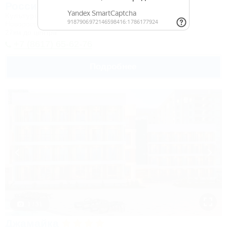
Россия
Культурно-туристический комплекс
Новороссийск, Камчатка, ул. Короленко, 18
27км до центра
+7 (8617) 65-62-76
Подробнее
1 / 31
Джамайка