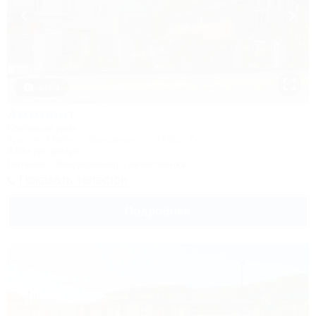
1 / 30
Аммонит
Гостевой дом
Адыгея, Майкоп, Даховская, ул. Мира, 7а
320м до центра
Питание
Кондиционер
Автостоянка
Показать телефон
Подробнее