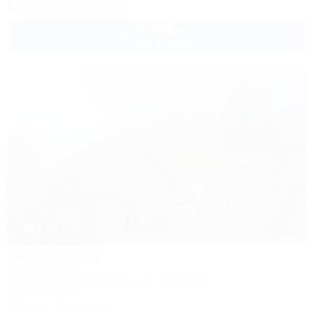
+7 (905) 406-01-00
3 000
руб.
от
до 3 взр. в августе
1 / 47
OZON Family
Гостевой дом
Адыгея, Майкоп, Гузерипль, ул. Лесная, 4б
452м до центра
Питание
Автостоянка