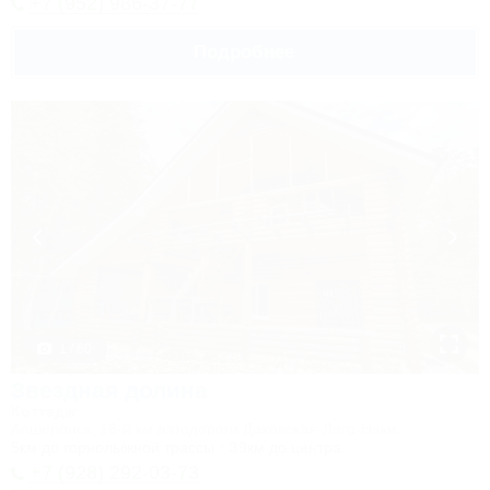
+7 (952) 986-37-77
Подробнее
1 / 60
Звездная долина
Коттедж
Апшеронск, 16-й км автодороги Даховская-Лаго-Наки
5км до горнолыжной трассы
39км до центра
+7 (928) 292-03-73