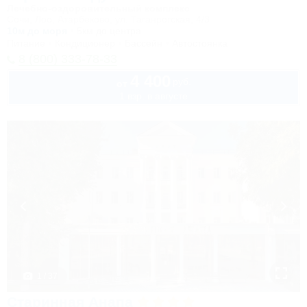
Лечебно-оздоровительный комплекс
Сочи, Лоо, Атарбеково, ул. Таганрогская, 4/3
10м до моря
5км до центра
Питание
Кондиционер
Бассейн
Автостоянка
8 (800) 333-78-33
4 400
руб.
от
1 взр. в августе
1 / 37
Старинная Анапа