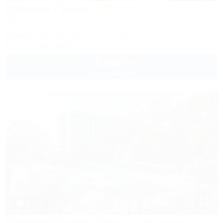
Орлиное Гнездо
Парк отель
Горячий Ключ, Безымянное, урочище Орловая щель
Кондиционер
Бассейн
Автостоянка
+7 (918) 150-01-41
8 000
руб.
от
2 взр. в августе
1 / 25
SUNPARCO Hotel Ultra all inclusive