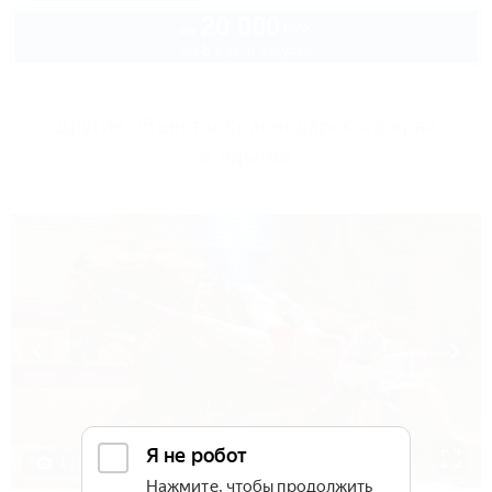
20 000
руб.
от
до 8 взр. в августе
Другие объекты Краснодарского края
и Адыгеи
1 / 7