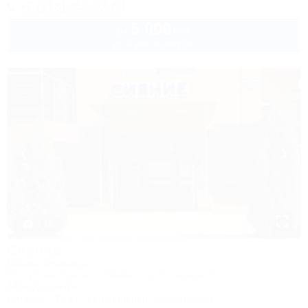
+7 (918) 359-02-63
5 000
руб.
от
до 3 взр. в августе
1 / 5
Сияние
Мини-гостиница
Республика Адыгея, г. Майкоп, ул. Гагарина 26а
849м до центра
Питание
Wi-Fi
Кондиционер
Автостоянка