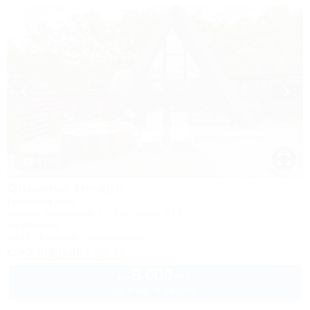
1 / 46
Орлиное гнездо
Гостевой дом
Адыгея, Даховская, ул. Ключевая, 67А
1м до воды
Wi-Fi
Бассейн
Автостоянка
+7 (938) 467-35-65
5 000
руб.
от
до 4 взр. в августе