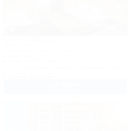
1 / 46
Затерянный рай
База отдыха
Туапсе, Бжид, Бухта Инал, ул. Морская, участок 2
300м до моря
Кондиционер
Автостоянка
Успейте забронировать лето по ценам прошлого года!
+7 (938) 550-00-33
1 600
руб.
от
2 взр. в августе