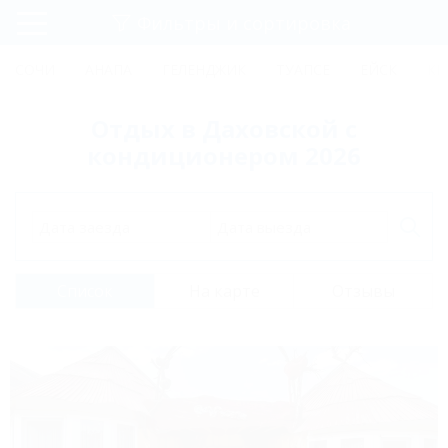
Фильтры и сортировка
Главная
СОЧИ
АНАПА
ГЕЛЕНДЖИК
ТУАПСЕ
ЕЙСК
КР
Регистрация
Отдых в Даховской с
Вход
кондиционером 2026
Дата заезда
Дата выезда
Список
На карте
Отзывы