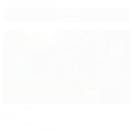
+7 (918) 925-94-31
5 000
руб.
от
2 взр. в августе
1 / 17
Домовенок
База отдыха
Адыгея, Майкоп, Каменномостский, ул. Прохладная, 2в
300м до воды
Кондиционер
Автостоянка