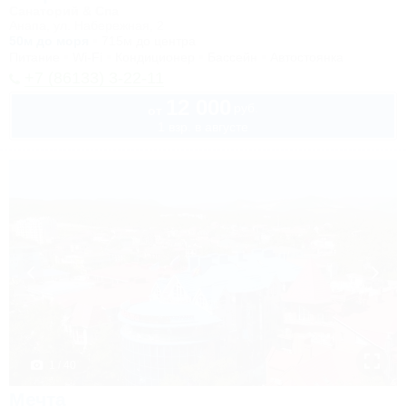
Санаторий & Спа
Анапа, ул. Набережная, 2
50м до моря
715м до центра
Питание
Wi-Fi
Кондиционер
Бассейн
Автостоянка
+7 (86133) 3-22-11
12 000
руб.
от
1 взр. в августе
1 / 40
Мечта