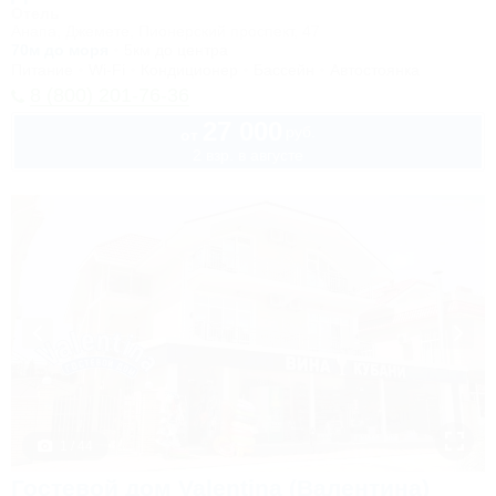
Отель
Анапа, Джемете, Пионерский проспект, 47
70м до моря
5км до центра
Питание
Wi-Fi
Кондиционер
Бассейн
Автостоянка
8 (800) 201-76-36
27 000
руб.
от
2 взр. в августе
1 / 44
Гостевой дом Valentina (Валентина)