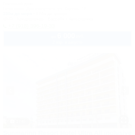
Гостевой дом
Геленджик, Дивноморское, ул. Кирова, 7б
150м до моря
574м до центра
Wi-Fi
Кондиционер
Бассейн
Автостоянка
+7 (918) 396-19-33
6 000
руб.
от
2 взр. в августе
1 / 40
Sunmarinn Resort Hotel Ultra All inclusive