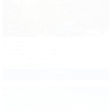
1 / 42
Нефтяник
База отдыха
Туапсе, Бжид, Бухта Инал, 2 участок
270м до моря
200м до центра
Кондиционер
Автостоянка
+7 (918) 118-10-40
1 600
руб.
от
2 взр. в августе