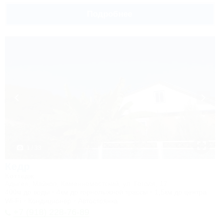
Подробнее
1 / 33
Кедр
Коттедж
Адыгея, Майкоп, Каменномостский, ул. Гоголя, 17
400м до воды
4км до горнолыжной трассы
1,5км до центра
Wi-Fi
Кондиционер
Автостоянка
+7 (918) 228-76-89