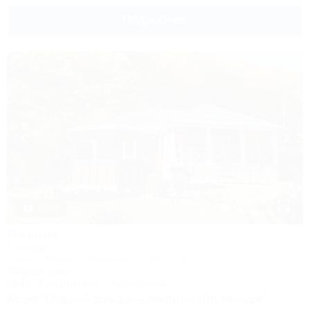
Подробнее
1 / 16
Пикник
Коттедж
Адыгея, Майкоп, Хамышки, ул. Мира, 6с
300м до воды
Wi-Fi
Кондиционер
Автостоянка
Акция "Отдыхай дольше — плати на 10% меньше"