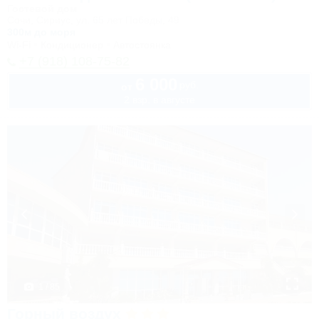
Гостевой дом
Сочи, Сириус, ул. 65 лет Победы, 49
300м до моря
Wi-Fi
Кондиционер
Автостоянка
+7 (918) 108-75-82
6 000
руб.
от
2 взр. в августе
1 / 85
Горный воздух