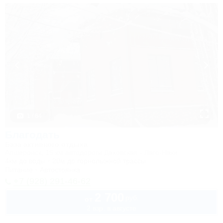
1 / 64
Благодать
База активного отдыха
Апшеронск, 15 км автодороги Даховская - Лаго-Наки
4км до воды
20м до горнолыжной трассы
Питание
Автостоянка
+7 (928) 291-46-62
2 700
руб.
от
2 взр. в августе