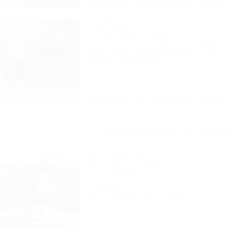
Описание
Фотографии
На ка
Благодать
База активного отдыха
Апшеронск, 15 км автодороги Даховская -
4км до воды
20м до горнолыжной трасс
Питание
Автостоянка
5 отзывов
Описание
Фотографии
На ка
Другие объекты Дахо
Орлиное гнездо
Гостевой дом
Адыгея, Даховская, ул. Ключевая, 67А
1м до воды
Wi-Fi
Бассейн
Автостоянка
1 отзыв