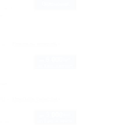
Подробнее
голя, 17
сы
рте
Показать телефон
5 000
руб.
от
до 3 взр. в августе
ньше"
рте
Показать телефон
3 000
руб.
от
до 3 взр. в августе
а 26а