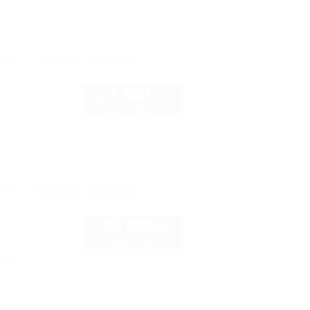
нка
рте
Показать телефон
2 500
руб.
от
2 взр. в августе
охладная, 2в
рте
Показать телефон
20 000
руб.
от
до 8 взр. в августе
нка