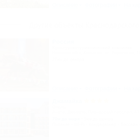
Описание
Фотографии
На ка
Другие объекты Краснодарского
Россия
Культурно-туристический комплекс
Новороссийск, Камчатка, ул. Короленко, 1
27км до центра
Описание
Фотографии
На ка
Джамайка
Отель
Анапа, Джемете, Пионерский проспект, 47
70м до моря
5км до центра
Питание
Wi-Fi
Кондиционер
Бассейн