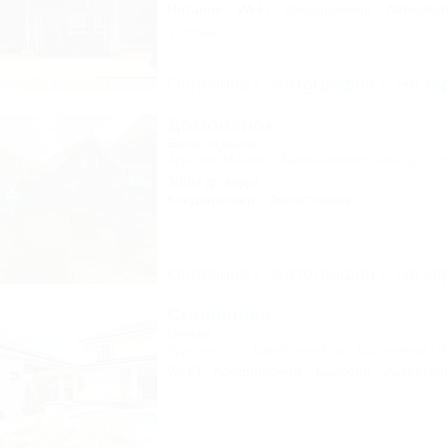
Питание
Wi-Fi
Кондиционер
Автостоя
1 отзыв
Описание
Фотографии
На ка
Домовенок
База отдыха
Адыгея, Майкоп, Каменномостский, ул. Пр
300м до воды
Кондиционер
Автостоянка
Описание
Фотографии
На ка
Солнечная
Вилла
Адыгея, пос. Цветочный, ул. Солнечная, 8
Wi-Fi
Кондиционер
Бассейн
Автостоя