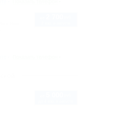
рте
Показать телефон
2 700
руб.
от
2 взр. в августе
 Лаго-Наки
ы
рте
Показать телефон
вской
5 000
руб.
от
до 4 взр. в августе