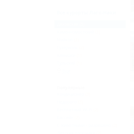
Все курорты Лаго-Наки
Даховская
(5)
Каменномостский
(3)
Майкоп
(2)
Гузерипль
(2)
Хамышки
(1)
Тульский
(1)
Еще
Популярные
Кондиционер
(3)
Недорого
(3)
Бесплатный Wi-Fi
(2)
Бассейн
(2)
С животными - разрешено
(2)
Детская площадка
(2)