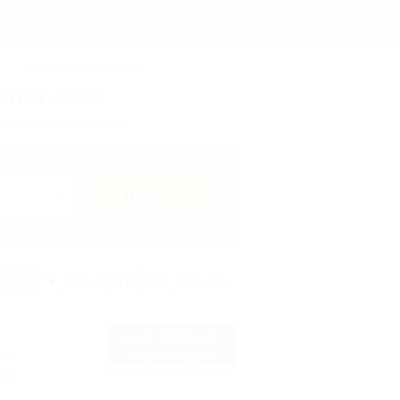
маются дети до 5 лет - бронирование, цены 2026
Регистрация
Вход
ы
Термальные источники
 лет 2026
отдыхать в Даховской?
Поиск
исок
На карте
Отзывы
2 000
руб.
от
2 взр. в августе
 55
ссы