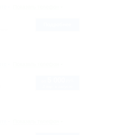
рте
Показать телефон
Подробнее
голя
рте
Показать телефон
5 000
руб.
от
2 взр. в августе
б
рте
Показать телефон