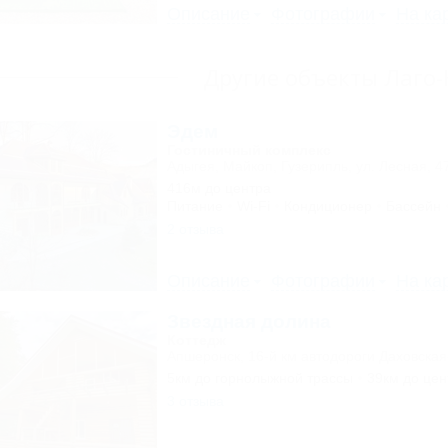
Описание
Фотографии
На ка
Другие объекты Лаго
Эдем
Гостиничный комплекс
Адыгея, Майкоп, Гузерипль, ул. Лесная, 4
416м до центра
Питание
Wi-Fi
Кондиционер
Бассейн
2 отзыва
Описание
Фотографии
На ка
Звездная долина
Коттедж
Апшеронск, 16-й км автодороги Даховская
5км до горнолыжной трассы
39км до цен
3 отзыва