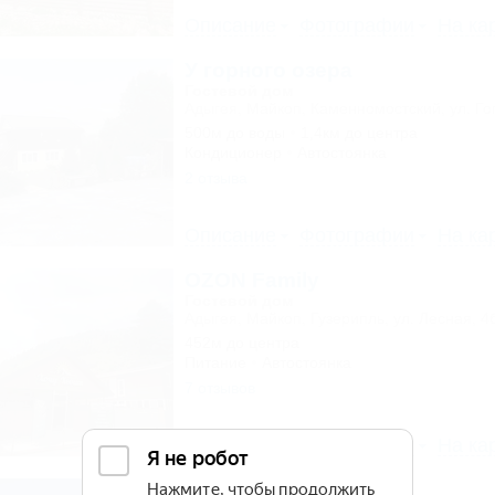
Описание
Фотографии
На ка
У горного озера
Гостевой дом
Адыгея, Майкоп, Каменномостский, ул. Го
500м до воды
1,4км до центра
Кондиционер
Автостоянка
2 отзыва
Описание
Фотографии
На ка
OZON Family
Гостевой дом
Адыгея, Майкоп, Гузерипль, ул. Лесная, 4
452м до центра
Питание
Автостоянка
7 отзывов
Описание
Фотографии
На ка
Кедр