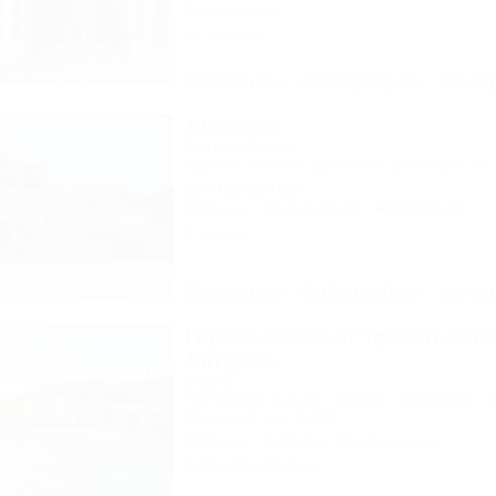
Кондиционер
14 отзывов
Описание
Фотографии
На ка
Аммонит
Гостевой дом
Адыгея, Майкоп, Даховская, ул. Мира, 7а
320м до центра
Питание
Кондиционер
Автостоянка
4 отзыва
Описание
Фотографии
На ка
Горное озеро от Травел Хоте
Антураж
Отель
Республика Адыгея, Майкоп, Даховская, к
Западный, стр. 1218
Питание
Бассейн
Кондиционер
1 спецпредложение