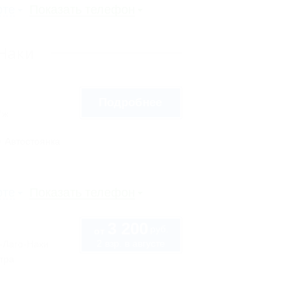
рте
Показать телефон
-Наки
Подробнее
7ж
Автостоянка
рте
Показать телефон
3 200
руб.
от
2 взр. в августе
-Лаго-Наки
тра