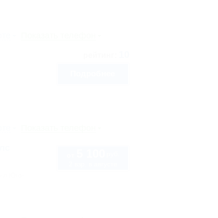
рте
Показать телефон
10
рейтинг:
Подробнее
рте
Показать телефон
лс
5 100
руб.
от
2 взр. в августе
в-л Юго-