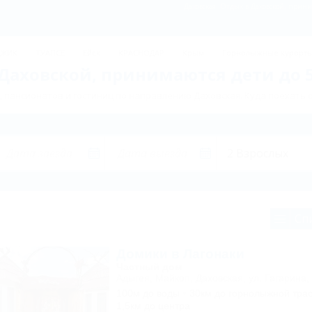
Даховская: Отдых в Даховской, прини
ДЖИК
ТУАПСЕ
Ейск
КРАСНОДАР
Крым
Горнолыжные курорт
Даховской, принимаются дети до 5
 пансионатов и гостиниц по направлению Даховская. Куда поехать 
Сп
Домики в Лагонаки
Частный дом
Адыгея, Майкоп, Даховская, ул. Гагарина,
100м до воды
30км до горнолыжной тра
1,5км до центра