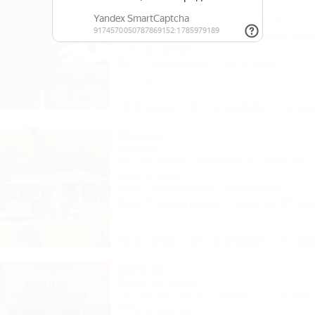
Коттедж
Адыгея, Майкоп, Каменномостский, ул. Го
400м до воды
4км до горнолыжной трас
1,5км до центра
Wi-Fi
Кондиционер
Автостоянка
10 отзывов
Описание
Фотографии
На ка
Пикник
Коттедж
Адыгея, Майкоп, Хамышки, ул. Мира, 6с
300м до воды
Wi-Fi
Кондиционер
Автостоянка
Акция "Отдыхай дольше — плати на 10% ме
Описание
Фотографии
На ка
Сияние
Мини-гостиница
Республика Адыгея, г. Майкоп, ул. Гагарин
849м до центра