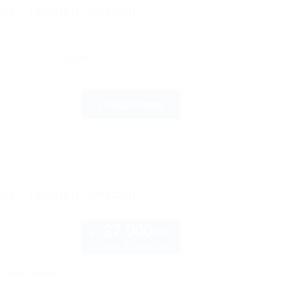
рте
Показать телефон
 края и Адыгеи
Подробнее
8
рте
Показать телефон
27 000
руб.
от
2 взр. в августе
Автостоянка