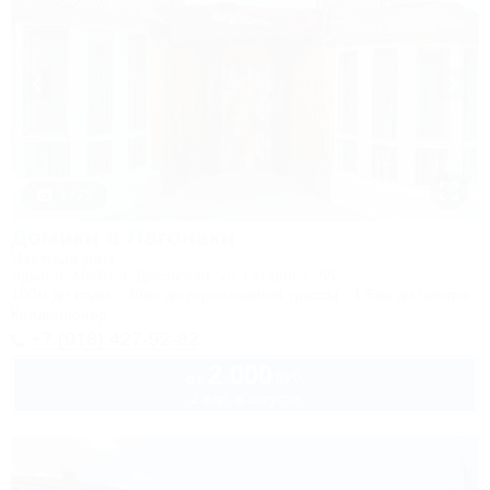
1 / 75
Домики в Лагонаки
Частный дом
Адыгея, Майкоп, Даховская, ул. Гагарина, 55
100м до воды
30км до горнолыжной трассы
1,5км до центра
Кондиционер
+7 (918) 427-92-82
2 000
руб.
от
2 взр. в августе