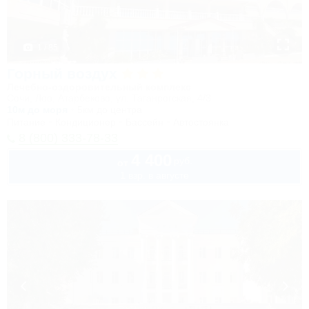
1 / 85
Горный воздух
Лечебно-оздоровительный комплекс
Сочи, Лоо, Атарбеково, ул. Таганрогская, 4/3
10м до моря
5км до центра
Питание
Кондиционер
Бассейн
Автостоянка
8 (800) 333-78-33
4 400
руб.
от
1 взр. в августе