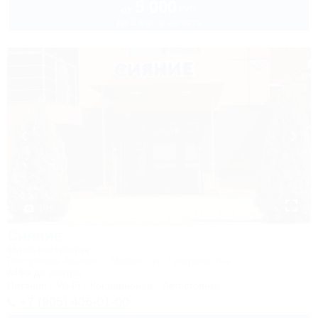
5 000
руб.
от
до 3 взр. в августе
1 / 5
Сияние
Мини-гостиница
Республика Адыгея, г. Майкоп, ул. Гагарина 26а
849м до центра
Питание
Wi-Fi
Кондиционер
Автостоянка
+7 (905) 406-01-00