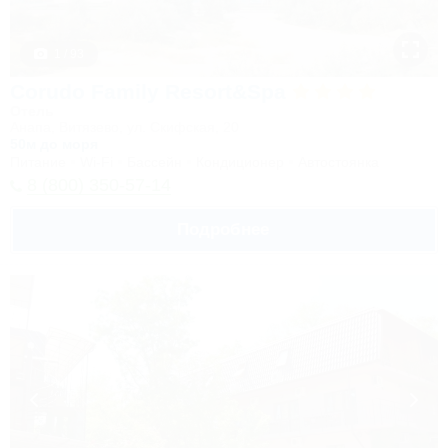
1 / 93
Corudo Family Resort&Spa
Отель
Анапа, Витязево, ул. Скифская, 20
50м до моря
Питание
Wi-Fi
Бассейн
Кондиционер
Автостоянка
8 (800) 350-57-14
Подробнее