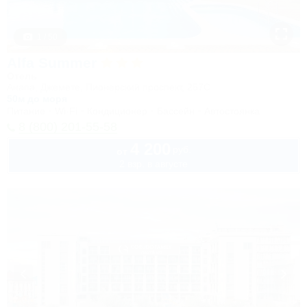
1 / 50
Alfa Summer
Отель
Анапа, Джемете, Пионерский проспект, 257С
50м до моря
Питание
Wi-Fi
Кондиционер
Бассейн
Автостоянка
8 (800) 201-55-58
4 200
руб.
от
2 взр. в августе