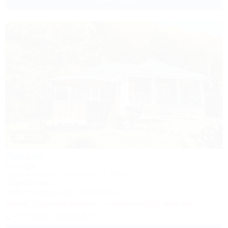
1 / 16
Пикник
Коттедж
Адыгея, Майкоп, Хамышки, ул. Мира, 6с
300м до воды
Wi-Fi
Кондиционер
Автостоянка
Акция "Отдыхай дольше — плати на 10% меньше"
+7 (918) 359-02-63