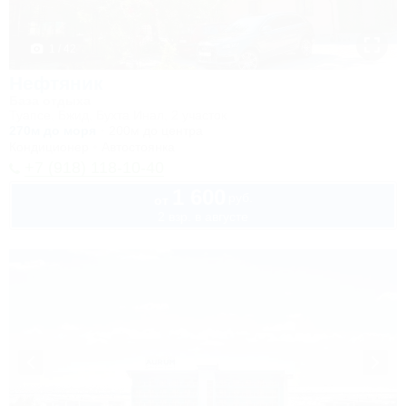
1 / 42
Нефтяник
База отдыха
Туапсе, Бжид, Бухта Инал, 2 участок
270м до моря
200м до центра
Кондиционер
Автостоянка
+7 (918) 118-10-40
1 600
руб.
от
2 взр. в августе