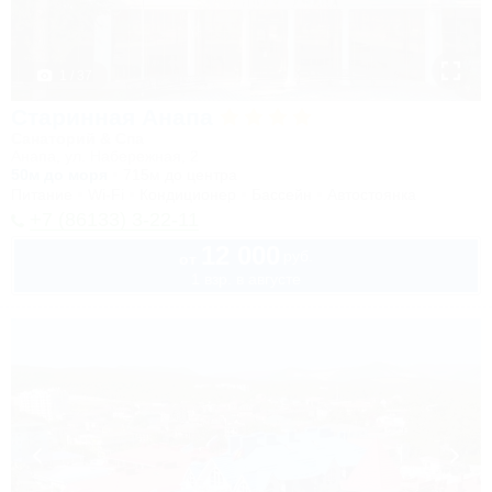
1 / 37
Старинная Анапа
Санаторий & Спа
Анапа, ул. Набережная, 2
50м до моря
715м до центра
Питание
Wi-Fi
Кондиционер
Бассейн
Автостоянка
+7 (86133) 3-22-11
12 000
руб.
от
1 взр. в августе