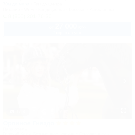
70м до моря
5км до центра
Питание
Wi-Fi
Кондиционер
Бассейн
Автостоянка
8 (800) 201-76-36
27 000
руб.
от
2 взр. в августе
1 / 19
Орлиное Гнездо
Парк отель
Горячий Ключ, Безымянное, урочище Орловая щель