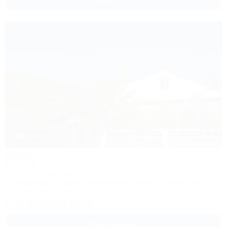
1 / 33
Кедр
Коттедж
Адыгея, Майкоп, Каменномостский, ул. Гоголя, 17
400м до воды
4км до горнолыжной трассы
1,5км до центра
Wi-Fi
Кондиционер
Автостоянка
+7 (918) 228-76-89
Подробнее