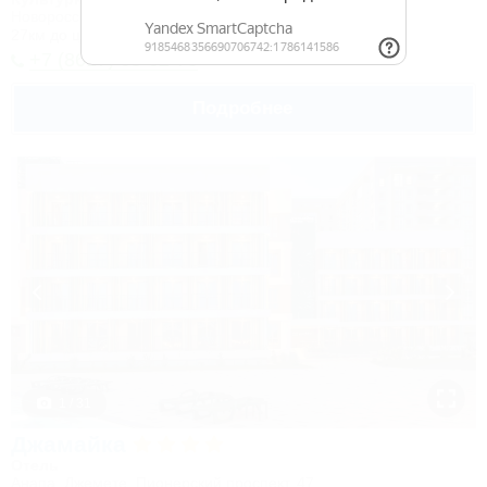
Новороссийск, Камчатка, ул. Короленко, 18
27км до центра
+7 (8617) 65-62-76
Подробнее
1 / 31
Джамайка
Отель
Анапа, Джемете, Пионерский проспект, 47