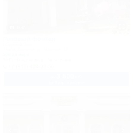
1 / 37
Розовый фонтан
Гостевой дом
Анапа, Джемете, ул. Морская, 18
50м до моря
Wi-Fi
Кондиционер
Автостоянка
+7 (918) 434-33-56
3 500
руб.
от
до 3 взр. в августе