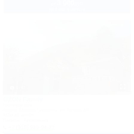
3 000
руб.
от
до 3 взр. в августе
1 / 47
OZON Family
Гостевой дом
Адыгея, Майкоп, Гузерипль, ул. Лесная, 4б
452м до центра
Питание
Автостоянка
+7 (918) 925-94-31