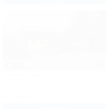
2 взр. в августе
1 / 18
У горного озера
Гостевой дом
Адыгея, Майкоп, Каменномостский, ул. Гоголя
500м до воды
1,4км до центра
Кондиционер
Автостоянка
+7 (909) 453-11-13
Подробнее