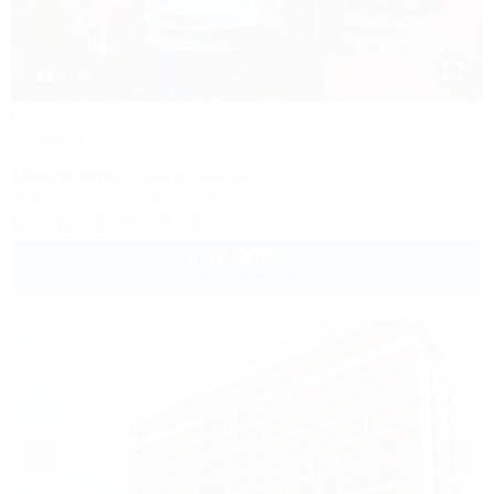
1 / 40
Мечта
Гостевой дом
Геленджик, Дивноморское, ул. Кирова, 7б
150м до моря
574м до центра
Wi-Fi
Кондиционер
Бассейн
Автостоянка
+7 (918) 396-19-33
6 000
руб.
от
2 взр. в августе