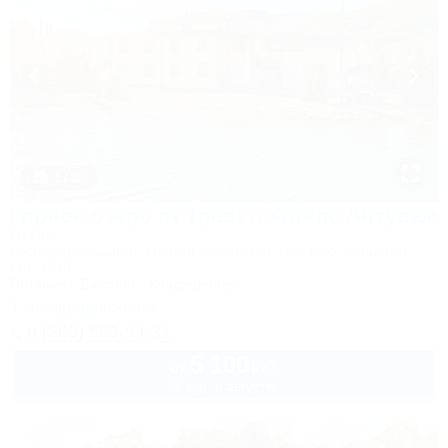
1 / 32
Горное озеро от Травел Хотелс Антураж
Отель
Республика Адыгея, Майкоп, Даховская, кв-л Юго-Западный,
стр. 1218
Питание
Бассейн
Кондиционер
1 спецпредложение
8 (800) 500-54-31
5 100
руб.
от
2 взр. в августе