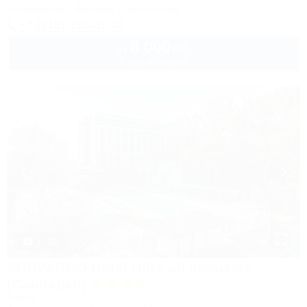
Кондиционер
Бассейн
Автостоянка
+7 (918) 150-01-41
8 000
руб.
от
2 взр. в августе
1 / 25
SUNPARCO Hotel Ultra all inclusive
(Санпарко)
Отель