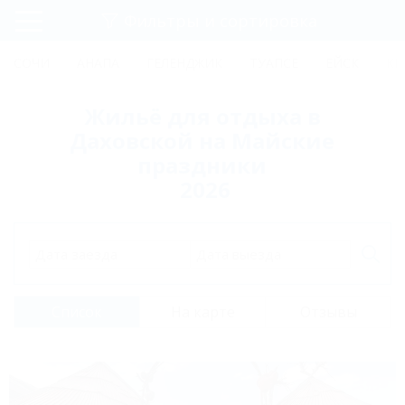
Фильтры и сортировка
Главная
СОЧИ
АНАПА
ГЕЛЕНДЖИК
ТУАПСЕ
ЕЙСК
КР
Регистрация
Жильё для отдыха в
Вход
Даховской на Майские
праздники
2026
Дата заезда
Дата выезда
Список
На карте
Отзывы