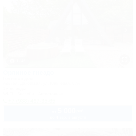
1 / 46
Орлиное гнездо
Гостевой дом
Адыгея, Даховская, ул. Ключевая, 67А
1м до воды
Wi-Fi
Бассейн
Автостоянка
+7 (938) 467-35-65
5 000
руб.
от
до 4 взр. в августе