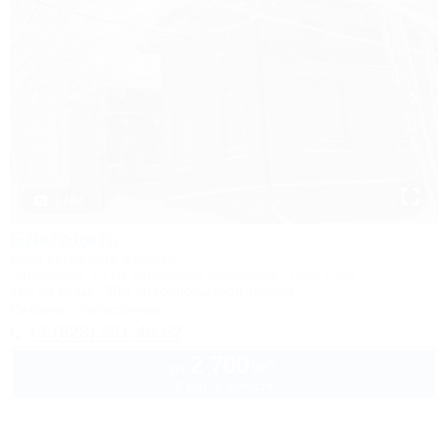
1 / 64
Благодать
База активного отдыха
Апшеронск, 15 км автодороги Даховская - Лаго-Наки
4км до воды
20м до горнолыжной трассы
Питание
Автостоянка
+7 (928) 291-46-62
2 700
руб.
от
2 взр. в августе