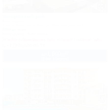
1 / 46
Затерянный рай
База отдыха
Туапсе, Бжид, Бухта Инал, ул. Морская, участок 2
300м до моря
Кондиционер
Автостоянка
Успейте забронировать лето по ценам прошлого года!
+7 (938) 550-00-33
1 600
руб.
от
2 взр. в августе