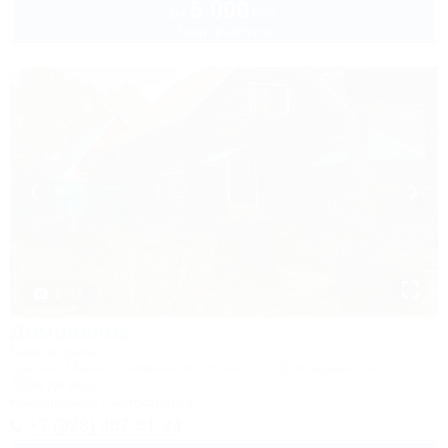
5 000
руб.
от
2 взр. в августе
1 / 17
Домовенок
База отдыха
Адыгея, Майкоп, Каменномостский, ул. Прохладная, 2в
300м до воды
Кондиционер
Автостоянка
+7 (928) 467-81-24