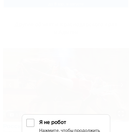
до 8 взр. в августе
Другие объекты Краснодарского края
и Адыгеи
1 / 7
Россия
Культурно-туристический комплекс