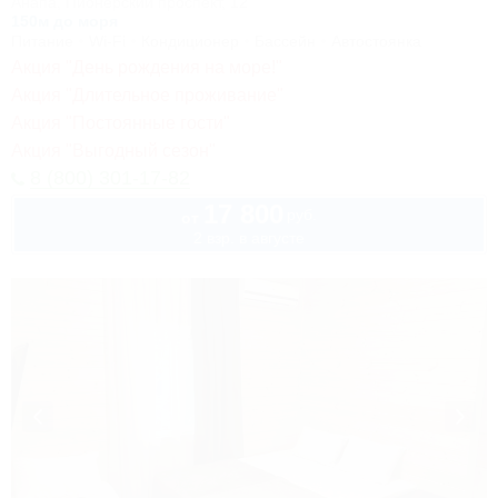
Анапа, Пионерский проспект, 12
150м до моря
Питание
Wi-Fi
Кондиционер
Бассейн
Автостоянка
Акция "День рождения на море!"
Акция "Длительное проживание"
Акция "Постоянные гости"
Акция "Выгодный сезон"
8 (800) 301-17-82
17 800
руб.
от
2 взр. в августе