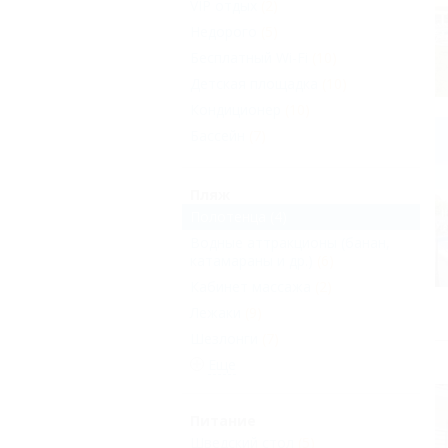
VIP отдых
(2)
Недорого
(5)
Бесплатный Wi-Fi
(10)
Детская площадка
(10)
Кондиционер
(10)
Бассейн
(7)
Пляж
Полотенца
(4)
Водные аттракционы (банан,
катамараны и др.)
(6)
Кабинет массажа
(2)
Лежаки
(9)
Шезлонги
(7)
Еще
Питание
Шведский стол
(5)