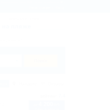
- бронирование, цены 2026 - Отдых.на Кубани.ру
Регистрация
Вход
ы
Термальные источники
 на пляже
ых в Джемете?
Поиск
исок
На карте
Отзывы
7.4
рейтинг:
4 200
руб.
57С
от
2 взр. в августе