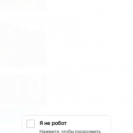
Описание
Фотографии
На ка
Azat (Азат)
Гостевой дом
Анапа, Джемете, ул. Песчаная, 13б
6км до центра
Wi-Fi
Кондиционер
Автостоянка
10 отзывов
Описание
Фотографии
На ка
Светлана
Гостевой дом
Анапа, Джемете, пр. Гостевой, 34/ул. Видн
800м до моря
Питание
Wi-Fi
Кондиционер
Автостоя
Описание
Фотографии
На ка