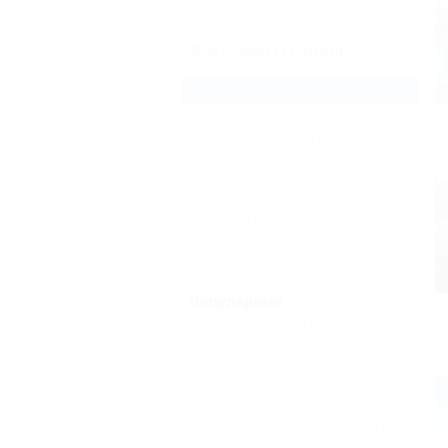
Все курорты Анапы
Джемете
(10)
Витязево
(5)
Большой Утриш
(1)
Благовещенская
(1)
Джигинка
(1)
Супсех
(1)
Еще
Популярные
Без посредников
(10)
Все включено
(3)
Возле моря
(5)
Сауна, баня
(2)
С животными - разрешено
(1)