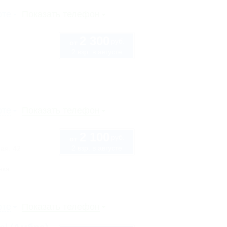
рте
Показать телефон
2 300
руб.
от
2 взр. в августе
рте
Показать телефон
2 100
руб.
от
2 взр. в августе
ая, 42
нка
рте
Показать телефон