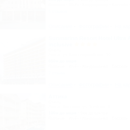
Питание
Wi-Fi
Кондиционер
Бассейн
5 отзывов
Описание
Фотографии
На ка
Sunmarinn Resort Hotel Ultra A
inclusive
Отель
Анапа, ул. Красноармейская, 10
650м до моря
Питание
Wi-Fi
Кондиционер
Бассейн
2 отзыва
Описание
Фотографии
На ка
Аттика
Отель
Анапа, Витязево, ул. Знойная, 9
100м до моря
9км до центра
Питание
Wi-Fi
Кондиционер
Бассейн