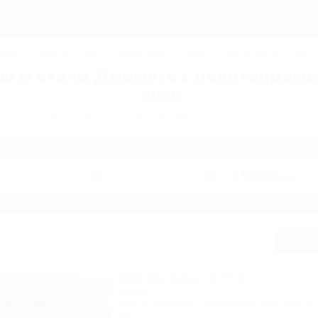
Джемете: Гостиницы и отели в Джемете с полотенцами на пляже 
ДЖИК
ТУАПСЕ
Ейск
КРАСНОДАР
Крым
Горнолыжные курорт
ы и отели Джемете с полотенцами
2026
 гостиниц и отелей по направлению Джемете. Куда поехать на отд
Сп
Alfa Summer
Отель
Анапа, Джемете, Пионерский проспект, 2