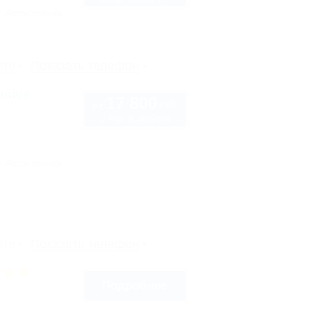
Автостоянка
рте
Показать телефон
usive
17 800
руб.
от
2 взр. в августе
Автостоянка
рте
Показать телефон
Подробнее