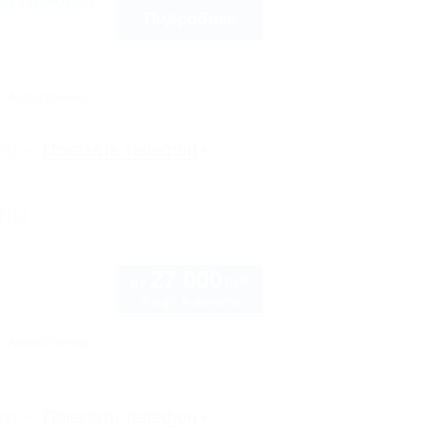
tel (Амбра)
Подробнее
Автостоянка
рте
Показать телефон
апы
27 000
руб.
от
2 взр. в августе
Автостоянка
рте
Показать телефон