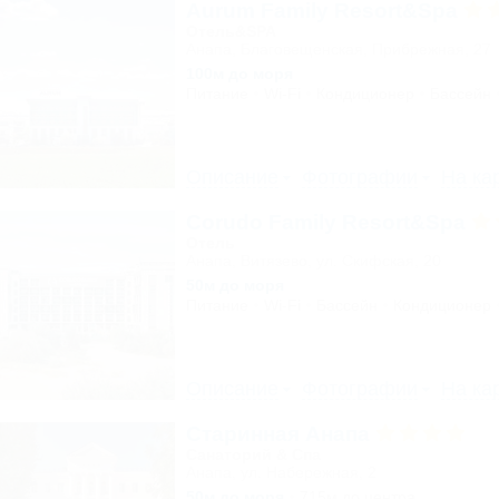
Aurum Family Resort&Spa
Отель&SPA
Анапа, Благовещенская, Прибрежная, 27
100м до моря
Питание
Wi-Fi
Кондиционер
Бассейн
Описание
Фотографии
На ка
Corudo Family Resort&Spa
Отель
Анапа, Витязево, ул. Скифская, 20
50м до моря
Питание
Wi-Fi
Бассейн
Кондиционер
Описание
Фотографии
На ка
Старинная Анапа
Санаторий & Спа
Анапа, ул. Набережная, 2
50м до моря
715м до центра