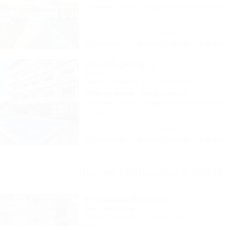
Питание
Wi-Fi
Кондиционер
Бассейн
Описание
Фотографии
На ка
ATLAS (Атлас)
Отель
Анапа, Джемете, ул. Виноградная, 1а
100м до моря
6км до центра
Питание
Wi-Fi
Кондиционер
Бассейн
1 отзыв
Описание
Фотографии
На ка
Другие Гостиницы и отел
Розовый фонтан
Гостевой дом
Анапа, Джемете, ул. Морская, 18