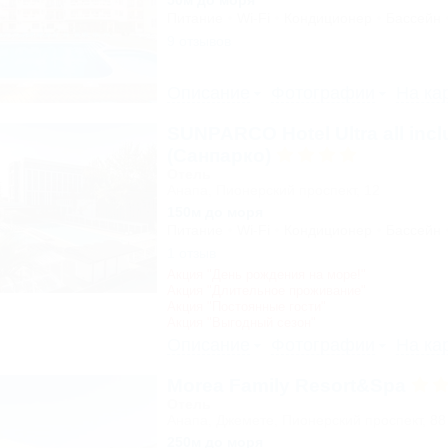
50м до моря
Питание
Wi-Fi
Кондиционер
Бассейн
9 отзывов
Описание
Фотографии
На ка
SUNPARCO Hotel Ultra all incl
(Санпарко)
Отель
Анапа, Пионерский проспект, 12
150м до моря
Питание
Wi-Fi
Кондиционер
Бассейн
1 отзыв
Акция "День рождения на море!"
Акция "Длительное проживание"
Акция "Постоянные гости"
Акция "Выгодный сезон"
Описание
Фотографии
На ка
Morea Family Resort&Spa
Отель
Анапа, Джемете, Пионерский проспект, 88
250м до моря