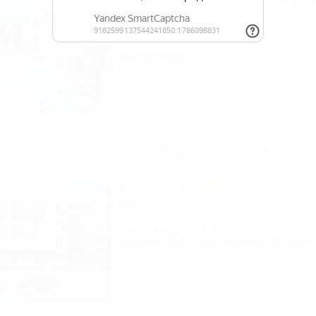
Ambra All inclusive Resort Ho
Отель
Анапа, Джемете, Курортный проезд, 2
800м до моря
Питание
Wi-Fi
Кондиционер
Бассейн
Описание
Фотографии
На ка
Другие объекты Ан
Джамайка
Отель
Анапа, Джемете, Пионерский проспект, 47
70м до моря
5км до центра
Питание
Wi-Fi
Кондиционер
Бассейн
Описание
Фотографии
На ка