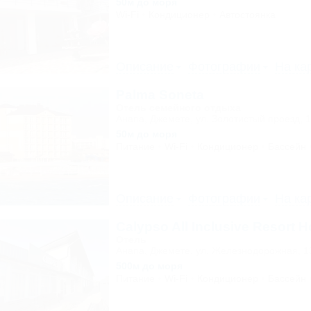
50м до моря
Wi-Fi
Кондиционер
Автостоянка
Описание
Фотографии
На ка
Palma Soneta
Отель семейного отдыха
Анапа, Джемете, ул. Золотистый проезд, 
50м до моря
Питание
Wi-Fi
Кондиционер
Бассейн
Описание
Фотографии
На ка
Calypso All Inclusive Resort H
Отель
Анапа, Джемете, ул. Железнодорожная, 1
500м до моря
Питание
Wi-Fi
Кондиционер
Бассейн