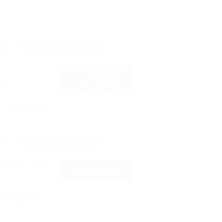
рте
Показать телефон
3 700
руб.
от
2 взр. в августе
14
Автостоянка
рте
Показать телефон
otel
Подробнее
3
Автостоянка