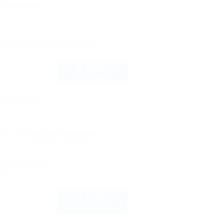
Автостоянка
рте
Показать телефон
2 800
руб.
от
2 взр. в августе
Автостоянка
рте
Показать телефон
и Джемете
3 500
руб.
от
до 3 взр. в августе