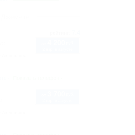
и Джемете
7.4
рейтинг:
4 200
руб.
57С
от
2 взр. в августе
Автостоянка
рте
Показать телефон
3 700
руб.
от
2 взр. в августе
14
Автостоянка