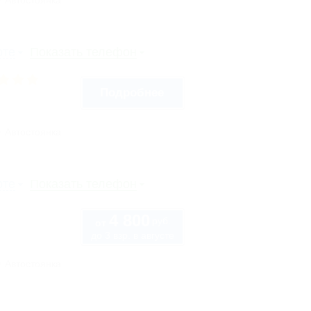
Автостоянка
рте
Показать телефон
Подробнее
Автостоянка
рте
Показать телефон
4 800
руб.
от
до 3 взр. в августе
Автостоянка