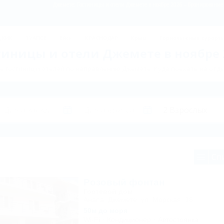
Джемете: Гостиницы и отели Джемете в ноябре 2026 – бронирование 
ДЖИК
ТУАПСЕ
Ейск
КРАСНОДАР
Крым
Горнолыжные курорт
тиницы и отели Джемете в ноябре 
 гостиниц и отелей по направлению Джемете. Куда поехать на отд
Сп
Розовый фонтан
Гостевой дом
Анапа, Джемете, ул. Морская, 18
50м до моря
Wi-Fi
Кондиционер
Автостоянка