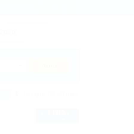
без посредников на ноябрь - Отдых.на Кубани.ру
Регистрация
Вход
ы
Термальные источники
2026
ых в Джемете?
Поиск
исок
На карте
Отзывы
3 500
руб.
от
до 3 взр. в августе