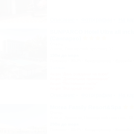
Описание
Фотографии
На ка
SUNPARCO Hotel Ultra all incl
(Санпарко)
Отель
Анапа, Пионерский проспект, 12
150м до моря
Питание
Wi-Fi
Кондиционер
Бассейн
1 отзыв
Акция "День рождения на море!"
Акция "Длительное проживание"
Акция "Постоянные гости"
Акция "Выгодный сезон"
Описание
Фотографии
На ка
Morea Family Resort&Spa
Отель
Анапа, Джемете, Пионерский проспект, 88
250м до моря
Питание
Wi-Fi
Кондиционер
Бассейн