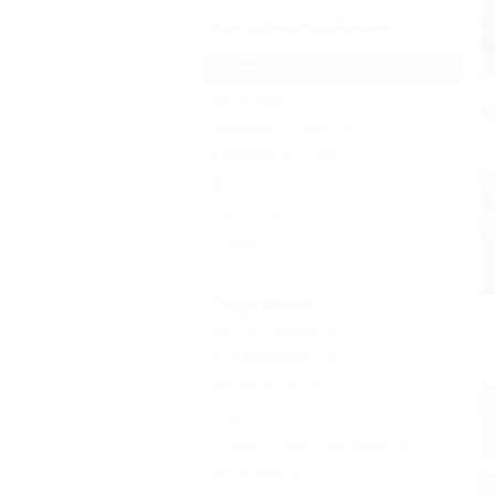
Все курорты Анапы
Джемете
(10)
Витязево
(5)
Большой Утриш
(1)
Благовещенская
(1)
Джигинка
(1)
Супсех
(1)
Еще
Популярные
Без посредников
(10)
Все включено
(3)
Возле моря
(5)
Сауна, баня
(2)
С животными - разрешено
(1)
VIP отдых
(2)