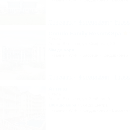
Питание
Wi-Fi
Кондиционер
Бассейн
Описание
Фотографии
На ка
Corudo Family Resort&Spa
Отель
Анапа, Витязево, ул. Скифская, 20
50м до моря
Питание
Wi-Fi
Бассейн
Кондиционер
Описание
Фотографии
На ка
Аттика
Отель
Анапа, Витязево, ул. Знойная, 9
100м до моря
9км до центра
Питание
Wi-Fi
Кондиционер
Бассейн