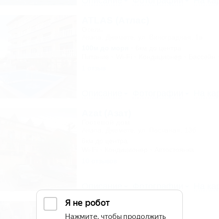
Описание
Фотографии
На ка
ATLAS (Атлас)
Отель
Анапа, Джемете, ул. Виноградная, 1а
100м до моря
6км до центра
Питание
Wi-Fi
Кондиционер
Бассейн
1 отзыв
Описание
Фотографии
На ка
Azat (Азат)
Гостевой дом
Анапа, Джемете, ул. Песчаная, 13б
6км до центра
Wi-Fi
Кондиционер
Автостоянка
10 отзывов
Описание
Фотографии
На ка
Светлана
Гостевой дом