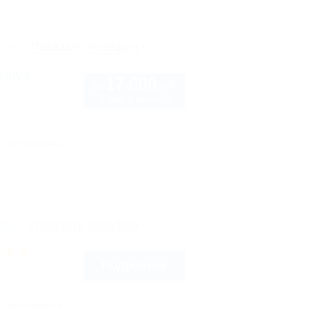
рте
Показать телефон
usive
17 800
руб.
от
2 взр. в августе
Автостоянка
рте
Показать телефон
Подробнее
Автостоянка