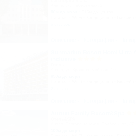
Санаторий & Спа
Анапа, ул. Набережная, 2
50м до моря
715м до центра
Питание
Wi-Fi
Кондиционер
Бассейн
5 отзывов
Описание
Фотографии
На ка
Sunmarinn Resort Hotel Ultra A
inclusive
Отель
Анапа, ул. Красноармейская, 10
650м до моря
Питание
Wi-Fi
Кондиционер
Бассейн
2 отзыва
Описание
Фотографии
На ка
Aurum Family Resort&Spa
Отель&SPA
Анапа, Благовещенская, Прибрежная, 27
100м до моря