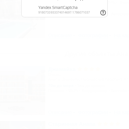
Анапа, Джемете, пр. Гостевой, 34/ул. Видн
800м до моря
Питание
Wi-Fi
Кондиционер
Автостоя
Описание
Фотографии
На ка
Другие объекты Ан
Джамайка
Отель
Анапа, Джемете, Пионерский проспект, 47
70м до моря
5км до центра
Питание
Wi-Fi
Кондиционер
Бассейн
Описание
Фотографии
На ка
Старинная Анапа