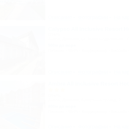
Описание
Фотографии
На ка
Calypso All Inclusive Resort H
Отель
Анапа, Джемете, ул. Железнодорожная, 1
500м до моря
Питание
Wi-Fi
Кондиционер
Бассейн
Описание
Фотографии
На ка
Ambra All inclusive Resort Ho
Отель
Анапа, Джемете, Курортный проезд, 2
800м до моря
Питание
Wi-Fi
Кондиционер
Бассейн
Описание
Фотографии
На ка