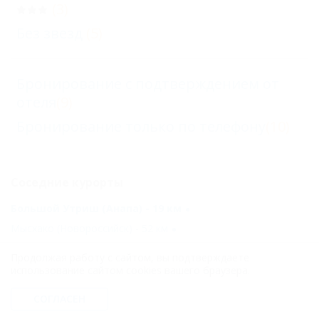
(3)
Без звезд
(5)
Бронирование с подтверждением от
отеля
(9)
Бронирование только по телефону
(10)
Соседние курорты
Большой Утриш (Анапа) - 19 км
Мысхако (Новороссийск) - 52 км
Темрюк (Темрюкский Район) - 57 км
Продолжая работу с сайтом, вы подтверждаете
Абрау-Дюрсо (Новороссийск) - 61 км
использование сайтом cookies вашего браузера.
Сенной (Темрюкский Район) - 65 км
СОГЛАСЕН
Тамань (Темрюкский Район) - 86 км