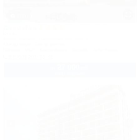
1 / 31
Джамайка
Отель
Анапа, Джемете, Пионерский проспект, 47
70м до моря
5км до центра
Питание
Wi-Fi
Кондиционер
Бассейн
Автостоянка
8 (800) 201-76-36
27 000
руб.
от
2 взр. в августе