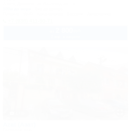
Анапа, Джемете, ул. Виноградная, 1а
100м до моря
6км до центра
Питание
Wi-Fi
Кондиционер
Бассейн
Автостоянка
+7 (938) 411-50-71
2 800
руб.
от
2 взр. в августе
1 / 30
Azat (Азат)
Гостевой дом