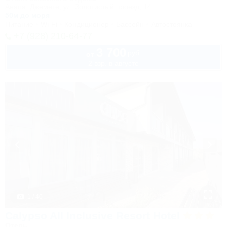
Анапа, Джемете, ул. Золотистый проезд, 14
50м до моря
Питание
Wi-Fi
Кондиционер
Бассейн
Автостоянка
+7 (928) 210-64-77
3 700
руб.
от
2 взр. в августе
1 / 40
Calypso All Inclusive Resort Hotel
Отель