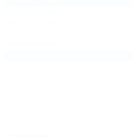
Гостиницы и отели
(1)
Частный сектор
(4)
Жильё для отдыха
(1)
Все курорты Анапы
Джемете
(10)
Витязево
(5)
Большой Утриш
(1)
Благовещенская
(1)
Джигинка
(1)
Супсех
(1)
Еще
Популярные