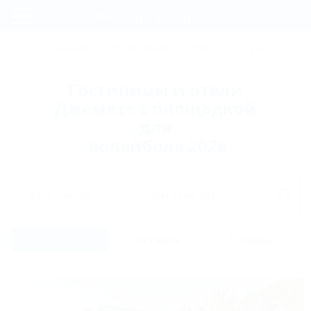
Фильтры и сортировка
Главная
СОЧИ
АНАПА
ГЕЛЕНДЖИК
ТУАПСЕ
ЕЙСК
КР
Регистрация
Гостиницы и отели
Вход
Джемете с площадкой
для
волейбола 2026
Дата заезда
Дата выезда
Список
На карте
Отзывы