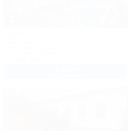
1 / 41
Аттика
Отель
Анапа, Витязево, ул. Знойная, 9
100м до моря
9км до центра
Питание
Wi-Fi
Кондиционер
Бассейн
Автостоянка
+7 (988) 350-57-57
4 800
руб.
от
до 3 взр. в августе