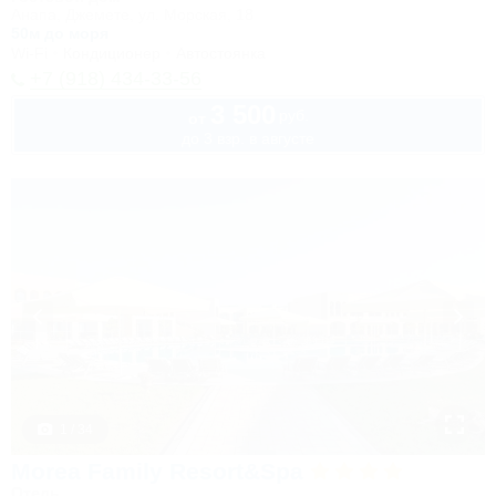
Анапа, Джемете, ул. Морская, 18
50м до моря
Wi-Fi
Кондиционер
Автостоянка
+7 (918) 434-33-56
3 500
руб.
от
до 3 взр. в августе
1 / 34
Morea Family Resort&Spa
Отель