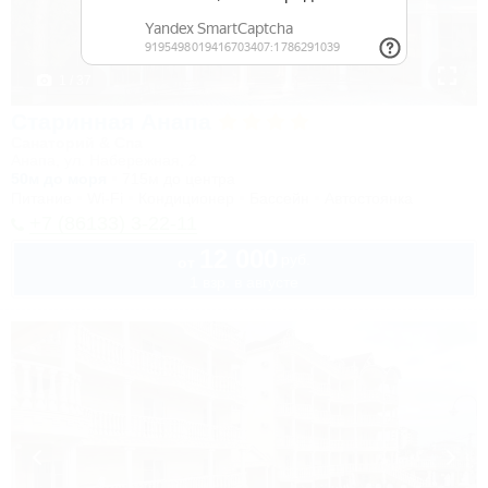
1 / 37
Старинная Анапа
Санаторий & Спа
Анапа, ул. Набережная, 2
50м до моря
715м до центра
Питание
Wi-Fi
Кондиционер
Бассейн
Автостоянка
+7 (86133) 3-22-11
12 000
руб.
от
1 взр. в августе