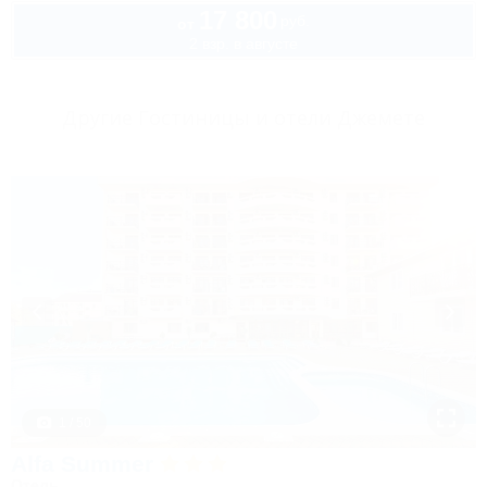
17 800
руб.
от
2 взр. в августе
Другие Гостиницы и отели Джемете
1 / 50
Alfa Summer
Отель