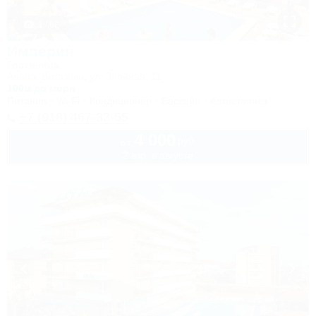
1 / 62
Империя
Гостиница
Анапа, Витязево, ул. Знойная, 11
100м до моря
Питание
Wi-Fi
Кондиционер
Бассейн
Автостоянка
+7 (918) 467-33-55
4 000
руб.
от
2 взр. в августе