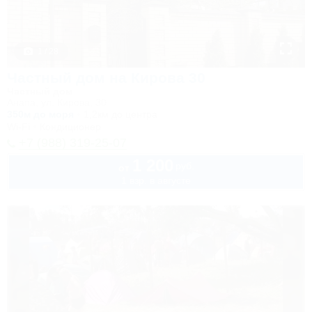
1 / 28
Частный дом на Кирова 30
Частный дом
Анапа, ул. Кирова, 30
350м до моря
1,2км до центра
Wi-Fi
Кондиционер
+7 (988) 319-25-07
1 200
руб.
от
1 взр. в августе