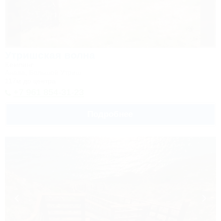
Утришская волна
Кемпинг
Анапа, Большой Утриш
117м до центра
+7 961 854-31-23
Подробнее