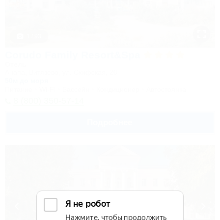
1 / 93
Corudo Family Resort&Spa
Отель
Анапа, Витязево, ул. Скифская, 20
50м до моря
Питание
Wi-Fi
Бассейн
Кондиционер
Автостоянка
8 (800) 350-57-14
Подробнее