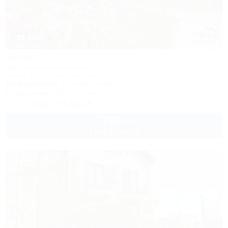
1 / 41
Август
Частное домовладение
Анапа, ул. Новороссийская
200м до моря
400м до центра
Кондиционер
Автостоянка
+7 (918) 125-66-45
700
руб.
от
1 взр. в августе