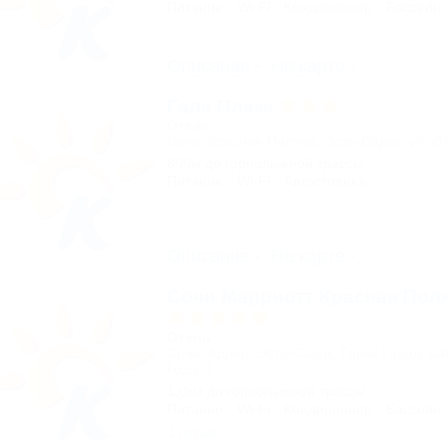
Питание
Wi-Fi
Кондиционер
Бассейн
Описание
На карте
Гала Плаза
Отель
Сочи, Красная Поляна, Эсто-Садок, ул. О
800м до горнолыжной трассы
Питание
Wi-Fi
Автостоянка
Описание
На карте
Сочи Марриотт Красная Пол
Отель
Сочи, Адлер, Эсто-Садок, Горки Город, н
Года, 1
1,0км до горнолыжной трассы
Питание
Wi-Fi
Кондиционер
Бассейн
1 отзыв