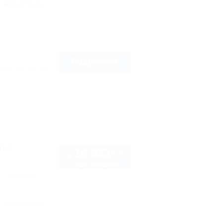
Автостоянка
Подробнее
лимпийская, 22
яна
19 333
руб.
от
2 взр. в августе
аб. Времена
Автостоянка