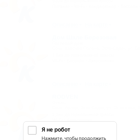
500м до горнолыжной трассы
Питание
Wi-Fi
Кондиционер
Бассейн
Описание
На карте
Дом Шале Березовая
Гостевой дом
Сочи, Красная Поляна, Эсто-Садок, ул. Б
1,5км до горнолыжной трассы
Wi-Fi
Бассейн
Автостоянка
Описание
На карте
RODVEN
Отель
Сочи, Адлер, Эсто-Садок, ул. Эстонская, 
1,1км до горнолыжной трассы
Wi-Fi
Автостоянка