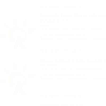
Описание
На карте
Freestyle Rosa Khutor (Фрис
Хутор)
Отель
Сочи, Адлер, Эсто-Садок, наб. Полянка, 4
1,0км до горнолыжной трассы
Питание
Wi-Fi
Кондиционер
Автостоя
Описание
На карте
Grace Calipso (Грейс Калипс
SPA-отель
Сочи, Эсто-Садок, ул. Переселенческая, 
2,0км до горнолыжной трассы
Питание
Wi-Fi
Кондиционер
Автостоя
Описание
На карте
Гала-Альпик