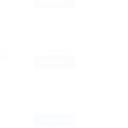
Подробнее
ок 10
ентра
9.8
овотель
рейтинг:
tel
Подробнее
Автостоянка
Подробнее
ый переулок, 5