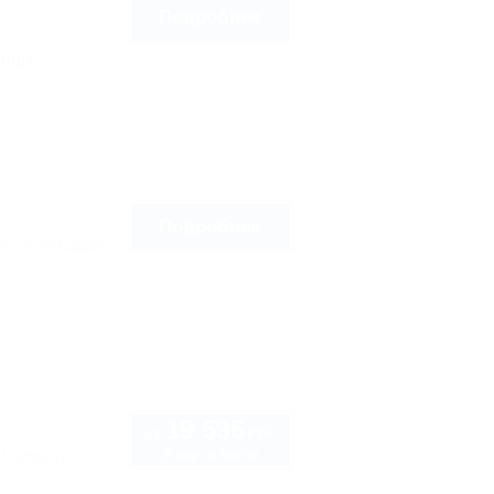
Подробнее
ентра
Подробнее
я, Эсто-Садок,
19 535
руб.
от
2 взр. в июле
Город, ул.