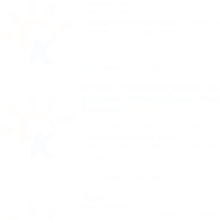
Гостевой дом
Сочи, Красная Поляна, Эсто-Садок, участ
1,5км до горнолыжной трассы
24км до ц
Питание
Wi-Fi
Автостоянка
Описание
На карте
Novotel Krasnaya Polyana (Н
Красная Поляна) (бывш. Novo
Congress)
Отель
Сочи, Адлер, Эсто-Садок, ул. Горная, 4
500м до горнолыжной трассы
Питание
Wi-Fi
Кондиционер
Бассейн
1 отзыв
Описание
На карте
Чудо
Апартаменты
Сочи, Адлер, поc. Эсто-Садок, ул. Радужн