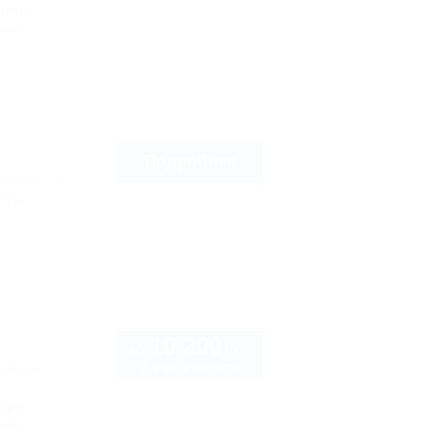
ентра
нка
Подробнее
едовея, 6
ассы
10 200
руб.
от
2 взр. в августе
режная
нтра
нка