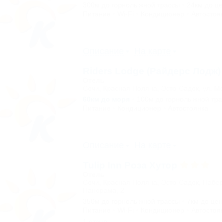
300м до горнолыжной трассы
24км до ц
Питание
Wi-Fi
Кондиционер
Автостоя
Описание
На карте
Riders Lodge (Райдерс Лодж)
Отель
Сочи, Красная Поляна, Эсто-Садок, ул. М
60км до моря
100м до горнолыжной тр
Питание
Кондиционер
Автостоянка
Описание
На карте
Tulip Inn Роза Хутор
Отель
Сочи, Красная Поляна, Эсто-Садок, Набе
Панорама, 2
350м до горнолыжной трассы
7км до це
Питание
Wi-Fi
Кондиционер
Автостоя
1 отзыв