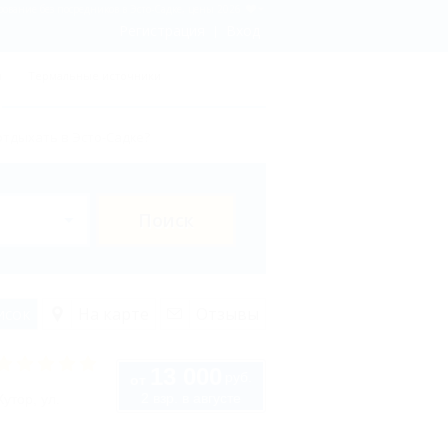
рование без посредников в Эсто-Садке, цены 2026
Регистрация
Вход
ы
Термальные источники
отдыхать в Эсто-Садке?
Поиск
исок
На карте
Отзывы
13 000
руб.
от
2 взр. в августе
утор, ул.