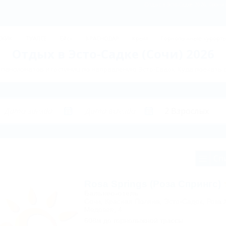
Отдых в Эсто-Садке 2026, брони
ДЖИК
ТУАПСЕ
Ейск
КРАСНОДАР
Крым
Горнолыжные курорт
Отдых в Эсто-Садке (Сочи) 2026
пансионатов и гостиниц по направлению Эсто-Садок. Куда поехать 
Сп
Rosa Springs (Роза Спрингс)
Бальнео-отель
Сочи, Красная Поляна, Эсто-Садок, Роза Х
Медовея, 4
608м до горнолыжной трассы