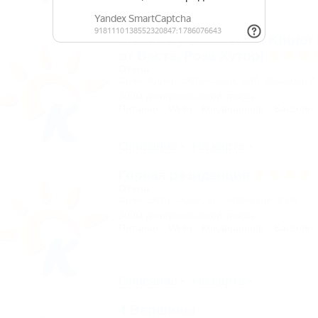
Описание
На карте
Erbelia by Vasta, Rosa Khuto
от Васта, Роза Хутор)
Отель
Сочи, Адлер, Эсто-Садок, наб. Лаванда, 4
300м до горнолыжной трассы
Питание
Wi-Fi
Кондиционер
Бассейн
Описание
На карте
Горная резиденция
Отель
Сочи, Эсто-Садок, ул. Эстонская, 81/4
300м до горнолыжной трассы
Питание
Wi-Fi
Кондиционер
Бассейн
Описание
На карте
4 Вершины