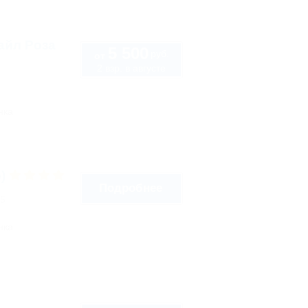
тайл Роза
5 500
руб.
от
2 взр. в августе
нка
о)
Подробнее
35
нка