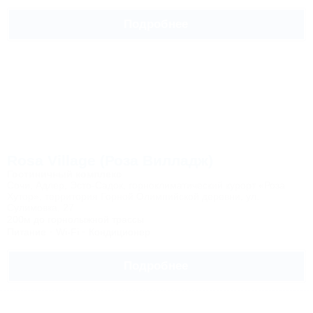
Подробнее
Rosa Village (Роза Вилладж)
Гостиничный комплекс
Сочи, Адлер, Эсто-Садок, горноклиматический курорт «Роза
Хутор», территория Горной Олимпийской деревни, ул.
Сулимовка, 27
200м до горнолыжной трассы
Питание
Wi-Fi
Кондиционер
Подробнее