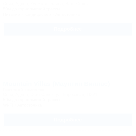
Сочи, Адлер, Красная поляна, Эсто-Садок
50м до горнолыжной трассы
Питание
Кондиционер
Автостоянка
Подробнее
Mountain Villas (Маунтин Виллас)
Гостевой комплекс
Сочи, Адлер, Эсто-Садок, ул. Березовая, 106/1
50м до горнолыжной трассы
Wi-Fi
Автостоянка
Подробнее