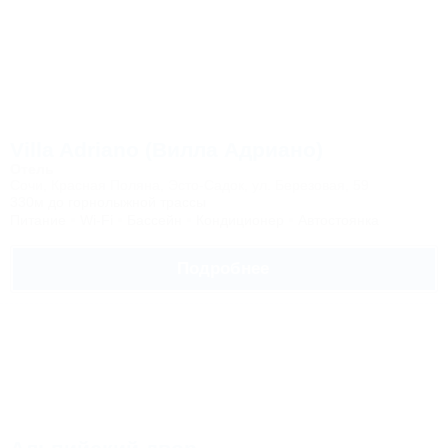
Villa Adriano (Вилла Адриано)
Отель
Сочи, Красная Поляна, Эсто-Садок, ул. Березовая, 59
330м до горнолыжной трассы
Питание
Wi-Fi
Бассейн
Кондиционер
Автостоянка
Подробнее