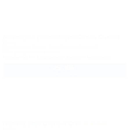
Movenpick (бывш Горки Отель Сьютс)
Отель
Сочи, Красная Поляна, Эсто-Садок, ул. Горная, 1
200м до горнолыжной трассы
Питание
Wi-Fi
Кондиционер
Бассейн
Автостоянка
25 386
руб.
от
2 взр. в июле
Поляна 1389 Отель и СПА
Отель