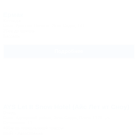
Ермак
Коттедж
Сочи, Красная Поляна, Эсто-Садок, 141
25км до центра
Бассейн
Подробнее
AYS Let It Snow Hotel (Айс Лет ит Сноу)
Отель
Сочи, Адлерский район, Эсто-Садок, Плато 1170, ул.
Сулимовка, 11
450м до горнолыжной трассы
Wi-Fi
Автостоянка