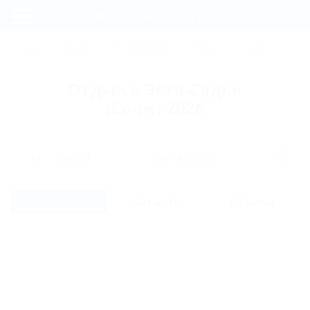
Фильтры и сортировка
Главная
СОЧИ
АНАПА
ГЕЛЕНДЖИК
ТУАПСЕ
ЕЙСК
КР
Регистрация
Отдых в Эсто-Садке
Вход
(Сочи) 2026
Дата заезда
Дата выезда
Список
На карте
Отзывы