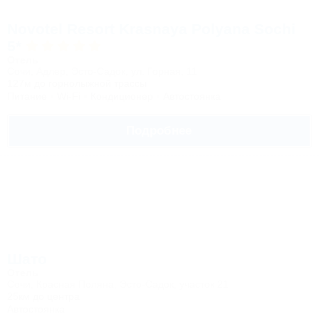
Novotel Resort Krasnaya Polyana Sochi
5*
Отель
Сочи, Адлер, Эсто-Садок, ул. Горная, 11
127м до горнолыжной трассы
Питание
Wi-Fi
Кондиционер
Автостоянка
Подробнее
Шато
Отель
Сочи, Красная Поляна, Эсто-Садок, участок 21
25км до центра
Автостоянка