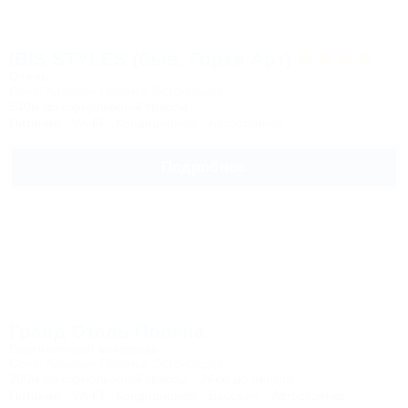
IBIS STYLES (быв. Горки Арт)
Отель
Сочи, Красная Поляна, Эсто-Садок
540м до горнолыжной трассы
Питание
Wi-Fi
Кондиционер
Автостоянка
Подробнее
Гранд Отель Поляна
Гостиничный комплекс
Сочи, Красная Поляна, Эсто-Садок
200м до горнолыжной трассы
26км до центра
Питание
Wi-Fi
Кондиционер
Бассейн
Автостоянка