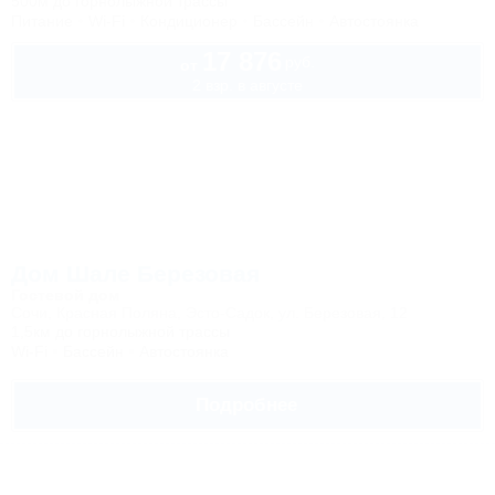
500м до горнолыжной трассы
Питание
Wi-Fi
Кондиционер
Бассейн
Автостоянка
17 876
руб.
от
2 взр. в августе
Дом Шале Березовая
Гостевой дом
Сочи, Красная Поляна, Эсто-Садок, ул. Березовая, 12
1,5км до горнолыжной трассы
Wi-Fi
Бассейн
Автостоянка
Подробнее