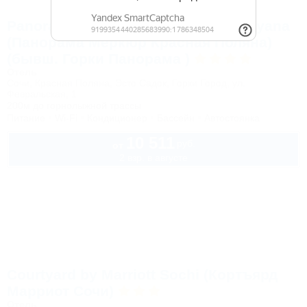
Panorama by Mercure Krasnaya Polyana
(Панорама Меркюр Красная Поляна)
(бывш. Горки Панорама )
Отель
Сочи, Красная Поляна, Эсто Садок, Горки Город, ул.
Февральская, 1
200м до горнолыжной трассы
Питание
Wi-Fi
Кондиционер
Бассейн
Автостоянка
10 511
руб.
от
2 взр. в августе
Courtyard by Marriott Sochi (Кортъярд
Марриот Сочи)
Отель