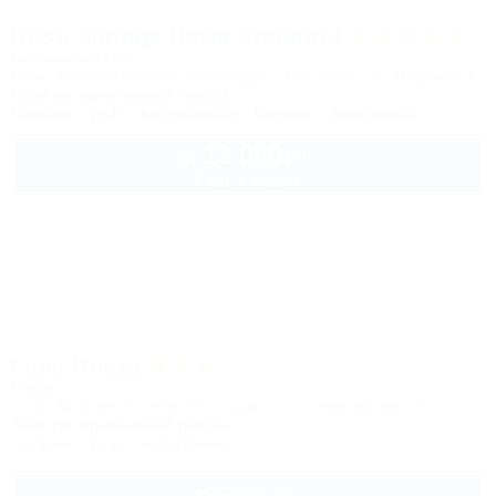
Rosa Springs (Роза Спрингс)
Бальнео-отель
Сочи, Красная Поляна, Эсто-Садок, Роза Хутор, ул. Медовея, 4
608м до горнолыжной трассы
Питание
Wi-Fi
Кондиционер
Бассейн
Автостоянка
13 000
руб.
от
2 взр. в августе
Гала Плаза
Отель
Сочи, Красная Поляна, Эсто-Садок, ул. Олимпийская, 22
800м до горнолыжной трассы
Питание
Wi-Fi
Автостоянка