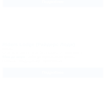
Подробнее
Riders Lodge (Райдерс Лодж)
Отель
Сочи, Красная Поляна, Эсто-Садок, ул. Медовея, 6
60км до моря
100м до горнолыжной трассы
Питание
Кондиционер
Автостоянка
Подробнее