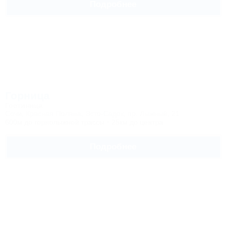
Подробнее
Горница
Гостиница
Сочи, Красная Поляна, Эсто-Садок, пр. Лыжный, 21
600м до горнолыжной трассы
25км до центра
Подробнее