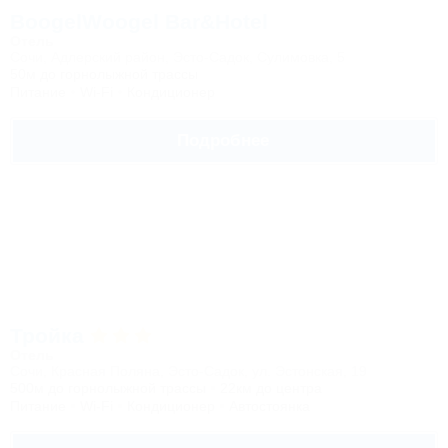
BoogelWoogel Bar&Hotel
Отель
Сочи, Адлерский район, Эcто-Садок, Сулимовка, 5
50м до горнолыжной трассы
Питание
Wi-Fi
Кондиционер
Подробнее
Тройка
Отель
Сочи, Красная Поляна, Эсто-Садок, ул. Эстонская, 19
500м до горнолыжной трассы
22км до центра
Питание
Wi-Fi
Кондиционер
Автостоянка