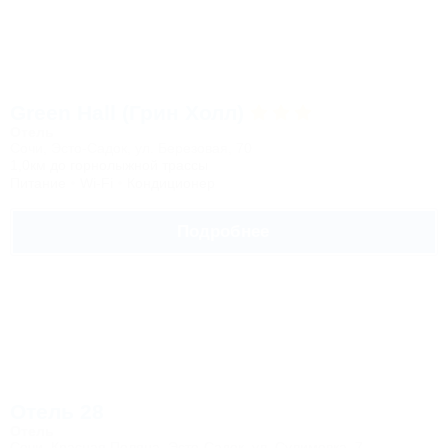
Green Hall (Грин Холл)
Отель
Сочи, Эсто-Садок, ул. Березовая, 70
1,0км до горнолыжной трассы
Питание
Wi-Fi
Кондиционер
Подробнее
Отель 28
Отель
Сочи, Красная Поляна, Эсто-Садок, ул. Сулимовка, 7