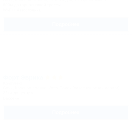
600м до горнолыжной трассы
Wi-Fi
Автостоянка
Подробнее
Форт Эврика
Комплекс
Сочи, Красная поляна, Эсто-Садок (возле канатной дороги)
25км до центра
Бассейн
Подробнее