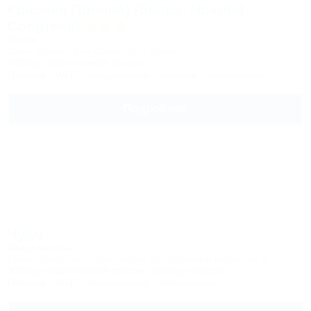
Красная Поляна) (бывш. Novotel
Congress)
Отель
Сочи, Адлер, Эсто-Садок, ул. Горная, 4
500м до горнолыжной трассы
Питание
Wi-Fi
Кондиционер
Бассейн
Автостоянка
Подробнее
Чудо
Апартаменты
Сочи, Адлер, поc. Эсто-Садок, ул. Радужный переулок, 5
300м до горнолыжной трассы
24км до центра
Питание
Wi-Fi
Кондиционер
Автостоянка