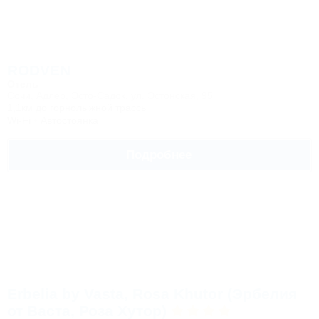
RODVEN
Отель
Сочи, Адлер, Эсто-Садок, ул. Эстонская, 95
1,1км до горнолыжной трассы
Wi-Fi
Автостоянка
Подробнее
Erbelia by Vasta, Rosa Khutor (Эрбелия
от Васта, Роза Хутор)