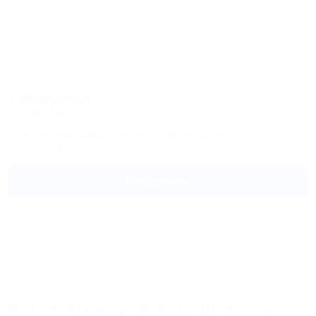
4 Вершины
Гостевой дом
Сочи, Красная Поляна, Эсто-Садок, участок 10
1,5км до горнолыжной трассы
24км до центра
Питание
Wi-Fi
Автостоянка
Подробнее
Novotel Krasnaya Polyana (Новотель