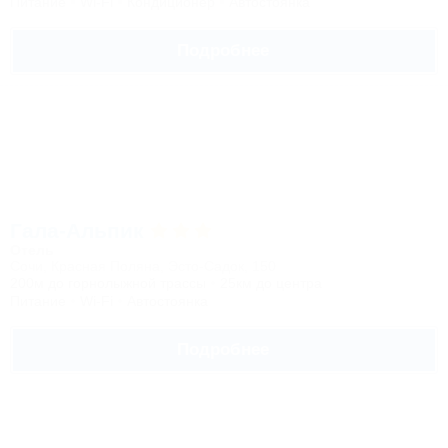
Питание
Wi-Fi
Кондиционер
Автостоянка
Подробнее
Гала-Альпик
Отель
Сочи, Красная Поляна, Эсто-Садок, 150
200м до горнолыжной трассы
25км до центра
Питание
Wi-Fi
Автостоянка
Подробнее