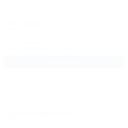
Приют Панды
Отель
Сочи, Адлер, Горная Олимпийская деревня, Эсто-Садок, ул.
Сулимовка, 8
100м до горнолыжной трассы
Питание
Кондиционер
Автостоянка
Подробнее
Dolina 960 (Долина 960)
Отель
Сочи, Красная Поляна, Эсто-Садок, Горки Город, ул. Горная, 11