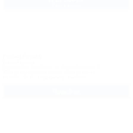
от
2 взр. в августе
Горки Город
Горный курорт
Сочи, Адлер, Эсто-Садок, ул. Горная Карусель, 5.
350м до горнолыжной трассы
24км до центра
Питание
Wi-Fi
Кондиционер
Бассейн
Подробнее