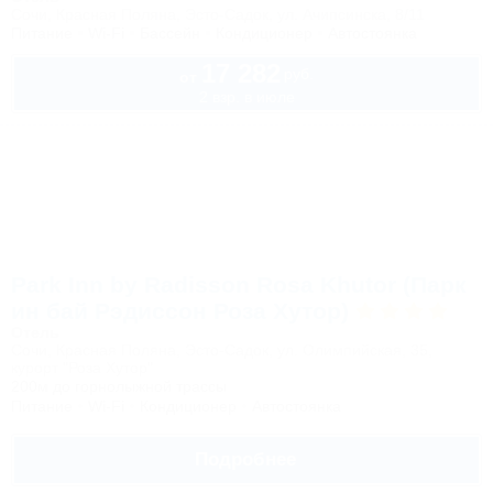
Сочи, Красная Поляна, Эсто-Садок, ул. Ачипсинска, 8/11
Питание
Wi-Fi
Бассейн
Кондиционер
Автостоянка
17 282
руб.
от
2 взр. в июле
Park Inn by Radisson Rosa Khutor (Парк
ин бай Рэдиссон Роза Хутор)
Отель
Сочи, Красная Поляна, Эсто-Садок, ул. Олимпийская, 35,
курорт "Роза Хутор"
200м до горнолыжной трассы
Питание
Wi-Fi
Кондиционер
Автостоянка
Подробнее