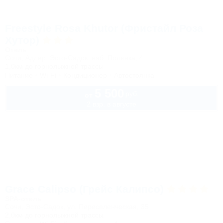
Freestyle Rosa Khutor (Фристайл Роза
Хутор)
Отель
Сочи, Адлер, Эсто-Садок, наб. Полянка, 4
1,0км до горнолыжной трассы
Питание
Wi-Fi
Кондиционер
Автостоянка
5 500
руб.
от
2 взр. в августе
Grace Calipso (Грейс Калипсо)
SPA-отель
Сочи, Эсто-Садок, ул. Переселенческая, 35
2,0км до горнолыжной трассы