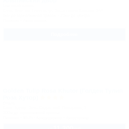
Альпийский двор
Частный отель
Сочи, Красная Поляна, ул. Защитников Кавказа, 18А
9км до горнолыжной трассы
23км до центра
Питание
Автостоянка
Подробнее
Golden Tulip Rosa Khutor (Голден Тулип
Роза Хутор)
Отель
Сочи, Адлер, Эсто-Садок, наб. Панорама, 3
300м до горнолыжной трассы
Питание
Wi-Fi
Кондиционер
Автостоянка
11 300
руб.