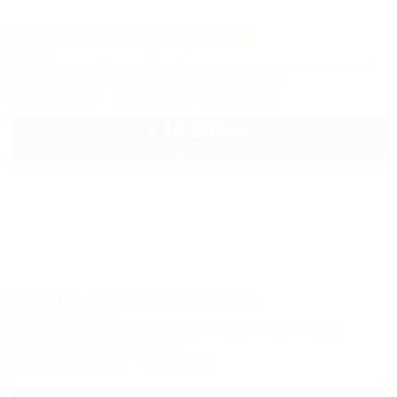
Tulip Inn Роза Хутор
Отель
Сочи, Красная Поляна, Эсто-Садок, Набережная Панорама, 2
350м до горнолыжной трассы
7км до центра
Питание
Wi-Fi
Кондиционер
Автостоянка
10 200
руб.
от
2 взр. в августе
Апартаменты Горки Город
Апарт-комплекс
Сочи, Адлер, Красная поляна, Эсто-Садок, Горки Город
196м до горнолыжной трассы
Wi-Fi
Кондиционер
Автостоянка