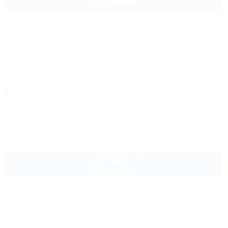
Подробнее
Сочи Марриотт Красная Поляна
Отель
Сочи, Адлер, Эсто-Садок, Горки Город, наб. Времена Года, 1
1,0км до горнолыжной трассы
Питание
Wi-Fi
Кондиционер
Бассейн
Автостоянка
19 333
руб.
от
2 взр. в августе