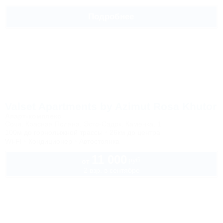
Подробнее
Valset Apartments by Azimut Rosa Khutor
Апарт-комплекс
Сочи, Красная Поляна, Эсто-Садок, Каменка, 1
100м до горнолыжной трассы
26км до центра
Wi-Fi
Кондиционер
Автостоянка
11 000
руб.
от
2 взр. в сентябре