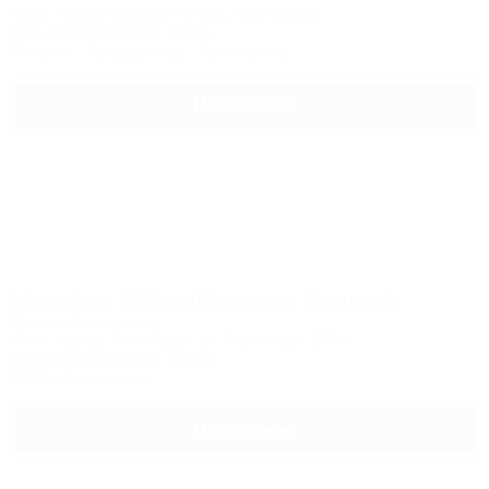
Сочи, Адлер, Красная поляна, Эсто-Садок
50м до горнолыжной трассы
Питание
Кондиционер
Автостоянка
Подробнее
Mountain Villas (Маунтин Виллас)
Гостевой комплекс
Сочи, Адлер, Эсто-Садок, ул. Березовая, 106/1
50м до горнолыжной трассы
Wi-Fi
Автостоянка
Подробнее