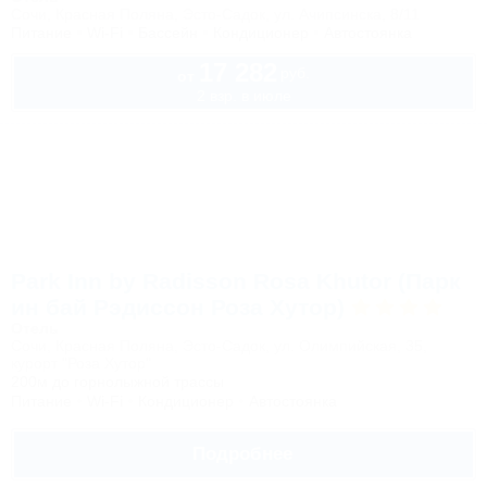
Сочи, Красная Поляна, Эсто-Садок, ул. Ачипсинска, 8/11
Питание
Wi-Fi
Бассейн
Кондиционер
Автостоянка
17 282
руб.
от
2 взр. в июле
Park Inn by Radisson Rosa Khutor (Парк
ин бай Рэдиссон Роза Хутор)
Отель
Сочи, Красная Поляна, Эсто-Садок, ул. Олимпийская, 35,
курорт "Роза Хутор"
200м до горнолыжной трассы
Питание
Wi-Fi
Кондиционер
Автостоянка
Подробнее