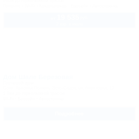
500м до горнолыжной трассы
Питание
Wi-Fi
Кондиционер
Бассейн
Автостоянка
19 535
руб.
от
2 взр. в июле
Дом Шале Березовая
Гостевой дом
Сочи, Красная Поляна, Эсто-Садок, ул. Березовая, 12
1,5км до горнолыжной трассы
Wi-Fi
Бассейн
Автостоянка
Подробнее