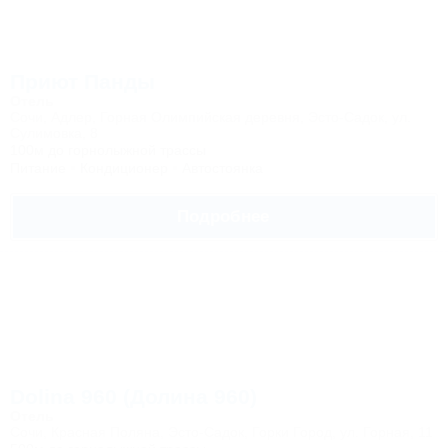
Приют Панды
Отель
Сочи, Адлер, Горная Олимпийская деревня, Эсто-Садок, ул.
Сулимовка, 8
100м до горнолыжной трассы
Питание
Кондиционер
Автостоянка
Подробнее
Dolina 960 (Долина 960)
Отель
Сочи, Красная Поляна, Эсто-Садок, Горки Город, ул. Горная, 11