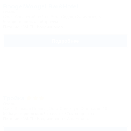
BoogelWoogel Bar&Hotel
Отель
Сочи, Адлерский район, Эcто-Садок, Сулимовка, 5
50м до горнолыжной трассы
Питание
Wi-Fi
Кондиционер
Подробнее
Тройка
Отель
Сочи, Красная Поляна, Эсто-Садок, ул. Эстонская, 19
500м до горнолыжной трассы
22км до центра
Питание
Wi-Fi
Кондиционер
Автостоянка