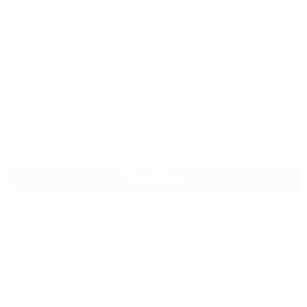
4 Вершины
Гостевой дом
Сочи, Красная Поляна, Эсто-Садок, участок 10
1,5км до горнолыжной трассы
24км до центра
Питание
Wi-Fi
Автостоянка
Подробнее
Novotel Krasnaya Polyana (Новотель