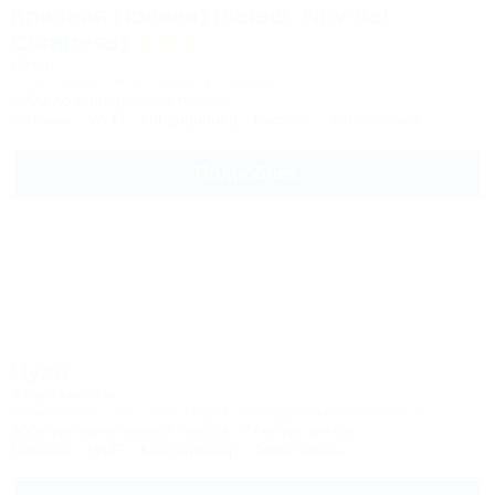
Красная Поляна) (бывш. Novotel
Congress)
Отель
Сочи, Адлер, Эсто-Садок, ул. Горная, 4
500м до горнолыжной трассы
Питание
Wi-Fi
Кондиционер
Бассейн
Автостоянка
Подробнее
Чудо
Апартаменты
Сочи, Адлер, поc. Эсто-Садок, ул. Радужный переулок, 5
300м до горнолыжной трассы
24км до центра
Питание
Wi-Fi
Кондиционер
Автостоянка