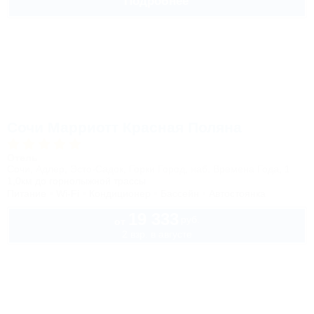
Подробнее
Сочи Марриотт Красная Поляна
Отель
Сочи, Адлер, Эсто-Садок, Горки Город, наб. Времена Года, 1
1,0км до горнолыжной трассы
Питание
Wi-Fi
Кондиционер
Бассейн
Автостоянка
19 333
руб.
от
2 взр. в августе