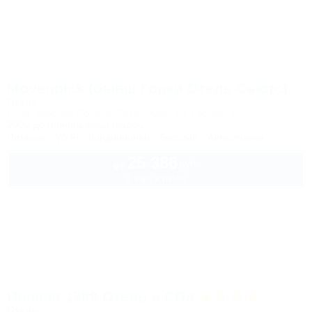
Movenpick (бывш Горки Отель Сьютс)
Отель
Сочи, Красная Поляна, Эсто-Садок, ул. Горная, 1
200м до горнолыжной трассы
Питание
Wi-Fi
Кондиционер
Бассейн
Автостоянка
25 386
руб.
от
2 взр. в июле
Поляна 1389 Отель и СПА
Отель