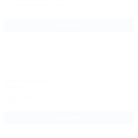
600м до горнолыжной трассы
Wi-Fi
Автостоянка
Подробнее
Форт Эврика
Комплекс
Сочи, Красная поляна, Эсто-Садок (возле канатной дороги)
25км до центра
Бассейн
Подробнее