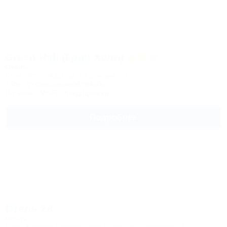
Green Hall (Грин Холл)
Отель
Сочи, Эсто-Садок, ул. Березовая, 70
1,0км до горнолыжной трассы
Питание
Wi-Fi
Кондиционер
Подробнее
Отель 28
Отель
Сочи, Красная Поляна, Эсто-Садок, ул. Сулимовка, 7