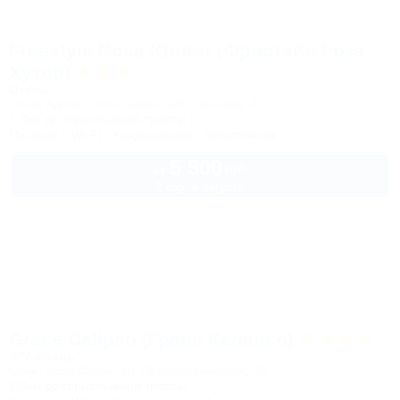
Freestyle Rosa Khutor (Фристайл Роза
Хутор)
Отель
Сочи, Адлер, Эсто-Садок, наб. Полянка, 4
1,0км до горнолыжной трассы
Питание
Wi-Fi
Кондиционер
Автостоянка
5 500
руб.
от
2 взр. в августе
Grace Calipso (Грейс Калипсо)
SPA-отель
Сочи, Эсто-Садок, ул. Переселенческая, 35
2,0км до горнолыжной трассы