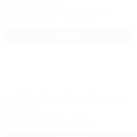
Альпийский двор
Частный отель
Сочи, Красная Поляна, ул. Защитников Кавказа, 18А
9км до горнолыжной трассы
23км до центра
Питание
Автостоянка
Подробнее
Golden Tulip Rosa Khutor (Голден Тулип
Роза Хутор)
Отель
Сочи, Адлер, Эсто-Садок, наб. Панорама, 3
300м до горнолыжной трассы
Питание
Wi-Fi
Кондиционер
Автостоянка
11 300
руб.