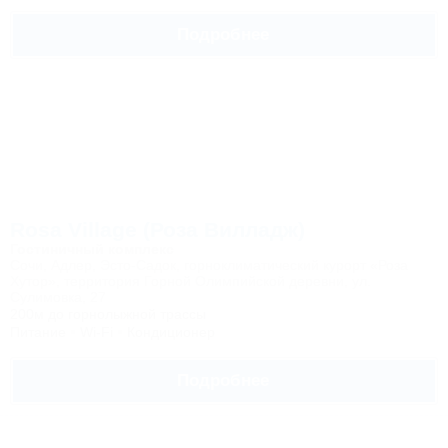
Подробнее
Rosa Village (Роза Вилладж)
Гостиничный комплекс
Сочи, Адлер, Эсто-Садок, горноклиматический курорт «Роза
Хутор», территория Горной Олимпийской деревни, ул.
Сулимовка, 27
200м до горнолыжной трассы
Питание
Wi-Fi
Кондиционер
Подробнее