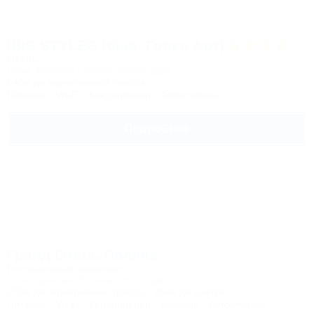
IBIS STYLES (быв. Горки Арт)
Отель
Сочи, Красная Поляна, Эсто-Садок
540м до горнолыжной трассы
Питание
Wi-Fi
Кондиционер
Автостоянка
Подробнее
Гранд Отель Поляна
Гостиничный комплекс
Сочи, Красная Поляна, Эсто-Садок
200м до горнолыжной трассы
26км до центра
Питание
Wi-Fi
Кондиционер
Бассейн
Автостоянка