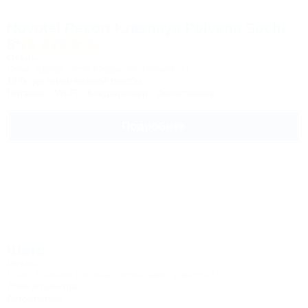
Novotel Resort Krasnaya Polyana Sochi
5*
Отель
Сочи, Адлер, Эсто-Садок, ул. Горная, 11
127м до горнолыжной трассы
Питание
Wi-Fi
Кондиционер
Автостоянка
Подробнее
Шато
Отель
Сочи, Красная Поляна, Эсто-Садок, участок 21
25км до центра
Автостоянка