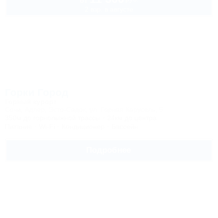
от
2 взр. в августе
Горки Город
Горный курорт
Сочи, Адлер, Эсто-Садок, ул. Горная Карусель, 5.
350м до горнолыжной трассы
24км до центра
Питание
Wi-Fi
Кондиционер
Бассейн
Подробнее