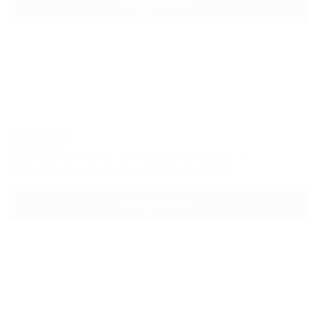
Подробнее
Горница
Гостиница
Сочи, Красная Поляна, Эсто-Садок, пр. Лыжный, 21
600м до горнолыжной трассы
25км до центра
Подробнее