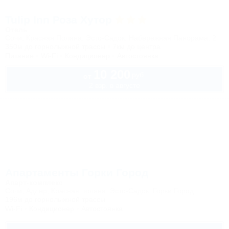
Tulip Inn Роза Хутор
Отель
Сочи, Красная Поляна, Эсто-Садок, Набережная Панорама, 2
350м до горнолыжной трассы
7км до центра
Питание
Wi-Fi
Кондиционер
Автостоянка
10 200
руб.
от
2 взр. в августе
Апартаменты Горки Город
Апарт-комплекс
Сочи, Адлер, Красная поляна, Эсто-Садок, Горки Город
196м до горнолыжной трассы
Wi-Fi
Кондиционер
Автостоянка