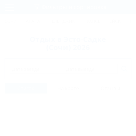
Фильтры и сортировка
Главная
СОЧИ
АНАПА
ГЕЛЕНДЖИК
ТУАПСЕ
ЕЙСК
КР
Регистрация
Отдых в Эсто-Садке
Вход
(Сочи) 2026
Дата заезда
Дата выезда
Список
На карте
Отзывы