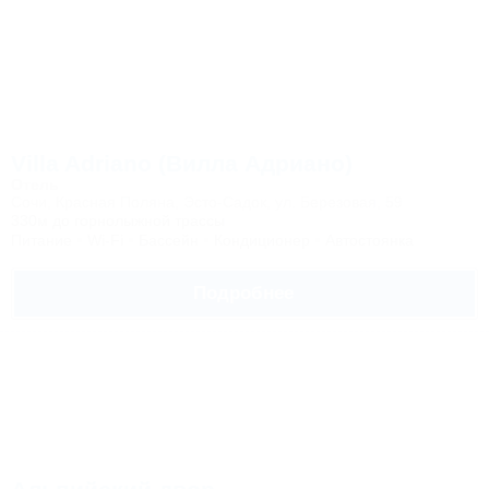
Villa Adriano (Вилла Адриано)
Отель
Сочи, Красная Поляна, Эсто-Садок, ул. Березовая, 59
330м до горнолыжной трассы
Питание
Wi-Fi
Бассейн
Кондиционер
Автостоянка
Подробнее