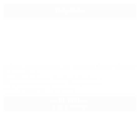
Подробнее
Valset Apartments by Azimut Rosa Khutor
Апарт-комплекс
Сочи, Красная Поляна, Эсто-Садок, Каменка, 1
100м до горнолыжной трассы
26км до центра
Wi-Fi
Кондиционер
Автостоянка
11 000
руб.
от
2 взр. в сентябре