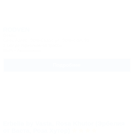
RODVEN
Отель
Сочи, Адлер, Эсто-Садок, ул. Эстонская, 95
1,1км до горнолыжной трассы
Wi-Fi
Автостоянка
Подробнее
Erbelia by Vasta, Rosa Khutor (Эрбелия
от Васта, Роза Хутор)