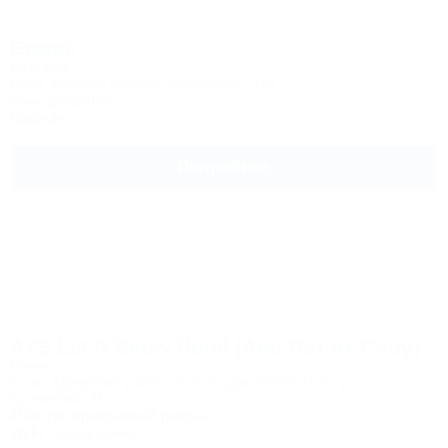
Ермак
Коттедж
Сочи, Красная Поляна, Эсто-Садок, 141
25км до центра
Бассейн
Подробнее
AYS Let It Snow Hotel (Айс Лет ит Сноу)
Отель
Сочи, Адлерский район, Эсто-Садок, Плато 1170, ул.
Сулимовка, 11
450м до горнолыжной трассы
Wi-Fi
Автостоянка