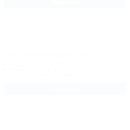
Подробнее
Riders Lodge (Райдерс Лодж)
Отель
Сочи, Красная Поляна, Эсто-Садок, ул. Медовея, 6
60км до моря
100м до горнолыжной трассы
Питание
Кондиционер
Автостоянка
Подробнее