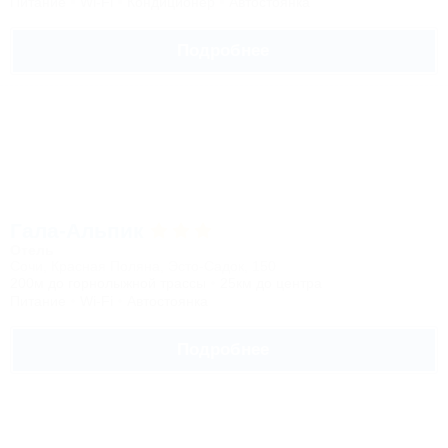
Питание
Wi-Fi
Кондиционер
Автостоянка
Подробнее
Гала-Альпик
Отель
Сочи, Красная Поляна, Эсто-Садок, 150
200м до горнолыжной трассы
25км до центра
Питание
Wi-Fi
Автостоянка
Подробнее