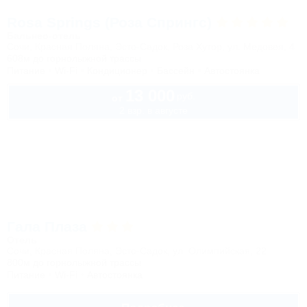
Rosa Springs (Роза Спрингс)
Бальнео-отель
Сочи, Красная Поляна, Эсто-Садок, Роза Хутор, ул. Медовея, 4
608м до горнолыжной трассы
Питание
Wi-Fi
Кондиционер
Бассейн
Автостоянка
13 000
руб.
от
2 взр. в августе
Гала Плаза
Отель
Сочи, Красная Поляна, Эсто-Садок, ул. Олимпийская, 22
800м до горнолыжной трассы
Питание
Wi-Fi
Автостоянка