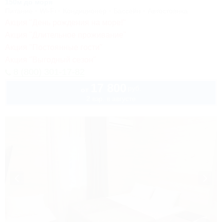
150м до моря
Питание
Wi-Fi
Кондиционер
Бассейн
Автостоянка
Акция "День рождения на море!"
Акция "Длительное проживание"
Акция "Постоянные гости"
Акция "Выгодный сезон"
8 (800) 301-17-82
17 800
руб.
от
2 взр. в августе