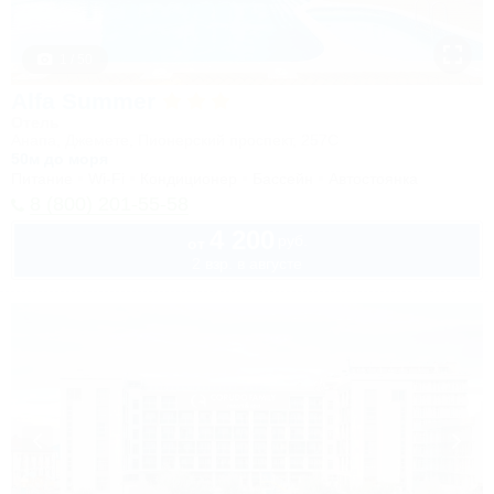
1 / 50
Alfa Summer
Отель
Анапа, Джемете, Пионерский проспект, 257С
50м до моря
Питание
Wi-Fi
Кондиционер
Бассейн
Автостоянка
8 (800) 201-55-58
4 200
руб.
от
2 взр. в августе