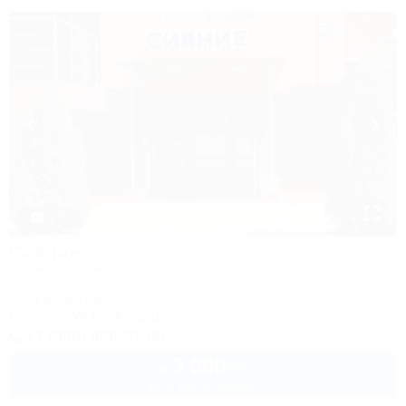
1 / 5
Сияние
Мини-гостиница
Республика Адыгея, г. Майкоп, ул. Гагарина 26а
849м до центра
Питание
Wi-Fi
Кондиционер
Автостоянка
+7 (905) 406-01-00
3 000
руб.
от
до 3 взр. в августе