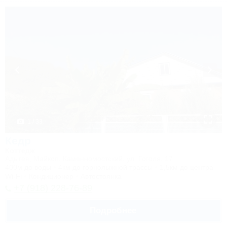
1 / 33
Кедр
Коттедж
Адыгея, Майкоп, Каменномостский, ул. Гоголя, 17
400м до воды
4км до горнолыжной трассы
1,5км до центра
Wi-Fi
Кондиционер
Автостоянка
+7 (918) 228-76-89
Подробнее