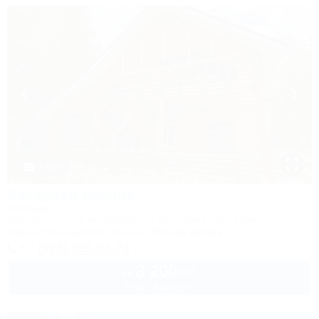
1 / 60
Звездная долина
Коттедж
Апшеронск, 16-й км автодороги Даховская-Лаго-Наки
5км до горнолыжной трассы
39км до центра
+7 (928) 292-03-73
3 200
руб.
от
2 взр. в августе