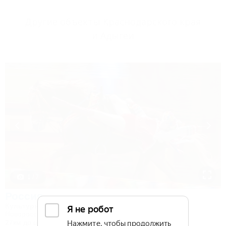
Другие объекты Краснодарского края
и Адыгеи
1 / 7
Россия
Культурно-туристический комплекс
Новороссийск, Камчатка, ул. Короленко, 18
27км до центра