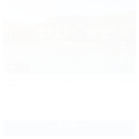
1 / 32
Горное озеро от Травел Хотелс Антураж
Отель
Республика Адыгея, Майкоп, Даховская, кв-л Юго-Западный,
стр. 1218
Питание
Бассейн
Кондиционер
1 спецпредложение
8 (800) 500-54-31
5 100
руб.
от
2 взр. в августе