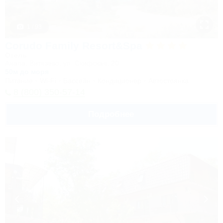
1 / 93
Corudo Family Resort&Spa
Отель
Анапа, Витязево, ул. Скифская, 20
50м до моря
Питание
Wi-Fi
Бассейн
Кондиционер
Автостоянка
8 (800) 350-57-14
Подробнее