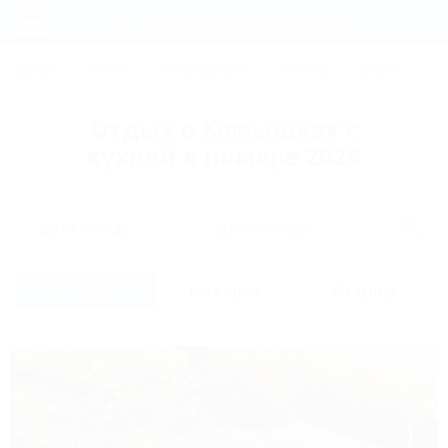
Фильтры и сортировка
Главная
СОЧИ
АНАПА
ГЕЛЕНДЖИК
ТУАПСЕ
ЕЙСК
КР
Регистрация
Отдых в Хамышках с
Вход
кухней в номере 2026
Дата заезда
Дата выезда
Список
На карте
Отзывы