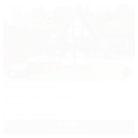
1 / 46
Орлиное гнездо
Гостевой дом
Адыгея, Даховская, ул. Ключевая, 67А
1м до воды
Wi-Fi
Бассейн
Автостоянка
+7 (938) 467-35-65
5 000
руб.
от
до 4 взр. в августе