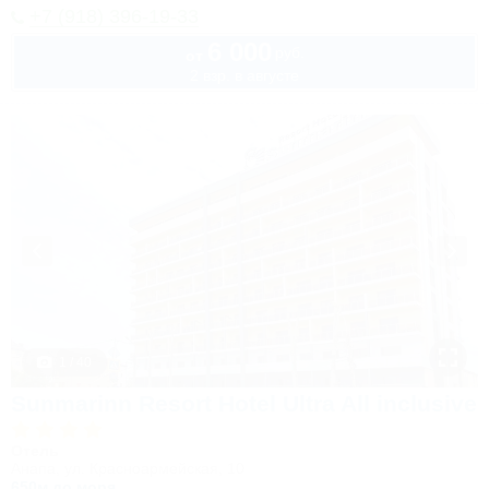
+7 (918) 396-19-33
6 000
руб.
от
2 взр. в августе
1 / 40
Sunmarinn Resort Hotel Ultra All inclusive
Отель
Анапа, ул. Красноармейская, 10
650м до моря