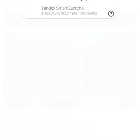
+7 (8617) 65-62-76
Подробнее
1 / 31
Джамайка
Отель
Анапа, Джемете, Пионерский проспект, 47
70м до моря
5км до центра
Питание
Wi-Fi
Кондиционер
Бассейн
Автостоянка