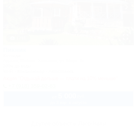
1 / 16
Пикник
Коттедж
Адыгея, Майкоп, Хамышки, ул. Мира, 6с
300м до воды
Wi-Fi
Кондиционер
Автостоянка
Акция "Отдыхай дольше — плати на 10% меньше"
+7 (918) 359-02-63
5 000
руб.
от
до 3 взр. в августе
Другие объекты Лаго-Наки