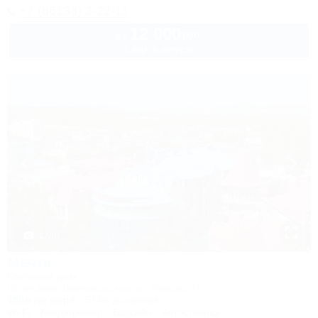
+7 (86133) 3-22-11
12 000
руб.
от
1 взр. в августе
1 / 40
Мечта
Гостевой дом
Геленджик, Дивноморское, ул. Кирова, 7б
150м до моря
574м до центра
Wi-Fi
Кондиционер
Бассейн
Автостоянка