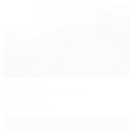
1 / 47
OZON Family
Гостевой дом
Адыгея, Майкоп, Гузерипль, ул. Лесная, 4б
452м до центра
Питание
Автостоянка
+7 (918) 925-94-31
5 000
руб.
от
2 взр. в августе