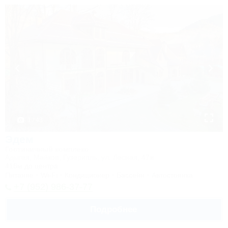
1 / 43
Эдем
Гостиничный комплекс
Адыгея, Майкоп, Гузерипль, ул. Лесная, 47ж
416м до центра
Питание
Wi-Fi
Кондиционер
Бассейн
Автостоянка
+7 (952) 986-37-77
Подробнее