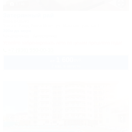
1 / 46
Затерянный рай
База отдыха
Туапсе, Бжид, Бухта Инал, ул. Морская, участок 2
300м до моря
Кондиционер
Автостоянка
Успейте забронировать лето по ценам прошлого года!
+7 (938) 550-00-33
1 600
руб.
от
2 взр. в августе