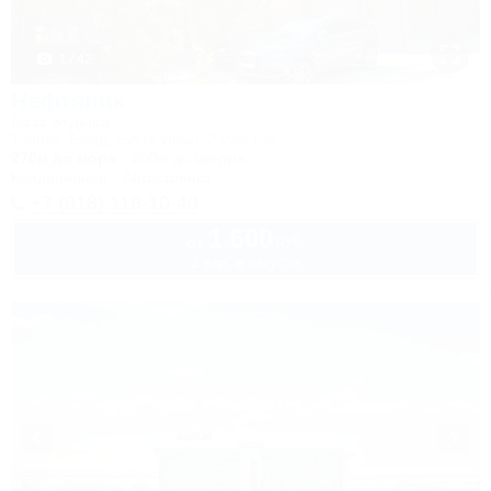
1 / 42
Нефтяник
База отдыха
Туапсе, Бжид, Бухта Инал, 2 участок
270м до моря
200м до центра
Кондиционер
Автостоянка
+7 (918) 118-10-40
1 600
руб.
от
2 взр. в августе