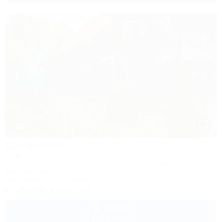
1 / 17
Домовенок
База отдыха
Адыгея, Майкоп, Каменномостский, ул. Прохладная, 2в
300м до воды
Кондиционер
Автостоянка
+7 (928) 467-81-24
2 500
руб.
от
2 взр. в августе