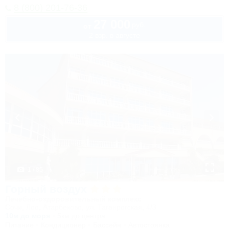
8 (800) 201-76-36
27 000
руб.
от
2 взр. в августе
1 / 85
Горный воздух
Лечебно-оздоровительный комплекс
Сочи, Лоо, Атарбеково, ул. Таганрогская, 4/3
10м до моря
5км до центра
Питание
Кондиционер
Бассейн
Автостоянка