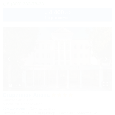
8 (800) 333-78-33
4 400
руб.
от
1 взр. в августе
1 / 37
Старинная Анапа
Санаторий & Спа
Анапа, ул. Набережная, 2
50м до моря
715м до центра
Питание
Wi-Fi
Кондиционер
Бассейн
Автостоянка