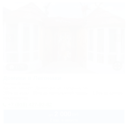
1 / 75
Домики в Лагонаки
Частный дом
Адыгея, Майкоп, Даховская, ул. Гагарина, 55
100м до воды
30км до горнолыжной трассы
1,5км до центра
Кондиционер
+7 (918) 427-92-82
2 000
руб.
от
2 взр. в августе