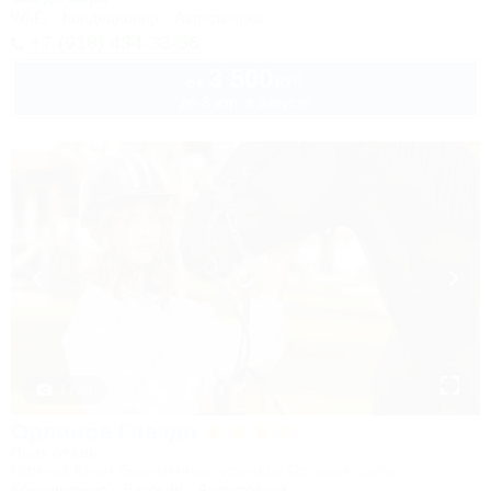
Wi-Fi
Кондиционер
Автостоянка
+7 (918) 434-33-56
3 500
руб.
от
до 3 взр. в августе
1 / 19
Орлиное Гнездо
Парк отель
Горячий Ключ, Безымянное, урочище Орловая щель
Кондиционер
Бассейн
Автостоянка